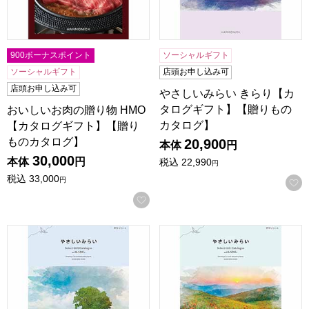
900ボーナスポイント
ソーシャルギフト
ソーシャルギフト
店頭お申し込み可
店頭お申し込み可
やさしいみらい きらり【カ
タログギフト】【贈りもの
おいしいお肉の贈り物 HMO
カタログ】
【カタログギフト】【贈り
ものカタログ】
20,900
本体
円
30,000
本体
円
税込
22,990
円
税込
33,000
円
お気に入りに登録する
やさしいみらい ゆらり【カタログギフト】【贈りものカタロ
やさしいみらい すらり【カ