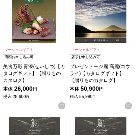
ソーシャルギフト
ソーシャルギフト
店頭お申し込み可
店頭お申し込み可
美食万彩 青漆(せいしつ)【カ
プレゼンテージ麗 高麗(コウ
タログギフト】【贈りもの
ライ)【カタログギフト】
カタログ】
【贈りものカタログ】
26,000
50,900
本体
円
本体
円
税込
28,600
税込
55,990
円
円
お気に入りに登録する
プレゼンテージ麗 唐草(カラクサ)【カタログギフト】【贈り
プレゼンテージ麗 亀甲(キッ