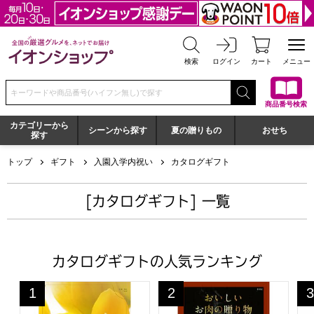
全国の厳選グルメを、ネットでお届け イオンショップ
検索
ログイン
カート
メニュー
検索キーワードまたは商品番号を入力してください
商品番号検索
カテゴリーから
シーンから探す
夏の贈りもの
おせち
探す
トップ
ギフト
入園入学内祝い
カタログギフト
[カタログギフト] 一覧
カタログギフトの人気ランキング
フレーバー フローラル【カタログギフト】【贈りものカ
おいしいお肉の贈り物 HMC
エ
1
2
3
位
位
位