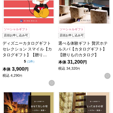
ソーシャルギフト
ソーシャルギフト
店頭お申し込み可
店頭お申し込み可
ディズニーカタログギフト
選べる体験ギフト 贅沢ホテ
セレクション スマイル【カ
ルスパ【カタログギフト】
タログギフト】【贈り…
【贈りものカタログ】
31,200
点（5点満点中）
5
の評価
（
1件
）
本体
円
3,900
税込
34,320
本体
円
円
税込
4,290
円
お気に入りに登録する
選べる体験ギフト おもてなしの宿【カタログギフト】【贈り
選べる体験ギフト とってお