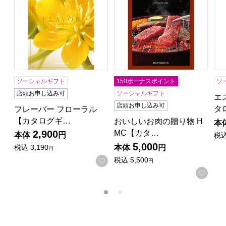
ソーシャルギフト
150ボーナスポイント
ソ
店頭お申し込み可
ソーシャルギフト
エ
店頭お申し込み可
タ
フレーバー フローラル
【カタログギ…
おいしいお肉の贈り物 H
本
MC【カタ…
2,900
本体
円
税
5,000
本体
円
税込
3,190
円
税込
5,500
お気に入りに登録する
円
お気