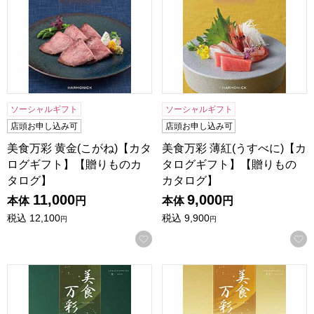
ソーシャルギフト
ソーシャルギフト
店頭お申し込み可
店頭お申し込み可
美食万彩 黄金(こがね)【カタ
美食万彩 薄紅(うすべに)【カ
ログギフト】【贈りものカ
タログギフト】【贈りもの
タログ】
カタログ】
11,000
9,000
本体
円
本体
円
税込
12,100
税込
9,900
円
円
お気に入りに登録する
美食万彩 霞(かすみ)【カタログギフト】【贈りものカタログ
美食万彩 紅碧(べにみどり)