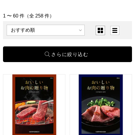
1 〜 60 件（全 258 件）
「カタログギフト」の商品一覧
表示順
表示切替
おいしいお肉の贈り物 HMC【カタログギフト】【贈りもの
おいしいお肉の贈り物 HMK