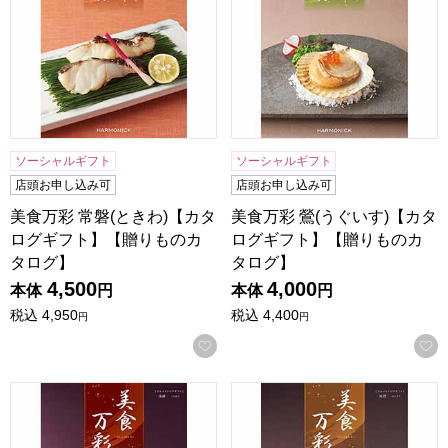
ソーシャルギフト
ソーシャルギフト
店頭お申し込み可
店頭お申し込み可
美食万彩 常磐(ときわ)【カタ
美食万彩 鶯(うぐいす)【カタ
ログギフト】【贈りものカ
ログギフト】【贈りものカ
タログ】
タログ】
4,500
4,000
本体
円
本体
円
税込
4,950
税込
4,400
円
円
お気に入りに登録する
美食万彩 深緋(こきあけ)【カタログギフト】【贈りものカタ
美食万彩 榛摺(はりずり)【