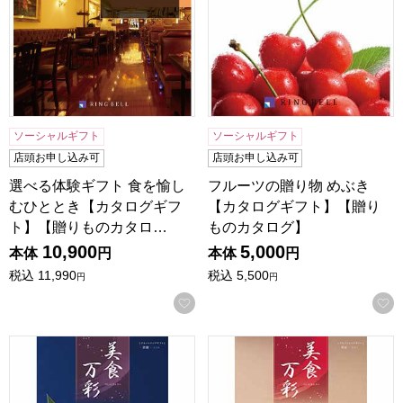
ソーシャルギフト
ソーシャルギフト
店頭お申し込み可
店頭お申し込み可
選べる体験ギフト 食を愉し
フルーツの贈り物 めぶき
むひととき【カタログギフ
【カタログギフト】【贈り
ト】【贈りものカタロ…
ものカタログ】
10,900
5,000
本体
円
本体
円
税込
11,990
税込
5,500
円
円
お気に入りに登録する
美食万彩 紫紺(しこん)【カタログギフト】【贈りものカタロ
美食万彩 真紅(しんく)【カ