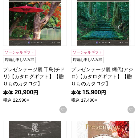
ソーシャルギフト
ソーシャルギフト
店頭お申し込み可
店頭お申し込み可
プレゼンテージ麗 千鳥(チド
プレゼンテージ麗 網代(アジ
リ)【カタログギフト】【贈
ロ)【カタログギフト】【贈
りものカタログ】
りものカタログ】
20,900
15,900
本体
円
本体
円
税込
22,990
税込
17,490
円
円
お気に入りに登録する
プレゼンテージ麗 檜垣(ヒガキ)【カタログギフト】【贈りも
プレゼンテージ オルケスタ