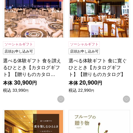
ソーシャルギフト
ソーシャルギフト
店頭お申し込み可
店頭お申し込み可
選べる体験ギフト 食を讃え
選べる体験ギフト 食に寛ぐ
るひととき【カタログギフ
ひととき【カタログギフ
ト】【贈りものカタロ…
ト】【贈りものカタログ】
30,900
20,900
本体
円
本体
円
税込
33,990
税込
22,990
円
円
お気に入りに登録する
選べる体験ギフト 食を愉しむひととき【カタログギフト】【
フルーツの贈り物 めぶき【