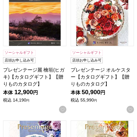
ソーシャルギフト
ソーシャルギフト
店頭お申し込み可
店頭お申し込み可
プレゼンテージ麗 檜垣(ヒガ
プレゼンテージ オルケスタ
キ)【カタログギフト】【贈
ー【カタログギフト】【贈
りものカタログ】
りものカタログ】
12,900
50,900
本体
円
本体
円
税込
14,190
税込
55,990
円
円
お気に入りに登録する
プレゼンテージ カンタータ【カタログギフト】【贈りものカ
プレゼンテージ アレグロ【