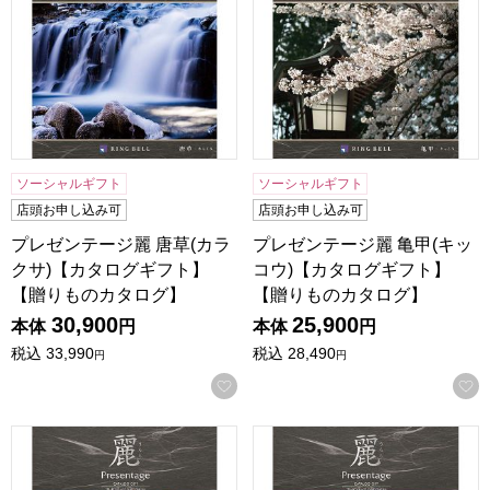
ソーシャルギフト
ソーシャルギフト
店頭お申し込み可
店頭お申し込み可
プレゼンテージ麗 唐草(カラ
プレゼンテージ麗 亀甲(キッ
クサ)【カタログギフト】
コウ)【カタログギフト】
【贈りものカタログ】
【贈りものカタログ】
30,900
25,900
本体
円
本体
円
税込
33,990
税込
28,490
円
円
お気に入りに登録する
プレゼンテージ麗 千鳥(チドリ)【カタログギフト】【贈りも
プレゼンテージ麗 網代(アジ