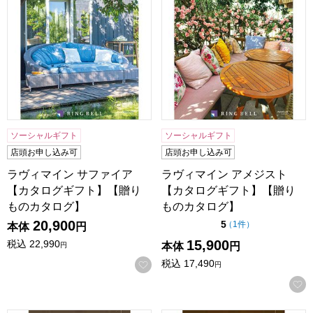
ソーシャルギフト
ソーシャルギフト
店頭お申し込み可
店頭お申し込み可
ラヴィマイン サファイア
ラヴィマイン アメジスト
【カタログギフト】【贈り
【カタログギフト】【贈り
ものカタログ】
ものカタログ】
20,900
点（5点満点中）
5
の評価
（
1件
）
本体
円
15,900
税込
22,990
本体
円
円
税込
17,490
お気に入りに登録する
円