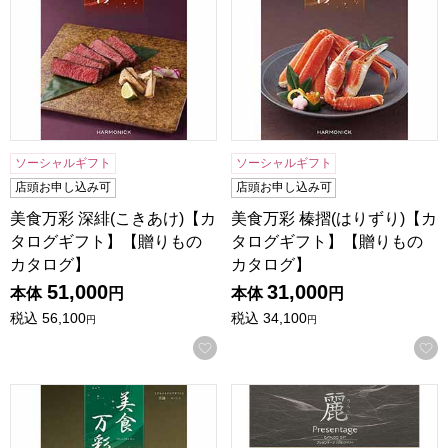
ソーシャルギフト
ソーシャルギフト
店頭お申し込み可
店頭お申し込み可
美食万彩 深緋(こきあけ)【カ
美食万彩 榛摺(はりずり)【カ
タログギフト】【贈りもの
タログギフト】【贈りもの
カタログ】
カタログ】
51,000
31,000
本体
円
本体
円
税込
56,100
税込
34,100
円
円
お気に入りに登録する
美食万彩 青漆(せいしつ)【カタログギフト】【贈りものカタ
プレゼンテージ麗 高麗(コウ