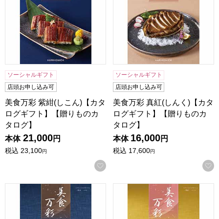
ソーシャルギフト
ソーシャルギフト
店頭お申し込み可
店頭お申し込み可
美食万彩 紫紺(しこん)【カタ
美食万彩 真紅(しんく)【カタ
ログギフト】【贈りものカ
ログギフト】【贈りものカ
タログ】
タログ】
21,000
16,000
本体
円
本体
円
税込
23,100
税込
17,600
円
円
お気に入りに登録する
美食万彩 黄金(こがね)【カタログギフト】【贈りものカタロ
美食万彩 薄紅(うすべに)【