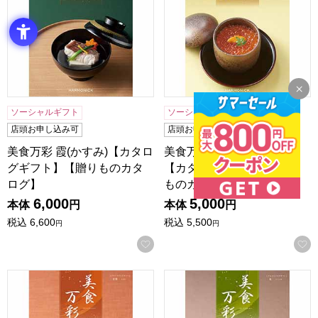
ソーシャルギフト
ソーシャルギフト
店頭お申し込み可
店頭お申し込み可
美食万彩 霞(かすみ)【カタロ
美食万彩 紅碧(べにみどり)
グギフト】【贈りものカタ
【カタログギフト】【贈り
ログ】
ものカタログ】
6,000
5,000
本体
円
本体
円
税込
6,600
税込
5,500
円
円
お気に入りに登録する
美食万彩 常磐(ときわ)【カタログギフト】【贈りものカタロ
美食万彩 鶯(うぐいす)【カ