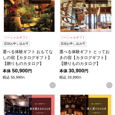
ソーシャルギフト
ソーシャルギフト
店頭お申し込み可
店頭お申し込み可
選べる体験ギフト おもてな
選べる体験ギフト とってお
しの宿【カタログギフト】
きの宿【カタログギフト】
【贈りものカタログ】
【贈りものカタログ】
50,900
30,900
本体
円
本体
円
税込
55,990
税込
33,990
円
円
お気に入りに登録する
選べる体験ギフト 食を讃えるひととき【カタログギフト】【
選べる体験ギフト 食に寛ぐ