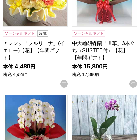
ソーシャルギフト
冷蔵
ソーシャルギフト
アレンジ「フルリーナ」(イ
中大輪胡蝶蘭「世華」3本立
エロー)【花】【年間ギフ
ち（SUSTEE付）【花】
ト】
【年間ギフト】
4,480
15,800
本体
円
本体
円
税込
4,928
税込
17,380
円
円
お気に入りに登録する
中大輪胡蝶蘭「プリンス」3本立ち（SUSTEE付）【花】【
水耕栽培する胡蝶蘭栽培セッ