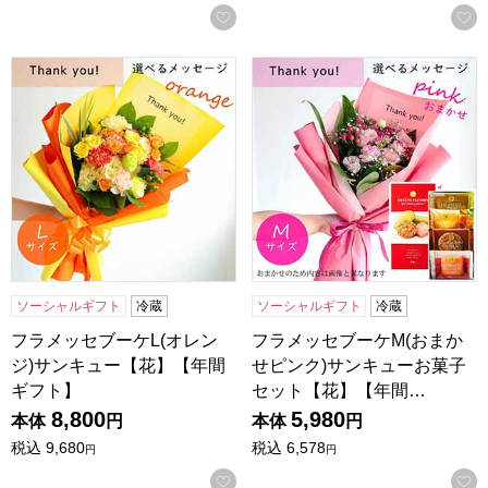
お気に入りに登録する
フラメッセブーケL(オレンジ)サンキュー【花】【年間ギフト
フラメッセブーケM(おまかせ
ソーシャルギフト
冷蔵
ソーシャルギフト
冷蔵
フラメッセブーケL(オレン
フラメッセブーケM(おまか
ジ)サンキュー【花】【年間
せピンク)サンキューお菓子
ギフト】
セット【花】【年間…
8,800
5,980
本体
円
本体
円
税込
9,680
税込
6,578
円
円
お気に入りに登録する