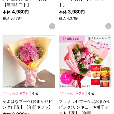
【年間ギフト】
ト】
4,980
3,980
本体
円
本体
円
税込
5,478
税込
4,378
円
円
お気に入りに登録する
そよはなブーケ(おまかせピンク)【花】【年間ギフト】
フラメッセブーケL(おまかせ
ソーシャルギフト
冷蔵
ソーシャルギフト
冷蔵
そよはなブーケ(おまかせピ
フラメッセブーケL(おまかせ
ンク)【花】【年間ギフト】
ピンク)サンキューお菓子セ
ット【花】【年間…