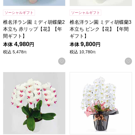
ソーシャルギフト
ソーシャルギフト
椎名洋ラン園 ミディ胡蝶蘭2
椎名洋ラン園 ミディ胡蝶蘭3
本立ち 赤リップ【花】【年
本立ち ピンク【花】【年間
間ギフト】
ギフト】
4,980
9,800
本体
円
本体
円
税込
5,478
税込
10,780
円
円
お気に入りに登録する
椎名洋ラン園 ミディ胡蝶蘭3本立ち 赤リップ【花】【年間ギ
リーフ 大輪胡蝶蘭3本立ち 