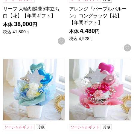
リーフ 大輪胡蝶蘭5本立ち
アレンジ『パープルバルー
白【花】【年間ギフト】
ン』コングラッツ【花】
【年間ギフト】
38,000
本体
円
4,480
本体
円
税込
41,800
円
税込
4,928
円
お気に入りに登録する
アレンジ『ブルーバルーン』コングラッツ【花】【年間ギフ
アレンジ『ピンクバルーン』
ソーシャルギフト
冷蔵
ソーシャルギフト
冷蔵