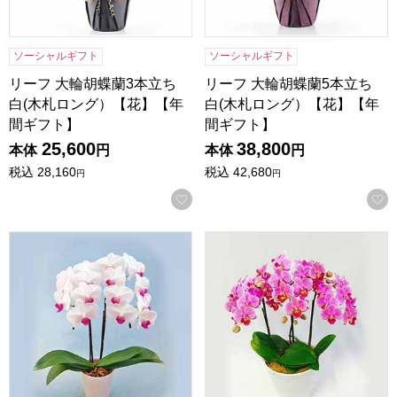
ソーシャルギフト
ソーシャルギフト
リーフ 大輪胡蝶蘭3本立ち
リーフ 大輪胡蝶蘭5本立ち
白(木札ロング）【花】【年
白(木札ロング）【花】【年
間ギフト】
間ギフト】
25,600
38,800
本体
円
本体
円
税込
28,160
税込
42,680
円
円
お気に入りに登録する
椎名洋ラン園 ミディ胡蝶蘭2本立ち 赤リップ【花】【年間ギ
椎名洋ラン園 ミディ胡蝶蘭3