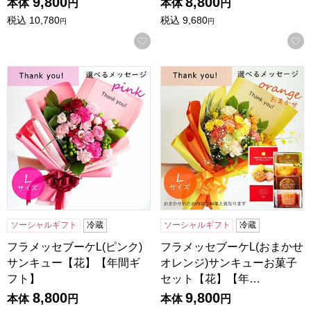
9,800
8,800
本体
円
本体
円
税込
10,780
税込
9,680
円
円
お気に入りに登録する
フラメッセブーケL(ピンク)サンキュー【花】【年間ギフト】
フラメッセブーケL(おまかせ
ソーシャルギフト
冷蔵
ソーシャルギフト
冷蔵
フラメッセブーケL(ピンク)
フラメッセブーケL(おまかせ
サンキュー【花】【年間ギ
オレンジ)サンキューお菓子
フト】
セット【花】【年…
8,800
9,800
本体
円
本体
円