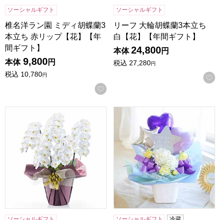
ソーシャルギフト
ソーシャルギフト
椎名洋ラン園 ミディ胡蝶蘭3
リーフ 大輪胡蝶蘭3本立ち
本立ち 赤リップ【花】【年
白【花】【年間ギフト】
間ギフト】
24,800
本体
円
9,800
本体
円
税込
27,280
円
税込
10,780
円
お気に入りに登録する
リーフ 大輪胡蝶蘭5本立ち 白【花】【年間ギフト】
アレンジ『パープルバルーン
ソーシャルギフト
ソーシャルギフト
冷蔵