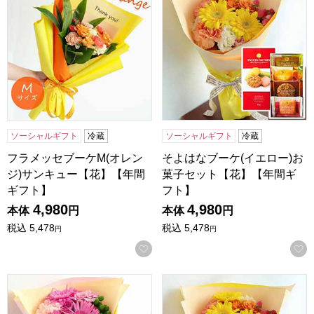
ソーシャルギフト
冷蔵
ソーシャルギフト
冷蔵
フラメッセブーケM(オレン
そよはなブーケ(イエロー)お
ジ)サンキュー【花】【年間
菓子セット【花】【年間ギ
ギフト】
フト】
4,980
4,980
本体
円
本体
円
税込
5,478
税込
5,478
円
円
お気に入りに登録する
そよはなブーケ(ピンク)お菓子セット【花】【年間ギフト】
そよはなブーケ(イエロー)【