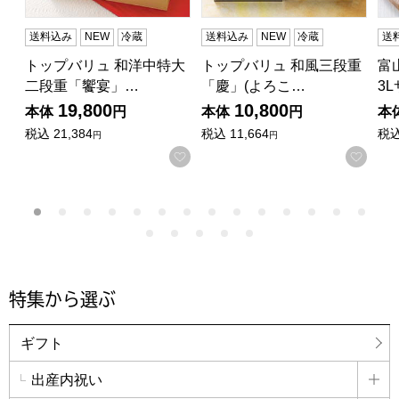
送料込み
NEW
冷蔵
送料込み
NEW
冷蔵
送
トップバリュ 和洋中特大
トップバリュ 和風三段重
富
二段重「饗宴」…
「慶」(よろこ…
3
19,800
10,800
本体
円
本体
円
本
税込
21,384
税込
11,664
税
円
円
お気に入りに登録する
お気
特集から選ぶ
ギフト
出産内祝い
詳