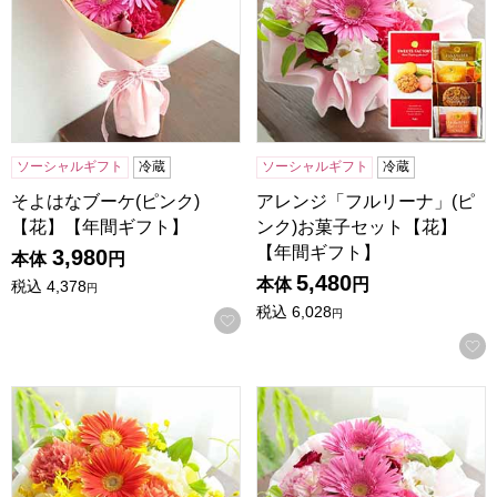
ソーシャルギフト
冷蔵
ソーシャルギフト
冷蔵
そよはなブーケ(ピンク)
アレンジ「フルリーナ」(ピ
【花】【年間ギフト】
ンク)お菓子セット【花】
【年間ギフト】
3,980
本体
円
5,480
本体
円
税込
4,378
円
税込
6,028
円
お気に入りに登録する
アレンジ「フルリーナ」(イエロー)お菓子セット【花】【年
アレンジ「フルリーナ」(ピン