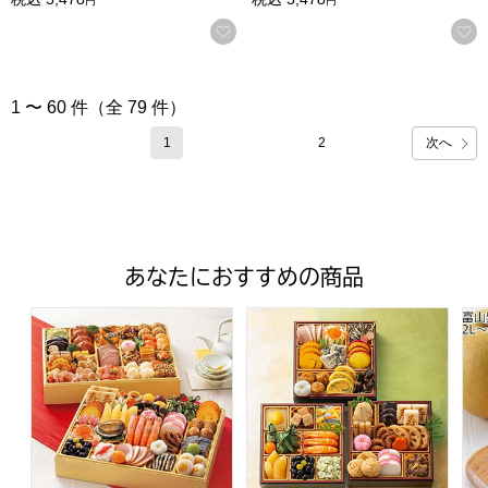
円
円
お気に入りに登録する
1 〜 60 件（全 79 件）
次へ
1
2
あなたにおすすめの商品
トップバリュ 和洋中特大二段重「饗宴」(きょうえん)【4
トップバリュ 和風三段重「慶」
富山