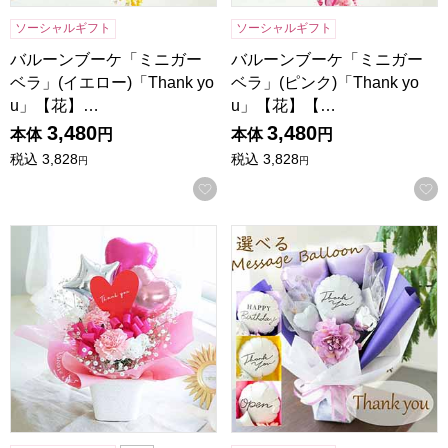
ソーシャルギフト
ソーシャルギフト
バルーンブーケ「ミニガー
バルーンブーケ「ミニガー
ベラ」(イエロー)「Thank yo
ベラ」(ピンク)「Thank yo
u」【花】…
u」【花】【…
3,480
3,480
本体
円
本体
円
税込
3,828
税込
3,828
円
円
お気に入りに登録する
アレンジ『ピンクバルーン』サンキュー【花】【年間ギフト
バルーンアレンジ「バルーンドレ