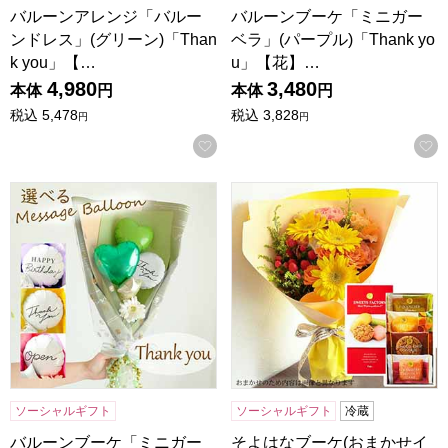
バルーンアレンジ「バルー
バルーンブーケ「ミニガー
ンドレス」(グリーン)「Than
ベラ」(パープル)「Thank yo
k you」【…
u」【花】…
4,980
3,480
本体
円
本体
円
税込
5,478
税込
3,828
円
円
お気に入りに登録する
バルーンブーケ「ミニガーベラ」(グリーン)「Thank you
そよはなブーケ(おまかせイエ
ソーシャルギフト
ソーシャルギフト
冷蔵
バルーンブーケ「ミニガー
そよはなブーケ(おまかせイ