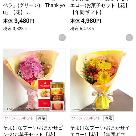
ベラ」(グリーン)「Thank yo
エロー)お菓子セット【花】
u」【花】…
【年間ギフト】
3,480
4,980
本体
円
本体
円
税込
3,828
税込
5,478
円
円
お気に入りに登録する
そよはなブーケ(おまかせピンク)お菓子セット【花】【年間
そよはなブーケ(おまかせイエ
ソーシャルギフト
冷蔵
ソーシャルギフト
冷蔵
そよはなブーケ(おまかせピ
そよはなブーケ(おまかせイ
ンク)お菓子セット【花】
エロー)【花】【年間ギフ