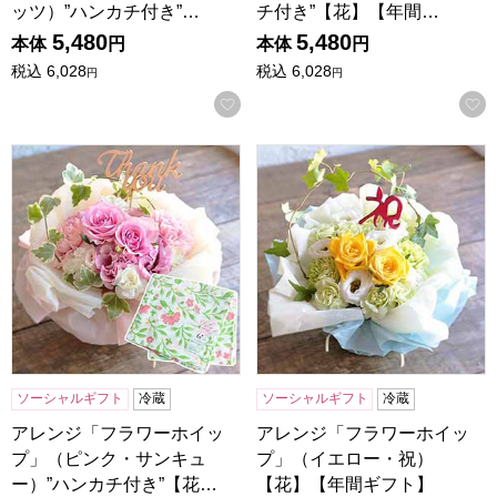
ッツ）”ハンカチ付き”…
チ付き”【花】【年間…
5,480
5,480
本体
円
本体
円
税込
6,028
税込
6,028
円
円
お気に入りに登録する
アレンジ「フラワーホイップ」（ピンク・サンキュー）”ハン
アレンジ「フラワーホイップ
ソーシャルギフト
冷蔵
ソーシャルギフト
冷蔵
アレンジ「フラワーホイッ
アレンジ「フラワーホイッ
プ」（ピンク・サンキュ
プ」（イエロー・祝）
ー）”ハンカチ付き”【花…
【花】【年間ギフト】