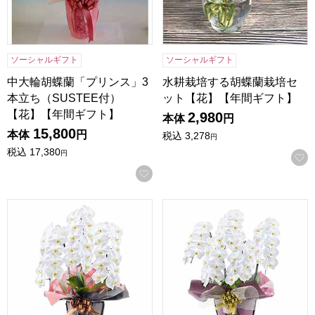
ソーシャルギフト
ソーシャルギフト
中大輪胡蝶蘭「プリンス」3
水耕栽培する胡蝶蘭栽培セ
本立ち（SUSTEE付）
ット【花】【年間ギフト】
【花】【年間ギフト】
2,980
本体
円
15,800
本体
円
税込
3,278
円
税込
17,380
円
お気に入りに登録する
リーフ 大輪胡蝶蘭3本立ち 白(木札ロング）【花】【年間ギ
リーフ 大輪胡蝶蘭5本立ち 