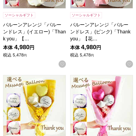
ソーシャルギフト
ソーシャルギフト
バルーンアレンジ「バルー
バルーンアレンジ「バルー
ンドレス」(イエロー)「Than
ンドレス」(ピンク)「Thank
k you」【…
you」【花…
4,980
4,980
本体
円
本体
円
税込
5,478
税込
5,478
円
円
お気に入りに登録する
バルーンブーケ「ミニガーベラ」(イエロー)「Thank you
バルーンブーケ「ミニガーベラ」