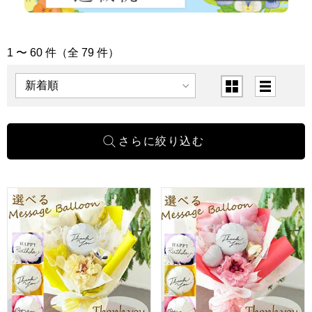
1 〜 60 件（全 79 件）
「フラワー」の商品一覧
表示順
表示切替
バルーンアレンジ「バルーンドレス」(イエロー)「Thank y
バルーンアレンジ「バルーンドレ