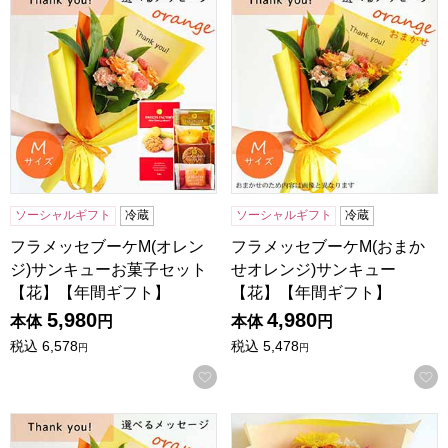
ソーシャルギフト
冷蔵
ソーシャルギフト
冷蔵
フラメッセブーケM(オレン
フラメッセブーケM(おまか
ジ)サンキューお菓子セット
せオレンジ)サンキュー
【花】【年間ギフト】
【花】【年間ギフト】
5,980
4,980
本体
円
本体
円
税込
6,578
税込
5,478
円
円
お気に入りに登録する
フラメッセブーケM(オレンジ)サンキュー【花】【年間ギフ
そよはなブーケ(イエロー)お