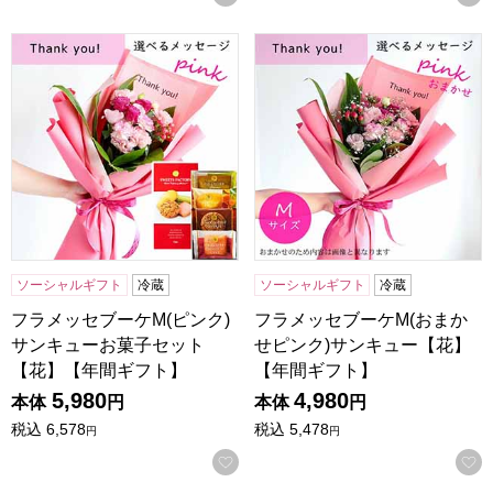
フラメッセブーケM(ピンク)サンキューお菓子セット【花】
フラメッセブーケM(おまかせ
ソーシャルギフト
冷蔵
ソーシャルギフト
冷蔵
フラメッセブーケM(ピンク)
フラメッセブーケM(おまか
サンキューお菓子セット
せピンク)サンキュー【花】
【花】【年間ギフト】
【年間ギフト】
5,980
4,980
本体
円
本体
円
税込
6,578
税込
5,478
円
円
お気に入りに登録する