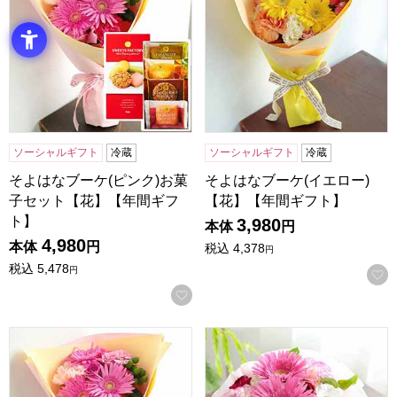
ソーシャルギフト
冷蔵
ソーシャルギフト
冷蔵
そよはなブーケ(ピンク)お菓
そよはなブーケ(イエロー)
子セット【花】【年間ギフ
【花】【年間ギフト】
ト】
3,980
本体
円
4,980
本体
円
税込
4,378
円
税込
5,478
円
お気に入りに登録する
そよはなブーケ(ピンク)【花】【年間ギフト】
アレンジ「フルリーナ」(ピン