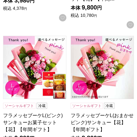
3,980
本体
円
9,800
本体
円
税込
4,378
円
税込
10,780
円
お気に入りに登録する
フラメッセブーケL(ピンク)サンキューお菓子セット【花】
フラメッセブーケL(おまかせ
ソーシャルギフト
冷蔵
ソーシャルギフト
冷蔵
フラメッセブーケL(ピンク)
フラメッセブーケL(おまかせ
サンキューお菓子セット
ピンク)サンキュー【花】
【花】【年間ギフト】
【年間ギフト】