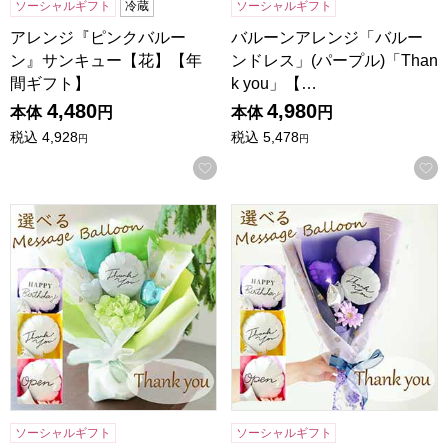
ソーシャルギフト
冷蔵
ソーシャルギフト
アレンジ『ピンクバルー
バルーンアレンジ「バルー
ン』サンキュー【花】【年
ンドレス」(パープル)「Than
間ギフト】
k you」【…
4,480
4,980
本体
円
本体
円
税込
4,928
税込
5,478
円
円
お気に入りに登録する
バルーンアレンジ「バルーンドレス」(グリーン)「Thank y
バルーンブーケ「ミニガーベラ」
ソーシャルギフト
ソーシャルギフト