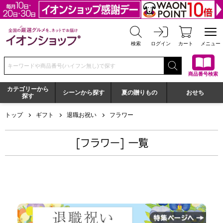
全国の厳選グルメを、ネットでお届け イオンショップ
検索
ログイン
カート
メニュー
検索キーワードまたは商品番号を入力してください
商品番号検索
カテゴリーから
シーンから探す
夏の贈りもの
おせち
探す
トップ
ギフト
退職お祝い
フラワー
[フラワー] 一覧