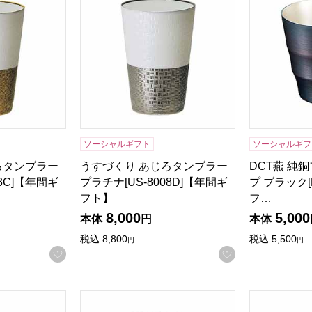
ソーシャルギフト
ソーシャルギフ
ろタンブラー
うすづくり あじろタンブラー
DCT燕 純
08C]【年間ギ
プラチナ[US-8008D]【年間ギ
プ ブラック[
フト】
フ…
8,000
5,000
本体
円
本体
税込
8,800
税込
5,500
円
円
お気に入りに登録する
お気に入りに登
ステンレスWカップ260ml [TM-9853]【年間ギフト】
郷技 2重タンブラー240ml [YJ2120]【年間ギ
バイカラー 