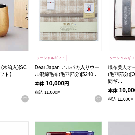
る商品から絞りこむことができます。
ソーシャルギフト
ソーシャルギフ
木箱入)[SC
Dear Japan アルパカ入りウー
織布美人オ
ギフト】
ル混綿毛布(毛羽部分)[5240…
(毛羽部分)[O
間ギ…
10,000
本体
円
10,00
本体
税込
11,000
円
お気に入りに登録する
お気に入りに登
税込
11,000
円
商品から絞り込むことができます。
がらないケット(ワイドサイズ)ベージュ[BTPO-100M BE]【
江戸切子ペア一口ビール矢切切子（木箱入り
漆磨シリーズ 