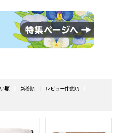
高い順
新着順
レビュー件数順
4025S]【年間ギフト】
ク毛布(毛羽部分)[ORF-25070A]【年間ギフト】
Dear Japan 無着色キャメル毛布(毛羽部分