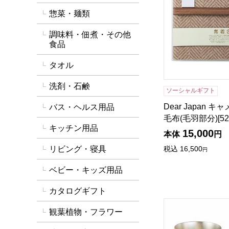
惣菜・麺類
調味料・佃煮・その他
食品
タオル
洗剤・石鹸
ソーシャルギフト
Dear Japan 
バス・ヘルス用品
毛布(毛羽部分)[52
キッチン用品
15,000
本体
円
リビング・寝具
税込
16,500
円
ベビー・キッズ用品
カタログギフト
DCT燕 純銅(艶消
観葉植物・フラワー