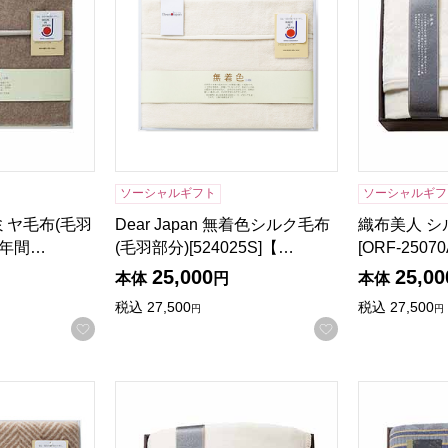
ソーシャルギフト
ソーシャルギフ
カシミヤ毛布(毛羽
Dear Japan 無着色シルク毛布
織布美人 シ
]【年間…
(毛羽部分)[524025S]【…
[ORF-25
25,000
25,00
本体
円
本体
税込
27,500
税込
27,500
円
円
お気に入りに登録する
お気に入りに登
キャメル混ウール毛布(毛羽部分)[524015S-3]【年間ギフト】
織布美人ラムウール毛布(毛羽部分)[ORF-150
ベルテンポ 燃