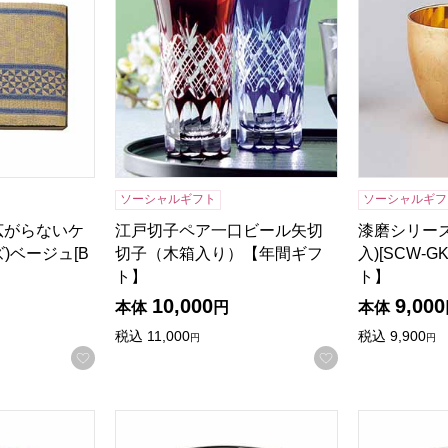
ソーシャルギフト
ソーシャルギフ
広がらないケ
江戸切子ペア一口ビール矢切
漆磨シリーズ
)ベージュ[B
切子（木箱入り）【年間ギフ
入)[SCW-G
ト】
ト】
検索したい金額を入力してください。
10,000
9,000
本体
円
本体
税込
11,000
税込
9,900
円
円
お気に入りに登録する
お気に入りに登
タンブラー ゴールド[US-8008C]【年間ギフト】
うすづくり あじろタンブラー プラチナ[US-80
DCT燕 純