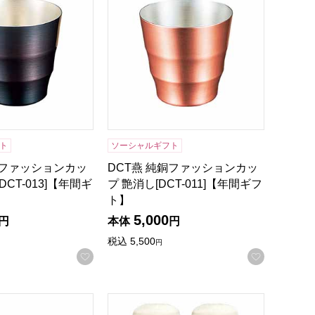
ト
ソーシャルギフト
銅ファッションカッ
DCT燕 純銅ファッションカッ
DCT-013]【年間ギ
プ 艶消し[DCT-011]【年間ギフ
ト】
5,000
円
本体
円
税込
5,500
円
録する
お気に入りに登録する
お気に入
フト】
ペアタンブラーブラック＆ホワイト [ST35212G]【年間ギフト
リーデル リーデル ペアビアグラス[3111