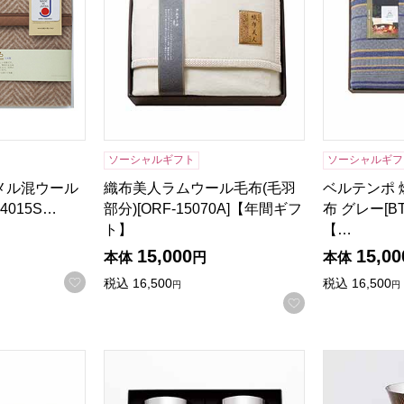
ソーシャルギフト
ソーシャルギフ
キャメル混ウール
織布美人ラムウール毛布(毛羽
ベルテンポ
4015S…
部分)[ORF-15070A]【年間ギフ
布 グレー[BT
ト】
【…
15,000
15,00
本体
円
本体
お気に入りに登録する
税込
16,500
税込
16,500
円
円
お気に入りに登
し＆ブラック)ファッションカップ2P [DCT-014]【年間ギフト】
磨き屋シンジケートビアタンブラー2Pcs [YJ1
漆磨シリーズ 