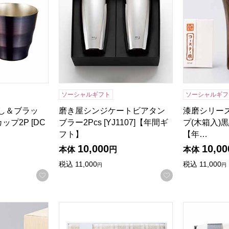
ソーシャルギフト
ソーシャルギフ
消し＆ブラッ
磨き屋シンジケートビアタン
漆磨シリーズ
プ2P [DC
ブラー2Pcs [YJ1107]【年間ギ
プ(木箱入)黒檀
フト】
【年…
10,000
10,00
本体
円
本体
税込
11,000
税込
11,000
円
円
お気に入りに登録する
お気に入りに登
木箱入)[SCW-D801]【年間ギフト】
Dear Japan アルパカ入りウール混綿毛布(毛羽部
織布美人オー