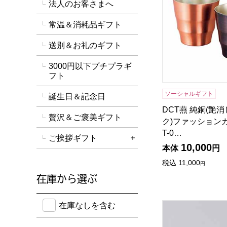
法人のお客さまへ
常温＆消耗品ギフト
送別＆お礼のギフト
3000円以下プチプラギ
フト
ソーシャルギフト
誕生日＆記念日
DCT燕 純銅(艶
贅沢＆ご褒美ギフト
ク)ファッションカッ
T-0…
ご挨拶ギフト
詳細を開く
10,000
本体
円
税込
11,000
円
在庫から選ぶ
在庫のない商品を含めて検索することができます。
在庫なしを含む
漆磨シリーズ 箔衣(