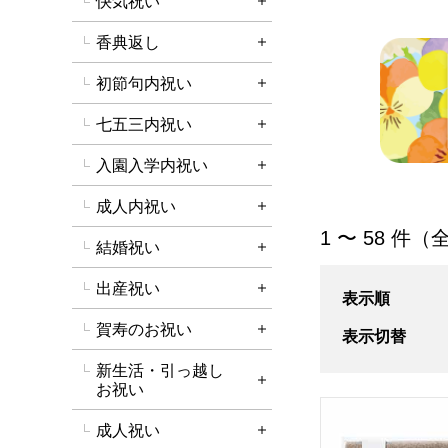
快気祝い
詳細を開く
香典返し
詳細を開く
初節句内祝い
詳細を開く
七五三内祝い
詳細を開く
入園入学内祝い
詳細を開く
成人内祝い
詳細を開く
「雑貨」の商品一
1 〜 58 件（
結婚祝い
詳細を開く
出産祝い
詳細を開く
表示順
賀寿のお祝い
表示切替
詳細を開く
新生活・引っ越し
詳細を開く
お祝い
Dear Japan 
成人祝い
詳細を開く