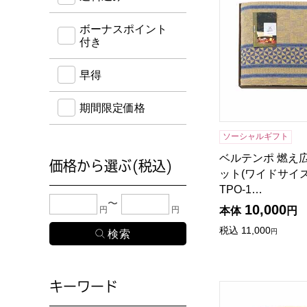
ボーナスポイント
付き
早得
期間限定価格
ソーシャルギフト
ベルテンポ 燃え
価格から選ぶ(税込)
ット(ワイドサイズ
TPO-1…
下限金額・上限金額のどちらか１つまたは両方に、
10,000
円
円
本体
円
税込
11,000
円
キーワード
うすづくり あじろ