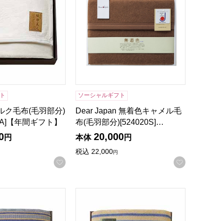
ト
ソーシャルギフト
ルク毛布(毛羽部分)
Dear Japan 無着色キャメル毛
070A]【年間ギフト】
布(毛羽部分)[524020S]…
0
20,000
円
本体
円
税込
22,000
円
録する
お気に入りに登録する
お気に入
70A]【年間ギフト】
え広がらない毛布 グレー[BTPO-150M GY]【年間ギフト】
ベルテンポ 燃え広がらない毛布 ベージュ[B