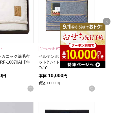
ト
ソーシャルギフト
ーガニック綿毛布
ベルテンポ 燃え広がらないケ
RF-10070A]【年
ット(ワイドサイズ)グレー[BTP
O-10…
0
10,000
円
本体
円
録する
税込
11,000
円
お気に入りに登録する
お気に入
年間ギフト】
）【年間ギフト】
箔衣 ぐい呑(木箱入)[SCW-GK801]【年間ギフト】
燕研磨ファクトリーステンレスタンブラー400