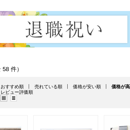
覧
全 58 件）
おすすめ順
売れている順
価格が安い順
価格が
レビュー評価順
グリッド表示（タイル表示）
リスト表示
カシミヤ毛布(毛羽部分)[524050S]【年間ギフト】
Dear Japan 無着色シルク毛布(毛羽部分)[52
織布美人 シル