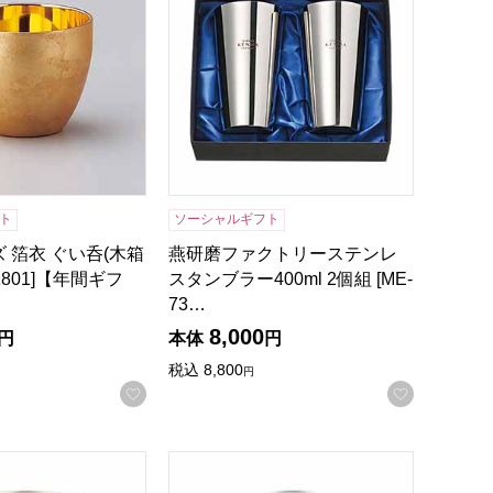
ト
ソーシャルギフト
 箔衣 ぐい呑(木箱
燕研磨ファクトリーステンレ
K801]【年間ギフ
スタンブラー400ml 2個組 [ME-
73…
8,000
円
本体
円
税込
8,800
円
録する
お気に入りに登録する
お気に入
08D]【年間ギフト】
銅ファッションカップ ブラック[DCT-013]【年間ギフト】
DCT燕 純銅ファッションカップ 艶消し[D