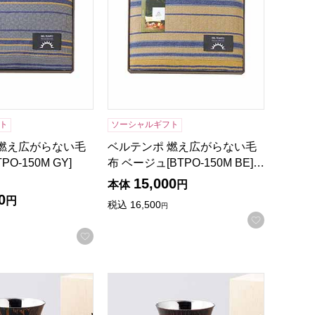
ト
ソーシャルギフト
 燃え広がらない毛
ベルテンポ 燃え広がらない毛
PO-150M GY]
布 ベージュ[BTPO-150M BE]…
15,000
本体
円
0
円
税込
16,500
円
お気に入
録する
お気に入りに登録する
107]【年間ギフト】
和然檀 ビアカップ(木箱入)黒檀[SCS-L201]【年間ギフト】
漆磨シリーズ 和然檀 ビアカップ(木箱入)紫