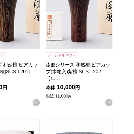
ト
ソーシャルギフト
 和然檀 ビアカッ
漆磨シリーズ 和然檀 ビアカッ
[SCS-L201]
プ(木箱入)紫檀[SCS-L202]
【年…
0
10,000
円
本体
円
税込
11,000
円
録する
お気に入りに登録する
お気に入
分)[524010S-3]【年間ギフト】
ガニック綿毛布(毛羽部分)[ORF-10070A]【年間ギフト】
ベルテンポ 燃え広がらないケット(ワイドサイ