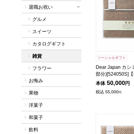
退職お祝い
詳細を閉じる
グルメ
スイーツ
カタログギフト
雑貨
ソーシャルギフト
Dear Japan 
フラワー
部分)[524050S
お悔み
50,000
本体
円
税込
55,000
果物
円
洋菓子
Dear Japan 
和菓子
飲料