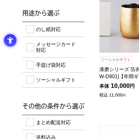
用途から選ぶ
のし紙・メッセージカード・手提げ袋に対応してい
のし紙対応
メッセージカード
対応
ソーシャルギフト
手提げ袋対応
漆磨シリーズ 箔衣(
W-D801]【年間
ソーシャルギフト
10,000
本体
円
税込
11,000
円
その他の条件から選ぶ
送料込み・ボーナスポイント付き・早得・期間限定
まとめ配送対応
ベルテンポ 燃え広
送料込み