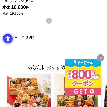
tive ブラック(R4…
18,000
本体
円
税込
19,800
円
お気に入りに登録する
1 〜 3 件（全 3 件）
あなたにおすすめの商品
トップバリュ 和洋中特大二段重「饗宴」(きょうえん)【4
トップバリュ 和風三段重「慶」
フ