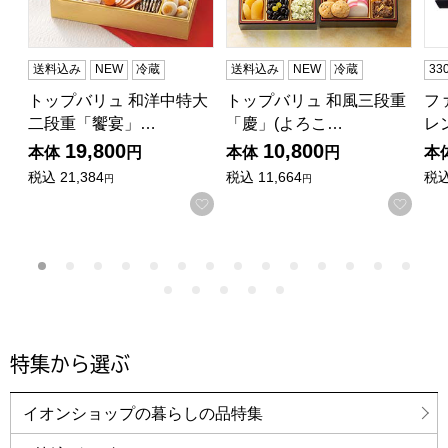
送料込み
NEW
冷蔵
送料込み
NEW
冷蔵
3
トップバリュ 和洋中特大
トップバリュ 和風三段重
フ
二段重「饗宴」…
「慶」(よろこ…
レ
19,800
10,800
本体
円
本体
円
本
税込
21,384
税込
11,664
税
円
円
お気に入りに登録する
お気
特集から選ぶ
イオンショップの暮らしの品特集