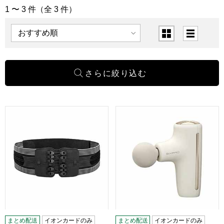
1 〜 3 件（全 3 件）
「運動不足解消」の商品一覧
表示順
表示切替
MTG Style Lumbar Active(R4709)【雑貨】
MTG SIXPAD Power Gun A
まとめ配送
イオンカードのみ
まとめ配送
イオンカードのみ