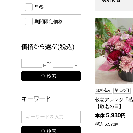
早得
敬老アレンジ「感
期間限定価格
価格から選ぶ(税込)
下限金額・上限金額のどちらか１つまたは両方に、
円
円
送料込み
敬老の日
キーワード
敬老アレンジ「感
【敬老の日】
検索したい商品のキーワードを入力してください。
5,980
本体
円
税込
6,578
円