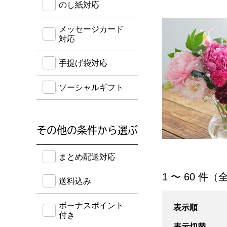
のし紙対応
メッセージカード
対応
手提げ袋対応
ソーシャルギフト
その他の条件から選ぶ
送料込み・ボーナスポイント付き・早得・期間限定
まとめ配送対応
「花」の商品一覧
1 〜 60 件（全
送料込み
ボーナスポイント
表示順
付き
表示切替