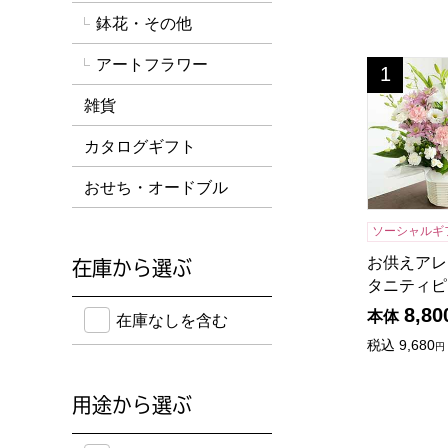
鉢花・その他
アートフラワー
お供えアレ
1
位
雑貨
カタログギフト
おせち・オードブル
ソーシャルギ
お供えアレ
在庫から選ぶ
タニティピ
在庫のない商品を含めて検索することができます。
8,80
本体
在庫なしを含む
税込
9,680
円
用途から選ぶ
のし紙・メッセージカード・手提げ袋に対応してい