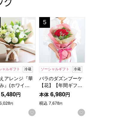
ング
付き【花】【年間ギフト】
お菓子セット【花】【年間ギフト】
えアレンジ『華づつみ』(ホワイト)【花】【年間ギフト】
バラのダズンブーケ【花】【年間ギフト】
5
位
シャルギフト
冷蔵
ソーシャルギフト
冷蔵
えアレンジ『華
バラのダズンブーケ
み』(ホワイ…
【花】【年間ギフ…
5,480
6,980
円
本体
円
6,028
税込
7,678
円
円
入りに登録する
お気に入りに登録する
お気に入りに登録する