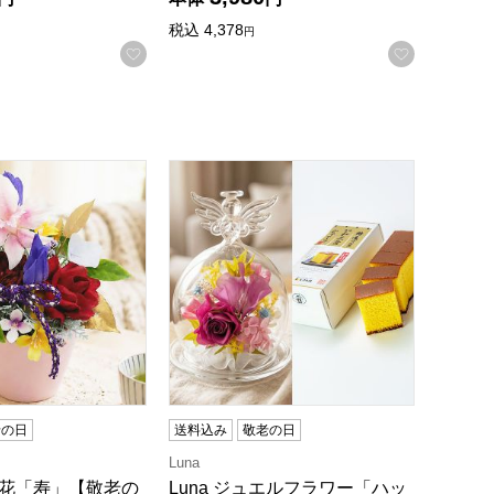
税込
4,378
円
お気に入りに登録する
お気に入
録する
【敬老の日】
紙の花「寿」【敬老の日】
Luna ジュエルフラワー「ハッピーエ
老の日
送料込み
敬老の日
Luna
紙の花「寿」【敬老の
Luna ジュエルフラワー「ハッ