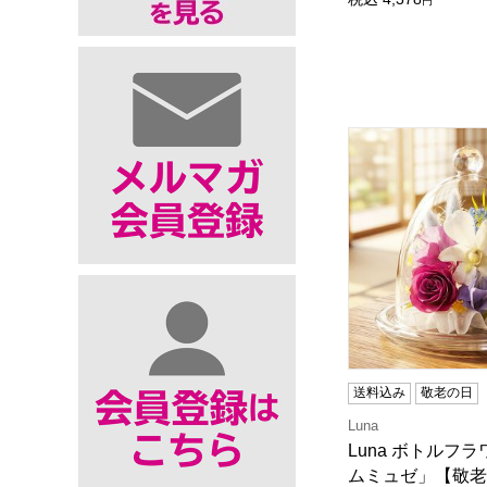
円
Luna ボトル
送料込み
敬老の日
Luna
Luna ボトルフ
ムミュゼ」【敬老