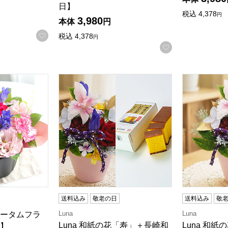
日】
税込
4,378
円
3,980
本体
円
お気に入りに登録する
税込
4,378
円
お気に入りに登
ータムフラワー」【敬老の日】
Luna 和紙の花「寿」＋長崎和三盆カステラ
Luna 和
送料込み
敬老の日
送料込み
敬
Luna
Luna
ータムフラ
Luna 和紙の花「寿」＋長崎和
Luna 和
】