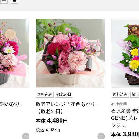
謝の彩り」【敬老の日】
敬老アレンジ「花色あかり」【敬老の日】
石原産業 奇
検索したい金額を入力してください。
送料込み
敬老の日
送料込み
敬
石原産業
謝の彩り」
敬老アレンジ「花色あかり」
石原産業 奇
【敬老の日】
GENE(ブ
4,480
本体
円
ンジ…
税込
4,928
円
3,980
本体
お気に入りに登録する
お気に入りに登