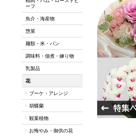
精肉・ハム・ローストビ
ーフ
魚介・海産物
惣菜
麺類・米・パン
調味料・佃煮・練り物
乳製品
花
ブーケ・アレンジ
胡蝶蘭
観葉植物
お悔やみ・御供の花