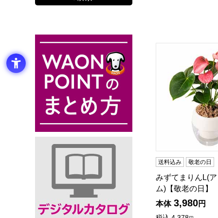
みずてまりんL(
送料込み
敬老の日
みずてまりんL(
ム)【敬老の日】
3,980
本体
円
税込
4,378