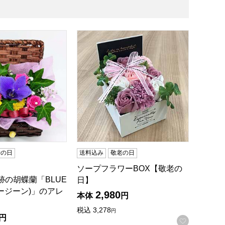
跡の胡蝶蘭「BLUE GENE(ブルージーン)」のアレンジメント
ソープフラワーBOX【敬老の日】
老の日
送料込み
敬老の日
ソープフラワーBOX【敬老の
跡の胡蝶蘭「BLUE
日】
ルージーン)」のアレ
2,980
本体
円
税込
3,278
円
円
録する
お気に入