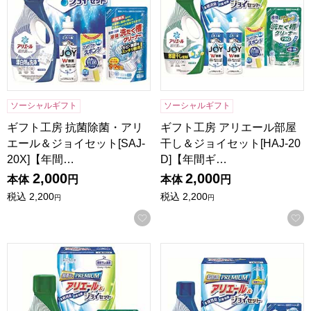
ソーシャルギフト
ソーシャルギフト
ギフト工房 抗菌除菌・アリ
ギフト工房 アリエール部屋
エール＆ジョイセット[SAJ-
干し＆ジョイセット[HAJ-20
20X]【年間…
D]【年間ギ…
2,000
2,000
本体
円
本体
円
税込
2,200
税込
2,200
円
円
お気に入りに登録する
ギフト工房 アリエール部屋干し＆ジョイセット[HAJ-15D]
ギフト工房 アリエール＆ジョイセ