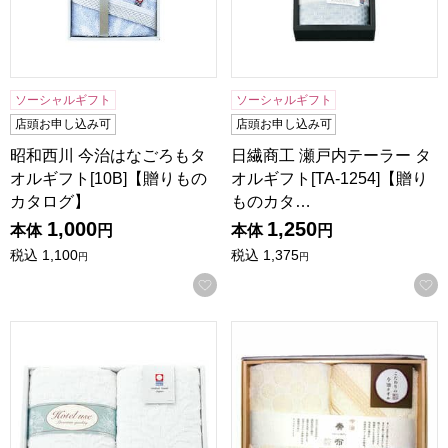
ソーシャルギフト
ソーシャルギフト
店頭お申し込み可
店頭お申し込み可
昭和西川 今治はなごろもタ
日繊商工 瀬戸内テーラー タ
オルギフト[10B]【贈りもの
オルギフト[TA-1254]【贈り
カタログ】
ものカタ…
1,000
1,250
本体
円
本体
円
税込
1,100
税込
1,375
円
円
お気に入りに登録する
日繊商工 ホテルユーズ タオルギフト[PD-1520]【贈りもの
昭和西川 今治奏布タオルギフト