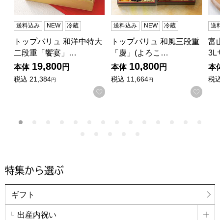
送料込み
NEW
冷蔵
送料込み
NEW
冷蔵
送
トップバリュ 和洋中特大
トップバリュ 和風三段重
富
二段重「饗宴」…
「慶」(よろこ…
3
19,800
10,800
本体
円
本体
円
本
税込
21,384
税込
11,664
税
円
円
お気に入りに登録する
お気
特集から選ぶ
ギフト
出産内祝い
詳