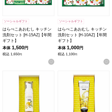
ソーシャルギフト
ソーシャルギフト
はらぺこあおむし キッチン
はらぺこあおむし キッチン
洗剤セット [H-15AZ]【年間
洗剤セット [H-10AZ]【年間
ギフト】
ギフト】
1,500
1,000
本体
円
本体
円
税込
1,650
税込
1,100
円
円
お気に入りに登録する
ミアミモザ ハンドソープ [MC-HS15]【年間ギフト】
ミアミモザ ハンドクリーム [M