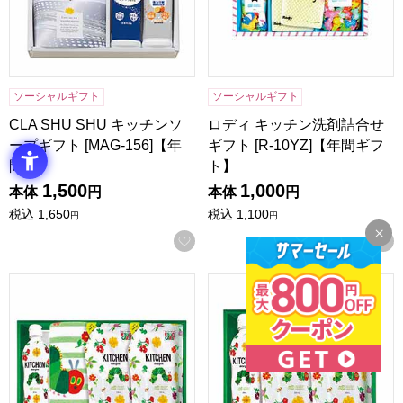
ソーシャルギフト
ソーシャルギフト
CLA SHU SHU キッチンソ
ロディ キッチン洗剤詰合せ
ープギフト [MAG-156]【年
ギフト [R-10YZ]【年間ギフ
間…
ト】
1,500
1,000
本体
円
本体
円
税込
1,650
税込
1,100
円
円
お気に入りに登録する
はらぺこあおむし キッチン洗剤セット [H-15AZ]【年間ギフ
はらぺこあおむし キッチン洗剤セ