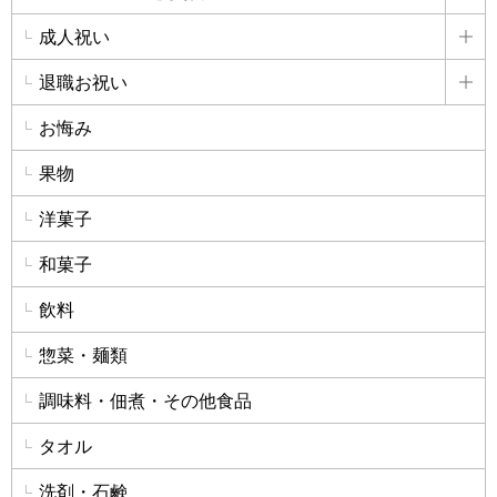
詳
成人祝い
詳
退職お祝い
詳
お悔み
果物
洋菓子
和菓子
飲料
惣菜・麺類
調味料・佃煮・その他食品
タオル
洗剤・石鹸