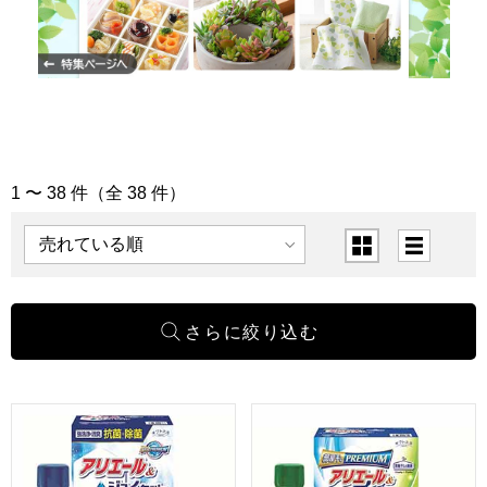
1 〜 38 件（全 38 件）
「タオル・洗剤」の商品一覧
表示順
表示切替
ギフト工房 抗菌除菌・アリエール＆ジョイセット[SAJ-20X
ギフト工房 アリエール部屋干し