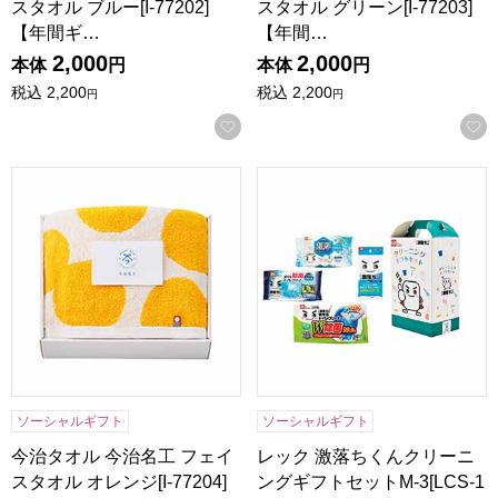
スタオル ブルー[I-77202]
スタオル グリーン[I-77203]
【年間ギ…
【年間…
2,000
2,000
本体
円
本体
円
税込
2,200
税込
2,200
円
円
お気に入りに登録する
今治タオル 今治名工 フェイスタオル オレンジ[I-77204]【
レック 激落ちくんクリーニングギ
ソーシャルギフト
ソーシャルギフト
今治タオル 今治名工 フェイ
レック 激落ちくんクリーニ
スタオル オレンジ[I-77204]
ングギフトセットM-3[LCS-1