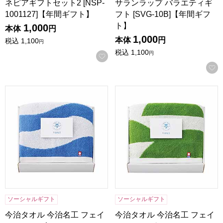
ネピアギフトセット2 [NSP-
サランラップ バラエティギ
1001127]【年間ギフト】
フト [SVG-10B]【年間ギフ
ト】
1,000
本体
円
1,000
本体
円
税込
1,100
円
税込
1,100
円
お気に入りに登録する
今治タオル 今治名工 フェイスタオル ブルー[I-77202]【年間
今治タオル 今治名工 フェイスタ
ソーシャルギフト
ソーシャルギフト
今治タオル 今治名工 フェイ
今治タオル 今治名工 フェイ