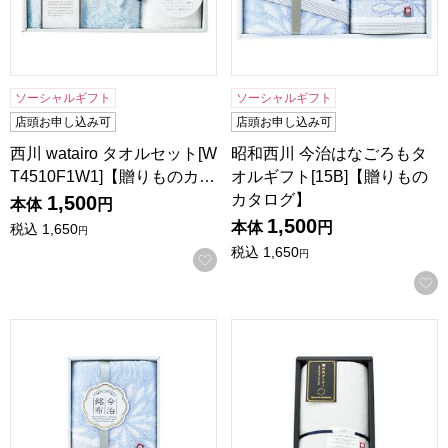
ソーシャルギフト
ソーシャルギフト
店頭お申し込み可
店頭お申し込み可
西川 watairo タオルセット[W
昭和西川 今治はなごろもタ
T4510F1W1]【贈りものカ…
オルギフト[15B]【贈りもの
カタログ】
1,500
本体
円
1,500
本体
円
税込
1,650
円
税込
1,650
円
お気に入りに登録する
昭和西川 今治はなごろもタオルギフト[10B]【贈りものカタ
日繊商工 瀬戸内テーラー タオル