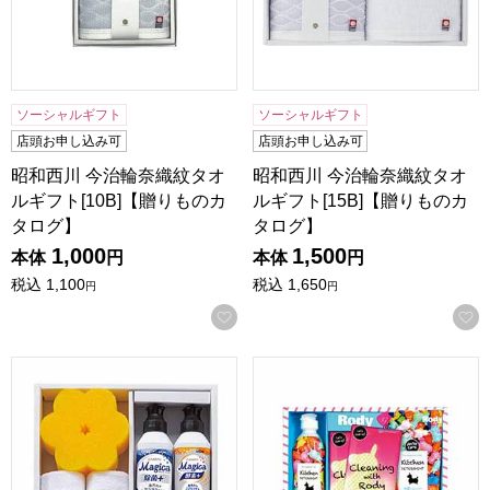
ソーシャルギフト
ソーシャルギフト
店頭お申し込み可
店頭お申し込み可
昭和西川 今治輪奈織紋タオ
昭和西川 今治輪奈織紋タオ
ルギフト[10B]【贈りものカ
ルギフト[15B]【贈りものカ
タログ】
タログ】
1,000
1,500
本体
円
本体
円
税込
1,100
税込
1,650
円
円
お気に入りに登録する
CLA SHU SHU キッチンソープギフト [MAG-156]【年間ギ
ロディ キッチン洗剤詰合せギフト