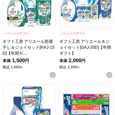
ソーシャルギフト
ソーシャルギフト
ギフト工房 アリエール部屋
ギフト工房 アリエール＆ジ
干し＆ジョイセット[HAJ-15
ョイセット[GAJ-20D]【年間
D]【年間ギ…
ギフト】
1,500
2,000
本体
円
本体
円
税込
1,650
税込
2,200
円
円
お気に入りに登録する
ギフト工房 アリエール＆ジョイセット[GAJ-15D]【年間ギフ
旭化成ホームプロダクツ サラン