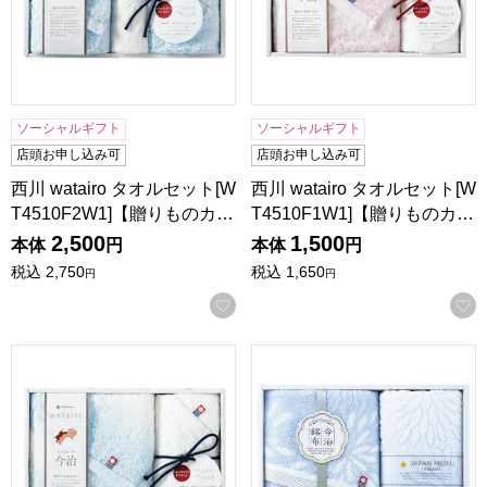
ソーシャルギフト
ソーシャルギフト
店頭お申し込み可
店頭お申し込み可
西川 watairo タオルセット[W
西川 watairo タオルセット[W
T4510F2W1]【贈りものカ…
T4510F1W1]【贈りものカ…
2,500
1,500
本体
円
本体
円
税込
2,750
税込
1,650
円
円
お気に入りに登録する
西川 watairo タオルセット[WT4510F1W1]【贈りものカタロ
昭和西川 今治はなごろもタオル