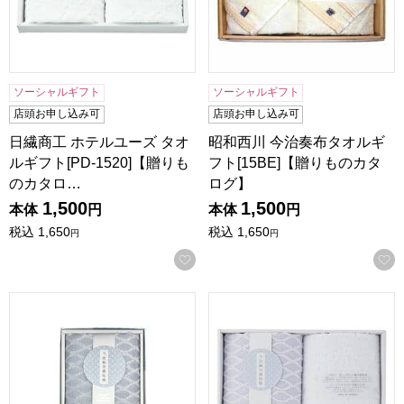
ソーシャルギフト
ソーシャルギフト
店頭お申し込み可
店頭お申し込み可
日繊商工 ホテルユーズ タオ
昭和西川 今治奏布タオルギ
ルギフト[PD-1520]【贈りも
フト[15BE]【贈りものカタ
のカタロ…
ログ】
1,500
1,500
本体
円
本体
円
税込
1,650
税込
1,650
円
円
お気に入りに登録する
昭和西川 今治輪奈織紋タオルギフト[10B]【贈りものカタロ
昭和西川 今治輪奈織紋タオルギ