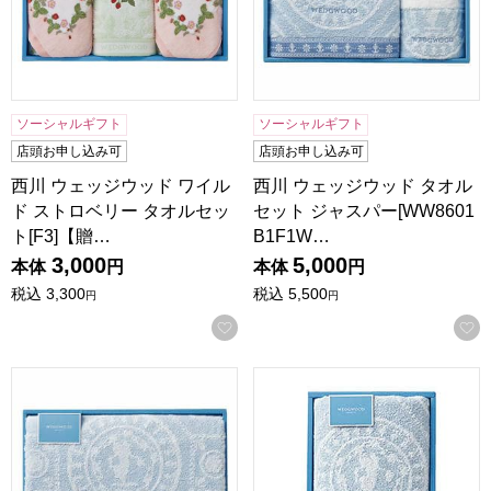
ソーシャルギフト
ソーシャルギフト
店頭お申し込み可
店頭お申し込み可
西川 ウェッジウッド ワイル
西川 ウェッジウッド タオル
ド ストロベリー タオルセッ
セット ジャスパー[WW8601
ト[F3]【贈…
B1F1W…
3,000
5,000
本体
円
本体
円
税込
3,300
税込
5,500
円
円
お気に入りに登録する
西川 ウェッジウッド タオルセット ジャスパー[WW8601B1
西川 ウェッジウッド タオルセッ