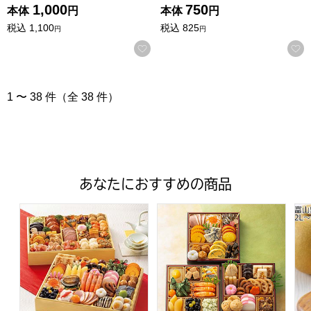
1,000
750
本体
円
本体
円
税込
1,100
税込
825
円
円
お気に入りに登録する
1 〜 38 件（全 38 件）
あなたにおすすめの商品
トップバリュ 和洋中特大二段重「饗宴」(きょうえん)【4
トップバリュ 和風三段重「慶」
富山