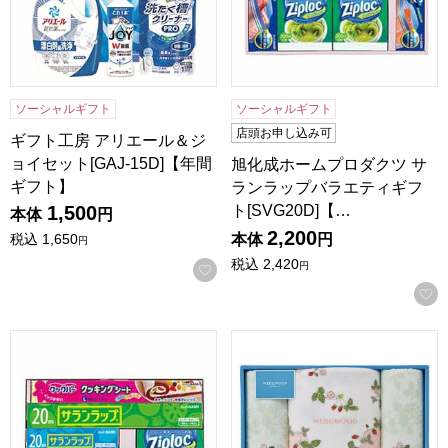
ソーシャルギフト
ソーシャルギフト
店頭お申し込み可
ギフト工房 アリエール＆ジ
ョイセット[GAJ-15D]【年間
旭化成ホームプロダクツ サ
ギフト】
ランラップバラエティギフ
ト[SVG20D]【…
1,500
本体
円
2,200
本体
円
税込
1,650
円
税込
2,420
円
お気に入りに登録する
旭化成ホームプロダクツ サランラップバラエティギフト[SVG
西川 ウェッジウッド ワイルド