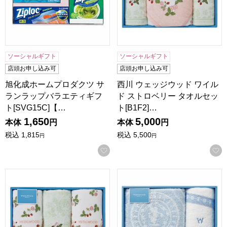
ソーシャルギフト
ソーシャルギフト
店頭お申し込み可
店頭お申し込み可
旭化成ホームプロダクツ サ
西川 ウェッジウッド ワイル
ランラップバラエティギフ
ド ストロベリー タオルセッ
ト[SVG15C]【…
ト[B1F2]…
1,650
5,000
本体
円
本体
円
税込
1,815
税込
5,500
円
円
お気に入りに登録する
西川 ウェッジウッド ワイルド ストロベリー タオルセット[F
西川 ウェッジウッド タオルセッ