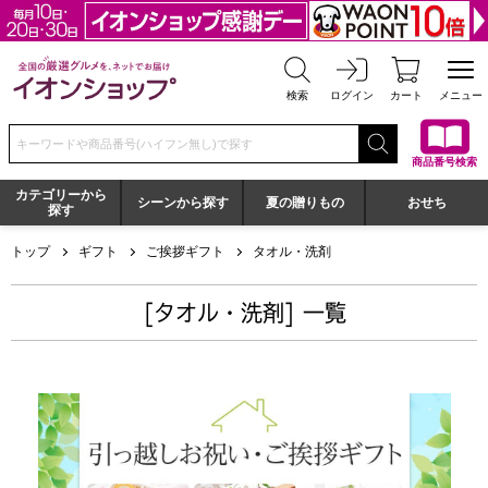
全国の厳選グルメを、ネットでお届け イオンショップ
検索
ログイン
カート
メニュー
検索キーワードまたは商品番号を入力してください
商品番号検索
カテゴリーから
シーンから探す
夏の贈りもの
おせち
探す
トップ
ギフト
ご挨拶ギフト
タオル・洗剤
[タオル・洗剤] 一覧