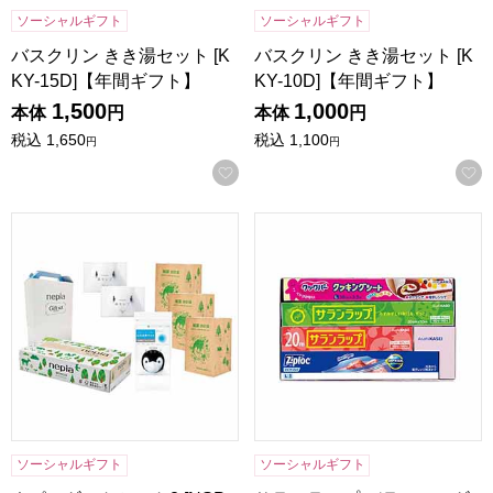
ソーシャルギフト
ソーシャルギフト
バスクリン きき湯セット [K
バスクリン きき湯セット [K
KY-15D]【年間ギフト】
KY-10D]【年間ギフト】
1,500
1,000
本体
円
本体
円
税込
1,650
税込
1,100
円
円
お気に入りに登録する
ネピアギフトセット2 [NSP-1001127]【年間ギフト】
サランラップ バラエティギフト 
ソーシャルギフト
ソーシャルギフト