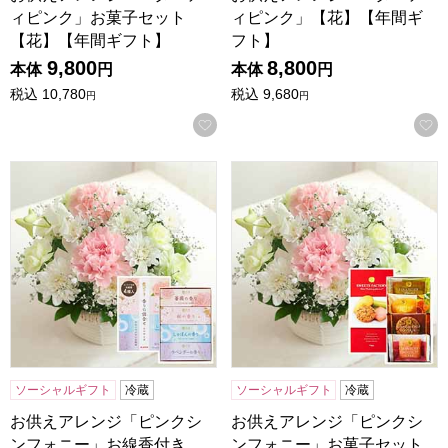
ィピンク」お菓子セット
ィピンク」【花】【年間ギ
【花】【年間ギフト】
フト】
9,800
8,800
本体
円
本体
円
税込
10,780
税込
9,680
円
円
お気に入りに登録する
お供えアレンジ「ピンクシンフォニー」お線香付き【花】【
お供えアレンジ「ピンクシン
ソーシャルギフト
冷蔵
ソーシャルギフト
冷蔵
お供えアレンジ「ピンクシ
お供えアレンジ「ピンクシ
ンフォニー」お線香付き
ンフォニー」お菓子セット