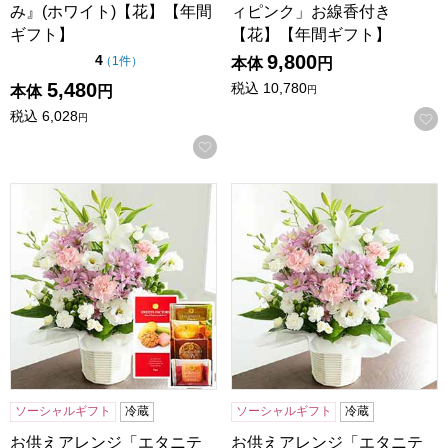
み』(ホワイト)【花】【年間
ィピンク」お線香付き
ギフト】
【花】【年間ギフト】
9,800
点（5点満点中）
4
の評価
（
1件
）
本体
円
5,480
税込
10,780
本体
円
円
税込
6,028
円
お気に入りに登録する
お供えアレンジ「エタニティピンク」お菓子セット【花】【
お供えアレンジ「エタニティ
ソーシャルギフト
冷蔵
ソーシャルギフト
冷蔵
お供えアレンジ「エタニテ
お供えアレンジ「エタニテ