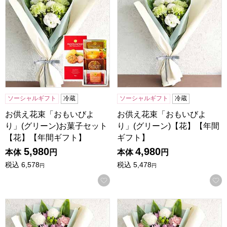
ソーシャルギフト
冷蔵
ソーシャルギフト
冷蔵
お供え花束「おもいびよ
お供え花束「おもいびよ
り」(グリーン)お菓子セット
り」(グリーン)【花】【年間
【花】【年間ギフト】
ギフト】
5,980
4,980
本体
円
本体
円
税込
6,578
税込
5,478
円
円
お気に入りに登録する
お供え花束「おもいびより」(ピンク)お線香付き【花】【年
お供え花束「おもいびより」(