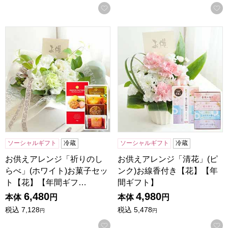
お気に入りに登録する
お供えアレンジ「祈りのしらべ」(ホワイト)お菓子セット【
お供えアレンジ「清花」(ピン
ソーシャルギフト
冷蔵
ソーシャルギフト
冷蔵
お供えアレンジ「祈りのし
お供えアレンジ「清花」(ピ
らべ」(ホワイト)お菓子セッ
ンク)お線香付き【花】【年
ト【花】【年間ギフ…
間ギフト】
6,480
4,980
本体
円
本体
円
税込
7,128
税込
5,478
円
円
お気に入りに登録する