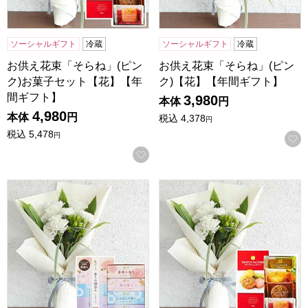
ソーシャルギフト
冷蔵
ソーシャルギフト
冷蔵
お供え花束「そらね」(ピン
お供え花束「そらね」(ピン
ク)お菓子セット【花】【年
ク)【花】【年間ギフト】
間ギフト】
3,980
本体
円
4,980
本体
円
税込
4,378
円
税込
5,478
円
お気に入りに登録する
お供え花束「そらね」(ホワイト)お線香付き【花】【年間ギ
お供え花束「そらね」(ホワイ