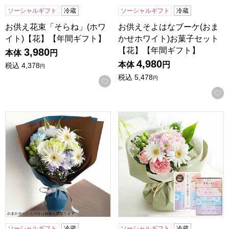
ソーシャルギフト
冷蔵
ソーシャルギフト
冷蔵
お供え花束「そらね」(ホワ
お供えそよはなブーケ(おま
イト)【花】【年間ギフト】
かせホワイト)お菓子セット
【花】【年間ギフト】
3,980
本体
円
4,980
本体
円
税込
4,378
円
税込
5,478
円
お気に入りに登録する
お供えそよはなブーケ(おまかせホワイト)【花】【年間ギフ
お供えスタンディングブーケ「
ソーシャルギフト
冷蔵
ソーシャルギフト
冷蔵