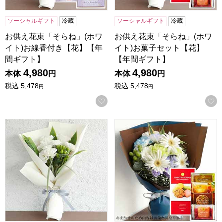
ソーシャルギフト
冷蔵
ソーシャルギフト
冷蔵
お供え花束「そらね」(ホワ
お供え花束「そらね」(ホワ
イト)お線香付き【花】【年
イト)お菓子セット【花】
間ギフト】
【年間ギフト】
4,980
4,980
本体
円
本体
円
税込
5,478
税込
5,478
円
円
お気に入りに登録する
お供え花束「そらね」(ホワイト)【花】【年間ギフト】
お供えそよはなブーケ(おまか