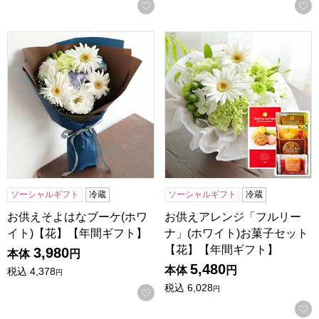
お気に入りに登録する
お供えそよはなブーケ(ホワイト)【花】【年間ギフト】
お供えアレンジ「フルリーナ」
ソーシャルギフト
冷蔵
ソーシャルギフト
冷蔵
お供えそよはなブーケ(ホワ
お供えアレンジ「フルリー
イト)【花】【年間ギフト】
ナ」(ホワイト)お菓子セット
【花】【年間ギフト】
3,980
本体
円
5,480
本体
円
税込
4,378
円
税込
6,028
円
お気に入りに登録する