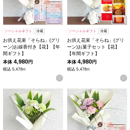
ソーシャルギフト
冷蔵
ソーシャルギフト
冷蔵
お供え花束「そらね」(グリ
お供え花束「そらね」(グリ
ーン)お線香付き【花】【年
ーン)お菓子セット【花】
間ギフト】
【年間ギフト】
4,980
4,980
本体
円
本体
円
税込
5,478
税込
5,478
円
円
お気に入りに登録する
お供え花束「そらね」(グリーン)【花】【年間ギフト】
お供え花束「そらね」(ピンク