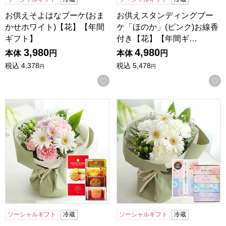
お供えそよはなブーケ(おま
お供えスタンディングブー
かせホワイト)【花】【年間
ケ「ほのか」(ピンク)お線香
ギフト】
付き【花】【年間ギ…
3,980
4,980
本体
円
本体
円
税込
4,378
税込
5,478
円
円
お気に入りに登録する
お供えスタンディングブーケ「ほのか」(ピンク)お菓子セッ
お供えスタンディングブーケ「
ソーシャルギフト
冷蔵
ソーシャルギフト
冷蔵