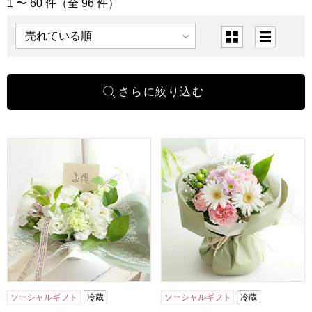
1 〜 60 件（全 96 件）
「お悔み」の商品一覧
表示順
表示切替
お供えアレンジ「祈りのしらべ」(ホワイト)【花】【年間ギ
お供えスタンディングブーケ「
ソーシャルギフト
冷蔵
ソーシャルギフト
冷蔵