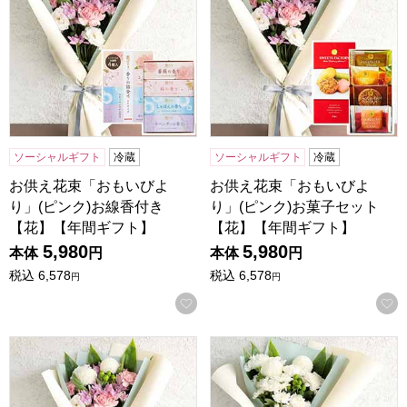
ソーシャルギフト
冷蔵
ソーシャルギフト
冷蔵
お供え花束「おもいびよ
お供え花束「おもいびよ
り」(ピンク)お線香付き
り」(ピンク)お菓子セット
【花】【年間ギフト】
【花】【年間ギフト】
5,980
5,980
本体
円
本体
円
税込
6,578
税込
6,578
円
円
お気に入りに登録する
お供え花束「おもいびより」(ピンク)【花】【年間ギフト】
お供え花束「おもいびより」(