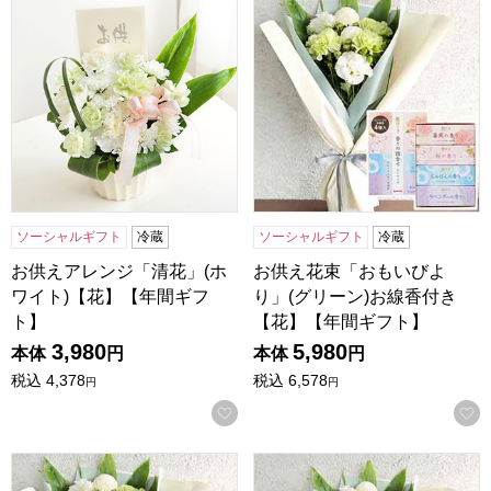
ソーシャルギフト
冷蔵
ソーシャルギフト
冷蔵
お供えアレンジ「清花」(ホ
お供え花束「おもいびよ
ワイト)【花】【年間ギフ
り」(グリーン)お線香付き
ト】
【花】【年間ギフト】
3,980
5,980
本体
円
本体
円
税込
4,378
税込
6,578
円
円
お気に入りに登録する
お供え花束「おもいびより」(グリーン)お菓子セット【花】
お供え花束「おもいびより」(