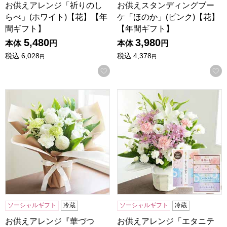
お供えアレンジ「祈りのし
お供えスタンディングブー
らべ」(ホワイト)【花】【年
ケ「ほのか」(ピンク)【花】
間ギフト】
【年間ギフト】
5,480
3,980
本体
円
本体
円
税込
6,028
税込
4,378
円
円
お気に入りに登録する
お供えアレンジ『華づつみ』(ホワイト)【花】【年間ギフト
お供えアレンジ「エタニティ
ソーシャルギフト
冷蔵
ソーシャルギフト
冷蔵
お供えアレンジ『華づつ
お供えアレンジ「エタニテ