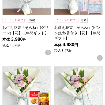
ソーシャルギフト
冷蔵
ソーシャルギフト
冷蔵
お供え花束「そらね」(グリ
お供え花束「そらね」(ピン
ーン)【花】【年間ギフト】
ク)お線香付き【花】【年間
ギフト】
3,980
本体
円
4,980
本体
円
税込
4,378
円
税込
5,478
円
お気に入りに登録する
お供え花束「そらね」(ピンク)お菓子セット【花】【年間ギ
お供え花束「そらね」(ピンク