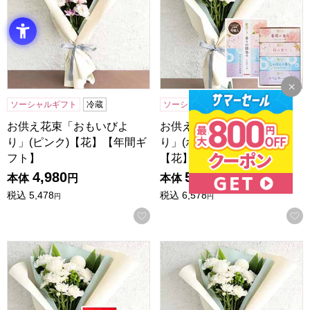
ソーシャルギフト
冷蔵
ソーシャルギフト
冷蔵
お供え花束「おもいびよ
お供え花束「おもいびよ
り」(ピンク)【花】【年間ギ
り」(ホワイト)お線香付き
フト】
【花】【年間ギフト】
4,980
5,980
本体
円
本体
円
税込
5,478
税込
6,578
円
円
お気に入りに登録する
お供え花束「おもいびより」(ホワイト)お菓子セット【花】
お供え花束「おもいびより」(