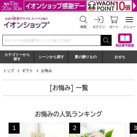
全国の厳選グルメを、ネットでお届け イオンショップ
検索
ログイン
カート
メニュー
検索キーワードまたは商品番号を入力してください
商品番号検索
カテゴリーから
シーンから探す
夏の贈りもの
おせち
探す
トップ
ギフト
お悔み
[お悔み] 一覧
お悔みの人気ランキング
お供えアレンジ「祈りのしらべ」(ホワイト)【花】【年間
お供えスタンディングブーケ「
お
1
2
3
位
位
位