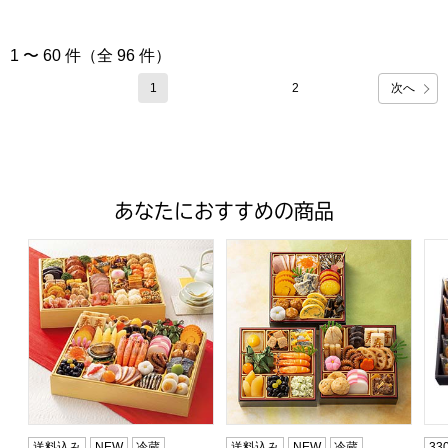
1 〜 60 件（全 96 件）
次へ
1
2
あなたにおすすめの商品
トップバリュ 和洋中特大二段重「饗宴」(きょうえん)【4
トップバリュ 和風三段重「慶」
フ
送料込み
NEW
冷蔵
送料込み
NEW
冷蔵
3