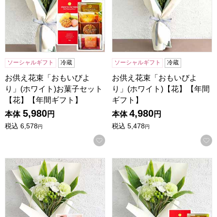
ソーシャルギフト
冷蔵
ソーシャルギフト
冷蔵
お供え花束「おもいびよ
お供え花束「おもいびよ
り」(ホワイト)お菓子セット
り」(ホワイト)【花】【年間
【花】【年間ギフト】
ギフト】
5,980
4,980
本体
円
本体
円
税込
6,578
税込
5,478
円
円
お気に入りに登録する
お供え花束「そらね」(グリーン)お線香付き【花】【年間ギ
お供え花束「そらね」(グリー