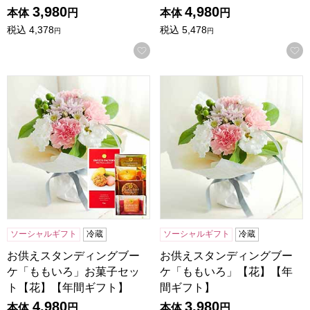
3,980
4,980
本体
円
本体
円
税込
4,378
税込
5,478
円
円
お気に入りに登録する
お供えスタンディングブーケ「ももいろ」お菓子セット【花
お供えスタンディングブーケ
ソーシャルギフト
冷蔵
ソーシャルギフト
冷蔵
お供えスタンディングブー
お供えスタンディングブー
ケ「ももいろ」お菓子セッ
ケ「ももいろ」【花】【年
ト【花】【年間ギフト】
間ギフト】
4,980
3,980
本体
円
本体
円