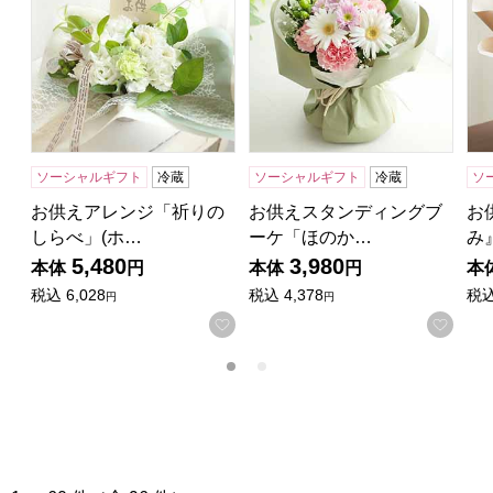
ソーシャルギフト
冷蔵
ソーシャルギフト
冷蔵
ソ
お供えアレンジ「祈りの
お供えスタンディングブ
お
しらべ」(ホ…
ーケ「ほのか…
み
5,480
3,980
本体
円
本体
円
本
税込
6,028
税込
4,378
税
円
円
お気に入りに登録する
お気