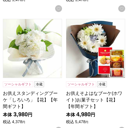
円
円
お気に入りに登録する
お供えスタンディングブーケ「しろいろ」【花】【年間ギフ
お供えそよはなブーケ(ホワイ
ソーシャルギフト
冷蔵
ソーシャルギフト
冷蔵
お供えスタンディングブー
お供えそよはなブーケ(ホワ
ケ「しろいろ」【花】【年
イト)お菓子セット【花】
間ギフト】
【年間ギフト】
3,980
4,980
本体
円
本体
円
税込
4,378
税込
5,478
円
円