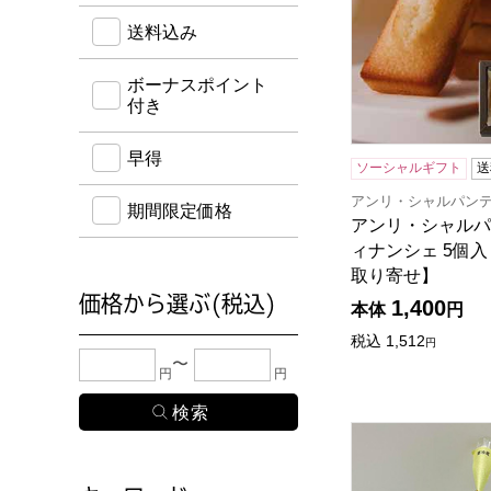
送料込み
ボーナスポイント
付き
早得
ソーシャルギフト
送
アンリ・シャルパン
期間限定価格
アンリ・シャルパ
ィナンシェ 5個
取り寄せ】
価格から選ぶ(税込)
1,400
本体
円
税込
1,512
円
下限金額・上限金額のどちらか１つまたは両方に、
円
円
京都 三昇堂小倉 