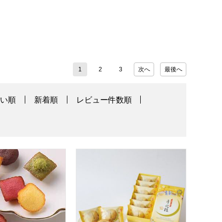
1
2
3
次へ
最後へ
高い順
新着順
レビュー件数順
お取り寄せ】
入【おいしいお取り寄せ】
ャルパンティエ プティ・ガトー・アソルティ 8個入【おいしい
大阪 青木松風庵 月化粧 6個入【大阪土