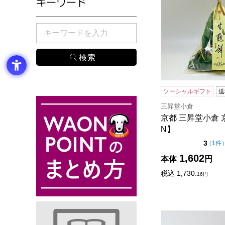
キーワード
検索したい商品のキーワードを入力してください。
ソーシャルギフト
送
三昇堂小倉
京都 三昇堂小倉 
N】
点（
3
（
1件
1,602
本体
円
税込
1,730.
16
円
大阪 青木松風庵 