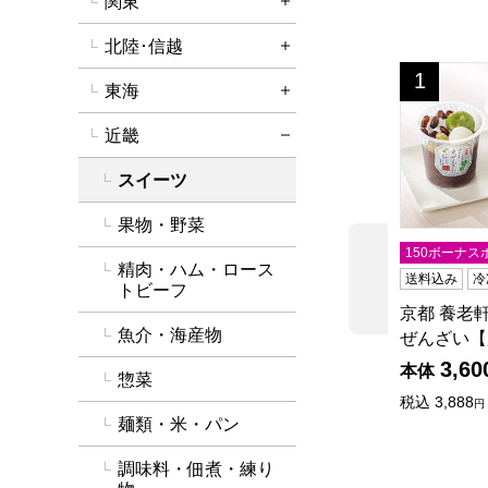
関東
詳細を開く
北陸･信越
詳細を開く
京都 養老
1
位
東海
詳細を開く
近畿
詳細を閉じる
スイーツ
果物・野菜
150ボーナス
精肉・ハム・ロース
前の商品
送料込み
冷
トビーフ
京都 養老
魚介・海産物
ぜんざい【
3,60
本体
惣菜
税込
3,888
円
麺類・米・パン
調味料・佃煮・練り