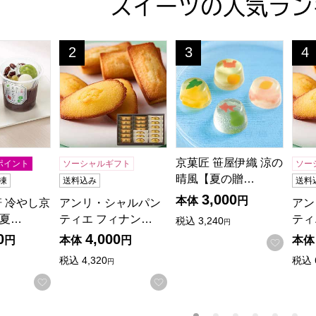
スイーツの人気ラン
軒 冷やし京ぜんざい【夏の贈りもの・お中元】[YF-CK]
アンリ・シャルパンティエ フィナンシェ・マドレー
京菓匠 笹屋伊織 涼の晴風【
アン
2
3
4
位
位
位
京菓匠 笹屋伊織 涼の
ポイント
ソーシャルギフト
ソー
晴風【夏の贈…
凍
送料込み
送料
3,000
本体
円
軒 冷やし京
アンリ・シャルパン
アン
夏…
ティエ フィナン…
ティ
税込
3,240
円
0
4,000
円
本体
円
本体
お気に
税込
4,320
税込
円
お気に入りに登録する
お気に入りに登録する