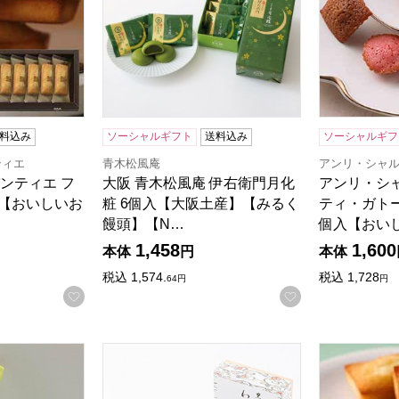
料込み
ソーシャルギフト
送料込み
ソーシャルギフ
ティエ
青木松風庵
アンリ・シャ
ンティエ フ
大阪 青木松風庵 伊右衛門月化
アンリ・シ
入【おいしいお
粧 6個入【大阪土産】【みるく
ティ・ガトー
饅頭】【N…
個入【おい
1,458
1,600
本体
円
本体
税込
1,574.
税込
1,728
64
円
円
検索したい金額を入力してください。
お気に入りに登録する
お気に入りに登
京生麸餅【NN】
京都 三昇堂小倉 黒みつわらび餅【NN】
アンリ・シ