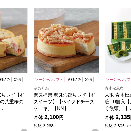
桜ちぃず【和スイーツ】【奈良の八重桜の酒粕使用】【スフレチ
奈良祥樂 奈良の都ちぃず【和スイーツ】【ベ
大阪 青木松
料込み
冷凍
ソーシャルギフト
送料込み
冷凍
ソーシャルギフ
奈良祥樂
青木松風庵
桜ちぃず【和
奈良祥樂 奈良の都ちぃず【和
大阪 青木松
の八重桜の
スイーツ】【ベイクドチーズ
粧 10個入
…
ケーキ】【NN】
く饅頭】【
2,100
2,135
本体
円
本体
税込
2,268
税込
2,305.
円
80