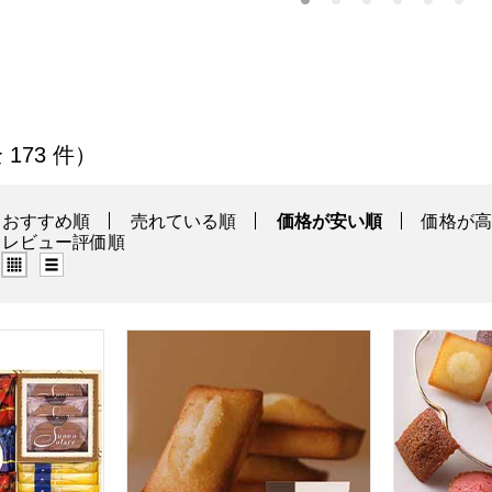
品一覧
 173 件）
おすすめ順
売れている順
価格が安い順
価格が
レビュー評価順
グリッド表示（タイル表示）
リスト表示
ント クリームサンド＆クッキー【サマーセール】【おいしい
アンリ・シャルパンティエ フィナンシェ 3個
アンリ・シ