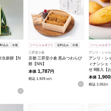
料込み
冷蔵
ソーシャルギフト
送料込み
冷蔵
ソーシャルギフ
三昇堂小倉
アンリ・シャ
京生麸餅【N
京都 三昇堂小倉 黒みつわらび
アンリ・シ
餅【NN】
ィナンシェ
せ 8個入【
1,787
5点満点中）
の評価
）
本体
円
1,900
本体
税込
1,929.
96
円
お気に入りに登
税込
2,052
円
お気に入りに登録する
月化粧 10個入【大阪土産】【みるく饅頭】【NN】
奈良祥樂 祥樂米粉ロール 大和茶【和スイー
奈良祥樂 