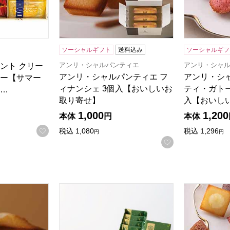
ソーシャルギフト
送料込み
ソーシャルギフ
る商品から絞りこむことができます。
アンリ・シャルパンティエ
アンリ・シャ
ント クリー
アンリ・シャルパンティエ フ
アンリ・シ
ー【サマー
ィナンシェ 3個入【おいしいお
ティ・ガトー
…
取り寄せ】
入【おいし
1,000
1,200
本体
円
本体
お気に入りに登録する
税込
1,080
税込
1,296
円
円
お気に入りに登
ンティエ フィナンシェ 5個入【おいしいお取り寄せ】
大阪 青木松風庵 伊右衛門月化粧 6個入【大
アンリ・シャ
商品から絞り込むことができます。