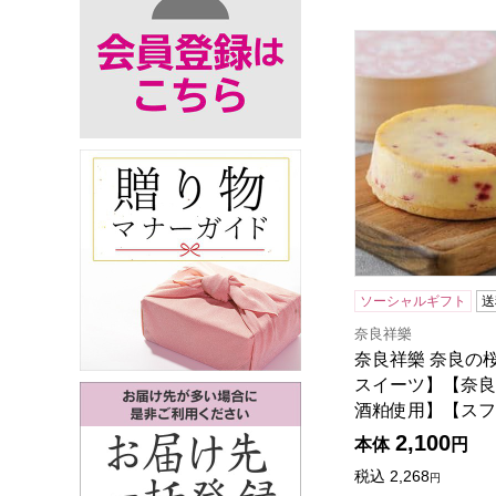
奈良祥樂 奈良の
ソーシャルギフト
送
奈良祥樂
奈良祥樂 奈良の
スイーツ】【奈良
酒粕使用】【スフ
2,100
本体
円
税込
2,268
円