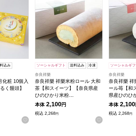
料込み
ソーシャルギフト
送料込み
冷凍
ソーシャルギフ
奈良祥樂
奈良祥樂
月化粧 10個入
奈良祥樂 祥樂米粉ロール 大和
奈良祥樂 祥
るく饅頭】
茶【和スイーツ】【奈良県産
ール苺【和
ひのひかり米粉…
県産ひのひ
2,100
2,100
本体
円
本体
税込
2,268
税込
2,268
円
円
お気に入りに登録する
お気に入りに登