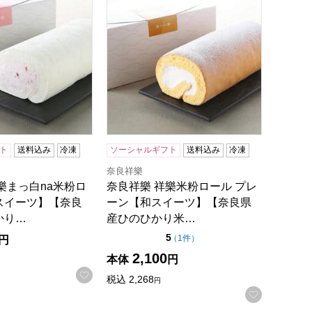
ト
送料込み
冷凍
ソーシャルギフト
送料込み
冷凍
奈良祥樂
樂まっ白na米粉ロ
奈良祥樂 祥樂米粉ロール プレ
スイーツ】【奈良
ーン【和スイーツ】【奈良県
かり…
産ひのひかり米…
点（5点満点中）
5
の評価
（
1件
）
円
2,100
本体
円
録する
お気に入りに登録する
税込
2,268
円
お気に入