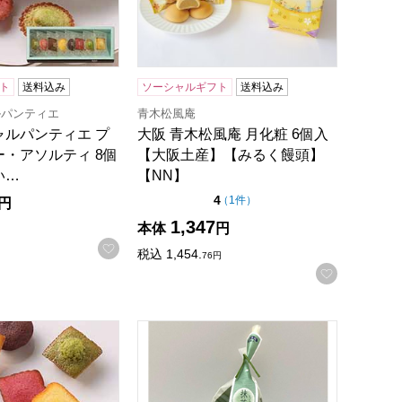
ト
送料込み
ソーシャルギフト
送料込み
ルパンティエ
青木松風庵
ャルパンティエ プ
大阪 青木松風庵 月化粧 6個入
・アソルティ 8個
【大阪土産】【みるく饅頭】
い…
【NN】
点（5点満点中）
4
の評価
（
1件
）
円
1,347
本体
円
録する
お気に入りに登録する
税込
1,454.
76
円
お気に入
阪土産】【みるく饅頭】【NN】
ルパンティエ プティ・ガトー・アソルティ 12個入【おいし
京都 三昇堂小倉 抹茶生麸餅【NN】