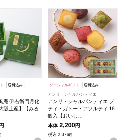
ーズケーキ】【NN】
イクドチーズケーキ】【NN】
風庵 伊右衛門月化粧 10個入【大阪土産】【みるく饅頭】【NN
アンリ・シャルパンティエ プティ・ガト
ト
送料込み
ソーシャルギフト
送料込み
アンリ・シャルパンティエ
風庵 伊右衛門月化
アンリ・シャルパンティエ プ
【大阪土産】【みる
ティ・ガトー・アソルティ 18
…
個入【おいし…
2,200
円
本体
円
税込
2,376
円
円