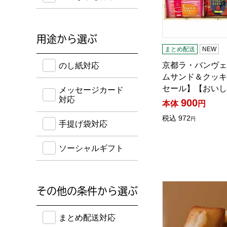
用途から選ぶ
まとめ配送
NEW
のし紙・メッセージカード・手提げ袋に対応してい
京都ラ・バンヴェ
のし紙対応
ムサンド＆クッキ
セール】【おいし
メッセージカード
対応
900
本体
円
税込
972
円
手提げ袋対応
ソーシャルギフト
アンリ・シャルパ
その他の条件から選ぶ
送料込み・ボーナスポイント付き・早得・期間限定
まとめ配送対応