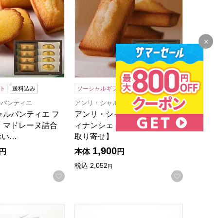
ト
送料込み
ソーシャルギフト
送料込み
ルパンティエ
アンリ・シャルパンティエ
ャルパンティエ フ
アンリ・シャルパンティエ フ
・マドレーヌ詰合
ィナンシェ 8個入【おいしいお
おい…
取り寄せ】
1,900
円
本体
円
録する
税込
2,052
円
お気に入りに登録する
お気に入
ツ】【奈良県産ひのひかり米粉使用】【NN】
祥樂まっ白na米粉ロール苺【和スイーツ】【奈良県産ひのひかり
奈良祥樂 祥樂米粉ロール プレーン【和