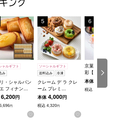
キング
ヌ詰合せ 19個入【おいしいお取り寄せ】
夏の贈りもの・お中元】[SN-30RH]
リ・シャルパンティエ フィナンシェ・マドレーヌ詰合せ 33
クレーム デ ラ クレーム プレミアムパリブ
京菓匠 笹屋伊織 夏の
5
6
位
位
京菓匠 笹屋伊織 夏の
シャルギフト
ソーシャルギフト
彩【夏の贈り…
次の商品
込み
送料込み
冷凍
4,000
本体
円
リ・シャルパン
クレーム デ ラ クレ
エ フィナン…
ーム プレミ…
税込
4,320
円
6,200
4,000
円
本体
円
入りに登録する
6,696
税込
4,320
円
円
お気に入りに登録する
お気に入りに登録する