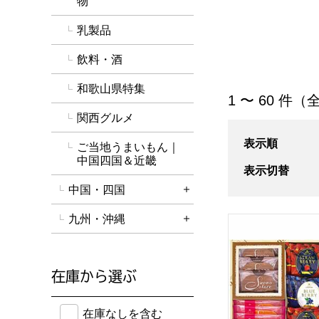
物
乳製品
飲料・酒
和歌山県特集
「スイーツ」の商
1 〜 60 件（全
関西グルメ
表示順
ご当地うまいもん｜
中国四国＆近畿
表示切替
中国・四国
詳細を開く
九州・沖縄
京都ラ・バンヴェ
詳細を開く
在庫から選ぶ
在庫のない商品を含めて検索することができます。
在庫なしを含む