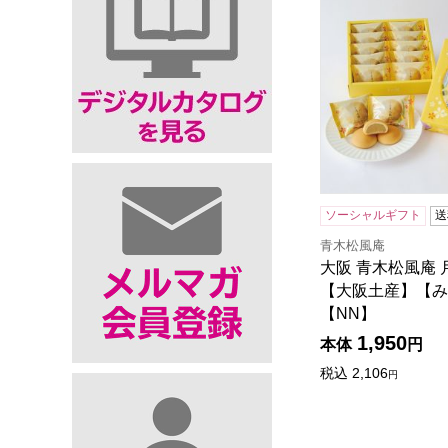
ソーシャルギフト
送
青木松風庵
大阪 青木松風庵 
【大阪土産】【み
【NN】
1,950
本体
円
税込
2,106
円