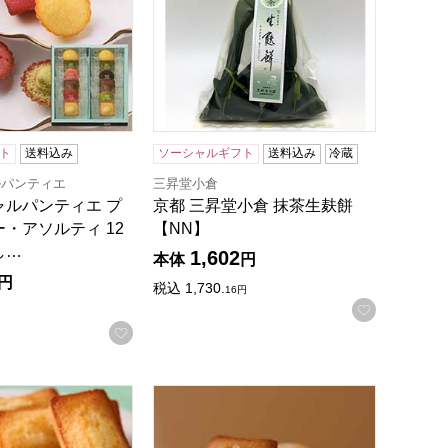
ト
送料込み
ソーシャルギフト
送料込み
冷蔵
ルパンティエ
三昇堂小倉
ャルパンティエ プ
京都 三昇堂小倉 抹茶生麸餅
・アソルティ 12
【NN】
し…
1,602
本体
円
円
税込
1,730.
16
円
お気に入
録する
お気に入りに登録する
ャルパンティエ フィナンシェ・マドレーヌ詰合せ 8個入【おい
アンリ・シャルパンティエ フィナンシェ