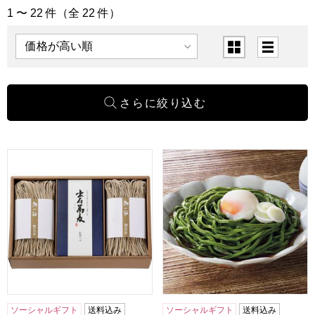
1 〜 22 件（全 22 件）
「麺類・米・パン」の商品一覧
表示順
表示切替
兵庫 田中屋 出石そば16人前つゆ付き めん160g×8、つゆ100m
井上商店 わかめ麺ギフトセッ
ソーシャルギフト
送料込み
ソーシャルギフト
送料込み