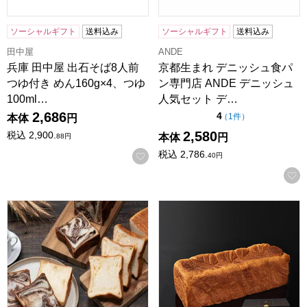
ソーシャルギフト
送料込み
ソーシャルギフト
送料込み
田中屋
ANDE
兵庫 田中屋 出石そば8人前
京都生まれ デニッシュ食パ
つゆ付き めん160g×4、つゆ
ン専門店 ANDE デニッシュ
100ml…
人気セット デ…
2,686
点（5点満点中）
4
の評価
（
1件
）
本体
円
2,580
税込
2,900.
本体
円
88
円
税込
2,786.
お気に入りに登録する
40
円
京都生まれ デニッシュ食パン専門店 ANDE プレーン・シ
京都 フラーズ ボローニャ 3斤