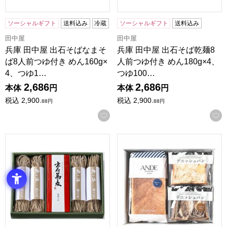
ソーシャルギフト
送料込み
冷蔵
ソーシャルギフト
送料込み
田中屋
田中屋
兵庫 田中屋 出石そばなまそ
兵庫 田中屋 出石そば乾麺8
ば8人前つゆ付き めん160g×
人前つゆ付き めん180g×4、
4、つゆ1…
つゆ100…
2,686
2,686
本体
円
本体
円
税込
2,900.
税込
2,900.
88
円
88
円
お気に入りに登録する
兵庫 田中屋 出石そば8人前つゆ付き めん160g×4、つゆ100ml
京都生まれ デニッシュ食パン