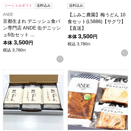
ソーシャルギフト
送料込み
送料込み
ANDE
【ふみこ農園】梅うどん 10
京都生まれ デニッシュ食パ
食セット(L5886)【サクワ】
ン専門店 ANDE 缶デニッシ
【直送】
ュ6缶セット …
3,500
本体
円
3,500
本体
円
税込
3,780
円
税込
3,780
円
お気に入りに登録する
兵庫 田中屋 出石そば挽きぐるみ2食×3 (めん120g×2、つゆ80m
京都生まれ デニッシュ食パン