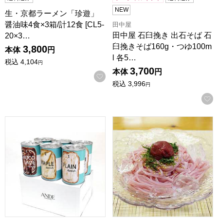
NEW
生・京都ラーメン「珍遊」
醤油味4食×3箱/計12食 [CL5-
田中屋
田中屋 石臼挽き 出石そば 石
20×3…
臼挽きそば160g・つゆ100m
3,800
本体
円
l 各5…
税込
4,104
円
3,700
本体
円
お気に入りに登録する
税込
3,996
円
京都生まれ デニッシュ食パン専門店 ANDE 缶デニッシュ
【ふみこ農園】梅うどん 10食セ