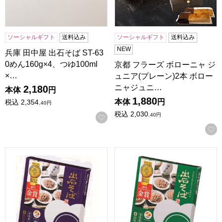
ソーシャルギフト
送料込み
ソーシャルギフト
送料込み
NEW
兵庫 田中屋 出石そば ST-63
0めん160g×4、つゆ100ml
京都 フラーズ ボローニャ ジ
×…
ュニア(プレーン)2本 ボロー
ニャジュニ…
2,180
本体
円
1,880
本体
円
税込
2,354.
40
円
税込
2,030.
40
円
お気に入りに登録する
兵庫 田中屋 出石そば6人前つゆ付き めん160g×3、つゆ100ml
兵庫 田中屋 出石そば4人前つゆ付