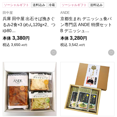
ソーシャルギフト
送料込み
冷蔵
ソーシャルギフト
送料込み
田中屋
ANDE
兵庫 田中屋 出石そば挽きぐ
京都生まれ デニッシュ食パ
るみ2食×3 (めん120g×2、つ
ン専門店 ANDE 特撰セット
ゆ80…
B デニッシュ…
3,380
3,280
本体
円
本体
円
税込
3,650.
税込
3,542.
40
円
40
円
お気に入りに登録する
京都生まれ デニッシュ食パン専門店 ANDE 特撰セットA
奈良 花の大和路 上抹茶そば 大