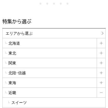
特集から選ぶ
エリアから選ぶ
北海道
詳
東北
詳
関東
詳
北陸･信越
詳
東海
詳
近畿
詳
スイーツ