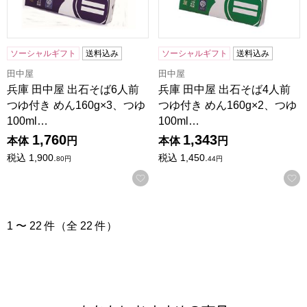
ソーシャルギフト
送料込み
ソーシャルギフト
送料込み
田中屋
田中屋
兵庫 田中屋 出石そば6人前
兵庫 田中屋 出石そば4人前
つゆ付き めん160g×3、つゆ
つゆ付き めん160g×2、つゆ
100ml…
100ml…
1,760
1,343
本体
円
本体
円
税込
1,900.
税込
1,450.
80
円
44
円
お気に入りに登録する
1 〜 22 件（全 22 件）