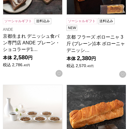
ソーシャルギフト
送料込み
ソーシャルギフト
送料込み
NEW
ANDE
京都生まれ デニッシュ食パ
京都 フラーズ ボローニャ 3
ン専門店 ANDE プレーン・
斤 (プレーン)1本 ボローニャ
ショコラーデ1…
デニッシ…
2,580
2,380
本体
円
本体
円
税込
2,786.
税込
2,570.
40
円
40
円
お気に入りに登録する
兵庫 田中屋 出石そば ST-630めん160g×4、つゆ100ml×4【N
京都 フラーズ ボローニャ ジュ