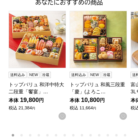
あなたにおすすめの商品
トップバリュ 和洋中特大二段重「饗宴」(きょうえん)【4
トップバリュ 和風三段重「慶」
富山
送料込み
NEW
冷蔵
送料込み
NEW
冷蔵
送
トップバリュ 和洋中特大
トップバリュ 和風三段重
富
二段重「饗宴」…
「慶」(よろこ…
3
19,800
10,800
本体
円
本体
円
本
税込
21,384
税込
11,664
税
円
円
お気に入りに登録する
お気