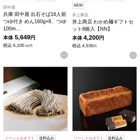
NEW
田中屋
兵庫 田中屋 出石そば16人前
井上商店
つゆ付き めん160g×8、つゆ
井上商店 わかめ麺ギフトセ
100m…
ット8個入【NN】
5,649
4,200
本体
円
本体
円
税込
6,100.
税込
4,536
92
円
円
お気に入りに登録する
兵庫 田中屋 出石そば ST-632めん160g×8、つゆ100ml×8【N
京都 フラーズ ボローニャ 3斤
ソーシャルギフト
送料込み
ソーシャルギフト
送料込み