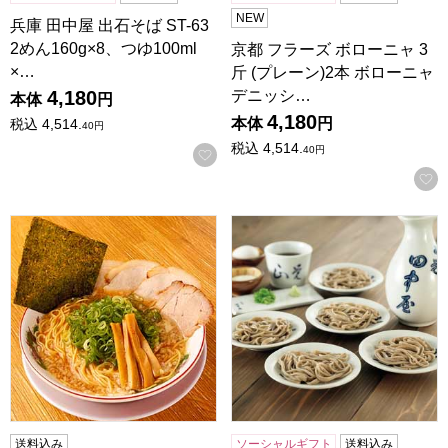
NEW
兵庫 田中屋 出石そば ST-63
2めん160g×8、つゆ100ml
京都 フラーズ ボローニャ 3
×…
斤 (プレーン)2本 ボローニャ
デニッシ…
4,180
本体
円
4,180
本体
円
税込
4,514.
40
円
税込
4,514.
40
円
お気に入りに登録する
生・京都ラーメン「珍遊」醤油味4食×3箱/計12食 [CL5-20×3]
田中屋 石臼挽き 出石そば 石臼挽
送料込み
ソーシャルギフト
送料込み