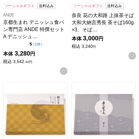
ソーシャルギフト
送料込み
ソーシャルギフト
送料込み
ANDE
奈良 花の大和路 上抹茶そば
京都生まれ デニッシュ食パ
大和大納言秀長 茶そば160g
ン専門店 ANDE 特撰セット
×3、そば…
A デニッシュ…
3,000
本体
円
点（5点満点中）
5
の評価
（
1件
）
税込
3,240
円
3,280
本体
円
税込
3,542.
40
円
お気に入りに登録する
兵庫 田中屋 出石そばなまそば8人前つゆ付き めん160g×4、つゆ
兵庫 田中屋 出石そば乾麺8人前つ