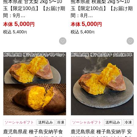
熊本県産 甘太梨 2kg 5〜10
熊本県産 秋麗梨 2kg 5〜10
玉【限定100点】【お届け期
玉【限定100点】【お届け期
間：9月…
間：8月…
5,000
5,000
本体
円
本体
円
税込
5,400
税込
5,400
円
円
お気に入りに登録する
鹿児島県産 種子島安納芋食べ比べセット 安納紅×5本(1本150g
鹿児島県産 種子島安納芋 安納紅
ソーシャルギフト
送料込み
冷凍
ソーシャルギフト
送料込み
冷凍
鹿児島県産 種子島安納芋食
鹿児島県産 種子島安納芋 安