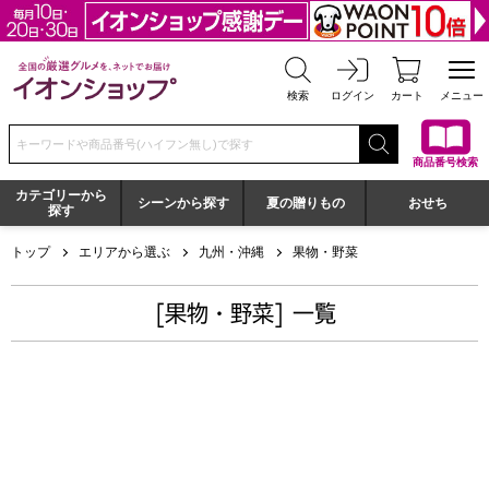
全国の厳選グルメを、ネットでお届け イオンショップ
検索
ログイン
カート
メニュー
検索キーワードまたは商品番号を入力してください
商品番号検索
カテゴリーから
シーンから探す
夏の贈りもの
おせち
探す
トップ
エリアから選ぶ
九州・沖縄
果物・野菜
[果物・野菜] 一覧