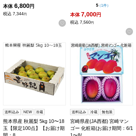
6,800
点（5点満点中）
5
の評価
（
1件
）
本体
円
7,000
税込
7,344
本体
円
円
税込
7,560
お気に入りに登録する
円
熊本県産 秋麗梨 5kg 10〜18玉【限定100点】【お届け期間
宮崎県産(JA西都) 宮崎マンゴ
送料込み
NEW
冷蔵
送料込み
冷蔵
無包装
熊本県産 秋麗梨 5kg 10〜18
宮崎県産(JA西都) 宮崎マン
玉【限定100点】【お届け期
ゴー 化粧箱(お届け期間：6/1
間：8…
1〜8/…