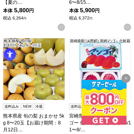
【夏の…
6〜8/15…
5,800
5,900
本体
円
本体
円
税込
6,264
税込
6,372
円
円
お気に入りに登録する
熊本県産 旬の梨 おまかせ 5kg 8〜20玉【お届け期間：8月
宮崎県産(JA西都) 宮崎マンゴ
送料込み
NEW
冷蔵
送料込み
冷蔵
無包装
熊本県産 旬の梨 おまかせ 5k
宮崎県産(JA西都) 宮崎マン
g 8〜20玉【お届け期間：8
ゴー 化粧箱(お届け期間：6/1
月12日…
1〜8/…