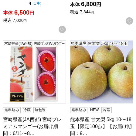
6,800
点（5点満点中）
4
の評価
（
1件
）
本体
円
6,500
税込
7,344
本体
円
円
税込
7,020
円
お気に入りに登録する
宮崎県産(JA西都) 宮崎プレミアムマンゴー(お届け期間：6/1
熊本県産 甘太梨 5kg 10〜
送料込み
冷蔵
無包装
送料込み
NEW
冷蔵
宮崎県産(JA西都) 宮崎プレ
熊本県産 甘太梨 5kg 10〜18
ミアムマンゴー(お届け期
玉【限定100点】【お届け期
間：6/11〜8…
間：9…