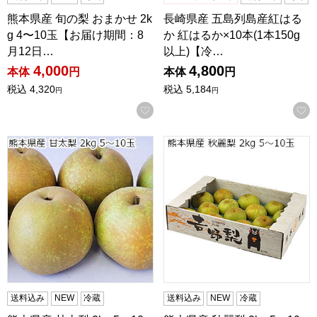
熊本県産 旬の梨 おまかせ 2k
長崎県産 五島列島産紅はる
g 4〜10玉【お届け期間：8
か 紅はるか×10本(1本150g
月12日…
以上)【冷…
4,000
4,800
本体
円
本体
円
税込
4,320
税込
5,184
円
円
お気に入りに登録する
熊本県産 甘太梨 2kg 5〜10玉【限定100点】【お届け期間
熊本県産 秋麗梨 2kg 5〜1
送料込み
NEW
冷蔵
送料込み
NEW
冷蔵