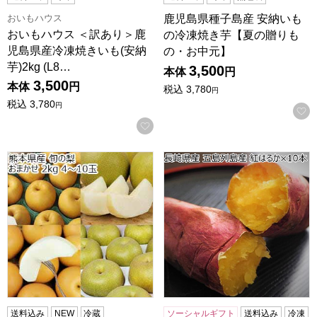
おいもハウス
鹿児島県種子島産 安納いも
おいもハウス ＜訳あり＞鹿
の冷凍焼き芋【夏の贈りも
児島県産冷凍焼きいも(安納
の・お中元】
芋)2kg (L8…
3,500
本体
円
3,500
本体
円
税込
3,780
円
税込
3,780
円
お気に入りに登録する
熊本県産 旬の梨 おまかせ 2kg 4〜10玉【お届け期間：8月
長崎県産 五島列島産紅はるか 紅
送料込み
NEW
冷蔵
ソーシャルギフト
送料込み
冷凍