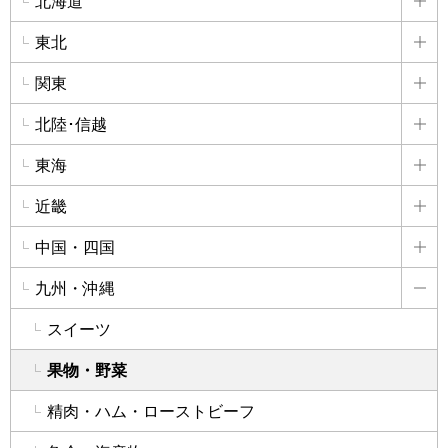
北海道
詳
東北
詳
関東
詳
北陸･信越
詳
東海
詳
近畿
詳
中国・四国
詳
九州・沖縄
詳
スイーツ
果物・野菜
精肉・ハム・ローストビーフ