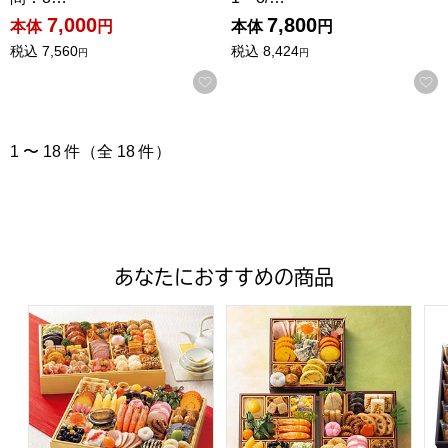
7,000
7,800
本体
円
本体
円
税込
7,560
税込
8,424
円
円
お気に入りに登録する
1 〜 18 件（全 18 件）
あなたにおすすめの商品
トップバリュ 和洋中特大二段重「饗宴」(きょうえん)【4
トップバリュ 和風三段重「慶」
フ