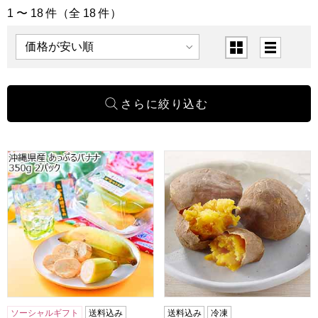
1 〜 18 件（全 18 件）
「果物・野菜」の商品一覧
表示順
表示切替
沖縄県産 あっぷるバナナ 350g 2パック 【おいしいお取り寄
おいもハウス ＜訳あり＞鹿児島県
ソーシャルギフト
送料込み
送料込み
冷凍