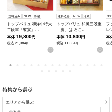
送料込み
NEW
冷蔵
送料込み
NEW
冷蔵
3
トップバリュ 和洋中特大
トップバリュ 和風三段重
フ
二段重「饗宴」…
「慶」(よろこ…
レ
19,800
10,800
本体
円
本体
円
本
税込
21,384
税込
11,664
税
円
円
お気に入りに登録する
お気
特集から選ぶ
エリアから選ぶ