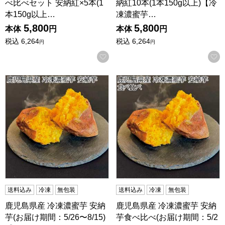
べ比べセット 安納紅×5本(1
納紅10本(1本150g以上)【冷
本150g以上…
凍濃蜜芋…
5,800
5,800
本体
円
本体
円
税込
6,264
税込
6,264
円
円
お気に入りに登録する
鹿児島県産 冷凍濃蜜芋 安納芋(お届け期間：5/26〜8/15)
鹿児島県産 冷凍濃蜜芋 安納芋
送料込み
冷凍
無包装
送料込み
冷凍
無包装
鹿児島県産 冷凍濃蜜芋 安納
鹿児島県産 冷凍濃蜜芋 安納
芋(お届け期間：5/26〜8/15)
芋食べ比べ(お届け期間：5/2