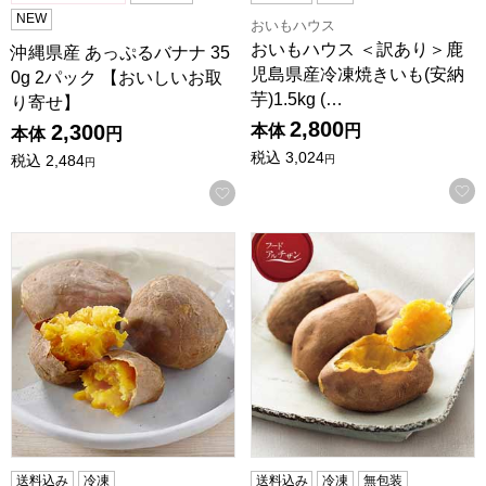
NEW
おいもハウス
おいもハウス ＜訳あり＞鹿
沖縄県産 あっぷるバナナ 35
児島県産冷凍焼きいも(安納
0g 2パック 【おいしいお取
芋)1.5kg (…
り寄せ】
2,800
2,300
本体
円
本体
円
税込
3,024
税込
2,484
円
円
お気に入りに登録する
おいもハウス ＜訳あり＞鹿児島県産冷凍焼きいも(安納芋)2kg 
鹿児島県種子島産 安納いも
送料込み
冷凍
送料込み
冷凍
無包装