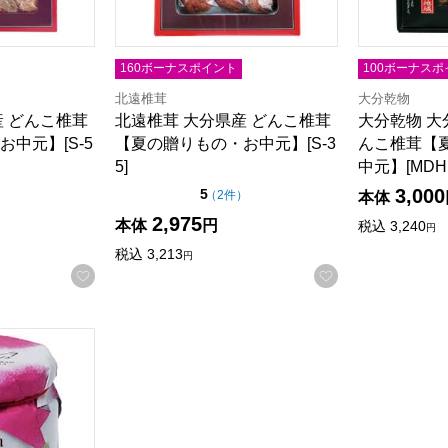
160ボーナスポイント
100ボーナスポ
北遠椎茸
大分乾物
産 どんこ椎茸
北遠椎茸 大分県産 どんこ椎茸
大分乾物 大
中元】[S-5
【夏の贈りもの・お中元】[S-3
んこ椎茸【
5]
中元】[MD
3,000
5点満点中）
点（5点満点中）
5
の評価
の評価
）
（
2件
）
本体
2,975
本体
円
税込
3,240
円
税込
3,213
円
お気に入りに登録する
お気に入りに登
シュ アセローラプレミアムジャム 130g×3個【フードアルチ
る商品から絞りこむことができます。