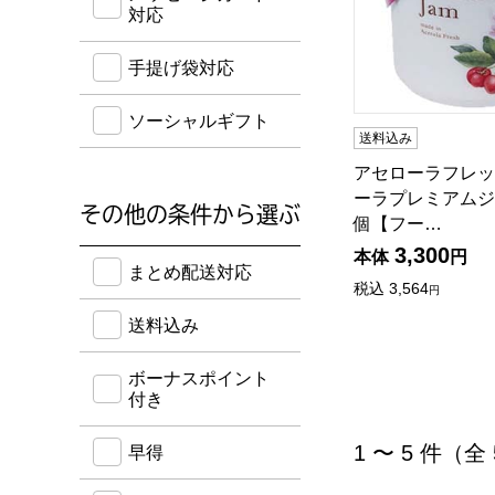
対応
手提げ袋対応
ソーシャルギフト
送料込み
アセローラフレッ
ーラプレミアムジャ
その他の条件から選ぶ
個【フー…
3,300
送料込み・ボーナスポイント付き・早得・期間限定
本体
円
まとめ配送対応
税込
3,564
円
送料込み
ボーナスポイント
付き
1 〜 5 件（全
早得