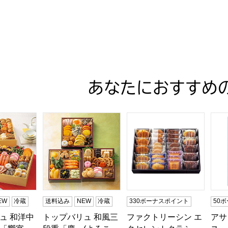
検索したい金額を入力してください。
あなたにおすすめ
ュ 和洋中特大二段重「饗宴」(きょうえん)【4〜5人前・77品
トップバリュ 和風三段重「慶」(よろこび)【3〜4
ファクトリーシン エクセレン
アサ
EW
冷蔵
送料込み
NEW
冷蔵
330ボーナスポイント
50
ュ 和洋中
トップバリュ 和風三
ファクトリーシン エ
アサ