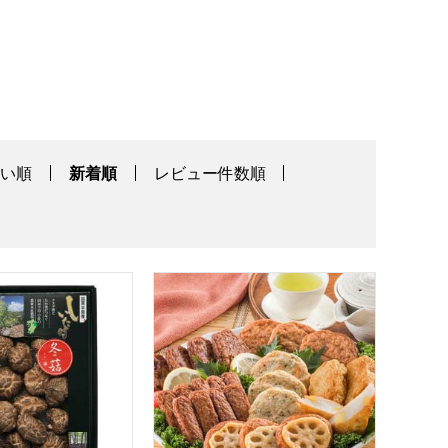
高い順
新着順
レビュー件数順
中元】[S-35]
分県国東半島産 どんこ椎茸【夏の贈りもの・お中元】[MDH-30
松野下蒲鉾 真空さつま揚げ詰合せ[うR5