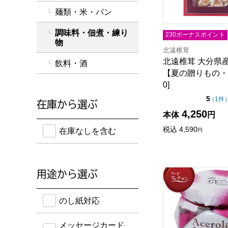
麺類・米・パン
調味料・佃煮・練り
230ボーナスポイント
物
北遠椎茸
北遠椎茸 大分県
飲料・酒
【夏の贈りもの・お
0]
点（
5
（
1件
在庫から選ぶ
4,250
本体
円
在庫のない商品を含めて検索することができます。
税込
4,590
在庫なしを含む
円
アセローラフレッ
用途から選ぶ
のし紙・メッセージカード・手提げ袋に対応してい
のし紙対応
メッセージカード