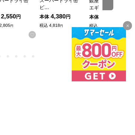
パードライ缶
スーパードライ缶
銀座京橋 レ ロジェ
ビ…
エギュスキロール…
2,550
4,380
3,000
円
本体
円
本体
円
2,805
税込
4,818
税込
3,240
円
円
円
入りに登録する
お気に入りに登録する
お気に入りに登録する