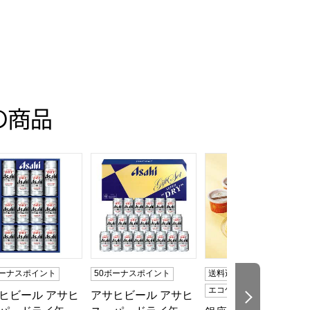
の商品
目】【イオンのおせち】
人前・35品目】【イオンのおせち】
トクラシック30【夏の贈りもの・お中元】[EX-C30]
ヒビール アサヒスーパードライ缶ビールセット【夏の贈りもの・お
アサヒビール アサヒスーパードライ缶ビールセ
銀座京橋 レ ロジェ 
ボーナスポイント
50ボーナスポイント
送料込み
冷凍
エコ包装
ヒビール アサヒ
アサヒビール アサヒ
次の商品