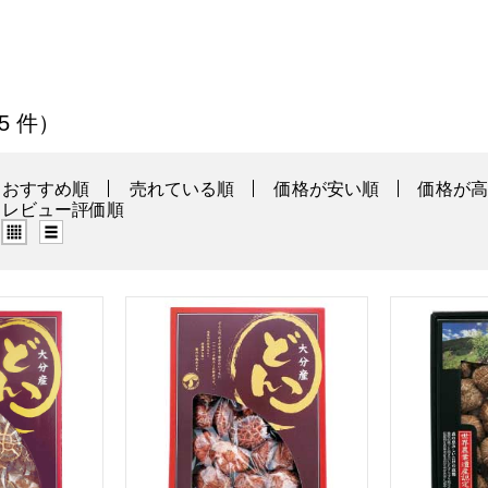
練り物」の商品一覧
 5 件）
おすすめ順
売れている順
価格が安い順
価格が
レビュー評価順
グリッド表示（タイル表示）
リスト表示
 どんこ椎茸【夏の贈りもの・お中元】[S-50]
北遠椎茸 大分県産 どんこ椎茸【夏の贈りもの・お
大分乾物 大