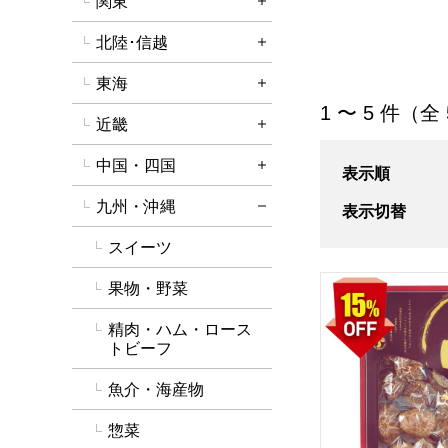
関東
詳細を開く
北陸･信越
詳細を開く
東海
詳細を開く
「調味料・佃煮・
1 〜 5 件（全
近畿
詳細を開く
中国・四国
表示順
詳細を開く
九州・沖縄
表示切替
詳細を閉じる
スイーツ
北遠椎茸 大分県産
果物・野菜
精肉・ハム・ロース
トビーフ
魚介・海産物
惣菜