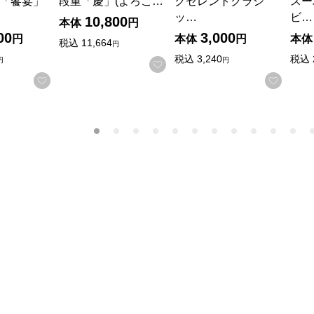
「饗宴」
段重「慶」(よろこ…
クセレントクラシ
スー
ッ…
ビ…
10,800
本体
円
00
3,000
円
本体
円
本体
税込
11,664
円
税込
3,240
税込
円
円
お気に入りに登録する
お気に入りに登録する
お気に