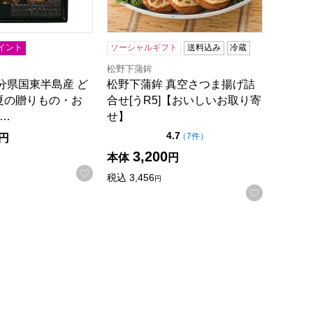
イント
ソーシャルギフト
送料込み
冷蔵
松野下蒲鉾
分県国東半島産 ど
松野下蒲鉾 真空さつま揚げ詰
夏の贈りもの・お
合せ[うR5]【おいしいお取り寄
H…
せ】
点（5点満点中）
4.7
の評価
（
7件
）
円
3,200
本体
円
お気に入りに登録する
税込
3,456
円
録する
お気に入
ザン】