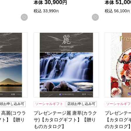
30,900
51,00
本体
円
本体
税込
33,990
税込
56,100
円
円
お気に入りに登録する
お気に入りに登
商品から絞り込むことができます。
 高麗(コウライ)【カタログギフト】【贈りものカタログ】
プレゼンテージ麗 唐草(カラクサ)【カタログ
プレゼンテ
頭お申し込み可
ソーシャルギフト
店頭お申し込み可
ソーシャルギフ
 高麗(コウラ
プレゼンテージ麗 唐草(カラク
プレゼンテ
フト】【贈り
サ)【カタログギフト】【贈り
【カタログ
ものカタログ】
のカタログ