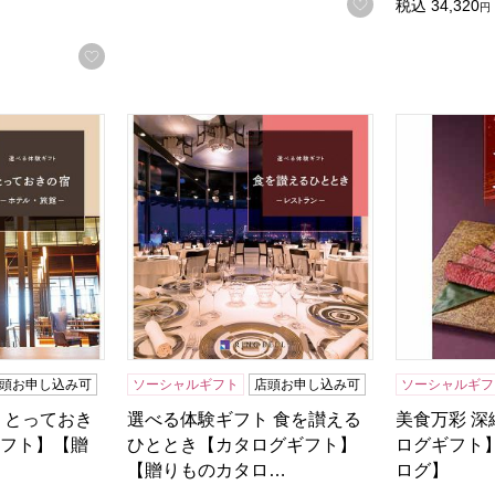
お気に入りに登
税込
34,320
円
お気に入りに登録する
 とっておきの宿【カタログギフト】【贈りものカタログ】
選べる体験ギフト 食を讃えるひととき【カタ
美食万彩 深
る商品から絞りこむことができます。
頭お申し込み可
ソーシャルギフト
店頭お申し込み可
ソーシャルギフ
 とっておき
選べる体験ギフト 食を讃える
美食万彩 深
フト】【贈
ひととき【カタログギフト】
ログギフト
【贈りものカタロ…
ログ】