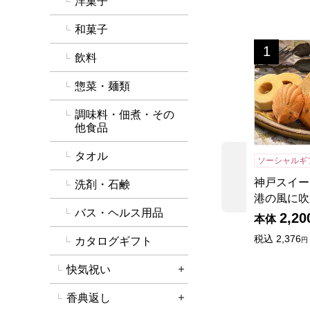
洋菓子
和菓子
神戸スイー
1
位
飲料
惣菜・麺類
調味料・佃煮・その
他食品
タオル
ソーシャルギ
前の商品
神戸スイー
洗剤・石鹸
港の風に吹
バス・ヘルス用品
2,20
本体
税込
2,376
カタログギフト
円
快気祝い
詳細を開く
香典返し
詳細を開く