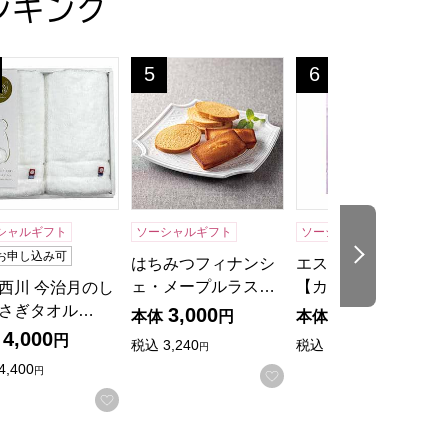
ンキング
ものカタログ】
ぎタオルギフト[30WH]【贈りものカタログ】
西川 今治月のしろうさぎタオルギフト[40WH]【贈りものカタ
はちみつフィナンシェ・メープルラスク【
エスプリ スウィー
5
6
位
位
シャルギフト
ソーシャルギフト
ソーシャルギフト
次の商品
お申し込み可
はちみつフィナンシ
エスプリ スウィート
ェ・メープルラス…
【カタログギフ…
西川 今治月のし
さぎタオル…
3,000
4,400
本体
円
本体
円
4,000
円
税込
3,240
税込
4,840
円
円
4,400
円
お気に入りに登録する
入りに登録する
お気に入りに登録する