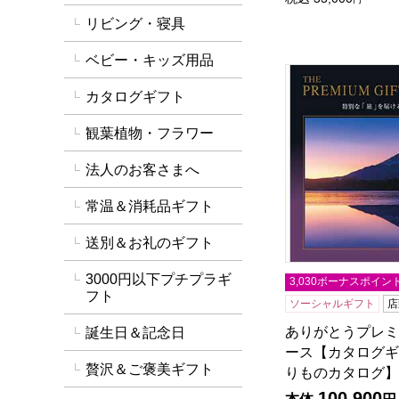
リビング・寝具
ベビー・キッズ用品
ありがとうプレミ
カタログギフト
観葉植物・フラワー
法人のお客さまへ
常温＆消耗品ギフト
送別＆お礼のギフト
3000円以下プチプラギ
3,030ボーナスポイン
フト
ソーシャルギフト
店
ありがとうプレミア
誕生日＆記念日
ース【カタログギ
贅沢＆ご褒美ギフト
りものカタログ】
100,900