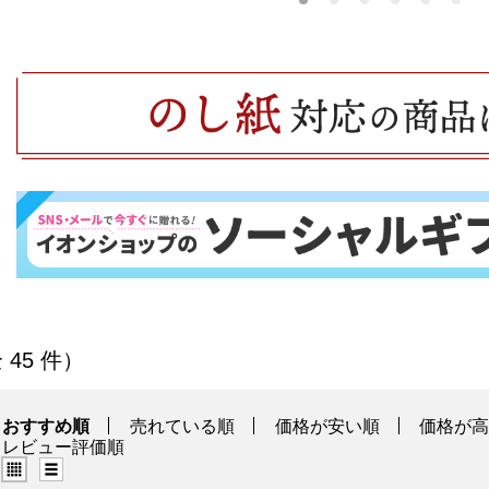
商品一覧
全 45 件）
おすすめ順
売れている順
価格が安い順
価格が
レビュー評価順
グリッド表示（タイル表示）
リスト表示