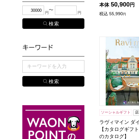
50,900
本体
円
下限金額・上限金額のどちらか１つまたは両方に、
円
円
税込
55,990
円
ラヴィマイン ダ
キーワード
検索したい商品のキーワードを入力してください。
ソーシャルギフト
店
ラヴィマイン ダ
【カタログギフト
のカタログ】