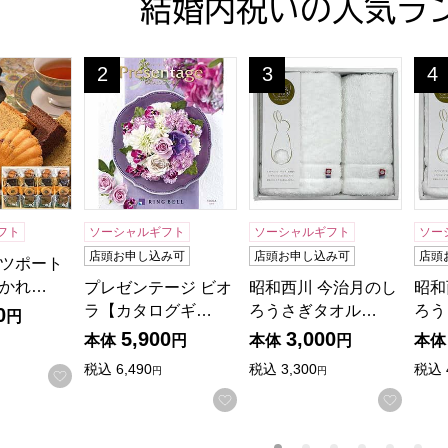
結婚内祝いの人気ラ
ツポート 港の風に吹かれて【年間ギフト】[KM20]
プレゼンテージ ビオラ【カタログギフト】【贈り
昭和西川 今治月のしろうさ
昭和
2
3
4
位
位
位
フト
ソーシャルギフト
ソーシャルギフト
ソー
店頭お申し込み可
店頭お申し込み可
店頭
ツポート
かれ…
プレゼンテージ ビオ
昭和西川 今治月のし
昭和
ラ【カタログギ…
ろうさぎタオル…
ろう
0
円
5,900
3,000
本体
円
本体
円
本体
税込
6,490
税込
3,300
税込
円
円
お気に入りに登録する
お気に入りに登録する
お気に