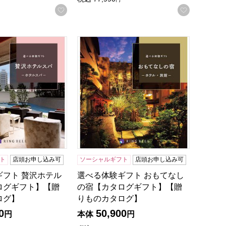
録する
お気に入りに登録する
お気に入
カタログ】
ギフト 贅沢ホテルスパ【カタログギフト】【贈りものカタログ
選べる体験ギフト おもてなしの宿【カ
ト
店頭お申し込み可
ソーシャルギフト
店頭お申し込み可
ギフト 贅沢ホテル
選べる体験ギフト おもてなし
ログギフト】【贈
の宿【カタログギフト】【贈
ログ】
りものカタログ】
0
50,900
円
本体
円