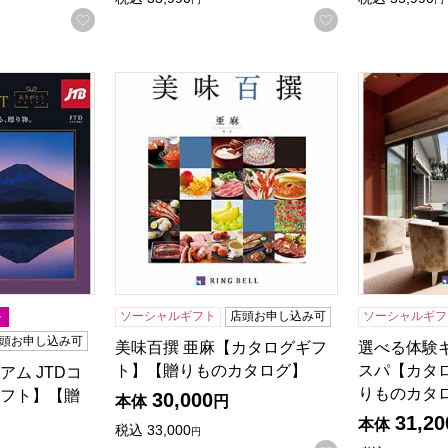
お気に入りに登録する
お気に入りに登
アム JTDコース【カタログギフト】【贈りものカタログ】
美味百撰 亜麻【カタログギフト】【贈りもの
選べる体験
ト
ソーシャルギフト
店頭お申し込み可
ソーシャルギフ
頭お申し込み可
美味百撰 亜麻【カタログギフ
選べる体験
ト】【贈りものカタログ】
スパ【カタ
ム JTDコ
りものカタ
フト】【贈
30,000
本体
円
31,20
本体
税込
33,000
円