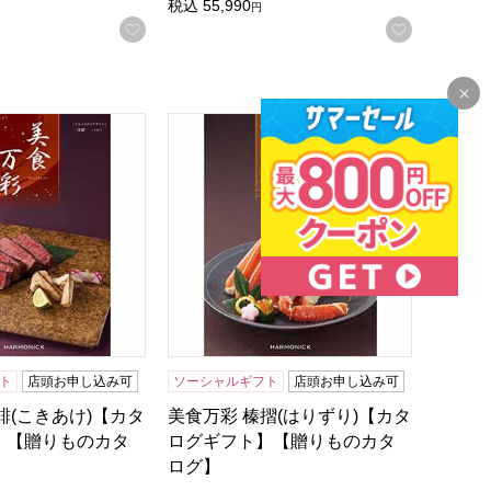
録する
税込
55,990
円
お気に入りに登録する
お気に入
ログギフト】【贈りものカタログ】
緋(こきあけ)【カタログギフト】【贈りものカタログ】
美食万彩 榛摺(はりずり)【カタログギ
ト
店頭お申し込み可
ソーシャルギフト
店頭お申し込み可
緋(こきあけ)【カタ
美食万彩 榛摺(はりずり)【カタ
】【贈りものカタ
ログギフト】【贈りものカタ
ログ】