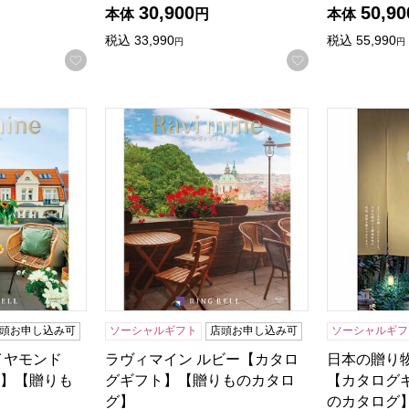
30,900
50,90
本体
円
本体
検索したい金額を入力してください。
税込
33,990
税込
55,990
円
円
お気に入りに登録する
お気に入りに登
イヤモンド【カタログギフト】【贈りものカタログ】
ラヴィマイン ルビー【カタログギフト】【贈
日本の贈り物
頭お申し込み可
ソーシャルギフト
店頭お申し込み可
ソーシャルギフ
イヤモンド
ラヴィマイン ルビー【カタロ
日本の贈り物
】【贈りも
グギフト】【贈りものカタロ
【カタログ
グ】
のカタログ