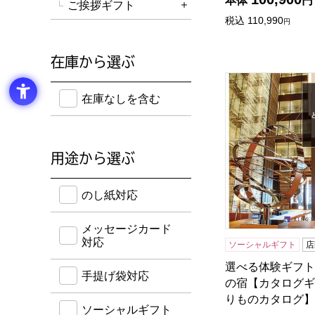
本体
円
ご挨拶ギフト
詳細を開く
税込
110,990
円
在庫から選ぶ
選べる体験ギフト
在庫のない商品を含めて検索することができます。
在庫なしを含む
用途から選ぶ
のし紙・メッセージカード・手提げ袋に対応してい
のし紙対応
メッセージカード
対応
ソーシャルギフト
店
選べる体験ギフト
手提げ袋対応
の宿【カタログギ
りものカタログ】
ソーシャルギフト