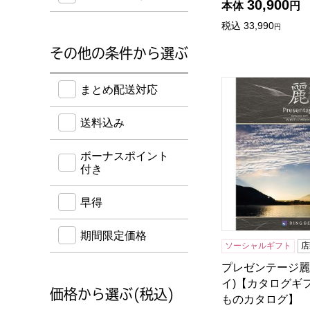
30,900
本体
円
税込
33,990
円
その他の条件から選ぶ
送料込み・ボーナスポイント付き・早得・期間限定
プレゼンテージ麗
まとめ配送対応
送料込み
ボーナスポイント
付き
早得
期間限定価格
ソーシャルギフト
店
プレゼンテージ麗
イ)【カタログギ
価格から選ぶ(税込)
ものカタログ】