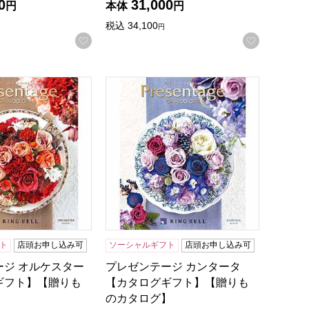
0
31,000
円
本体
円
税込
34,100
円
録する
お気に入りに登録する
お気に入
ギフト】【贈りものカタログ】
ージ オルケスター【カタログギフト】【贈りものカタログ】
プレゼンテージ カンタータ【カタログ
ト
店頭お申し込み可
ソーシャルギフト
店頭お申し込み可
ージ オルケスター
プレゼンテージ カンタータ
ギフト】【贈りも
【カタログギフト】【贈りも
】
のカタログ】