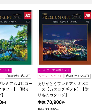
ギフト】【贈りものカタログ】
レミアム JTJコース【カタログギフト】【贈りものカタログ
ありがとうプレミアム JTXコース【カ
スポイント
2,130ボーナスポイント
ト
店頭お申し込み可
ソーシャルギフト
店頭お申し込み可
レミアム JTJコー
ありがとうプレミアム JTXコ
グギフト】【贈り
ース【カタログギフト】【贈
グ】
りものカタログ】
0
70,900
円
本体
円
税込
77,990
円