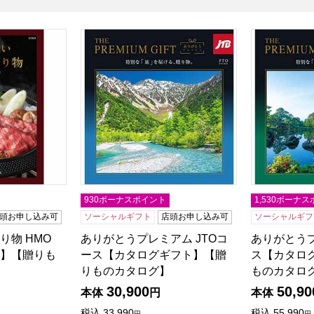
り物 HMO【カタログギフト】【贈りものカタログ】
ありがとうプレミアム JTOコース【カタログ
ありがとうプ
930ボーナスポイント
1,530ボーナ
頭お申し込み可
ソーシャルギフト
店頭お申し込み可
ソーシャルギフ
り物 HMO
ありがとうプレミアム JTOコ
ありがとうプ
】【贈りも
ース【カタログギフト】【贈
ス【カタロ
りものカタログ】
ものカタロ
30,900
50,90
本体
円
本体
税込
33,990
税込
55,990
円
円