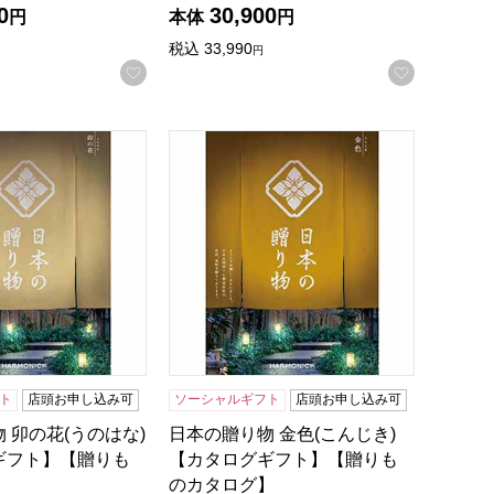
0
30,900
円
本体
円
税込
33,990
円
録する
お気に入りに登録する
お気に入
りものカタログ】
 卯の花(うのはな)【カタログギフト】【贈りものカタログ】
日本の贈り物 金色(こんじき)【カタロ
ト
店頭お申し込み可
ソーシャルギフト
店頭お申し込み可
 卯の花(うのはな)
日本の贈り物 金色(こんじき)
ギフト】【贈りも
【カタログギフト】【贈りも
】
のカタログ】