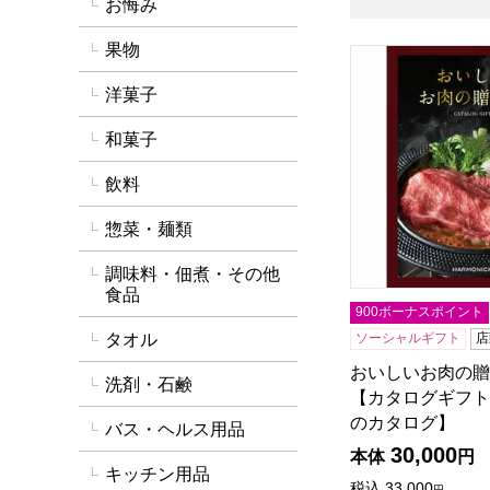
お悔み
果物
おいしいお肉の贈
洋菓子
和菓子
飲料
惣菜・麺類
調味料・佃煮・その他
食品
900ボーナスポイント
タオル
ソーシャルギフト
店
おいしいお肉の贈
洗剤・石鹸
【カタログギフト
のカタログ】
バス・ヘルス用品
30,000
本体
円
キッチン用品
税込
33,000
円