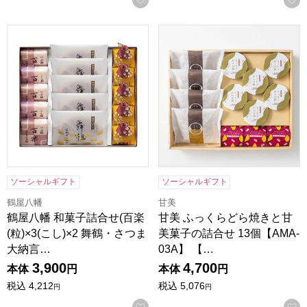
鶴屋八幡 和菓子詰合せ(百楽(粒)×3(こし)×2 舞鶴・さつま大
甘美 ふっくらどら焼きと甘美菓
ソーシャルギフト
ソーシャルギフト
鶴屋八幡
甘美
鶴屋八幡 和菓子詰合せ(百楽
甘美 ふっくらどら焼きと甘
(粒)×3(こし)×2 舞鶴・さつま
美菓子の詰合せ 13個【AMA-
大納言…
03A】 【…
3,900
4,700
本体
円
本体
円
税込
4,212
税込
5,076
円
円
お気に入りに登録する