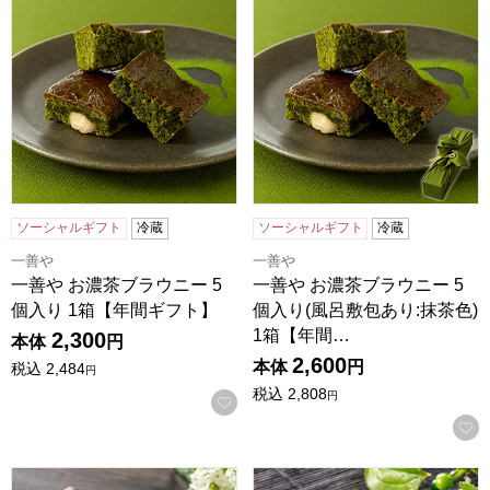
ソーシャルギフト
冷蔵
ソーシャルギフト
冷蔵
一善や
一善や
一善や お濃茶ブラウニー 5
一善や お濃茶ブラウニー 5
個入り 1箱【年間ギフト】
個入り(風呂敷包あり:抹茶色)
1箱【年間…
2,300
本体
円
2,600
本体
円
税込
2,484
円
税込
2,808
円
お気に入りに登録する
京都宇治 茶游堂 茶彩菓「わらびもちセット」和み【年間ギ
京都宇治 茶游堂 京くずきり