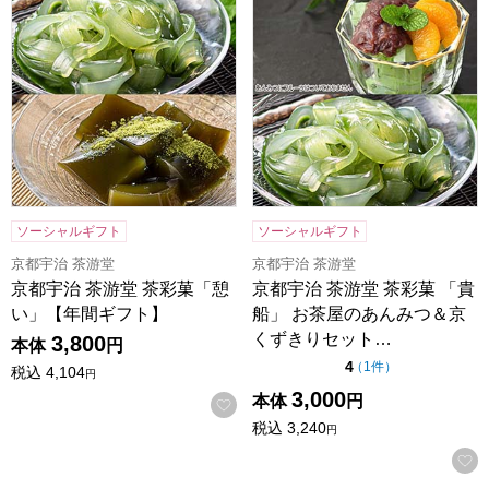
ソーシャルギフト
ソーシャルギフト
京都宇治 茶游堂
京都宇治 茶游堂
京都宇治 茶游堂 茶彩菓「憩
京都宇治 茶游堂 茶彩菓 「貴
い」【年間ギフト】
船」 お茶屋のあんみつ＆京
くずきりセット…
3,800
本体
円
点（5点満点中）
4
の評価
（
1件
）
税込
4,104
円
3,000
本体
円
お気に入りに登録する
税込
3,240
円