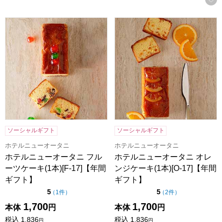
ホテルニューオータニ フルーツケーキ(1本)[F-17]【年間ギフ
ホテルニューオータニ オレンジケ
ソーシャルギフト
ソーシャルギフト
ホテルニューオータニ
ホテルニューオータニ
ホテルニューオータニ フル
ホテルニューオータニ オレ
ーツケーキ(1本)[F-17]【年間
ンジケーキ(1本)[O-17]【年間
ギフト】
ギフト】
点（5点満点中）
点（5点満点中）
5
5
の評価
の評価
（
1件
）
（
2件
）
1,700
1,700
本体
円
本体
円
税込
1,836
税込
1,836
円
円