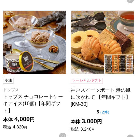
トップス チョコレートケーキアイス(10個)【年間ギフト】
神戸スイーツポート 港の風に吹か
冷凍
ソーシャルギフト
トップス
神戸スイーツポート 港の風
トップス チョコレートケー
に吹かれて 【年間ギフト】
キアイス(10個)【年間ギフ
[KM-30]
ト】
点（5点満点中）
5
の評価
（
2件
）
4,000
本体
円
3,000
本体
円
税込
4,320
円
税込
3,240
円
お気に入りに登録する