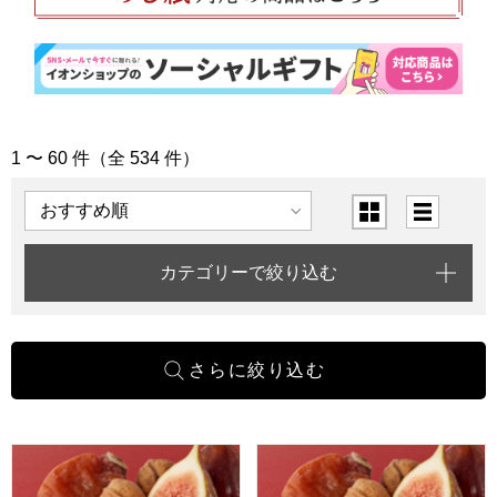
1 〜 60 件（全 534 件）
「結婚内祝い」の商品一覧
表示順
表示切替
カテゴリーで絞り込む
一善や 干柿と胡桃と無花果のミルフィーユ 6個入り 1箱【年
一善や 干柿と胡桃と無花果のミ