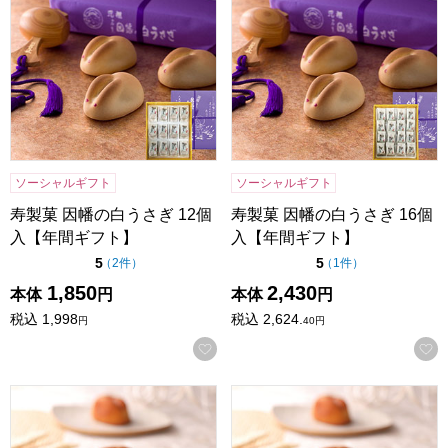
ソーシャルギフト
ソーシャルギフト
寿製菓 因幡の白うさぎ 12個
寿製菓 因幡の白うさぎ 16個
入【年間ギフト】
入【年間ギフト】
点（5点満点中）
点（5点満点中）
5
5
の評価
の評価
（
2件
）
（
1件
）
1,850
2,430
本体
円
本体
円
税込
1,998
税込
2,624.
円
40
円
お気に入りに登録する
寿製菓 白ウサギフィナンシェ 8個入【年間ギフト】
寿製菓 白ウサギフィナンシェ 