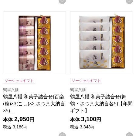
鶴屋八幡 和菓子詰合せ(百楽(粒)×3(こし)×2 さつま大納言×5
鶴屋八幡 和菓子詰合せ(舞鶴
ソーシャルギフト
ソーシャルギフト
鶴屋八幡
鶴屋八幡
鶴屋八幡 和菓子詰合せ(百楽
鶴屋八幡 和菓子詰合せ(舞
(粒)×3(こし)×2 さつま大納言
鶴・さつま大納言各5)【年間
×5)…
ギフト】
2,950
3,100
本体
円
本体
円
税込
3,186
税込
3,348
円
円
お気に入りに登録する