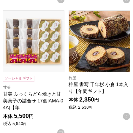
甘美 ふっくらどら焼きと甘美菓子の詰合せ 17個[AMA-04A
杵屋 書写 千年杉 小倉 1本
杵屋
ソーシャルギフト
杵屋 書写 千年杉 小倉 1本入
甘美
り【年間ギフト】
甘美 ふっくらどら焼きと甘
2,350
本体
円
美菓子の詰合せ 17個[AMA-0
税込
2,538
4A]【年…
円
5,500
本体
円
税込
5,940
円
お気に入りに登録する