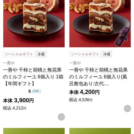
ソーシャルギフト
冷蔵
ソーシャルギフト
冷蔵
一善や
一善や
一善や 干柿と胡桃と無花果
一善や 干柿と胡桃と無花果
のミルフィーユ 6個入り 1箱
のミルフィーユ 6個入り(風
【年間ギフト】
呂敷包あり:古代…
4,200
点（5点満点中）
5
の評価
（
5件
）
本体
円
3,900
税込
4,536
本体
円
円
税込
4,212
円
お気に入りに登録する
一善や お濃茶ブラウニー 5個入り 1箱【年間ギフト】
一善や お濃茶ブラウニー 5個