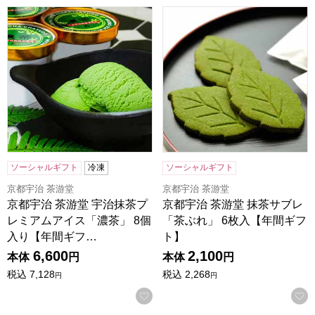
京都宇治 茶游堂 宇治抹茶プレミアムアイス「濃茶」 8個入
京都宇治 茶游堂 抹茶サブレ
ソーシャルギフト
冷凍
ソーシャルギフト
京都宇治 茶游堂
京都宇治 茶游堂
京都宇治 茶游堂 宇治抹茶プ
京都宇治 茶游堂 抹茶サブレ
レミアムアイス「濃茶」 8個
「茶ぶれ」 6枚入【年間ギフ
入り【年間ギフ…
ト】
6,600
2,100
本体
円
本体
円
税込
7,128
税込
2,268
円
円
お気に入りに登録する