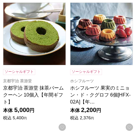
京都宇治 茶游堂 抹茶バームクーヘン 10個入【年間ギフト】
ホシフルーツ 果実のミニョン・ド
ソーシャルギフト
ソーシャルギフト
京都宇治 茶游堂
ホシフルーツ
京都宇治 茶游堂 抹茶バーム
ホシフルーツ 果実のミニョ
クーヘン 10個入【年間ギフ
ン・ド・クグロフ 6個[HFX-
ト】
02A]【年…
5,000
2,200
本体
円
本体
円
税込
5,400
税込
2,376
円
円
お気に入りに登録する