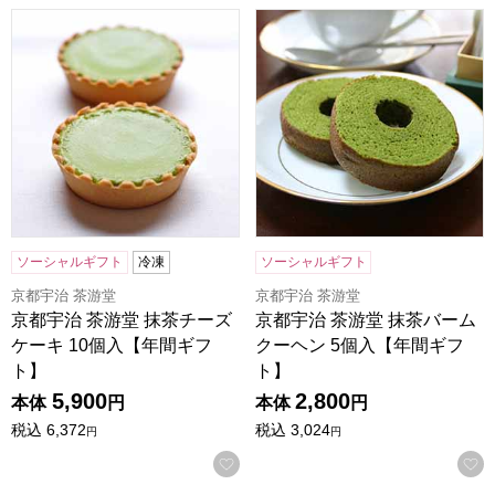
京都宇治 茶游堂 抹茶チーズケーキ 10個入【年間ギフト】
京都宇治 茶游堂 抹茶バームク
ソーシャルギフト
冷凍
ソーシャルギフト
京都宇治 茶游堂
京都宇治 茶游堂
京都宇治 茶游堂 抹茶チーズ
京都宇治 茶游堂 抹茶バーム
ケーキ 10個入【年間ギフ
クーヘン 5個入【年間ギフ
ト】
ト】
5,900
2,800
本体
円
本体
円
税込
6,372
税込
3,024
円
円
お気に入りに登録する