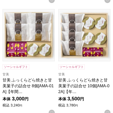
甘美 ふっくらどら焼きと甘美菓子の詰合せ 8個[AMA-01A]
甘美 ふっくらどら焼きと甘美菓子
ソーシャルギフト
ソーシャルギフト
甘美
甘美
甘美 ふっくらどら焼きと甘
甘美 ふっくらどら焼きと甘
美菓子の詰合せ 8個[AMA-01
美菓子の詰合せ 10個[AMA-0
A]【年間…
2A]【年…
3,000
3,500
本体
円
本体
円
税込
3,240
税込
3,780
円
円
お気に入りに登録する