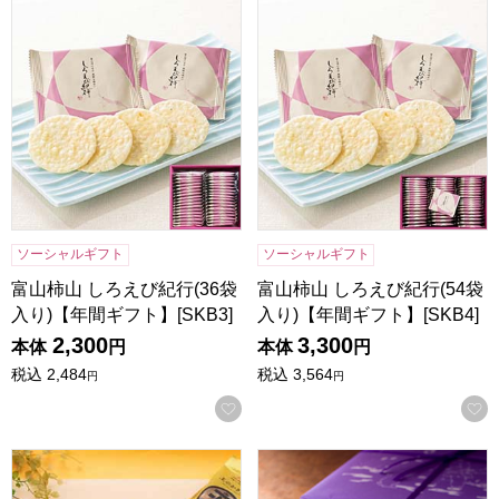
富山柿山 しろえび紀行(36袋入り)【年間ギフト】[SKB3]
富山柿山 しろえび紀行(54袋入
ソーシャルギフト
ソーシャルギフト
富山柿山 しろえび紀行(36袋
富山柿山 しろえび紀行(54袋
入り)【年間ギフト】[SKB3]
入り)【年間ギフト】[SKB4]
2,300
3,300
本体
円
本体
円
税込
2,484
税込
3,564
円
円
お気に入りに登録する
王様堂本店 王のかきたね詰合せ(34ｇ×12袋)【年間ギフト】
寿製菓 因幡の白うさぎ 8個