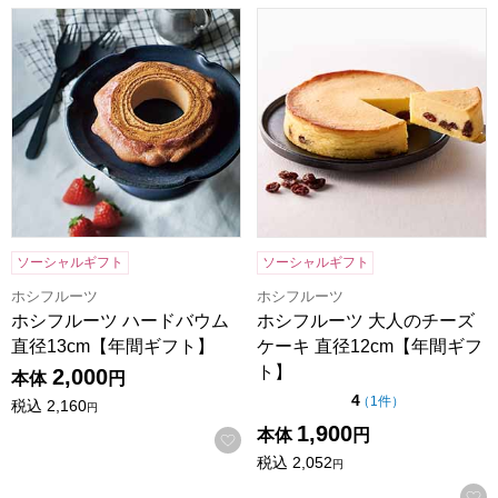
ホシフルーツ ハードバウム 直径13cm【年間ギフト】
ホシフルーツ 大人のチーズケー
ソーシャルギフト
ソーシャルギフト
ホシフルーツ
ホシフルーツ
ホシフルーツ ハードバウム
ホシフルーツ 大人のチーズ
直径13cm【年間ギフト】
ケーキ 直径12cm【年間ギフ
ト】
2,000
本体
円
点（5点満点中）
4
の評価
（
1件
）
税込
2,160
円
1,900
本体
円
お気に入りに登録する
税込
2,052
円