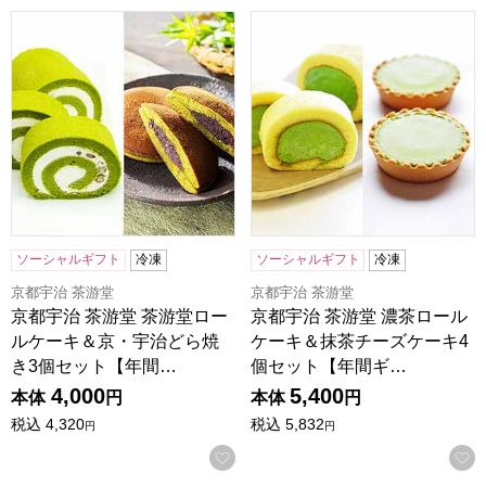
京都宇治 茶游堂 茶游堂ロールケーキ＆京・宇治どら焼き3
京都宇治 茶游堂 濃茶ロール
ソーシャルギフト
冷凍
ソーシャルギフト
冷凍
京都宇治 茶游堂
京都宇治 茶游堂
京都宇治 茶游堂 茶游堂ロー
京都宇治 茶游堂 濃茶ロール
ルケーキ＆京・宇治どら焼
ケーキ＆抹茶チーズケーキ4
き3個セット【年間…
個セット【年間ギ…
4,000
5,400
本体
円
本体
円
税込
4,320
税込
5,832
円
円
お気に入りに登録する