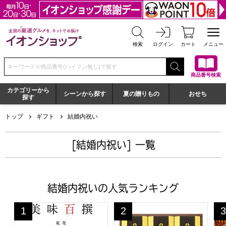
全国の厳選グルメを、ネットでお届け イオンショップ
検索
ログイン
カート
メニュー
検索キーワードまたは商品番号を入力してください
商品番号検索
カテゴリーから
シーンから探す
夏の贈りもの
おせち
探す
トップ
ギフト
結婚内祝い
[結婚内祝い] 一覧
結婚内祝いの人気ランキング
美味百撰 紅花【カタログギフト】【贈りものカタログ】
ホテルオークラドリップコーヒー
ホ
1
2
3
位
位
位