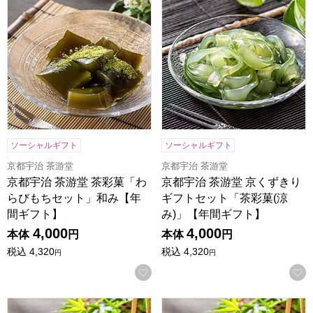
ソーシャルギフト
ソーシャルギフト
京都宇治 茶游堂
京都宇治 茶游堂
京都宇治 茶游堂 茶彩菓「わ
京都宇治 茶游堂 京くずきり
らびもちセット」和み【年
ギフトセット「茶彩菓(涼
間ギフト】
み)」【年間ギフト】
4,000
4,000
本体
円
本体
円
税込
4,320
税込
4,320
円
円
お気に入りに登録する
京都宇治 茶游堂 京・宇治どら焼き 6個入【年間ギフト】
京都宇治 茶游堂 京・宇治どら