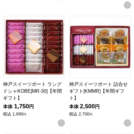
神戸スイーツポート ラングドシャKOBE[MR-30]【年間ギフ
神戸スイーツポート 詰合せギフ
神戸スイーツポート ラング
神戸スイーツポート 詰合せ
ドシャKOBE[MR-30]【年間
ギフト[KMMR]【年間ギフ
ギフト】
ト】
1,750
2,500
本体
円
本体
円
税込
1,890
税込
2,700
円
円
お気に入りに登録する