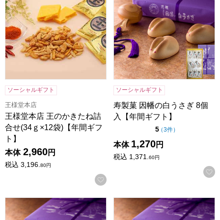
ソーシャルギフト
ソーシャルギフト
王様堂本店
寿製菓 因幡の白うさぎ 8個
王様堂本店 王のかきたね詰
入【年間ギフト】
合せ(34ｇ×12袋)【年間ギフ
点（5点満点中）
5
の評価
（
3件
）
ト】
1,270
本体
円
2,960
本体
円
税込
1,371.
60
円
税込
3,196.
80
円
お気に入りに登録する
寿製菓 因幡の白うさぎ 12個入【年間ギフト】
寿製菓 因幡の白うさぎ 16個