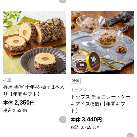
杵屋 書写 千年杉 柚子 1本入り【年間ギフト】
トップス チョコレートケーキア
杵屋
冷凍
杵屋 書写 千年杉 柚子 1本入
トップス
り【年間ギフト】
トップス チョコレートケー
2,350
本体
円
キアイス(8個)【年間ギフ
税込
2,538
ト】
円
3,440
お気に入りに登録する
本体
円
税込
3,715.
20
円