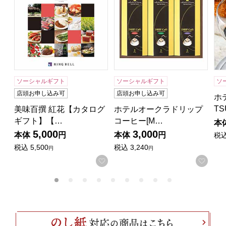
ソーシャルギフト
ソーシャルギフト
ソ
店頭お申し込み可
店頭お申し込み可
ホ
TS
美味百撰 紅花【カタログ
ホテルオークラドリップ
ギフト】【…
コーヒー[M…
本
5,000
3,000
本体
円
本体
円
税
税込
5,500
税込
3,240
円
円
お気に入りに登録する
お気