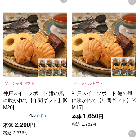
神戸スイーツポート 港の風に吹かれて【年間ギフト】[KM20]
神戸スイーツポート 港の風に吹
ソーシャルギフト
ソーシャルギフト
神戸スイーツポート 港の風
神戸スイーツポート 港の風
に吹かれて【年間ギフト】[K
に吹かれて【年間ギフト】[K
M20]
M15]
1,650
点（5点満点中）
4.5
の評価
（
2件
）
本体
円
2,200
税込
1,782
本体
円
円
税込
2,376
円