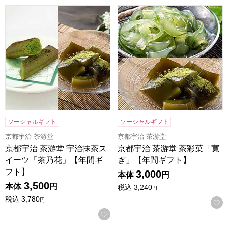
京都宇治 茶游堂 宇治抹茶スイーツ「茶乃花」【年間ギフト
京都宇治 茶游堂 茶彩菓「寛
ソーシャルギフト
ソーシャルギフト
京都宇治 茶游堂
京都宇治 茶游堂
京都宇治 茶游堂 宇治抹茶ス
京都宇治 茶游堂 茶彩菓「寛
イーツ「茶乃花」【年間ギ
ぎ」【年間ギフト】
フト】
3,000
本体
円
3,500
本体
円
税込
3,240
円
税込
3,780
円
お気に入りに登録する