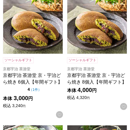
ソーシャルギフト
ソーシャルギフト
京都宇治 茶游堂
京都宇治 茶游堂
京都宇治 茶游堂 京・宇治ど
京都宇治 茶游堂 京・宇治ど
ら焼き 6個入【年間ギフト】
ら焼き 8個入【年間ギフト】
4,000
点（5点満点中）
4
の評価
（
1件
）
本体
円
3,000
税込
4,320
本体
円
円
税込
3,240
円
お気に入りに登録する
京都宇治 茶游堂 茶彩菓「憩い」【年間ギフト】
京都宇治 茶游堂 茶彩菓 「