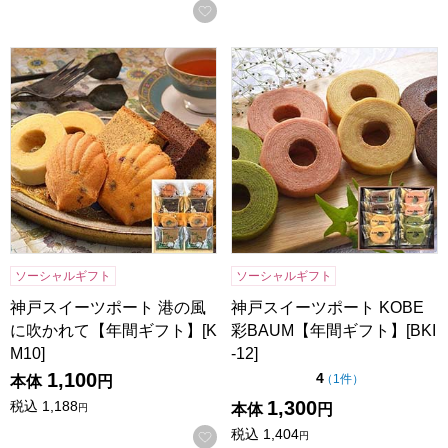
お気に入りに登録する
神戸スイーツポート 港の風に吹かれて【年間ギフト】[KM10]
神戸スイーツポート KOBE彩BA
ソーシャルギフト
ソーシャルギフト
神戸スイーツポート 港の風
神戸スイーツポート KOBE
に吹かれて【年間ギフト】[K
彩BAUM【年間ギフト】[BKI
M10]
-12]
1,100
点（5点満点中）
4
の評価
（
1件
）
本体
円
1,300
税込
1,188
本体
円
円
税込
1,404
お気に入りに登録する
円