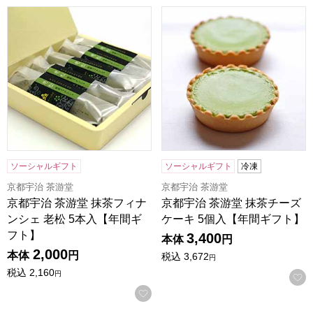
京都宇治 茶游堂 抹茶フィナンシェ 老松 5本入【年間ギフト
京都宇治 茶游堂 抹茶チーズケ
ソーシャルギフト
ソーシャルギフト
冷凍
京都宇治 茶游堂
京都宇治 茶游堂
京都宇治 茶游堂 抹茶フィナ
京都宇治 茶游堂 抹茶チーズ
ンシェ 老松 5本入【年間ギ
ケーキ 5個入【年間ギフト】
フト】
3,400
本体
円
2,000
本体
円
税込
3,672
円
税込
2,160
円
お気に入りに登録する