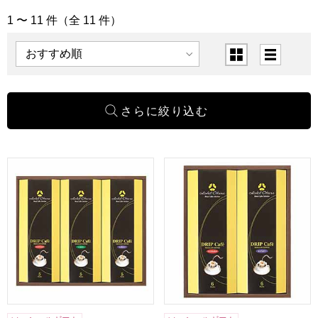
1 〜 11 件（全 11 件）
「飲料」の商品一覧
表示順
表示切替
ホテルオークラドリップコーヒー[MHO-CZ]【贈りものカタ
ホテルオークラドリップコーヒー