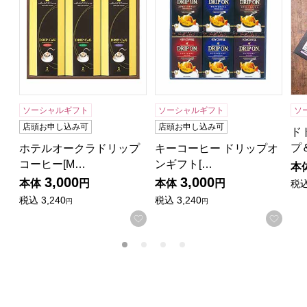
ソーシャルギフト
ソーシャルギフト
ソ
店頭お申し込み可
店頭お申し込み可
ド
プ
ホテルオークラドリップ
キーコーヒー ドリップオ
コーヒー[M…
ンギフト[…
本
3,000
3,000
本体
円
本体
円
税
税込
3,240
税込
3,240
円
円
お気に入りに登録する
お気