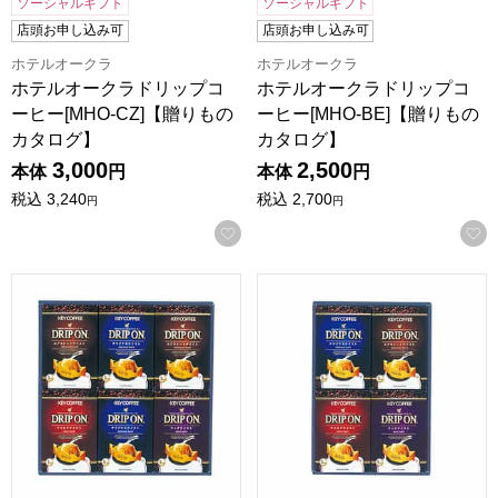
ソーシャルギフト
ソーシャルギフト
店頭お申し込み可
店頭お申し込み可
ホテルオークラ
ホテルオークラ
ホテルオークラドリップコ
ホテルオークラドリップコ
ーヒー[MHO-CZ]【贈りもの
ーヒー[MHO-BE]【贈りもの
カタログ】
カタログ】
3,000
2,500
本体
円
本体
円
税込
3,240
税込
2,700
円
円
お気に入りに登録する
キーコーヒー ドリップオンギフト[CAG-30N]【贈りものカ
キーコーヒー ドリップオンギフ