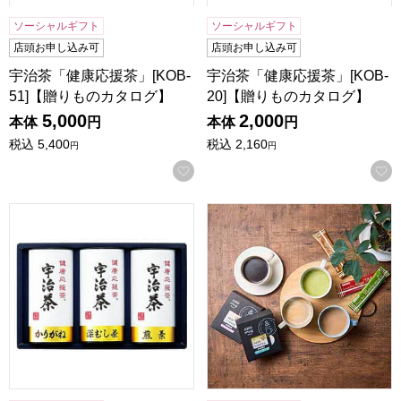
ソーシャルギフト
ソーシャルギフト
店頭お申し込み可
店頭お申し込み可
宇治茶「健康応援茶」[KOB-
宇治茶「健康応援茶」[KOB-
51]【贈りものカタログ】
20]【贈りものカタログ】
5,000
2,000
本体
円
本体
円
税込
5,400
税込
2,160
円
円
お気に入りに登録する
宇治茶「健康応援茶」[KOB-33]【贈りものカタログ】
ドトールコーヒー ドリップ＆イ