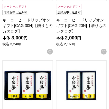
ソーシャルギフト
ソーシャルギフト
店頭お申し込み可
店頭お申し込み可
キーコーヒー ドリップオン
キーコーヒー ドリップオン
ギフト[CAG-30N]【贈りもの
ギフト[CAG-20N]【贈りもの
カタログ】
カタログ】
3,000
2,000
本体
円
本体
円
税込
3,240
税込
2,160
円
円
お気に入りに登録する
宇治茶「健康応援茶」[KOB-51]【贈りものカタログ】
宇治茶「健康応援茶」[KOB-