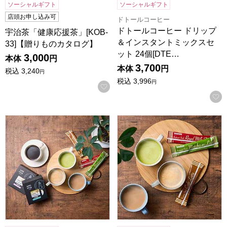
ソーシャルギフト
ソーシャルギフト
店頭お申し込み可
ドトールコーヒー
ドトールコーヒー ドリップ
宇治茶「健康応援茶」[KOB-
＆インスタントミックスセ
33]【贈りものカタログ】
ット 24個[DTE…
3,000
本体
円
3,700
本体
円
税込
3,240
円
税込
3,996
円
お気に入りに登録する
ドトールコーヒー ドリップ＆インスタントミックスセット 15個
ドトールコーヒー インスタントミ