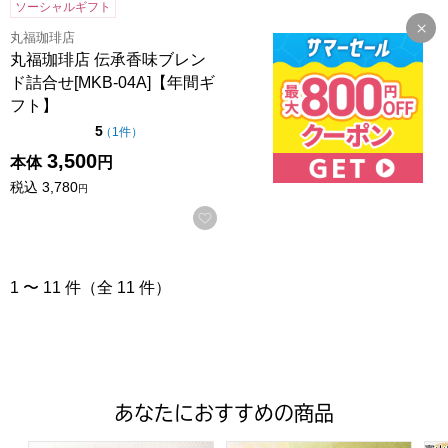
ソーシャルギフト
丸福珈琲店
丸福珈琲店 伝承香味ブレン
ド詰合せ[MKB-04A]【年間ギ
フト】
点（5点満点中）
5
の評価
（
1件
）
3,500
本体
円
税込
3,780
円
お気に入りに登録する
1 〜 11 件（全 11 件）
あなたにおすすめの商品