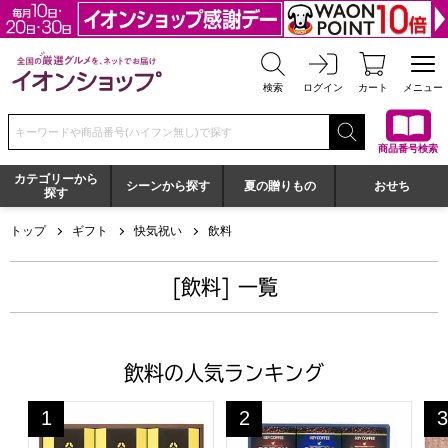
全国の厳選グルメを、ネットでお届け イオンショップ
検索
ログイン
カート
メニュー
検索キーワードまたは商品番号を入力してください
商品番号検索
カテゴリーから
シーンから探す
夏の贈りもの
おせち
探す
トップ
ギフト
快気祝い
飲料
[飲料] 一覧
飲料の人気ランキング
ホテルオークラドリップコーヒー[MHO-CZ]【贈りものカ
キーコーヒー ドリップオンギフト
ド
1
2
3
位
位
位