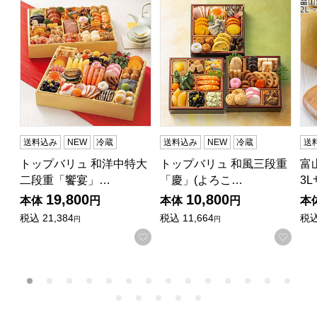
トップバリュ 和洋中特大二段重「饗宴」(きょうえん)【4
トップバリュ 和風三段重「慶」
富山
送料込み
NEW
冷蔵
送料込み
NEW
冷蔵
送
トップバリュ 和洋中特大
トップバリュ 和風三段重
富
二段重「饗宴」…
「慶」(よろこ…
3
19,800
10,800
本体
円
本体
円
本
税込
21,384
税込
11,664
税
円
円
お気に入りに登録する
お気