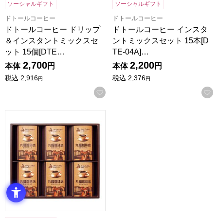
ソーシャルギフト
ソーシャルギフト
ドトールコーヒー
ドトールコーヒー
ドトールコーヒー ドリップ
ドトールコーヒー インスタ
＆インスタントミックスセ
ントミックスセット 15本[D
ット 15個[DTE…
TE-04A]…
2,700
2,200
本体
円
本体
円
税込
2,916
税込
2,376
円
円
お気に入りに登録する
丸福珈琲店 伝承香味ブレンド詰合せ[MKB-04A]【年間ギフト