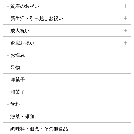
賀寿のお祝い
詳
新生活・引っ越しお祝い
詳
成人祝い
詳
退職お祝い
詳
お悔み
果物
洋菓子
和菓子
飲料
惣菜・麺類
調味料・佃煮・その他食品