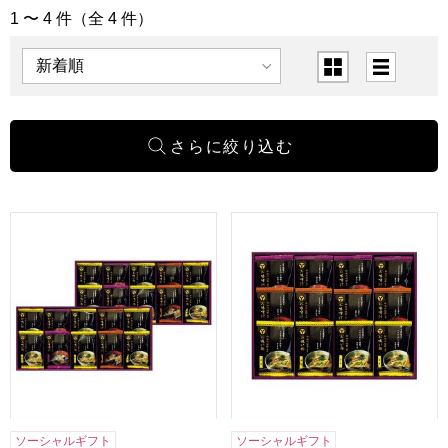
1 〜 4 件（全 4 件）
「惣菜・麺類」の商品一覧
表示順
表示切替
神田川俊郎監修 味和心お味噌汁ギフト 雅[FKM-HO]【贈り
神田川俊郎監修 味和心お味噌汁
ソーシャルギフト
ソーシャルギフト