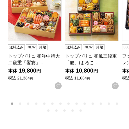
送料込み
NEW
冷蔵
送料込み
NEW
冷蔵
3
トップバリュ 和洋中特大
トップバリュ 和風三段重
フ
二段重「饗宴」…
「慶」(よろこ…
レ
19,800
10,800
本体
円
本体
円
本
税込
21,384
税込
11,664
税
円
円
お気に入りに登録する
お気