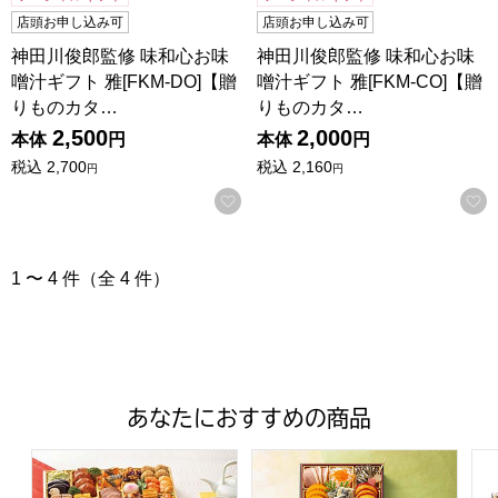
店頭お申し込み可
店頭お申し込み可
神田川俊郎監修 味和心お味
神田川俊郎監修 味和心お味
噌汁ギフト 雅[FKM-DO]【贈
噌汁ギフト 雅[FKM-CO]【贈
りものカタ…
りものカタ…
2,500
2,000
本体
円
本体
円
税込
2,700
税込
2,160
円
円
お気に入りに登録する
1 〜 4 件（全 4 件）
あなたにおすすめの商品
トップバリュ 和洋中特大二段重「饗宴」(きょうえん)【4
トップバリュ 和風三段重「慶」
フ