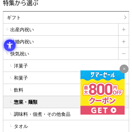
特集から選ぶ
ギフト
出産内祝い
詳
結婚内祝い
詳
快気祝い
詳
洋菓子
和菓子
飲料
惣菜・麺類
調味料・佃煮・その他食品
タオル