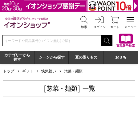
全国の厳選グルメを、ネットでお届け イオンショップ
検索
ログイン
カート
メニュー
検索キーワードまたは商品番号を入力してください
商品番号検索
カテゴリーから
シーンから探す
夏の贈りもの
おせち
探す
トップ
ギフト
快気祝い
惣菜・麺類
[惣菜・麺類] 一覧