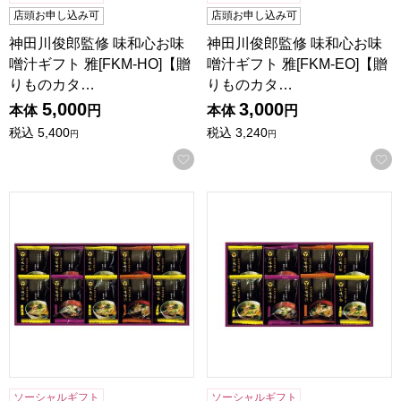
店頭お申し込み可
店頭お申し込み可
神田川俊郎監修 味和心お味
神田川俊郎監修 味和心お味
噌汁ギフト 雅[FKM-HO]【贈
噌汁ギフト 雅[FKM-EO]【贈
りものカタ…
りものカタ…
5,000
3,000
本体
円
本体
円
税込
5,400
税込
3,240
円
円
お気に入りに登録する
神田川俊郎監修 味和心お味噌汁ギフト 雅[FKM-DO]【贈り
神田川俊郎監修 味和心お味噌汁
ソーシャルギフト
ソーシャルギフト