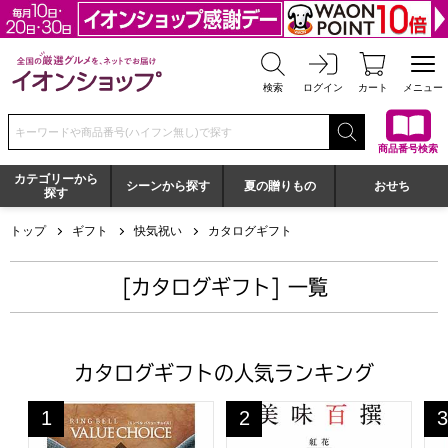
全国の厳選グルメを、ネットでお届け イオンショップ
検索
ログイン
カート
メニュー
検索キーワードまたは商品番号を入力してください
商品番号検索
カテゴリーから
シーンから探す
夏の贈りもの
おせち
探す
トップ
ギフト
快気祝い
カタログギフト
[カタログギフト] 一覧
カタログギフトの人気ランキング
バリューチョイス 新玉(あらたま)【カタログギフト】【年
美味百撰 紅花【カタログギフ
や
1
2
3
位
位
位