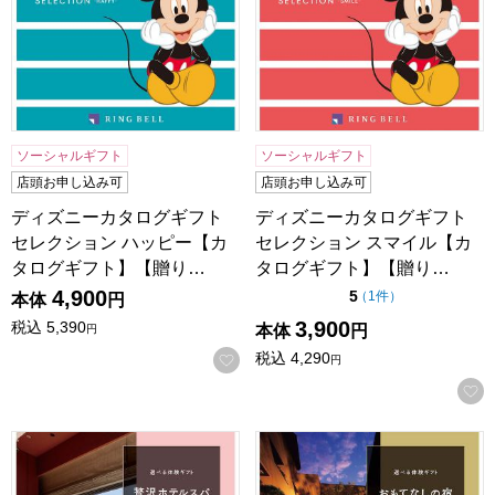
ソーシャルギフト
ソーシャルギフト
店頭お申し込み可
店頭お申し込み可
ディズニーカタログギフト
ディズニーカタログギフト
セレクション ハッピー【カ
セレクション スマイル【カ
タログギフト】【贈り…
タログギフト】【贈り…
4,900
点（5点満点中）
5
の評価
（
1件
）
本体
円
3,900
税込
5,390
本体
円
円
税込
4,290
お気に入りに登録する
円
選べる体験ギフト 贅沢ホテルスパ【カタログギフト】【贈り
選べる体験ギフト おもてな