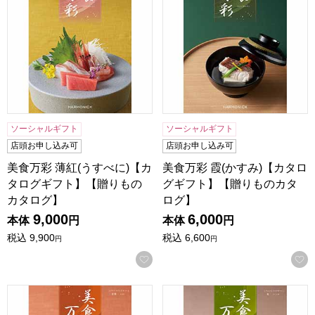
ソーシャルギフト
ソーシャルギフト
店頭お申し込み可
店頭お申し込み可
美食万彩 薄紅(うすべに)【カ
美食万彩 霞(かすみ)【カタロ
タログギフト】【贈りもの
グギフト】【贈りものカタ
カタログ】
ログ】
9,000
6,000
本体
円
本体
円
税込
9,900
税込
6,600
円
円
お気に入りに登録する
美食万彩 常磐(ときわ)【カタログギフト】【贈りものカタロ
美食万彩 鶯(うぐいす)【カ