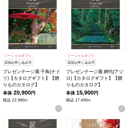
ソーシャルギフト
ソーシャルギフト
店頭お申し込み可
店頭お申し込み可
プレゼンテージ麗 千鳥(チド
プレゼンテージ麗 網代(アジ
リ)【カタログギフト】【贈
ロ)【カタログギフト】【贈
りものカタログ】
りものカタログ】
20,900
15,900
本体
円
本体
円
税込
22,990
税込
17,490
円
円
お気に入りに登録する
プレゼンテージ麗 檜垣(ヒガキ)【カタログギフト】【贈りも
プレゼンテージ オルケスタ