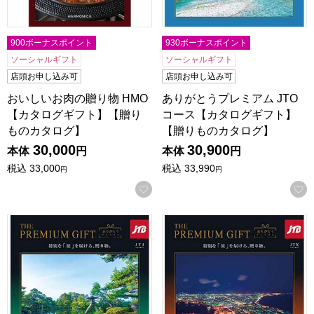
900ボーナスポイント
930ボーナスポイント
ソーシャルギフト
ソーシャルギフト
店頭お申し込み可
店頭お申し込み可
おいしいお肉の贈り物 HMO
ありがとうプレミアム JTO
【カタログギフト】【贈り
コース【カタログギフト】
ものカタログ】
【贈りものカタログ】
30,000
30,900
本体
円
本体
円
税込
33,000
税込
33,990
円
円
お気に入りに登録する
ありがとうプレミアム JTJコース【カタログギフト】【贈り
ありがとうプレミアム JTX