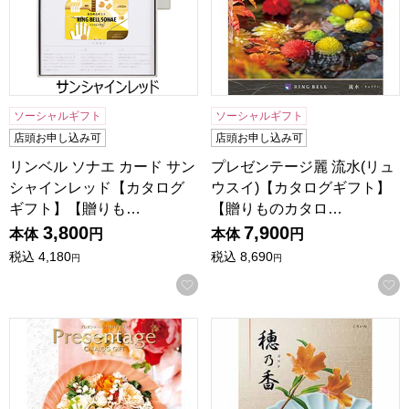
ソーシャルギフト
ソーシャルギフト
店頭お申し込み可
店頭お申し込み可
リンベル ソナエ カード サン
プレゼンテージ麗 流水(リュ
シャインレッド【カタログ
ウスイ)【カタログギフト】
ギフト】【贈りも…
【贈りものカタロ…
3,800
7,900
本体
円
本体
円
税込
4,180
税込
8,690
円
円
お気に入りに登録する
プレゼンテージ ミュゼット【カタログギフト】【贈りものカ
穂乃香 くりいろ【カタログギ