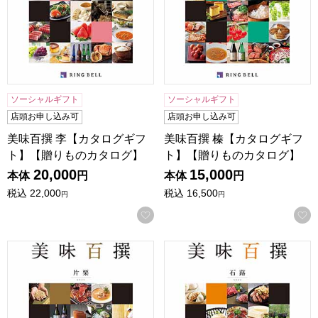
ソーシャルギフト
ソーシャルギフト
店頭お申し込み可
店頭お申し込み可
美味百撰 李【カタログギフ
美味百撰 榛【カタログギフ
ト】【贈りものカタログ】
ト】【贈りものカタログ】
20,000
15,000
本体
円
本体
円
税込
22,000
税込
16,500
円
円
お気に入りに登録する
美味百撰 片栗【カタログギフト】【贈りものカタログ】
美味百撰 石蕗【カタログギフ