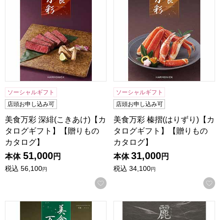
ソーシャルギフト
ソーシャルギフト
店頭お申し込み可
店頭お申し込み可
美食万彩 深緋(こきあけ)【カ
美食万彩 榛摺(はりずり)【カ
タログギフト】【贈りもの
タログギフト】【贈りもの
カタログ】
カタログ】
51,000
31,000
本体
円
本体
円
税込
56,100
税込
34,100
円
円
お気に入りに登録する
美食万彩 青漆(せいしつ)【カタログギフト】【贈りものカタ
プレゼンテージ麗 高麗(コウ