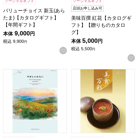
ソーシャルギフト
ソーシャルギフト
店頭お申し込み可
バリューチョイス 新玉(あら
たま)【カタログギフト】
美味百撰 紅花【カタログギ
【年間ギフト】
フト】【贈りものカタロ
グ】
9,000
本体
円
5,000
本体
円
税込
9,900
円
税込
5,500
円
お気に入りに登録する
やさしいみらい すらり【カタログギフト】【贈りものカタロ
美食万彩 紅碧(べにみどり)