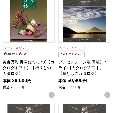
ソーシャルギフト
ソーシャルギフト
店頭お申し込み可
店頭お申し込み可
美食万彩 青漆(せいしつ)【カ
プレゼンテージ麗 高麗(コウ
タログギフト】【贈りもの
ライ)【カタログギフト】
カタログ】
【贈りものカタログ】
26,000
50,900
本体
円
本体
円
税込
28,600
税込
55,990
円
円
お気に入りに登録する
プレゼンテージ麗 唐草(カラクサ)【カタログギフト】【贈り
プレゼンテージ麗 亀甲(キッ