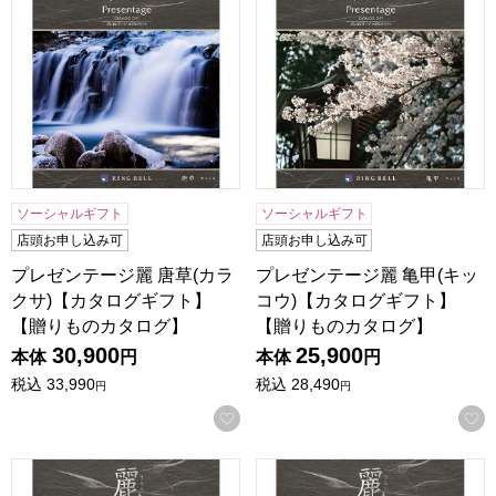
ソーシャルギフト
ソーシャルギフト
店頭お申し込み可
店頭お申し込み可
プレゼンテージ麗 唐草(カラ
プレゼンテージ麗 亀甲(キッ
クサ)【カタログギフト】
コウ)【カタログギフト】
【贈りものカタログ】
【贈りものカタログ】
30,900
25,900
本体
円
本体
円
税込
33,990
税込
28,490
円
円
お気に入りに登録する
プレゼンテージ麗 千鳥(チドリ)【カタログギフト】【贈りも
プレゼンテージ麗 網代(アジ