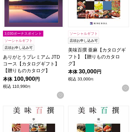
3,030ボーナスポイント
ソーシャルギフト
ソーシャルギフト
店頭お申し込み可
店頭お申し込み可
美味百撰 亜麻【カタログギ
フト】【贈りものカタロ
ありがとうプレミアム JTD
グ】
コース【カタログギフト】
【贈りものカタログ】
30,000
本体
円
100,900
本体
円
税込
33,000
円
税込
110,990
円
お気に入りに登録する
美味百撰 李【カタログギフト】【贈りものカタログ】
美味百撰 榛【カタログギフト