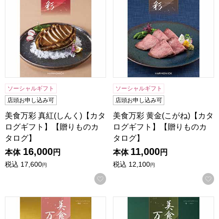
ソーシャルギフト
ソーシャルギフト
店頭お申し込み可
店頭お申し込み可
美食万彩 真紅(しんく)【カタ
美食万彩 黄金(こがね)【カタ
ログギフト】【贈りものカ
ログギフト】【贈りものカ
タログ】
タログ】
16,000
11,000
本体
円
本体
円
税込
17,600
税込
12,100
円
円
お気に入りに登録する
美食万彩 薄紅(うすべに)【カタログギフト】【贈りものカタ
美食万彩 霞(かすみ)【カタ