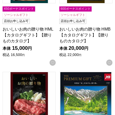
450ボーナスポイント
600ボーナスポイント
ソーシャルギフト
ソーシャルギフト
店頭お申し込み可
店頭お申し込み可
おいしいお肉の贈り物 HML
おいしいお肉の贈り物 HMB
【カタログギフト】【贈り
【カタログギフト】【贈り
ものカタログ】
ものカタログ】
15,000
20,000
本体
円
本体
円
税込
16,500
税込
22,000
円
円
お気に入りに登録する
おいしいお肉の贈り物 HMO【カタログギフト】【贈りもの
ありがとうプレミアム JTO