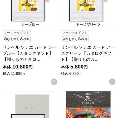
ソーシャルギフト
ソーシャルギフト
店頭お申し込み可
店頭お申し込み可
リンベル ソナエ カード シー
リンベル ソナエ カード アー
ブルー【カタログギフト】
スグリーン【カタログギフ
【贈りものカタロ…
ト】【贈りものカ…
10,800
5,800
本体
円
本体
円
税込
11,880
税込
6,380
円
円
お気に入りに登録する
リンベル ソナエ カード サンシャインレッド【カタログギフ
プレゼンテージ麗 流水(リュ