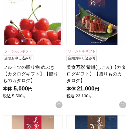
ソーシャルギフト
ソーシャルギフト
店頭お申し込み可
店頭お申し込み可
フルーツの贈り物 めぶき
美食万彩 紫紺(しこん)【カタ
【カタログギフト】【贈り
ログギフト】【贈りものカ
ものカタログ】
タログ】
5,000
21,000
本体
円
本体
円
税込
5,500
税込
23,100
円
円
お気に入りに登録する
美食万彩 真紅(しんく)【カタログギフト】【贈りものカタロ
美食万彩 黄金(こがね)【カ