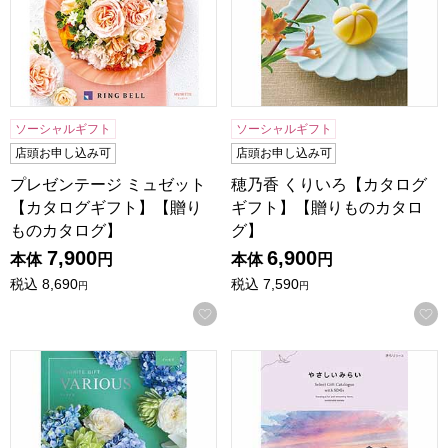
ソーシャルギフト
ソーシャルギフト
店頭お申し込み可
店頭お申し込み可
プレゼンテージ ミュゼット
穂乃香 くりいろ【カタログ
【カタログギフト】【贈り
ギフト】【贈りものカタロ
ものカタログ】
グ】
7,900
6,900
本体
円
本体
円
税込
8,690
税込
7,590
円
円
お気に入りに登録する
ヴァリアス イーモラ【カタログギフト】【贈りものカタログ
やさしいみらい きらり【カ