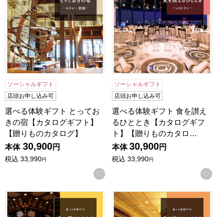
ソーシャルギフト
ソーシャルギフト
店頭お申し込み可
店頭お申し込み可
選べる体験ギフト とってお
選べる体験ギフト 食を讃え
きの宿【カタログギフト】
るひととき【カタログギフ
【贈りものカタログ】
ト】【贈りものカタロ…
30,900
30,900
本体
円
本体
円
税込
33,990
税込
33,990
円
円
お気に入りに登録する
選べる体験ギフト 食に寛ぐひととき【カタログギフト】【贈
選べる体験ギフト 食を愉し