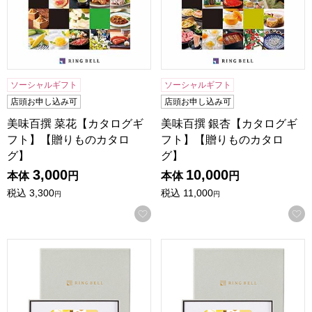
ソーシャルギフト
ソーシャルギフト
店頭お申し込み可
店頭お申し込み可
美味百撰 菜花【カタログギ
美味百撰 銀杏【カタログギ
フト】【贈りものカタロ
フト】【贈りものカタロ
グ】
グ】
3,000
10,000
本体
円
本体
円
税込
3,300
税込
11,000
円
円
お気に入りに登録する
リンベル ソナエ カード シーブルー【カタログギフト】【贈
リンベル ソナエ カード ア