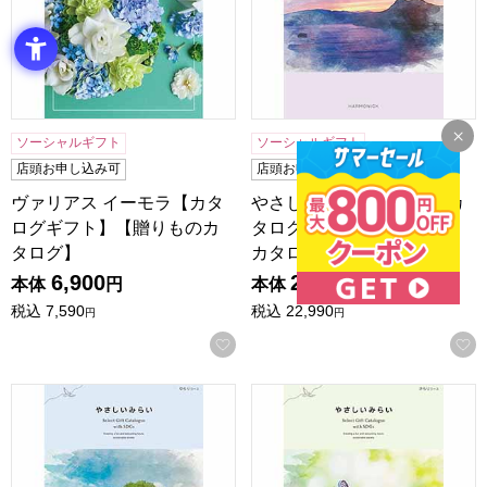
ソーシャルギフト
ソーシャルギフト
店頭お申し込み可
店頭お申し込み可
ヴァリアス イーモラ【カタ
やさしいみらい きらり【カ
ログギフト】【贈りものカ
タログギフト】【贈りもの
タログ】
カタログ】
6,900
20,900
本体
円
本体
円
税込
7,590
税込
22,990
円
円
お気に入りに登録する
やさしいみらい ゆらり【カタログギフト】【贈りものカタロ
やさしいみらい さらり【カ