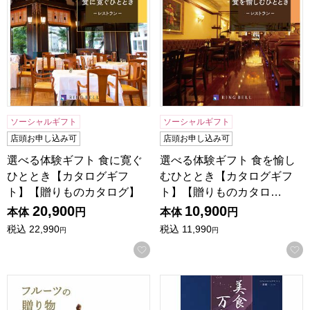
ソーシャルギフト
ソーシャルギフト
店頭お申し込み可
店頭お申し込み可
選べる体験ギフト 食に寛ぐ
選べる体験ギフト 食を愉し
ひととき【カタログギフ
むひととき【カタログギフ
ト】【贈りものカタログ】
ト】【贈りものカタロ…
20,900
10,900
本体
円
本体
円
税込
22,990
税込
11,990
円
円
お気に入りに登録する
フルーツの贈り物 めぶき【カタログギフト】【贈りものカタ
美食万彩 紫紺(しこん)【カ