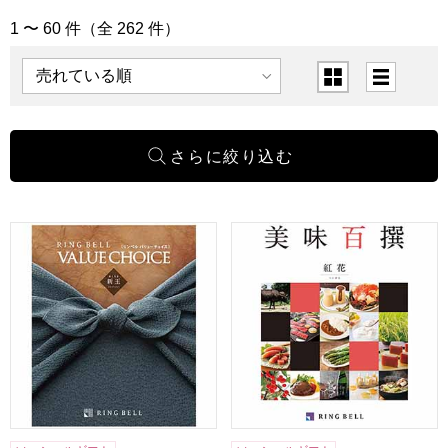
1 〜 60 件（全 262 件）
「カタログギフト」の商品一覧
表示順
表示切替
バリューチョイス 新玉(あらたま)【カタログギフト】【年間
美味百撰 紅花【カタログギフ