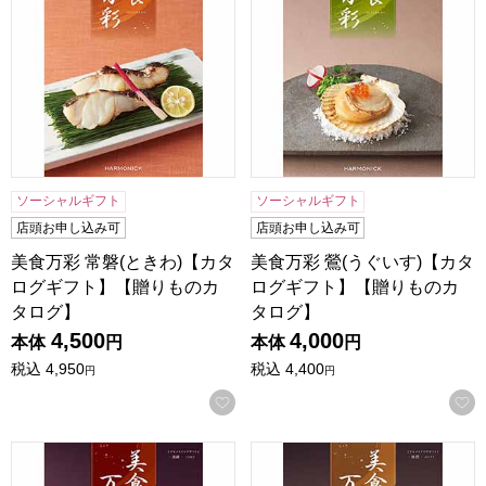
ソーシャルギフト
ソーシャルギフト
店頭お申し込み可
店頭お申し込み可
美食万彩 常磐(ときわ)【カタ
美食万彩 鶯(うぐいす)【カタ
ログギフト】【贈りものカ
ログギフト】【贈りものカ
タログ】
タログ】
4,500
4,000
本体
円
本体
円
税込
4,950
税込
4,400
円
円
お気に入りに登録する
美食万彩 深緋(こきあけ)【カタログギフト】【贈りものカタ
美食万彩 榛摺(はりずり)【