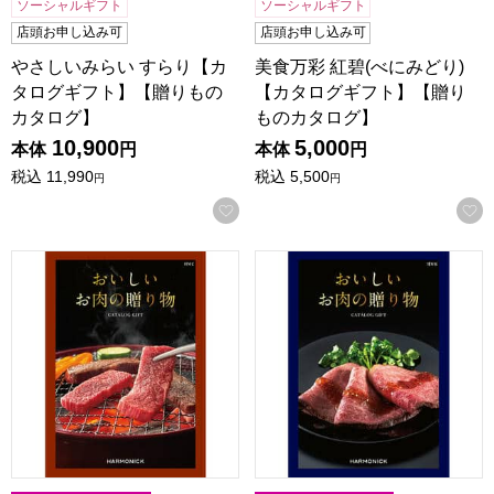
ソーシャルギフト
ソーシャルギフト
店頭お申し込み可
店頭お申し込み可
やさしいみらい すらり【カ
美食万彩 紅碧(べにみどり)
タログギフト】【贈りもの
【カタログギフト】【贈り
カタログ】
ものカタログ】
10,900
5,000
本体
円
本体
円
税込
11,990
税込
5,500
円
円
お気に入りに登録する
おいしいお肉の贈り物 HMC【カタログギフト】【贈りもの
おいしいお肉の贈り物 HMK