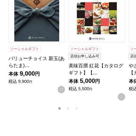
ソーシャルギフト
ソーシャルギフト
ソ
店頭お申し込み可
店
バリューチョイス 新玉(あ
らたま)…
美味百撰 紅花【カタログ
や
ギフト】【…
【
9,000
本体
円
5,000
本体
円
本
税込
9,900
円
税込
5,500
税
お気に入りに登録する
円
お気