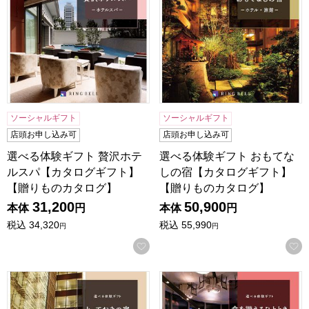
ソーシャルギフト
ソーシャルギフト
店頭お申し込み可
店頭お申し込み可
選べる体験ギフト 贅沢ホテ
選べる体験ギフト おもてな
ルスパ【カタログギフト】
しの宿【カタログギフト】
【贈りものカタログ】
【贈りものカタログ】
31,200
50,900
本体
円
本体
円
税込
34,320
税込
55,990
円
円
お気に入りに登録する
選べる体験ギフト とっておきの宿【カタログギフト】【贈り
選べる体験ギフト 食を讃え