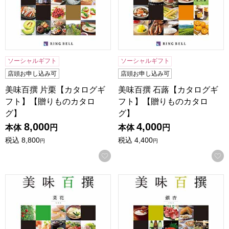
ソーシャルギフト
ソーシャルギフト
店頭お申し込み可
店頭お申し込み可
美味百撰 片栗【カタログギ
美味百撰 石蕗【カタログギ
フト】【贈りものカタロ
フト】【贈りものカタロ
グ】
グ】
8,000
4,000
本体
円
本体
円
税込
8,800
税込
4,400
円
円
お気に入りに登録する
美味百撰 菜花【カタログギフト】【贈りものカタログ】
美味百撰 銀杏【カタログギフ