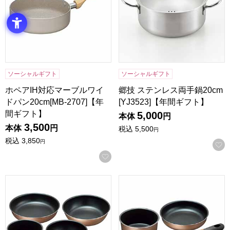
ソーシャルギフト
ソーシャルギフト
ホペアIH対応マーブルワイ
郷技 ステンレス両手鍋20cm
ドパン20cm[MB-2707]【年
[YJ3523]【年間ギフト】
間ギフト】
5,000
本体
円
3,500
本体
円
税込
5,500
円
税込
3,850
円
お気に入りに登録する
ブラナーノII IH着脱ハンドル鍋4点セット [MB-2441]【年間
ブラナーノII IH着脱ハンドル鍋2