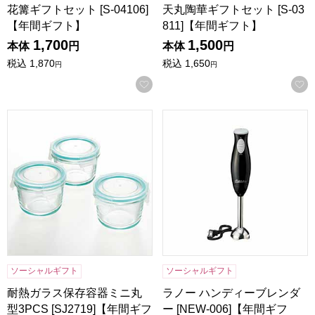
花篝ギフトセット [S-04106]
天丸陶華ギフトセット [S-03
【年間ギフト】
811]【年間ギフト】
1,700
1,500
本体
円
本体
円
税込
1,870
税込
1,650
円
円
お気に入りに登録する
耐熱ガラス保存容器ミニ丸型3PCS [SJ2719]【年間ギフト】
ラノー ハンディーブレンダー [
ソーシャルギフト
ソーシャルギフト
耐熱ガラス保存容器ミニ丸
ラノー ハンディーブレンダ
型3PCS [SJ2719]【年間ギフ
ー [NEW-006]【年間ギフ