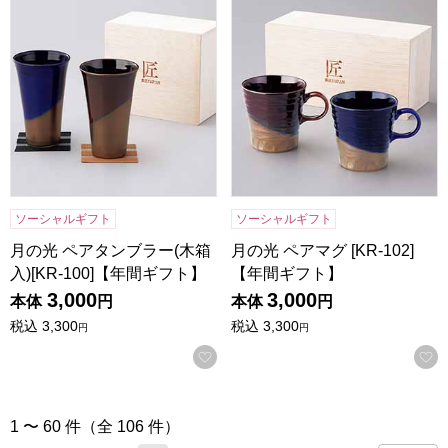
月の光 ペアタンブラー(木箱入)[KR-100]【年間ギフト】
月の光 ペアマグ [KR-102]
ソーシャルギフト
ソーシャルギフト
月の光 ペアタンブラー(木箱
月の光 ペアマグ [KR-102]
入)[KR-100]【年間ギフト】
【年間ギフト】
3,000
3,000
本体
円
本体
円
税込
3,300
税込
3,300
円
円
お気に入りに登録する
1 〜 60 件（全 106 件）