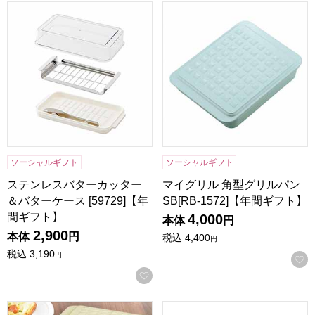
ステンレスバターカッター＆バターケース [59729]【年間ギ
マイグリル 角型グリルパン SB[
ソーシャルギフト
ソーシャルギフト
ステンレスバターカッター
マイグリル 角型グリルパン
＆バターケース [59729]【年
SB[RB-1572]【年間ギフト】
間ギフト】
4,000
本体
円
2,900
本体
円
税込
4,400
円
税込
3,190
円
お気に入りに登録する
マイグリル 角型グリルパン GIY[RB-1571]【年間ギフト】
燕人の匠 カトラリー8pcs [EC