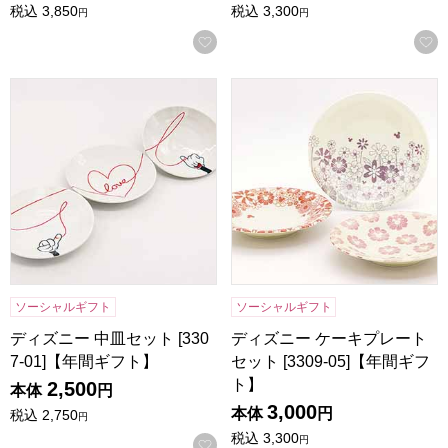
税込
3,850
税込
3,300
円
円
お気に入りに登録する
ディズニー 中皿セット [3307-01]【年間ギフト】
ディズニー ケーキプレートセット
ソーシャルギフト
ソーシャルギフト
ディズニー 中皿セット [330
ディズニー ケーキプレート
7-01]【年間ギフト】
セット [3309-05]【年間ギフ
ト】
2,500
本体
円
3,000
本体
円
税込
2,750
円
税込
3,300
円
お気に入りに登録する