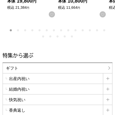
19,800
10,800
本体
円
本体
円
本
税込
21,384
税込
11,664
税
円
円
お気に入りに登録する
お気
特集から選ぶ
ギフト
出産内祝い
詳
結婚内祝い
詳
快気祝い
詳
香典返し
詳