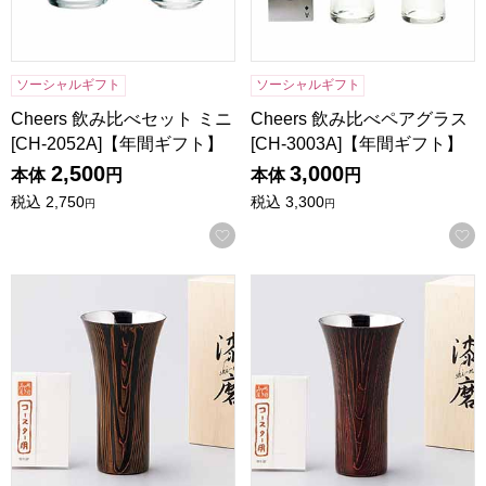
ソーシャルギフト
ソーシャルギフト
Cheers 飲み比べセット ミニ
Cheers 飲み比べペアグラス
[CH-2052A]【年間ギフト】
[CH-3003A]【年間ギフト】
2,500
3,000
本体
円
本体
円
税込
2,750
税込
3,300
円
円
お気に入りに登録する
漆磨シリーズ 和然檀 ビアカップ(木箱入)黒檀[SCS-L201]
漆磨シリーズ 和然檀 ビアカップ