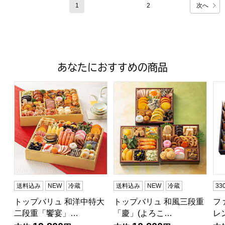
次へ
1
2
あなたにおすすめの商品
トップバリュ 和洋中特大二段重「饗宴」(きょうえん)【4
トップバリュ 和風三段重「慶」
フ
送料込み
NEW
冷蔵
送料込み
NEW
冷蔵
3
トップバリュ 和洋中特大
トップバリュ 和風三段重
フ
二段重「饗宴」…
「慶」(よろこ…
レ