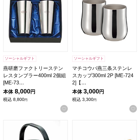
ソーシャルギフト
ソーシャルギフト
燕研磨ファクトリーステン
マチコウバ燕三条ステンレ
レスタンブラー400ml 2個組
スカップ300ml 2P [ME-724
[ME-73…
2]【…
8,000
3,000
本体
円
本体
円
税込
8,800
税込
3,300
円
円
お気に入りに登録する
真空保温調理鍋 [37495]【年間ギフト】
ホペア IH対応ガラス蓋付マーブ