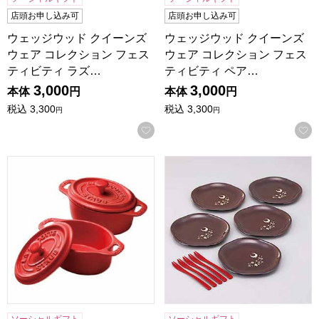
店頭お申し込み可
店頭お申し込み可
ウェッジウッド クイーンズ
ウェッジウッド クイーンズ
ウェア コレクション フェス
ウェア コレクション フェス
ティビティ ラズ…
ティビティ ペア…
3,000
3,000
本体
円
本体
円
税込
3,300
税込
3,300
円
円
お気に入りに登録する
ストウブ ココットオーバル ペア[3107-409]【贈りものカタ
山中塗多用皿5客揃え(和フォーク