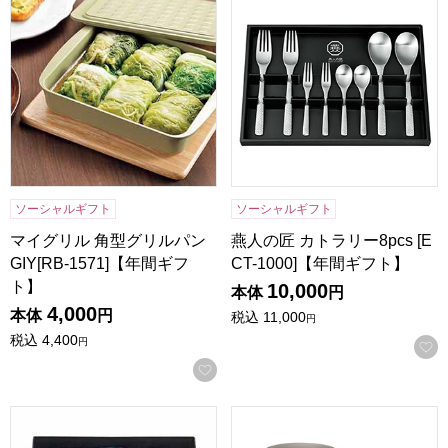
ソーシャルギフト
ソーシャルギフト
マイグリル 角型グリルパン
燕人の匠 カトラリー8pcs [E
GIY[RB-1571]【年間ギフ
CT-1000]【年間ギフト】
ト】
10,000
本体
円
4,000
本体
円
税込
11,000
円
税込
4,400
円
お気に入りに登録する
燕研磨ファクトリーステンレスタンブラー400ml 2個組 [ME-
マチコウバ燕三条ステンレスカップ3