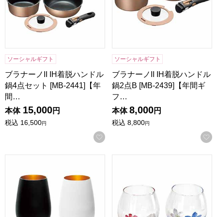
ソーシャルギフト
ソーシャルギフト
ブラナーノII IH着脱ハンドル
ブラナーノII IH着脱ハンドル
鍋4点セット [MB-2441]【年
鍋2点B [MB-2439]【年間ギ
間…
フ…
15,000
8,000
本体
円
本体
円
税込
16,500
税込
8,800
円
円
お気に入りに登録する
バイカラー ペアタンブラーブラック＆ホワイト [ST35212G
フローラ ゆらりグラスペアA [F