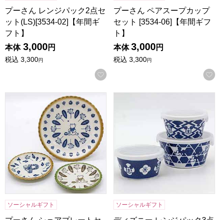
プーさん レンジパック2点セ
プーさん ペアスープカップ
ット(LS)[3534-02]【年間ギ
セット [3534-06]【年間ギフ
フト】
ト】
3,000
3,000
本体
円
本体
円
税込
3,300
税込
3,300
円
円
お気に入りに登録する
プーさん シェアプレートセット [3536-02]【年間ギフト】
ディズニー レンジパック3点セット
ソーシャルギフト
ソーシャルギフト