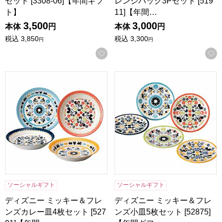
セット [3308-06]【年間ギフ
レンジパック3Pセット [519
ト】
11]【年間…
3,500
3,000
本体
円
本体
円
税込
3,850
税込
3,300
円
円
お気に入りに登録する
ディズニー ミッキー＆フレンズカレー皿4枚セット [52791]
ディズニー ミッキー＆フレンズ小
ソーシャルギフト
ソーシャルギフト
ディズニー ミッキー＆フレ
ディズニー ミッキー＆フレ
ンズカレー皿4枚セット [527
ンズ小皿5枚セット [52875]