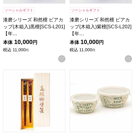
ソーシャルギフト
ソーシャルギフト
漆磨シリーズ 和然檀 ビアカ
漆磨シリーズ 和然檀 ビアカ
ップ(木箱入)黒檀[SCS-L201]
ップ(木箱入)紫檀[SCS-L202]
【年…
【年…
10,000
10,000
本体
円
本体
円
税込
11,000
税込
11,000
円
円
お気に入りに登録する
若狭塗 金紋満月うさぎ(桐箱入)[S-03184]【年間ギフト】
プーさん レンジパック2点セット(