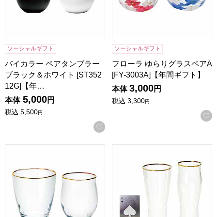
ソーシャルギフト
ソーシャルギフト
バイカラー ペアタンブラー
フローラ ゆらりグラスペアA
ブラック＆ホワイト [ST352
[FY-3003A]【年間ギフト】
12G]【年…
3,000
本体
円
5,000
本体
円
税込
3,300
円
税込
5,500
円
お気に入りに登録する
Cheers 飲み比べセット ミニ [CH-2052A]【年間ギフト】
Cheers 飲み比べペアグラス [