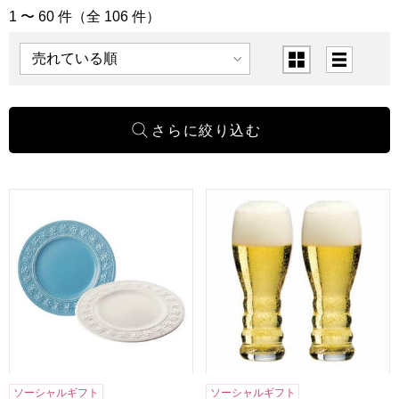
1 〜 60 件（全 106 件）
「キッチン用品」の商品一覧
表示順
表示切替
ウェッジウッド クイーンズウェア コレクション フェスティビティ
リーデル リーデル ペアビアグラ
ソーシャルギフト
ソーシャルギフト