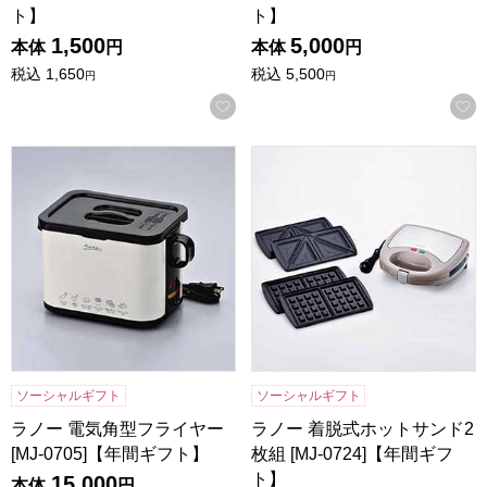
ト】
ト】
1,500
5,000
本体
円
本体
円
税込
1,650
税込
5,500
円
円
お気に入りに登録する
ラノー 電気角型フライヤー [MJ-0705]【年間ギフト】
ラノー 着脱式ホットサンド2枚組 
ソーシャルギフト
ソーシャルギフト
ラノー 電気角型フライヤー
ラノー 着脱式ホットサンド2
[MJ-0705]【年間ギフト】
枚組 [MJ-0724]【年間ギフ
ト】
15,000
本体
円