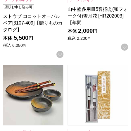
ソーシャルギフト
ソーシャルギフト
店頭お申し込み可
山中塗多用皿5客揃え(和フォ
ーク付)雪月花 [HR202003]
ストウブ ココットオーバル
【年間…
ペア[3107-409]【贈りものカ
タログ】
2,000
本体
円
5,500
本体
円
税込
2,200
円
税込
6,050
円
お気に入りに登録する
黒備前 ミニ御膳セット [MGKB1215-1]【年間ギフト】
紬ギフトセット [S-04107]