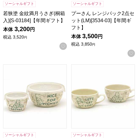
ソーシャルギフト
ソーシャルギフト
若狭塗 金紋満月うさぎ(桐箱
プーさん レンジパック2点セ
入)[S-03184]【年間ギフト】
ット(LM)[3534-03]【年間ギ
フト】
3,200
本体
円
3,500
本体
円
税込
3,520
円
税込
3,850
円
お気に入りに登録する
プーさん レンジパック2点セット(LS)[3534-02]【年間ギフト
プーさん ペアスープカップセット
ソーシャルギフト
ソーシャルギフト