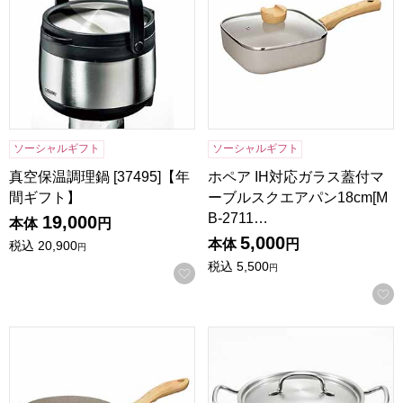
ソーシャルギフト
ソーシャルギフト
真空保温調理鍋 [37495]【年
ホペア IH対応ガラス蓋付マ
間ギフト】
ーブルスクエアパン18cm[M
B-2711…
19,000
本体
円
5,000
本体
円
税込
20,900
円
税込
5,500
円
お気に入りに登録する
ホペアIH対応マーブルワイドパン20cm[MB-2707]【年間ギフ
郷技 ステンレス両手鍋20cm[Y