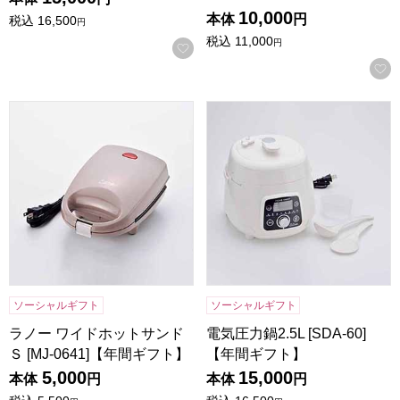
10,000
本体
円
税込
16,500
円
税込
11,000
円
お気に入りに登録する
ラノー ワイドホットサンドＳ [MJ-0641]【年間ギフト】
電気圧力鍋2.5L [SDA-60]
ソーシャルギフト
ソーシャルギフト
ラノー ワイドホットサンド
電気圧力鍋2.5L [SDA-60]
Ｓ [MJ-0641]【年間ギフト】
【年間ギフト】
5,000
15,000
本体
円
本体
円