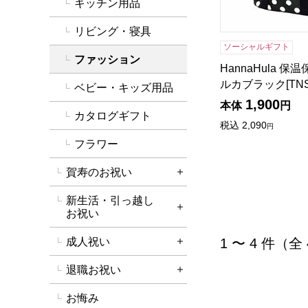
キッチン用品
リビング・寝具
ソーシャルギフト
ファッション
HannaHula 保
ルカブラック[TNS
ベビー・キッズ用品
1,900
本体
円
カタログギフト
税込
2,090
円
フラワー
賀寿のお祝い
詳細を開く
新生活・引っ越し
詳細を開く
お祝い
1 〜 4 件（全
成人祝い
詳細を開く
退職お祝い
詳細を開く
お悔み