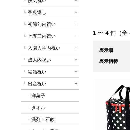
快気祝い
詳細を開く
香典返し
詳細を開く
初節句内祝い
詳細を開く
「ファッション」
1 〜 4 件（全
七五三内祝い
詳細を開く
入園入学内祝い
表示順
詳細を開く
成人内祝い
表示切替
詳細を開く
結婚祝い
詳細を開く
HannaHula 
出産祝い
詳細を閉じる
洋菓子
タオル
洗剤・石鹸