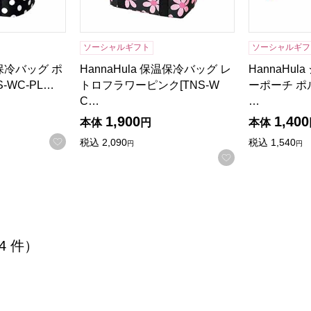
ソーシャルギフト
ソーシャルギフ
温保冷バッグ ポ
HannaHula 保温保冷バッグ レ
HannaHu
-WC-PL…
トロフラワーピンク[TNS-W
ーポーチ ポ
C…
…
1,900
1,400
本体
円
本体
お気に入りに登録する
税込
2,090
税込
1,540
円
円
お気に入りに登
 4 件）