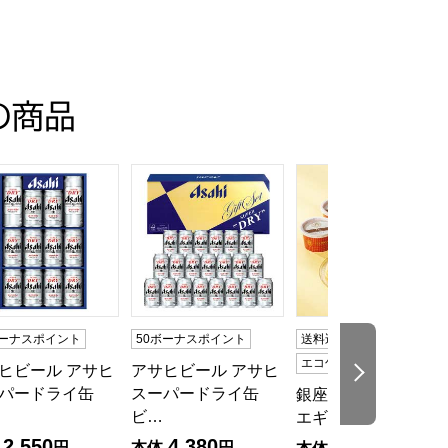
の商品
目】【イオンのおせち】
人前・35品目】【イオンのおせち】
トクラシック30【夏の贈りもの・お中元】[EX-C30]
ヒビール アサヒスーパードライ缶ビールセット【夏の贈りもの・お
アサヒビール アサヒスーパードライ缶ビールセ
銀座京橋 レ ロジェ 
ボーナスポイント
50ボーナスポイント
送料込み
冷凍
エコ包装
ヒビール アサヒ
アサヒビール アサヒ
次の商品
パードライ缶
スーパードライ缶
銀座京橋 レ ロジェ
ビ…
エギュスキロール…
2,550
4,380
3,000
円
本体
円