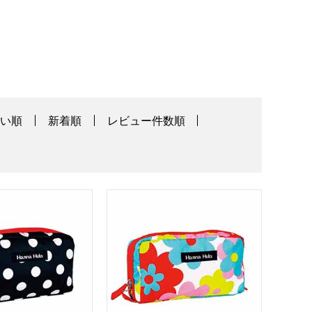
高い順
新着順
レビュー件数順
ク[TNS-WC-RFL01]【年間ギフト】
la シングルファスナーポーチ ポルカブラック[CSP-SF-PLK01
HannaHula シングルファスナーポーチ 