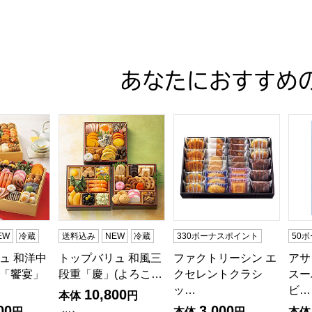
あなたにおすすめ
ュ 和洋中特大二段重「饗宴」(きょうえん)【4〜5人前・77品
トップバリュ 和風三段重「慶」(よろこび)【3〜4
ファクトリーシン エクセレン
アサ
EW
冷蔵
送料込み
NEW
冷蔵
330ボーナスポイント
50
ュ 和洋中
トップバリュ 和風三
ファクトリーシン エ
アサ
「饗宴」
段重「慶」(よろこ…
クセレントクラシ
スー
ッ…
ビ…
10,800
本体
円
00
3,000
円
本体
円
本体