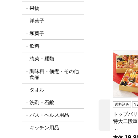
果物
洋菓子
和菓子
飲料
トップバリ
惣菜・麺類
調味料・佃煮・その他
食品
タオル
洗剤・石鹸
送料込み
N
トップバリ
前の商品
バス・ヘルス用品
特大二段重
キッチン用品
…
19,8
本体