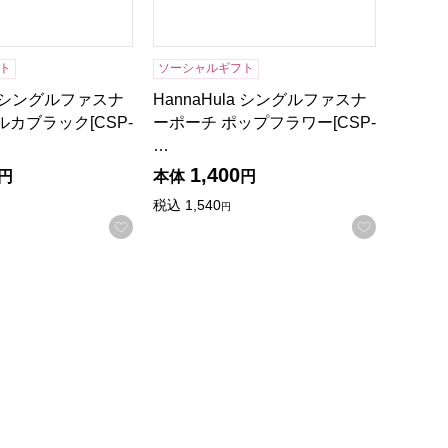
ト
ソーシャルギフト
la シングルファスナ
HannaHula シングルファスナ
ルカブラック[CSP-
ーポーチ ポップフラワー[CSP-
…
1,400
円
本体
円
税込
1,540
円
録する
お気に入りに登録する
お気に入