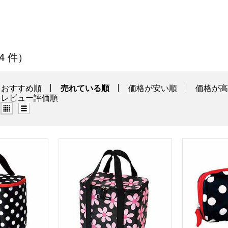
の商品一覧
 4 件）
おすすめ順
売れている順
価格が安い順
価格が
レビュー評価順
グリッド表示（タイル表示）
リスト表示
保温保冷バッグ ポルカブラック[TNS-WC-PLK01]【年間ギフト】
HannaHula 保温保冷バッグ レトロフラワーピン
HannaHu