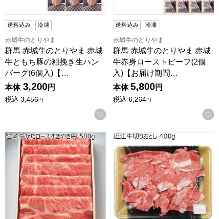
送料込み
冷凍
送料込み
冷凍
赤城牛のとりやま
赤城牛のとりやま
群馬 赤城牛のとりやま 赤城
群馬 赤城牛のとりやま 赤城
牛ともち豚の粗挽き生ハン
牛赤身ローストビーフ(2個
バーグ(6個入)【…
入)【お届け期間…
3,200
5,800
本体
円
本体
円
税込
3,456
税込
6,264
円
円
お気に入りに登録する
宮崎県産 宮崎牛かたロースすきやき用 500g【NN】
滋賀県産 近江牛切りおとし 4