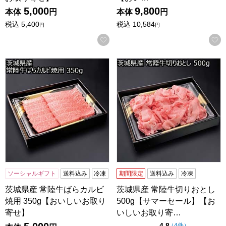
5,000
9,800
本体
円
本体
円
税込
5,400
税込
10,584
円
円
お気に入りに登録する
茨城県産 常陸牛ばらカルビ焼用 350g【おいしいお取り寄せ
茨城県産 常陸牛切りおとし 
ソーシャルギフト
送料込み
冷凍
期間限定
送料込み
冷凍
茨城県産 常陸牛ばらカルビ
茨城県産 常陸牛切りおとし
焼用 350g【おいしいお取り
500g【サマーセール】【お
寄せ】
いしいお取り寄…
点（5点満点中）
4.8
の評価
（
4件
）