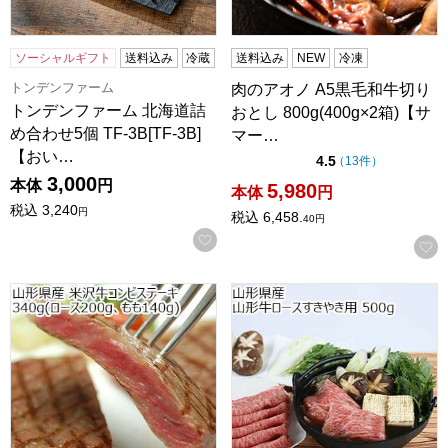
ソーシャルギフト
送料込み
冷蔵
送料込み
NEW
冷凍
トンデンファーム
肉のアオノ A5黒毛和牛切り
トンデンファーム 北海道詰
おとし 800g(400g×2箱)【サ
め合わせ5個 TF-3B[TF-3B]
マー…
【おい…
点（5点満点中）
4.5
の評価
（
13件
）
3,000
本体
円
5,980
本体
円
税込
3,240
円
税込
6,458.
40
円
お気に入りに登録する
山形県産 米沢牛コンビステーキ(ロース・もも) 340g(ロース20
山形県産 山形県産 山形牛ロー