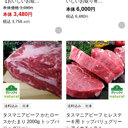
【おいしいお取…
いしいお取り寄…
値引き前の価格：
本体価格
3,680
6,000
円
本体
円
3,480
本体
円
税込
6,480
円
税込
3,758.
40
円
お気に入りに登録する
タスマニアビーフ かたロースかたまり 2000g トップバ
タスマニアビーフ ヒレステー
送料込み
冷凍
送料込み
冷凍
タスマニアビーフ かたロー
タスマニアビーフ ヒレステ
スかたまり 2000g トップバ
ーキ用 トップバリュグリー