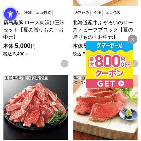
送料込み
冷凍
エコ包装
送料込み
冷凍
エコ包装
霧島黒豚 ロース肉漬け三昧
北海道産牛ふぞろいのロー
セット【夏の贈りもの・お
ストビーフブロック【夏の
中元】
贈りもの・お中元】
5,000
5,000
本体
円
本体
円
税込
5,400
税込
5,400
円
円
お気に入りに登録する
国産黒毛和牛ばら焼肉用【夏の贈りもの・お中元】
黒牛ローストビーフ、黒豚ロ