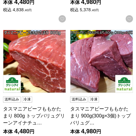
4,480
4,980
本体
円
本体
円
税込
4,838.
税込
5,378.
40
円
40
円
お気に入りに登録する
タスマニアビーフももかたまり 800g トップバリュグリー
タスマニアビーフももかたまり 
送料込み
冷凍
送料込み
冷凍
タスマニアビーフももかた
タスマニアビーフももかた
まり 800g トップバリュグリ
まり 900g(300g×3個)トップ
ーンアイナチュ…
バリュグ…
4,480
4,980
本体
円
本体
円