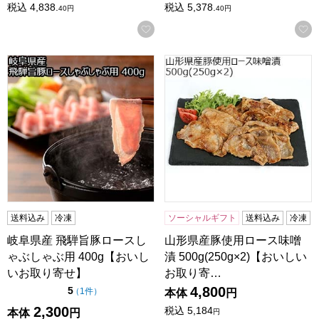
税込
4,838.
税込
5,378.
40
円
40
円
お気に入りに登録する
岐阜県産 飛騨旨豚ロースしゃぶしゃぶ用 400g【おいしいお
山形県産豚使用ロース味噌漬 50
送料込み
冷凍
ソーシャルギフト
送料込み
冷凍
岐阜県産 飛騨旨豚ロースし
山形県産豚使用ロース味噌
ゃぶしゃぶ用 400g【おいし
漬 500g(250g×2)【おいしい
いお取り寄せ】
お取り寄…
4,800
点（5点満点中）
5
の評価
（
1件
）
本体
円
2,300
税込
5,184
本体
円
円