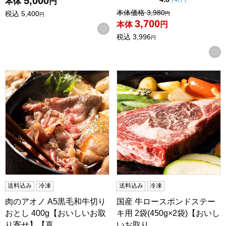
5,000
本体
円
値引き前の価格：
本体価格
3,980
税込
5,400
円
円
3,700
本体
円
お気に入りに登録する
税込
3,996
円
肉のアオノ A5黒毛和牛切りおとし 400g【おいしいお取り
国産 牛ロースポンドステーキ用
送料込み
冷凍
送料込み
冷凍
肉のアオノ A5黒毛和牛切り
国産 牛ロースポンドステー
おとし 400g【おいしいお取
キ用 2袋(450g×2袋)【おいし
り寄せ】【直…
いお取り…