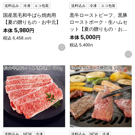
送料込み
冷凍
エコ包装
送料込み
冷凍
エコ包装
国産黒毛和牛ばら焼肉用
黒牛ローストビーフ、黒豚
【夏の贈りもの・お中元】
ローストポーク・生ハムセ
ット【夏の贈りもの・お…
5,980
本体
円
5,000
本体
円
税込
6,458.
40
円
税込
5,400
円
お気に入りに登録する
仙台牛かたロースすきやき用 500g【サマーセール】
仙台牛かたロース焼肉用 500
送料込み
NEW
冷凍
送料込み
NEW
冷凍