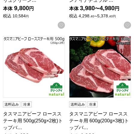
リュグリーン…
ンアイナチュラル …
9,800
3,980
4,980
本体
円
本体
〜
円
税込
10,584
税込
4,298.
5,378.
円
40
〜
40
円
お気に入りに登録する
タスマニアビーフ ロースステーキ用 500g(250g×2枚)
タスマニアビーフ ロースステー
送料込み
冷凍
送料込み
冷凍
タスマニアビーフ ロースス
タスマニアビーフ ロースス
テーキ用 500g(250g×2枚)ト
テーキ用 600g(200g×3枚)ト
ップバ…
ップバ…