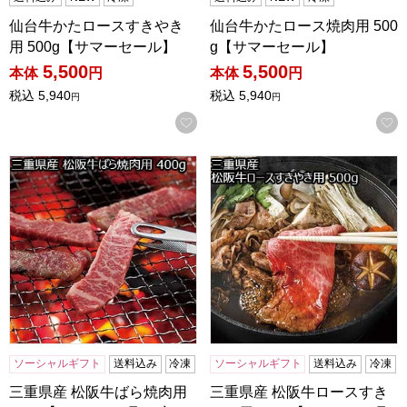
仙台牛かたロースすきやき
仙台牛かたロース焼肉用 500
用 500g【サマーセール】
g【サマーセール】
5,500
5,500
本体
円
本体
円
税込
5,940
税込
5,940
円
円
お気に入りに登録する
三重県産 松阪牛ばら焼肉用 400g【おいしいお取り寄せ】
三重県産 松阪牛ロースすきやき
ソーシャルギフト
送料込み
冷凍
ソーシャルギフト
送料込み
冷凍
三重県産 松阪牛ばら焼肉用
三重県産 松阪牛ロースすき