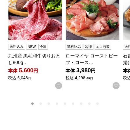
送料込み
NEW
冷凍
送料込み
冷凍
エコ包装
送
九州産 黒毛和牛切りおと
ローマイヤ ローストビー
石
し800g…
フ・ロース…
揚
5,600
3,980
本体
円
本体
円
本
税込
6,048
税込
4,298.
税
円
40円
お気に入りに登録する
お気