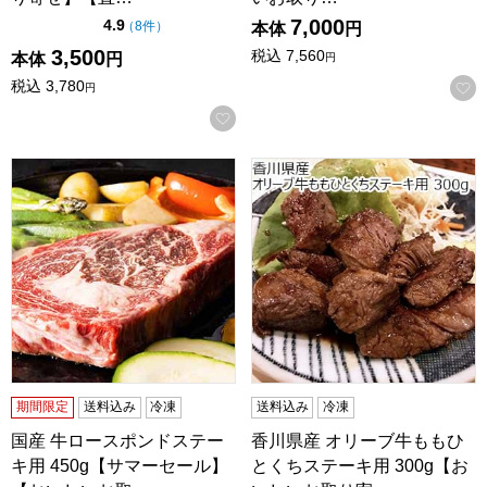
7,000
点（5点満点中）
4.9
の評価
（
8件
）
本体
円
3,500
税込
7,560
本体
円
円
税込
3,780
円
お気に入りに登録する
国産 牛ロースポンドステーキ用 450g【サマーセール】【
香川県産 オリーブ牛ももひと
期間限定
送料込み
冷凍
送料込み
冷凍
国産 牛ロースポンドステー
香川県産 オリーブ牛ももひ
キ用 450g【サマーセール】
とくちステーキ用 300g【お