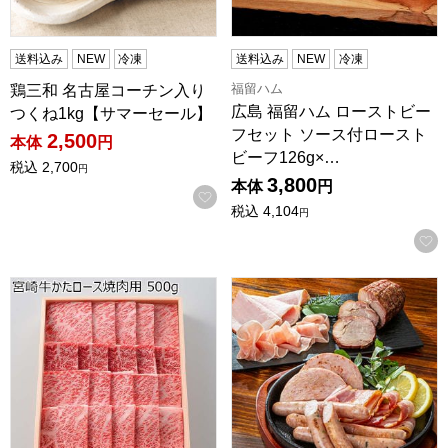
送料込み
NEW
冷凍
送料込み
NEW
冷凍
福留ハム
鶏三和 名古屋コーチン入り
広島 福留ハム ローストビー
つくね1kg【サマーセール】
フセット ソース付ロースト
2,500
本体
円
ビーフ126g×…
税込
2,700
円
3,800
本体
円
お気に入りに登録する
税込
4,104
円
宮崎県産 宮崎牛かたロース焼肉用 500g【NN】
トンデンファーム 北海道詰め合わ