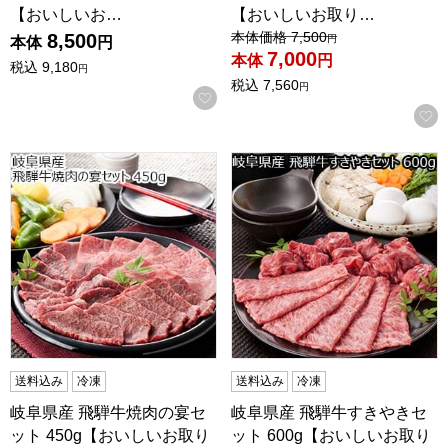
【おいしいお…
【おいしいお取り…
値引き前の価格：
本体価格
7,500
8,500
円
本体
円
7,000
本体
円
税込
9,180
円
税込
7,560
円
お気に入りに登録する
岐阜県産 飛騨牛焼肉の宴セット 450g【おいしいお取り寄せ
岐阜県産 飛騨牛すきやきセット
送料込み
冷凍
送料込み
冷凍
岐阜県産 飛騨牛焼肉の宴セ
岐阜県産 飛騨牛すきやきセ
ット 450g【おいしいお取り
ット 600g【おいしいお取り