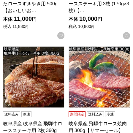
たロースすきやき用 500g
ースステーキ用 3枚 (170g×3
【おいしいお…
枚)【…
11,000
10,000
本体
円
本体
円
税込
11,880
税込
10,800
円
円
お気に入りに登録する
岐阜県産 岐阜県産 飛騨牛ロースステーキ用 2枚 360g【お
岐阜県産 飛騨牛ロース焼肉用
送料込み
冷凍
期間限定
送料込み
冷凍
岐阜県産 岐阜県産 飛騨牛ロ
岐阜県産 飛騨牛ロース焼肉
ースステーキ用 2枚 360g
用 300g【サマーセール】