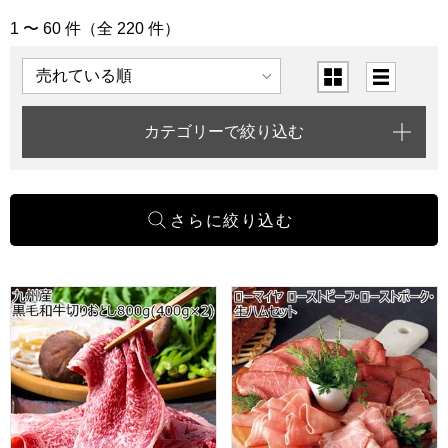
1 〜 60 件（全 220 件）
「精肉・ハム・ローストビーフ」の商品一覧
表示順
表示切替
カテゴリーで絞り込む
九州産 黒毛和牛切りおとし800g(400g×2)【サマーセール】
ローマイヤ ローストビーフ