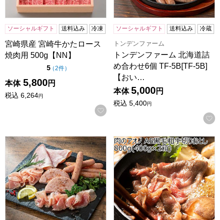
ソーシャルギフト
送料込み
冷凍
ソーシャルギフト
送料込み
冷蔵
トンデンファーム
宮崎県産 宮崎牛かたロース
トンデンファーム 北海道詰
焼肉用 500g【NN】
め合わせ6個 TF-5B[TF-5B]
点（5点満点中）
5
の評価
（
2件
）
【おい…
5,800
本体
円
5,000
本体
円
税込
6,264
円
税込
5,400
円
お気に入りに登録する
トンデンファーム 北海道詰め合わせ5個 TF-3B[TF-3B]【
肉のアオノ A5黒毛和牛切りおとし