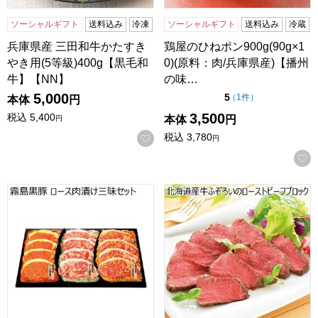
ソーシャルギフト
送料込み
冷凍
ソーシャルギフト
送料込み
冷蔵
兵庫県産 三田和牛かたすき
鶏屋のひねポン900g(90g×1
やき用(5等級)400g【黒毛和
0)(原料：肉/兵庫県産)【播州
牛】【NN】
の味…
5,000
点（5点満点中）
5
の評価
（
1件
）
本体
円
3,500
税込
5,400
本体
円
円
税込
3,780
お気に入りに登録する
円
霧島黒豚 ロース肉漬け三昧セット【夏の贈りもの・お中元】
北海道産牛ふぞろいのロース