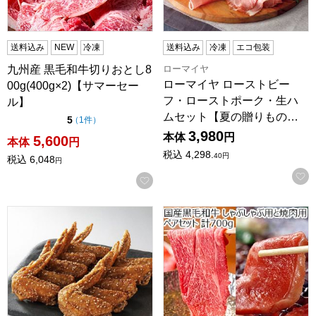
送料込み
NEW
冷凍
送料込み
冷凍
エコ包装
ローマイヤ
九州産 黒毛和牛切りおとし8
ローマイヤ ローストビー
00g(400g×2)【サマーセー
フ・ローストポーク・生ハ
ル】
ムセット【夏の贈りもの…
点（5点満点中）
5
の評価
（
1件
）
3,980
本体
円
5,600
本体
円
税込
4,298.
40
円
税込
6,048
円
お気に入りに登録する
石昆 うみぁーっ手羽の唐揚げ【CB】
国産黒毛和牛 しゃぶしゃぶ用と