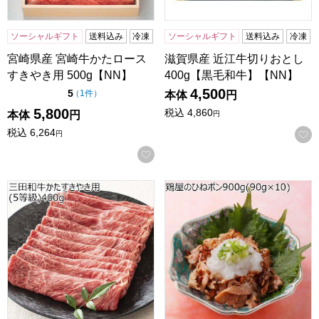
ソーシャルギフト
送料込み
冷凍
ソーシャルギフト
送料込み
冷凍
宮崎県産 宮崎牛かたロース
滋賀県産 近江牛切りおとし
すきやき用 500g【NN】
400g【黒毛和牛】【NN】
4,500
点（5点満点中）
5
の評価
（
1件
）
本体
円
5,800
税込
4,860
本体
円
円
税込
6,264
円
お気に入りに登録する
兵庫県産 三田和牛かたすきやき用(5等級)400g【黒毛和牛】
鶏屋のひねポン900g(90g×1