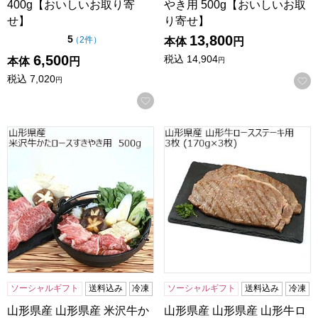
400g【おいしいお取り寄
やき用 500g【おいしいお取
せ】
り寄せ】
13,800
点（5点満点中）
5
の評価
（
2件
）
本体
円
6,500
税込
14,904
本体
円
円
税込
7,020
円
お気に入りに登録する
山形県産 山形県産 米沢牛かたロースすきやき用 500g【お
山形県産 山形県産 山形牛ロース
ソーシャルギフト
送料込み
冷凍
ソーシャルギフト
送料込み
冷凍
山形県産 山形県産 米沢牛か
山形県産 山形県産 山形牛ロ