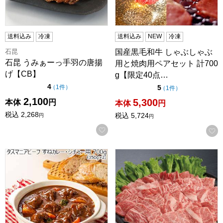
送料込み
冷凍
送料込み
NEW
冷凍
石昆
国産黒毛和牛 しゃぶしゃぶ
石昆 うみぁーっ手羽の唐揚
用と焼肉用ペアセット 計700
げ【CB】
g【限定40点…
点（5点満点中）
4
の評価
点（5点満点中）
（
1件
）
5
の評価
（
1件
）
2,100
5,300
本体
円
本体
円
税込
2,268
税込
5,724
円
円
お気に入りに登録する
タスマニアビーフ すねカレー・シチュー用 700g (350g
島根 しまね和牛 A4等級かたロ