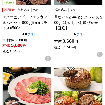
期間限定
送料込み
冷凍
送料込み
冷凍
タスマニアビーフタン食べ
昔ながらの牛タンスライス 5
比べセット 800g(5mmスラ
00g【おいしいお取り寄せ】
イス×500g…
【直送】
点（5点満点中）
点（5点満点中）
4.3
5
の評価
の評価
（
3件
）
（
1件
）
値引き前の価格：
本体価格
6,000
3,680
円
本体
円
5,600
本体
円
税込
3,974.
40
円
税込
6,048
円
お気に入りに登録する
昔ながらの牛タンスライス(冷凍)1000g(500g×2パック)
格之進 3種の格之進ハンバー