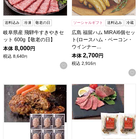
送料込み
冷凍
敬老の日
ソーシャルギフト
送料込み
冷蔵
岐阜県産 飛騨牛すきやきセ
広島 福留ハム MIRAI6個セッ
ット 600g【敬老の日】
ト(ロースハム・ベーコン・
ウインナー…
8,000
本体
円
2,700
本体
円
税込
8,640
円
税込
2,916
円
お気に入りに登録する
群馬 赤城牛のとりやま 赤城牛ともち豚の粗挽き生ハンバーグ(6
群馬 赤城牛のとりやま 赤城牛