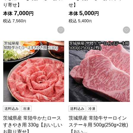
り寄せ】
せ】
7,000
5,000
本体
円
本体
円
税込
7,560
税込
5,400
円
円
お気に入りに登録する
茨城県産 常陸牛かたロースすきやき用 330g【おいしいお取
茨城県産 常陸牛サーロインステー
送料込み
冷凍
送料込み
冷凍
茨城県産 常陸牛かたロース
茨城県産 常陸牛サーロイン
すきやき用 330g【おいしい
ステーキ用 500g(250g×2枚)
お取り寄せ】
【おい…