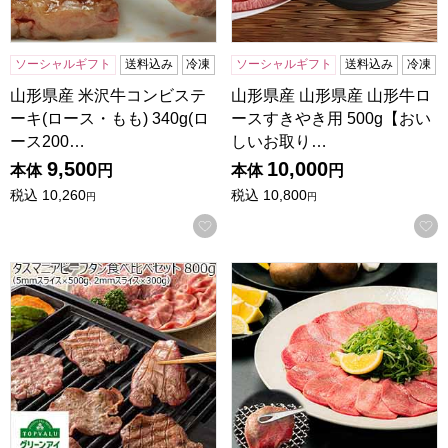
ソーシャルギフト
送料込み
冷凍
ソーシャルギフト
送料込み
冷凍
山形県産 米沢牛コンビステ
山形県産 山形県産 山形牛ロ
ーキ(ロース・もも) 340g(ロ
ースすきやき用 500g【おい
ース200…
しいお取り…
9,500
10,000
本体
円
本体
円
税込
10,260
税込
10,800
円
円
お気に入りに登録する
タスマニアビーフタン食べ比べセット 800g(5mmスライス×
昔ながらの牛タンスライス 5