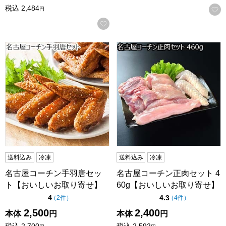
税込
2,484
円
お気に入りに登録する
名古屋コーチン手羽唐セット【おいしいお取り寄せ】
名古屋コーチン正肉セット 4
送料込み
冷凍
送料込み
冷凍
名古屋コーチン手羽唐セッ
名古屋コーチン正肉セット 4
ト【おいしいお取り寄せ】
60g【おいしいお取り寄せ】
点（5点満点中）
点（5点満点中）
4
4.3
の評価
の評価
（
2件
）
（
4件
）
2,500
2,400
本体
円
本体
円
税込
2,700
税込
2,592