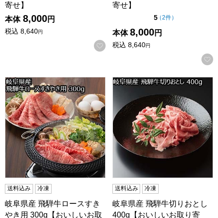
寄せ】
寄せ】
8,000
点（5点満点中）
5
の評価
（
2件
）
本体
円
8,000
税込
8,640
本体
円
円
税込
8,640
お気に入りに登録する
円
岐阜県産 飛騨牛ロースすきやき用 300g【おいしいお取り寄
岐阜県産 飛騨牛切りおとし 4
送料込み
冷凍
送料込み
冷凍
岐阜県産 飛騨牛ロースすき
岐阜県産 飛騨牛切りおとし
やき用 300g【おいしいお取
400g【おいしいお取り寄