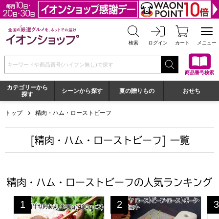
全国の厳選グルメを、ネットでお届け イオンショップ
検索
ログイン
カート
メニュー
検索キーワードまたは商品番号を入力してください
商品番号検索
カテゴリーから
シーンから探す
夏の贈りもの
おせち
探す
トップ
精肉・ハム・ローストビーフ
[精肉・ハム・ローストビーフ] 一覧
精肉・ハム・ローストビーフの人気ランキング
九州産 黒毛和牛切りおとし800g(400g×2)【サマーセール
ローマイヤ ローストビーフ・
石
1
2
3
位
位
位