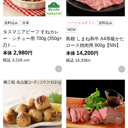
送料込み
冷凍
ソーシャルギフト
送料込み
NEW
タスマニアビーフ すねカレ
ー・シチュー用 700g (350g×
島根 しまね和牛 A4等級かた
2)ト…
ロース焼肉用 800g【NN】
2,980
14,200
本体
円
本体
円
税込
3,218.
税込
15,336
40
円
円
お気に入りに登録する
鶏三和 名古屋コーチン入りつくね1kg【サマーセール】
広島 福留ハム ローストビーフ