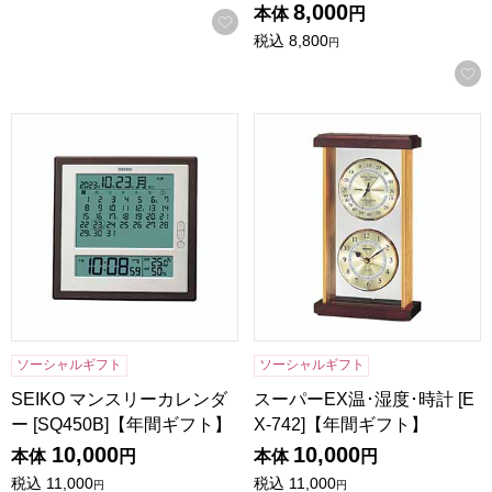
8,000
本体
円
お気に入りに登録する
税込
8,800
円
SEIKO マンスリーカレンダー [SQ450B]【年間ギフト】
スーパーEX温･湿度･時計 [EX
ソーシャルギフト
ソーシャルギフト
SEIKO マンスリーカレンダ
スーパーEX温･湿度･時計 [E
ー [SQ450B]【年間ギフト】
X-742]【年間ギフト】
10,000
10,000
本体
円
本体
円
税込
11,000
税込
11,000
円
円