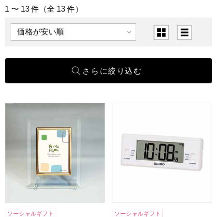
1 〜 13 件（全 13 件）
「リビング・寝具」の商品一覧
表示順
表示切替
クリスタルフォトフレーム L版 [19321]【年間ギフト】
SEIKO 液晶表示切替電波時計 
ソーシャルギフト
ソーシャルギフト