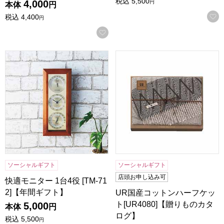
税込
5,500
4,000
円
本体
円
税込
4,400
円
お気に入りに登録する
快適モニター 1台4役 [TM-712]【年間ギフト】
UR国産コットンハーフケット[
ソーシャルギフト
ソーシャルギフト
店頭お申し込み可
快適モニター 1台4役 [TM-71
2]【年間ギフト】
UR国産コットンハーフケッ
ト[UR4080]【贈りものカタ
5,000
本体
円
ログ】
税込
5,500
円