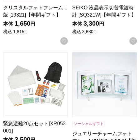
クリスタルフォトフレーム L
SEIKO 液晶表示切替電波時
版 [19321]【年間ギフト】
計 [SQ321W]【年間ギフト】
1,650
3,300
本体
円
本体
円
税込
1,815
税込
3,630
円
円
お気に入りに登録する
緊急避難20点セット[XR053-001]
ジュエリーチャームフォトフレーム
緊急避難20点セット[XR053-
ソーシャルギフト
001]
ジュエリーチャームフォト
3,500
本体
円