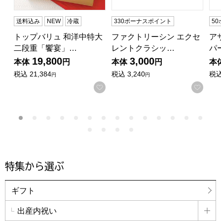
送料込み
NEW
冷蔵
330ボーナスポイント
5
トップバリュ 和洋中特大
ファクトリーシン エクセ
ア
二段重「饗宴」…
レントクラシッ…
パ
19,800
3,000
本体
円
本体
円
本
税込
21,384
税込
3,240
税
円
円
お気に入りに登録する
お気
特集から選ぶ
ギフト
出産内祝い
詳