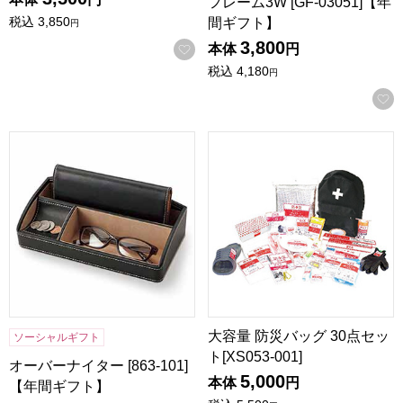
フレーム3W [GF-03051]【年
税込
3,850
間ギフト】
円
3,800
お気に入りに登録する
本体
円
税込
4,180
円
オーバーナイター [863-101]【年間ギフト】
大容量 防災バッグ 30点セット[XS
大容量 防災バッグ 30点セッ
ソーシャルギフト
ト[XS053-001]
オーバーナイター [863-101]
5,000
本体
円
【年間ギフト】