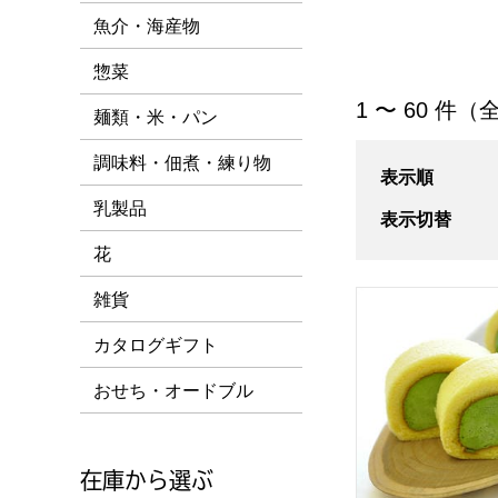
魚介・海産物
惣菜
「ケーキ」の商品
1 〜 60 件（全
麺類・米・パン
調味料・佃煮・練り物
表示順
乳製品
表示切替
花
京都宇治 茶游堂
雑貨
カタログギフト
おせち・オードブル
在庫から選ぶ