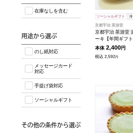
在庫のない商品を含めて検索することができます。
在庫なしを含む
ソーシャルギフト
冷
京都宇治 茶游堂
京都宇治 茶游堂
用途から選ぶ
ーキ【年間ギフト
2,400
のし紙・メッセージカード・手提げ袋に対応してい
本体
円
のし紙対応
税込
2,592
円
メッセージカード
対応
手提げ袋対応
京都宇治 茶游堂 
ソーシャルギフト
その他の条件から選ぶ