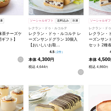
商品から絞り込むことができます。
凍
ソーシャルギフト
送料込み
冷凍
ソーシャルギフ
レクラン・ドゥ・ルコルテ
レクラン・ド
 抹茶チーズケ
レクラン・ドゥ・ルコルテ レ
レクラン・
間ギフト】
ーズンサンドグラン 10個入
ーズンサン
【おいしいお取…
セット 2種
点（5点満点中）
4.5
の評価
（
2件
）
4,300
4,500
お気に入りに登録する
本体
円
本体
税込
4,644
税込
4,860
円
円
お気に入りに登
ズケーキ5個入(カップ)92g×5【サマーセール】【おいしいお
村田屋 生チーズバウム(ホワイト)426g【お
ホシフルーツ
検索したい金額を入力してください。