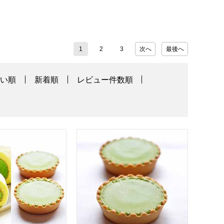
1
2
3
次へ
最後へ
高い順
新着順
レビュー件数順
宇治どら焼き3個セット【年間ギフト】
茶游堂 濃茶ロールケーキ＆抹茶チーズケーキ4個セット【年間ギ
京都宇治 茶游堂 抹茶チーズケーキ 5個