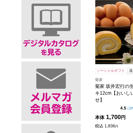
菊家 坂井宏行の
ソーシャルギフト
送
菊家
菊家 坂井宏行の
キ12cm【おいし
せ】
点
4.5
（
2
1,700
本体
円
税込
1,836
円