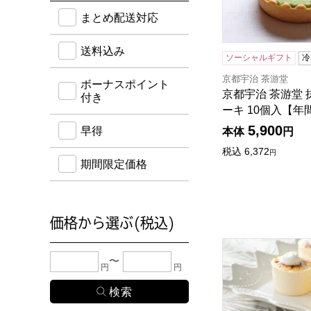
送料込み・ボーナスポイント付き・早得・期間限定
まとめ配送対応
送料込み
ソーシャルギフト
冷
京都宇治 茶游堂
ボーナスポイント
京都宇治 茶游堂
付き
ーキ 10個入【年
5,900
早得
本体
円
税込
6,372
円
期間限定価格
価格から選ぶ(税込)
村田屋 バスクチー
下限金額・上限金額のどちらか１つまたは両方に、
円
円