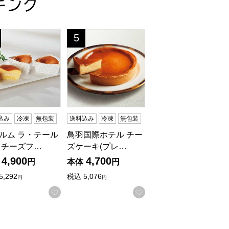
キング
お中元】
【＠FROZEN】
バターチーズサンドアソート6個入【夏の贈りもの・お中元】[BS6
ルム ラ・テール美瑛 チーズフォンデュケーキ10個入【夏の贈りも
鳥羽国際ホテル チーズケーキ(プレーン)【
5
位
込み
冷凍
無包装
送料込み
冷凍
無包装
ルム ラ・テール
鳥羽国際ホテル チー
 チーズフ…
ズケーキ(プレ…
4,900
4,700
円
本体
円
5,292
税込
5,076
円
円
入りに登録する
お気に入りに登録する
お気に入りに登録する