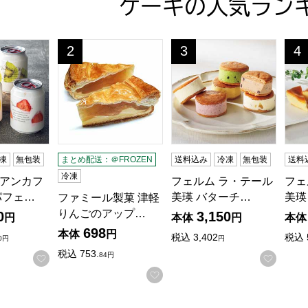
ケーキの人気ラン
アンカフェ 白雪姫パフェケーキ缶4缶セット【夏の贈りもの・
ファミール製菓 津軽りんごのアップルパイ 2個入り
フェルム ラ・テール美瑛 
フェ
2
3
4
位
位
位
凍
無包装
まとめ配送：＠FROZEN
送料込み
冷凍
無包装
送料
冷凍
アンカフ
フェルム ラ・テール
フェ
パフェ…
美瑛 バターチ…
美瑛
ファミール製菓 津軽
りんごのアップ…
0
3,150
円
本体
円
本体
698
本体
円
税込
3,402
税込
0円
円
税込
753.
84円
お気に入りに登録する
お気に
お気に入りに登録する