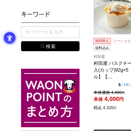
キーワード
検索したい商品のキーワードを入力してください。
期間限定
ソーシャル
送料込み
村田屋
村田屋 バスクチ
入(カップ)92g×
ル】【…
点（
5
（
1件
値引き前の価格：
本体価格
4,400
円
4,000
本体
円
税込
4,320
円