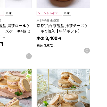
ト
冷凍
ソーシャルギフト
冷凍
堂
京都宇治 茶游堂
游堂 濃茶ロールケ
京都宇治 茶游堂 抹茶チーズケ
チーズケーキ4個セ
ーキ 5個入【年間ギフト】
ギ…
3,400
本体
円
円
税込
3,672
円
お気に入
録する
お気に入りに登録する
ン 10個入【おいしいお取り寄せ】
ドゥ・ルコルテ レーズンサンドグラン・ベリーセット 2種各5
レクラン・ドゥ・ルコルテ レーズンサン