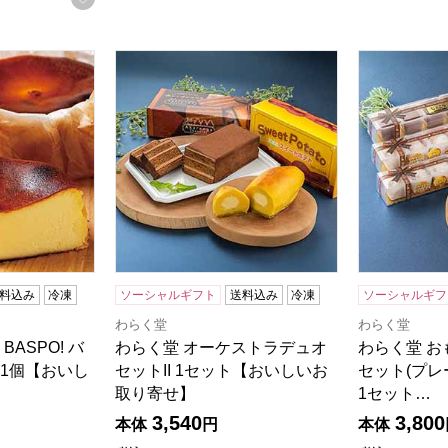
BASPO! バスクチーズポテト1個【おいしいお取り寄せ】
わらく堂 オーケストラデュオセットII 1セッ
わらく堂 お
料込み
冷凍
ソーシャルギフト
送料込み
冷凍
ソーシャルギフ
わらく堂
わらく堂
ASPO! バ
わらく堂 オーケストラデュオ
わらく堂 お
1個【おいし
セットII 1セット【おいしいお
セット(プレ
取り寄せ】
1セット…
3,540
3,800
5点満点中）
の評価
）
本体
円
本体