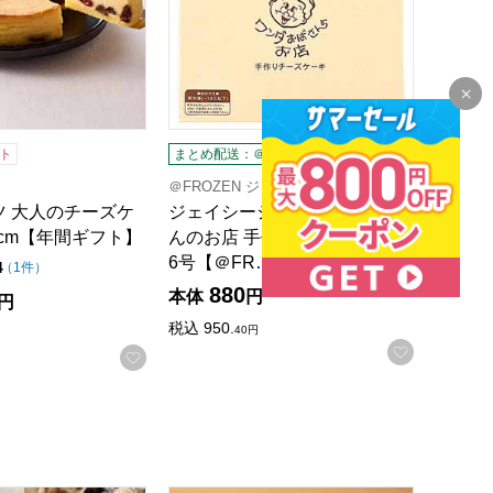
ト
まとめ配送：＠FROZEN
冷凍
＠FROZEN ジェイシーシー
ツ 大人のチーズケ
ジェイシーシー ワンダおばさ
2cm【年間ギフト】
んのお店 手作りチーズケーキ
6号【＠FR…
点（5点満点中）
4
の評価
（
1件
）
880
本体
円
円
税込
950.
40
円
お気に入
お気に入りに登録する
録する