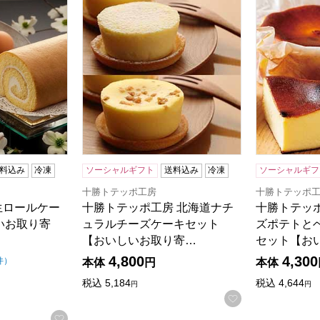
生ロールケーキ12cm【おいしいお取り寄せ】
十勝トテッポ工房 北海道ナチュラルチーズケ
十勝トテッ
料込み
冷凍
ソーシャルギフト
送料込み
冷凍
ソーシャルギフ
十勝トテッポ工房
十勝トテッポ
生ロールケー
十勝トテッポ工房 北海道ナチ
十勝トテッ
いお取り寄
ュラルチーズケーキセット
ズポテトと
【おいしいお取り寄…
セット【お
4,800
4,300
（5点満点中）
の評価
件
）
本体
円
本体
税込
5,184
税込
4,644
円
円
お気に入りに登
お気に入りに登録する