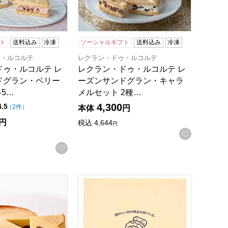
ト
送料込み
冷凍
ソーシャルギフト
送料込み
冷凍
ゥ・ルコルテ
レクラン・ドゥ・ルコルテ
ドゥ・ルコルテ レ
レクラン・ドゥ・ルコルテ レ
ドグラン・ベリー
ーズンサンドグラン・キャラ
各5…
メルセット 2種…
4,300
点（5点満点中）
4.5
の評価
（
2件
）
本体
円
円
税込
4,644
円
お気に入
録する
お気に入りに登録する
取り寄せ】
いしいお取り寄せ】
 大人のチーズケーキ 直径12cm【年間ギフト】
ジェイシーシー ワンダおばさんのお店 手