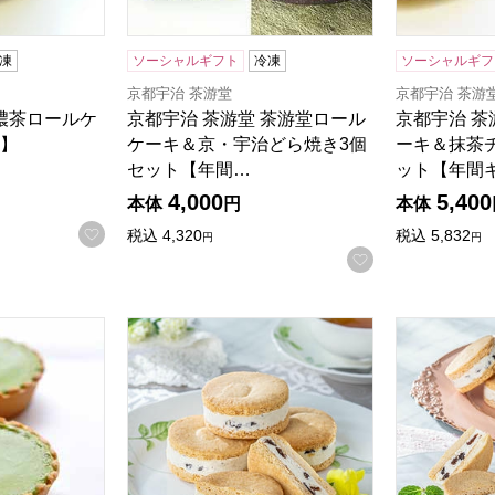
凍
ソーシャルギフト
冷凍
ソーシャルギフ
京都宇治 茶游堂
京都宇治 茶游
 濃茶ロールケ
京都宇治 茶游堂 茶游堂ロール
京都宇治 茶
】
ケーキ＆京・宇治どら焼き3個
ーキ＆抹茶
セット【年間…
ット【年間
る商品から絞りこむことができます。
4,000
5,400
本体
円
本体
お気に入りに登録する
税込
4,320
税込
5,832
円
円
お気に入りに登
抹茶チーズケーキ 10個入【年間ギフト】
レクラン・ドゥ・ルコルテ レーズンサンドグラ
レクラン・