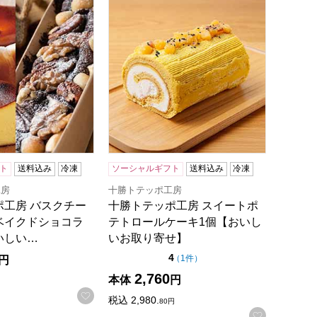
ーキセット【おいしいお取り寄せ】
ポ工房 バスクチーズポテトとベイクドショコラセット【おいし
十勝トテッポ工房 スイートポテトロール
ト
送料込み
冷凍
ソーシャルギフト
送料込み
冷凍
工房
十勝トテッポ工房
ポ工房 バスクチー
十勝トテッポ工房 スイートポ
ベイクドショコラ
テトロールケーキ1個【おいし
いしい…
いお取り寄せ】
点（5点満点中）
4
の評価
（
1件
）
円
2,760
本体
円
録する
お気に入りに登録する
税込
2,980.
80
円
お気に入