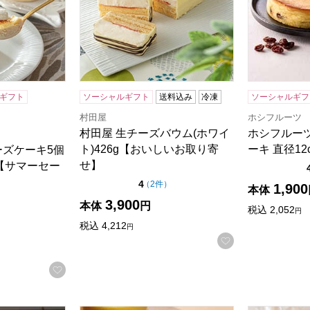
ギフト
ソーシャルギフト
送料込み
冷凍
ソーシャルギフ
村田屋
ホシフルーツ
村田屋 生チーズバウム(ホワイ
ホシフルー
ト)426g【おいしいお取り寄
ーキ 直径1
ーズケーキ5個
せ】
5【サマーセー
点（5点満点中）
4
の評価
（
2件
）
1,900
本体
5点満点中）
の評価
）
3,900
本体
円
税込
2,052
円
税込
4,212
円
お気に入りに登
お気に入りに登録する