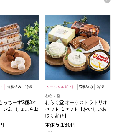
ト【おいしいお取り寄せ】
もっちーず2種3本セット(プレーン2、しょこら1)1セット【お
わらく堂 オーケストラトリオセットI 1
ト
送料込み
冷凍
ソーシャルギフト
送料込み
冷凍
わらく堂
もっちーず2種3本
わらく堂 オーケストラトリオ
ーン2、しょこら1)
セットI 1セット【おいしいお
取り寄せ】
5,130
円
本体
円