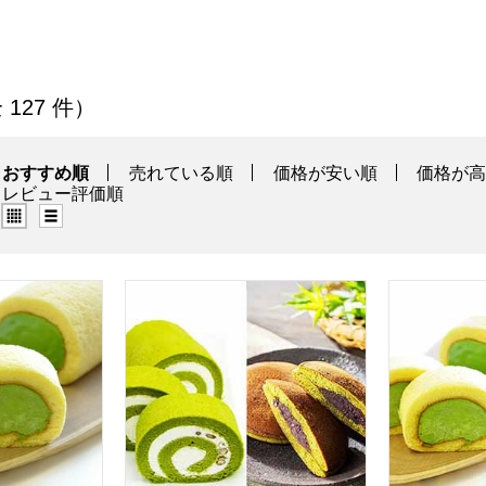
一覧
 127 件）
おすすめ順
売れている順
価格が安い順
価格が
レビュー評価順
グリッド表示（タイル表示）
リスト表示
 濃茶ロールケーキ【年間ギフト】
京都宇治 茶游堂 茶游堂ロールケーキ＆京・
京都宇治 