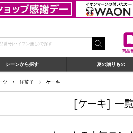
商品
シーンから探す
夏の贈りもの
ーツ
洋菓子
ケーキ
[ケーキ] 一