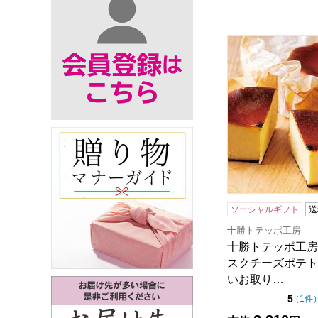
十勝トテッポ工房 
ソーシャルギフト
送
十勝トテッポ工房
十勝トテッポ工房 B
スクチーズポテト
いお取り…
点（
5
（
1件