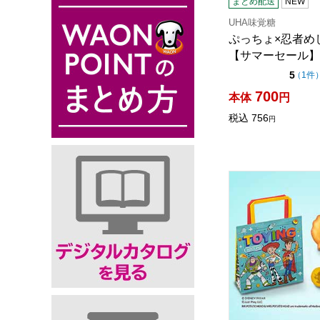
まとめ配送
NEW
UHA味覚糖
ぷっちょ×忍者め
【サマーセール】
点（
5
（
1件
700
本体
円
税込
756
円
銀座コージーコー