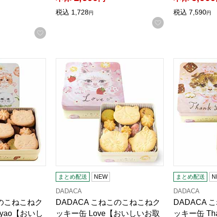
税込
1,728
税込
7,590
円
円
お気に入りに登
お気に入りに登録する
このこねこねクッキー缶 HappyNyao【おいしいお取り寄せ】
DADACA こねこのこねこねクッキー缶 Lov
DADACA
る商品から絞りこむことができます。
まとめ配送
NEW
まとめ配送
N
DADACA
DADACA
このこねこねク
DADACA こねこのこねこねク
DADACA
Nyao【おいし
ッキー缶 Love【おいしいお取
ッキー缶 Th