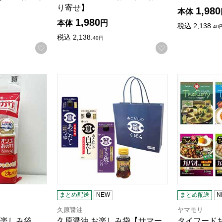
り寄せ】
1,980
本体
1,980
本体
円
税込
2,138.
40
税込
2,138.
40
円
お気に入りに登録する
お気に入りに登
楽しみ袋【サマーセール】
久原醤油 お楽しみ袋【サマーセール】
タイフード
商品から絞り込むことができます。
まとめ配送
NEW
まとめ配送
N
久原醤油
ヤマモリ
楽しみ袋
久原醤油 お楽しみ袋【サマー
タイフード