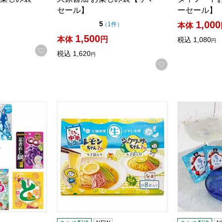
セール】
ーセール】
1,000
点（5点満点中）
5
の評価
（
1件
）
本体
1,500
本体
円
税込
1,080
円
お気に入りに登録する
税込
1,620
円
検索したい金額を入力してください。
お気に入りに登
しお楽しみ袋【サマーセール】
冷やし中華 レモンちゃん＆シークワーサーちゃ
塩こんにゃく