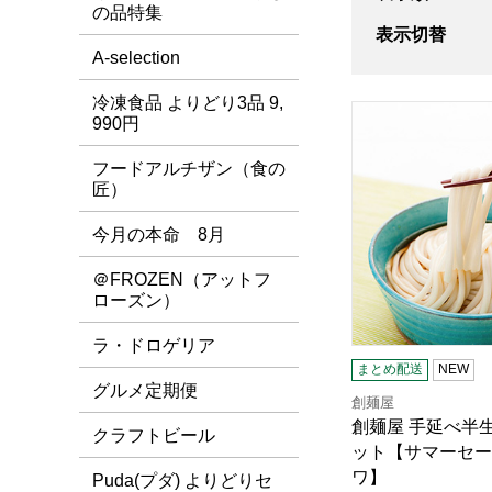
の品特集
表示切替
A-selection
冷凍食品 よりどり3品 9,
創麺屋 手延べ半
990円
フードアルチザン（食の
匠）
今月の本命 8月
＠FROZEN（アットフ
ローズン）
ラ・ドロゲリア
まとめ配送
NEW
グルメ定期便
創麺屋
創麺屋 手延べ半
クラフトビール
ット【サマーセー
ワ】
Puda(プダ) よりどりセ