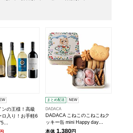
T-30CU]【サマーセール】
ンの王様！高級ワインバローロ入り！お手軽6本セット 各750
DADACA こねこのこねこねクッキー缶 min
EW
まとめ配送
NEW
DADACA
インの王様！高級
DADACA こねこのこねこねク
ーロ入り！お手軽6
ッキー缶 mini Happy day…
75…
1,380
本体
円
円