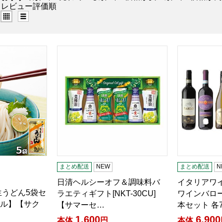
レビュー評価順
グリッド表示（タイル表示）
リスト表示
生うどん5袋セット【サマーセール】【サクワ】
日清ヘルシーオフ＆調味料バラエティギフト[NK
イタリアワイ
まとめ配送
NEW
まとめ配送
N
日清ヘルシーオフ＆調味料バ
イタリアワ
生うどん5袋セ
ラエティギフト[NKT-30CU]
ワインバロ
ル】【サク
【サマーセ…
本セット 各
1,600
6,900
本体
円
本体