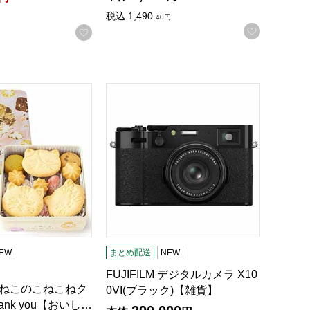
税込
1,490.
40
円
お気に入
録する
お気に入りに登録する
e【おいしいお取り寄せ】
 こねこのこねこねクッキー缶 Thank you【おいしいお取り寄せ】
FUJIFILM デジタルカメラ X100VI(ブ
EW
まとめ配送
NEW
FUJIFILM デジタルカメラ X10
 こねこのこねこねク
0VI(ブラック)【雑貨】
ank you【おいし…