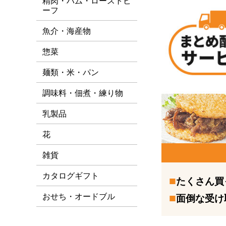
精肉・ハム・ローストビ
ーフ
魚介・海産物
惣菜
麺類・米・パン
調味料・佃煮・練り物
乳製品
花
雑貨
カタログギフト
たくさん買
おせち・オードブル
面倒な受け