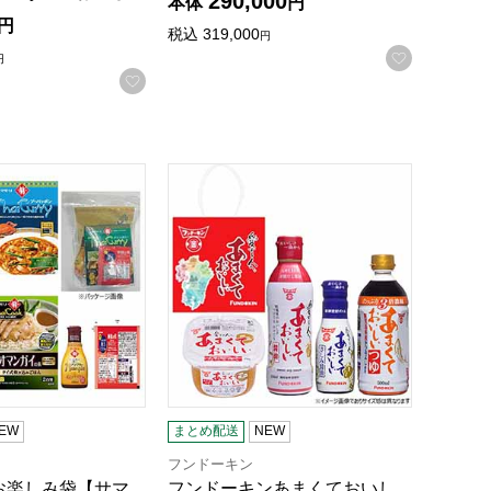
290,000
本体
円
円
税込
319,000
円
お気に入
円
お気に入りに登録する
録する
お楽しみ袋【サマーセール】
フンドーキンあまくておいしい調味料お
EW
まとめ配送
NEW
フンドーキン
お楽しみ袋【サマ
フンドーキンあまくておいし