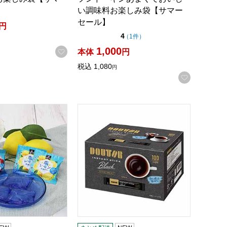
い調味料お楽しみ袋【サマー
セール】
円
点（5点満点中）
4
の評価
（
1件
）
1,000
お気に入りに登録する
本体
円
録する
税込
1,080
円
お気に入
ん 2種セット【サマーセール】
ゼリー 60個パック【サマーセール】
ドトール インスタントスティックブラック