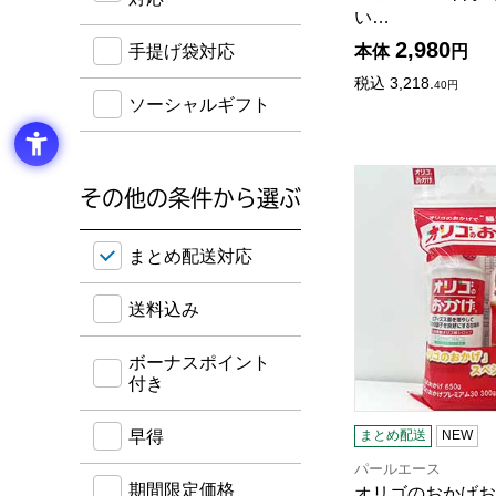
い…
2,980
本体
円
手提げ袋対応
税込
3,218.
40
円
ソーシャルギフト
オリゴのおかげお
その他の条件から選ぶ
送料込み・ボーナスポイント付き・早得・期間限定
まとめ配送対応
送料込み
ボーナスポイント
付き
早得
まとめ配送
NEW
パールエース
期間限定価格
オリゴのおかげお