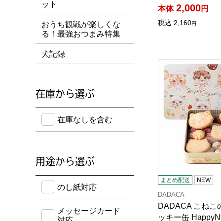
ット
2,000
本体
円
税込
2,160
おうち観戦が楽しくな
円
る！最強おつまみ特集
犬記録
DADACA こね
在庫から選ぶ
在庫のない商品を含めて検索することができます。
在庫なしを含む
用途から選ぶ
のし紙・メッセージカード・手提げ袋に対応してい
まとめ配送
NEW
のし紙対応
DADACA
DADACA こね
メッセージカード
ッキー缶 Happy
対応