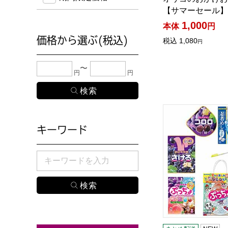
【サマーセール】
1,000
本体
円
価格から選ぶ(税込)
税込
1,080
円
下限金額・上限金額のどちらか１つまたは両方に、
円
円
ぷっちょ×忍者め
キーワード
検索したい商品のキーワードを入力してください。