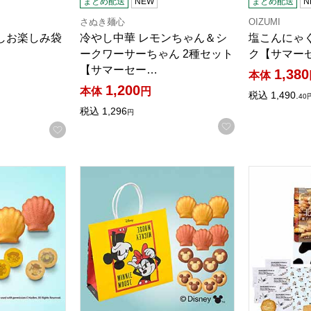
まとめ配送
NEW
まとめ配送
N
さぬき麺心
OIZUMI
しお楽しみ袋
冷やし中華 レモンちゃん＆シ
塩こんにゃく
ークワーサーちゃん 2種セット
ク【サマー
【サマーセー…
1,380
5点満点中）
の評価
）
本体
1,200
本体
円
税込
1,490.
40
税込
1,296
円
お気に入りに登
お気に入りに登録する
ナー<トイ・ストーリー>ハピネスバッグ【サマーセール】
銀座コージーコーナー<ディズニー>夏のお楽
北海道菓子