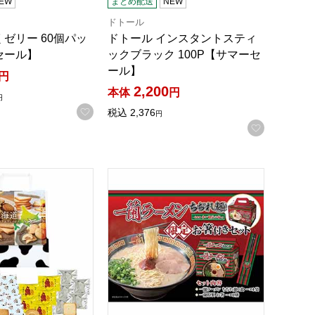
EW
まとめ配送
NEW
ドトール
ゼリー 60個パッ
ドトール インスタントスティ
セール】
ックブラック 100P【サマーセ
ール】
円
2,200
本体
円
円
お気に入りに登録する
税込
2,376
円
録する
お気に入
しみ袋【サマーセール】
バラエティパック【サマーセール】
一蘭 ちぢれ麺 限定お箸付きセット【サ