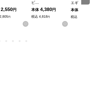
ビ…
エギュスキロール…
2,550
4,380
3,000
円
本体
円
本体
円
2,805
税込
4,818
税込
3,240
円
円
円
入りに登録する
お気に入りに登録する
お気に入りに登録する