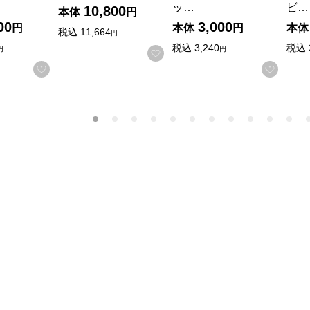
ッ…
ビ…
10,800
本体
円
00
3,000
円
本体
円
本体
税込
11,664
円
税込
3,240
税込
円
円
お気に入りに登録する
お気に入りに登録する
お気に
商品から絞り込むことができます。