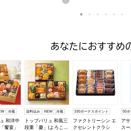
あなたにおすすめ
ュ 和洋中特大二段重「饗宴」(きょうえん)【4〜5人前・77品
トップバリュ 和風三段重「慶」(よろこび)【3〜4
ファクトリーシン エクセレン
アサ
る商品から絞りこむことができます。
EW
冷蔵
送料込み
NEW
冷蔵
330ボーナスポイント
50
ュ 和洋中
トップバリュ 和風三
ファクトリーシン エ
アサ
「饗宴」
段重「慶」(よろこ…
クセレントクラシ
スー