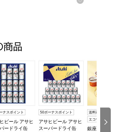
の商品
目】【イオンのおせち】
人前・35品目】【イオンのおせち】
トクラシック30【夏の贈りもの・お中元】[EX-C30]
ヒビール アサヒスーパードライ缶ビールセット【夏の贈りもの・お
アサヒビール アサヒスーパードライ缶ビールセ
銀座京橋 レ ロジェ 
ボーナスポイント
50ボーナスポイント
送料込み
冷凍
エコ包装
ヒビール アサヒ
アサヒビール アサヒ
次の商品
パードライ缶
スーパードライ缶
銀座京橋 レ ロジェ