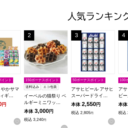
人気ランキン
こやかサマーバラエティギフト【夏の贈りもの・お中元】[KYJ-30
イーペルの猫祭り ベルギーミニワッフル【夏の贈りも
アサヒビール アサヒスーパ
アサ
2
3
4
位
位
位
ポイント
150ボーナスポイント
50ボーナスポイント
10
送料込み
エコ包装
こやかサマ
アサヒビール アサヒ
アサ
ィギ…
スーパードライ…
ビー
イーペルの猫祭り ベ
ルギーミニワッ…
0
2,550
円
本体
円
本体
3,000
本体
円
税込
2,805
税込
円
税込
3,240
円
お気に入りに登録する
お気に
お気に入りに登録する