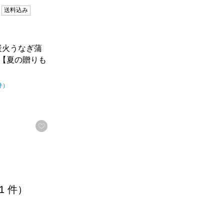
送料込み
炭火うなぎ蒲
ト【夏の贈りも
（5点満点中）
の評価
件
）
お気に入りに登録する
 1 件）