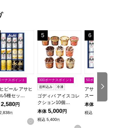
グ
ST]
の・お中元】[YJ-YW]
ードライ缶ビールセット【夏の贈りもの・お中元】[AS-3N]
ヒビール アサヒビール5種セット【夏の贈りもの・お中元】[ATH
ゴディバ アイスコレクション10個入【夏の贈り
アサヒビール アサヒ
5
6
位
位
0ボーナスポイント
300ボーナスポイント
50ボーナスポイント
次の商品
送料込み
冷凍
ヒビール アサヒ
アサヒビール アサヒ
ル5種セッ…
スーパードライ…
ゴディバ アイスコレ
クション10個…
2,580
2,630
円
本体
円
5,000
本体
円
2,838
税込
2,893
円
円
税込
5,400
円
入りに登録する
お気に入りに登録する
お気に入りに登録する