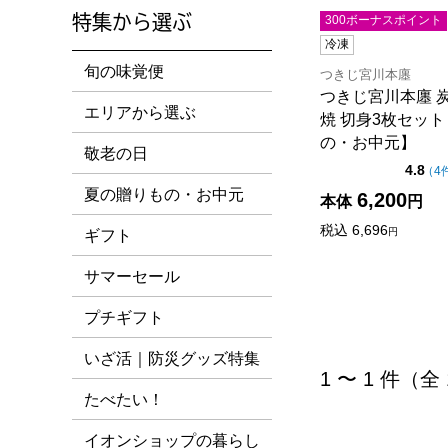
特集から選ぶ
300ボーナスポイント
冷凍
旬の味覚便
つきじ宮川本廛
つきじ宮川本廛 
エリアから選ぶ
焼 切身3枚セッ
の・お中元】
敬老の日
点
4.8
（
4
夏の贈りもの・お中元
6,200
本体
円
税込
6,696
円
ギフト
サマーセール
プチギフト
いざ活｜防災グッズ特集
1 〜 1 件（全
たべたい！
イオンショップの暮らし