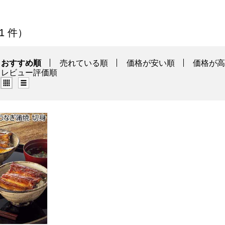
川本廛] 一覧
 1 件）
おすすめ順
売れている順
価格が安い順
価格が
レビュー評価順
グリッド表示（タイル表示）
リスト表示
炭火うなぎ蒲焼 切身3枚セット【夏の贈りもの・お中元】