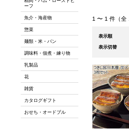
精肉・ハム・ローストビ
ーフ
[すべて/つきじ宮
魚介・海産物
1 〜 1 件（全
惣菜
表示順
麺類・米・パン
表示切替
調味料・佃煮・練り物
乳製品
つきじ宮川本廛 
花
雑貨
カタログギフト
おせち・オードブル