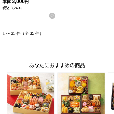
3,000
本体
円
税込
3,240
円
お気に入りに登録する
1 〜 35 件（全 35 件）
あなたにおすすめの商品
トップバリュ 和洋中特大二段重「饗宴」(きょうえん)【4
トップバリュ 和風三段重「慶」
フ