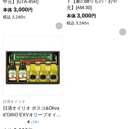
ト【夏の贈りもの・お中
中元】[GTA-45R]
元】[AM-30]
3,000
本体
円
3,000
本体
円
税込
3,240
円
税込
3,240
円
お気に入りに登録する
日清オイリオ ボスコ&Oliva d’OilliO EXVオリーブオイル
日清オイリオ
日清オイリオ ボスコ&Oliva
d’OilliO EXVオリーブオイ…
点（5点満点中）
4
の評価
（
1件
）