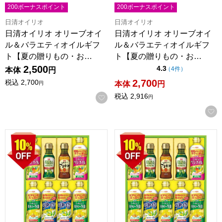
200ボーナスポイント
200ボーナスポイント
日清オイリオ
日清オイリオ
日清オイリオ オリーブオイ
日清オイリオ オリーブオイ
ル＆バラエティオイルギフ
ル＆バラエティオイルギフ
ト【夏の贈りもの・お…
ト【夏の贈りもの・お…
2,500
点（5点満点中）
4.3
の評価
（
4件
）
本体
円
2,700
税込
2,700
本体
円
円
税込
2,916
お気に入りに登録する
円
日清オイリオ オリーブオイル＆バラエティオイルギフト【夏の贈
日清オイリオ オリーブオイル＆