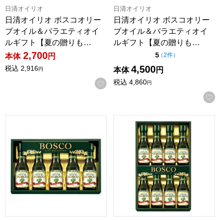
日清オイリオ
日清オイリオ
日清オイリオ ボスコオリー
日清オイリオ ボスコオリー
ブオイル＆バラエティオイ
ブオイル＆バラエティオイ
ルギフト【夏の贈りも…
ルギフト【夏の贈りも…
2,700
点（5点満点中）
5
の評価
（
2件
）
本体
円
4,500
税込
2,916
本体
円
円
税込
4,860
お気に入りに登録する
円
日清オイリオ ボスコエキストラバージンオリーブオイルギフト【
日清オイリオ ボスコエキストラ