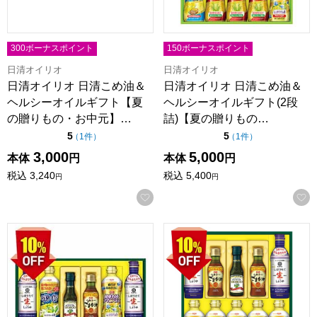
300ボーナスポイント
150ボーナスポイント
日清オイリオ
日清オイリオ
日清オイリオ 日清こめ油＆
日清オイリオ 日清こめ油＆
ヘルシーオイルギフト【夏
ヘルシーオイルギフト(2段
の贈りもの・お中元】…
詰)【夏の贈りもの…
点（5点満点中）
点（5点満点中）
5
5
の評価
の評価
（
1件
）
（
1件
）
3,000
5,000
本体
円
本体
円
税込
3,240
税込
5,400
円
円
お気に入りに登録する
日清オイリオ バラエティオイル＆キッコーマンしぼりたて生し
日清オイリオ バラエティオイ