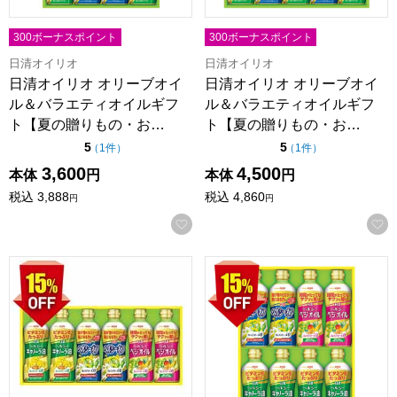
300ボーナスポイント
300ボーナスポイント
日清オイリオ
日清オイリオ
日清オイリオ オリーブオイ
日清オイリオ オリーブオイ
ル＆バラエティオイルギフ
ル＆バラエティオイルギフ
ト【夏の贈りもの・お…
ト【夏の贈りもの・お…
点（5点満点中）
点（5点満点中）
5
5
の評価
の評価
（
1件
）
（
1件
）
3,600
4,500
本体
円
本体
円
税込
3,888
税込
4,860
円
円
お気に入りに登録する
日清オイリオ ヘルシーオイルギフト【夏の贈りもの・お中元】[O
日清オイリオ ヘルシーオイルギ