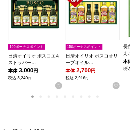
長
100ボーナスポイント
150ボーナスポイント
え
日清オイリオ ボスコエキ
日清オイリオ ボスコオリ
本
ストラバー…
ーブオイル…
税
3,000
2,700
本体
円
本体
円
税込
3,240
税込
2,916
円
円
お気に入りに登録する
お気