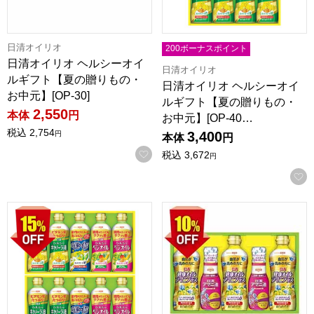
日清オイリオ
200ボーナスポイント
日清オイリオ ヘルシーオイ
日清オイリオ
ルギフト【夏の贈りもの・
日清オイリオ ヘルシーオイ
お中元】[OP-30]
ルギフト【夏の贈りもの・
2,550
本体
円
お中元】[OP-40…
税込
2,754
3,400
円
本体
円
お気に入りに登録する
税込
3,672
円
日清オイリオ ヘルシーオイルギフト(2段詰)【夏の贈りもの・お中
日清オイリオ アマニ油＆アマニ