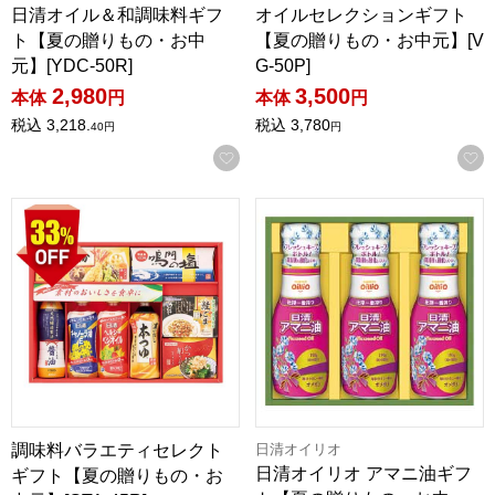
日清オイル＆和調味料ギフ
オイルセレクションギフト
ト【夏の贈りもの・お中
【夏の贈りもの・お中元】[V
元】[YDC-50R]
G-50P]
2,980
3,500
本体
円
本体
円
税込
3,218.
税込
3,780
40
円
円
お気に入りに登録する
調味料バラエティセレクトギフト【夏の贈りもの・お中元】[GTA
日清オイリオ アマニ油ギフト【
日清オイリオ
調味料バラエティセレクト
日清オイリオ アマニ油ギフ
ギフト【夏の贈りもの・お