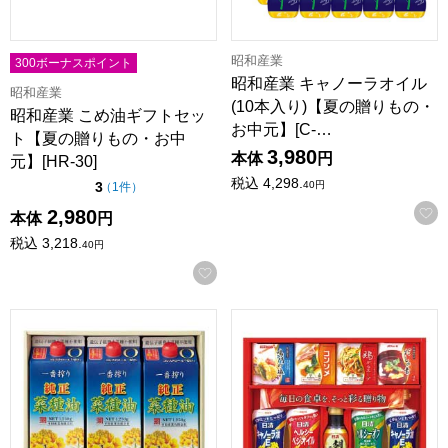
昭和産業
300ボーナスポイント
昭和産業 キャノーラオイル
昭和産業
(10本入り)【夏の贈りもの・
昭和産業 こめ油ギフトセッ
お中元】[C-…
ト【夏の贈りもの・お中
3,980
本体
円
元】[HR-30]
税込
4,298.
点（5点満点中）
40
円
3
の評価
（
1件
）
2,980
本体
円
税込
3,218.
40
円
お気に入りに登録する
カネゲン 一番搾り純正菜種油3本セット【夏の贈りもの・お
バラエティ調味料セット【夏の贈