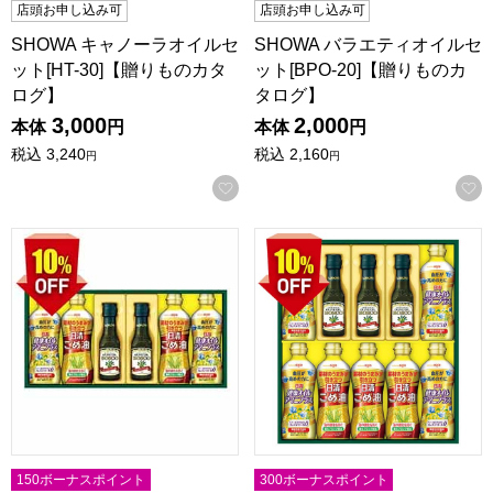
店頭お申し込み可
店頭お申し込み可
SHOWA キャノーラオイルセ
SHOWA バラエティオイルセ
ット[HT-30]【贈りものカタ
ット[BPO-20]【贈りものカ
ログ】
タログ】
3,000
2,000
本体
円
本体
円
税込
3,240
税込
2,160
円
円
お気に入りに登録する
日清オイリオ ボスコオリーブオイル＆バラエティオイルギフト【
日清オイリオ ボスコオリーブオ
150ボーナスポイント
300ボーナスポイント