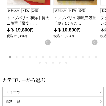
送料込み
NEW
冷蔵
送料込み
NEW
冷蔵
3
トップバリュ 和洋中特大
トップバリュ 和風三段重
フ
二段重「饗宴」…
「慶」(よろこ…
レ
19,800
10,800
本体
円
本体
円
本
税込
21,384
税込
11,664
税
円
円
お気に入りに登録する
お気
カテゴリーから選ぶ
スイーツ
飲料・酒