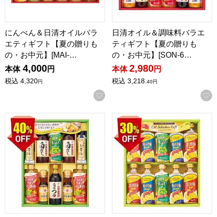
にんべん＆日清オイルバラ
日清オイル＆調味料バラエ
エティギフト【夏の贈りも
ティギフト【夏の贈りも
の・お中元】[MAI-…
の・お中元】[SON-6…
4,000
2,980
本体
円
本体
円
税込
4,320
税込
3,218.
円
40
円
お気に入りに登録する
日清オイル＆和調味料ギフト【夏の贈りもの・お中元】[YDC-5
オイルセレクションギフト【夏の