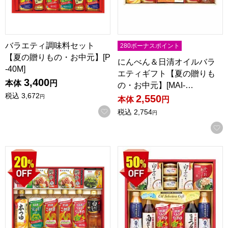
バラエティ調味料セット
280ボーナスポイント
【夏の贈りもの・お中元】[P
にんべん＆日清オイルバラ
-40M]
エティギフト【夏の贈りも
3,400
本体
円
の・お中元】[MAI-…
税込
3,672
2,550
円
本体
円
お気に入りに登録する
税込
2,754
円
にんべん＆日清オイルバラエティギフト【夏の贈りもの・お中元】
日清オイル＆調味料バラエティギ