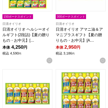
150ボーナスポイント
300ボーナスポイント
日清オイリオ
日清オイリオ
日清オイリオ ヘルシーオイ
日清オイリオ アマニ油＆ア
ルギフト(2段詰)【夏の贈り
マニプラスギフト【夏の贈
もの・お中元】[…
りもの・お中元】[A…
4,250
2,950
本体
円
本体
円
税込
4,590
税込
3,186
円
円
お気に入りに登録する
日清オイリオ 日清こめ油＆ヘルシーオイルギフト【夏の贈りもの
日清オイリオ 日清こめ油＆ヘル