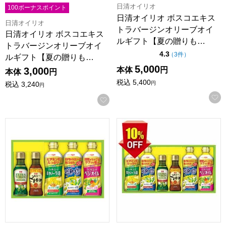
日清オイリオ
100ボーナスポイント
日清オイリオ ボスコエキス
日清オイリオ
トラバージンオリーブオイ
日清オイリオ ボスコエキス
ルギフト【夏の贈りも…
トラバージンオリーブオイ
点（5点満点中）
4.3
の評価
（
3件
）
ルギフト【夏の贈りも…
5,000
本体
円
3,000
本体
円
税込
5,400
円
税込
3,240
円
お気に入りに登録する
日清オイリオ オリーブオイル＆バラエティオイルギフト【夏の贈
日清オイリオ オリーブオイル＆