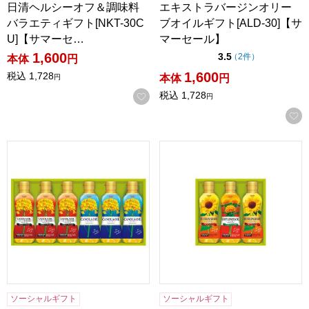
日清ヘルシーオフ＆調味料
エキストラバージンオリー
バラエティギフト[NKT-30C
ブオイルギフト[ALD-30]【サ
U]【サマーセ…
マーセール】
1,600
点（5点満点中）
3.5
の評価
（
2件
）
本体
円
1,600
税込
1,728
本体
円
円
税込
1,728
お気に入りに登録する
円
SHOWA キャノーラオイルセット[HT-30]【贈りものカタログ
SHOWA バラエティオイルセッ
ソーシャルギフト
ソーシャルギフト