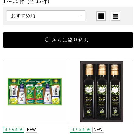
1 〜 35 件（全 35 件）
「食用油」の商品一覧
表示順
表示切替
日清ヘルシーオフ＆調味料バラエティギフト[NKT-30CU]【
エキストラバージンオリーブオイ
まとめ配送
NEW
まとめ配送
NEW