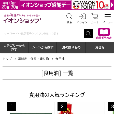
全国の厳選グルメを、ネットでお届け イオンショップ
検索
ログイン
カート
メニュー
検索キーワードまたは商品番号を入力してください
商品番号検索
カテゴリーから
シーンから探す
夏の贈りもの
おせち
探す
トップ
調味料・佃煮・練り物
食用油
[食用油] 一覧
食用油の人気ランキング
日清オイリオ ボスコエキストラバージンオリーブオイルギフ
日清オイリオ ボスコオリーブオ
長
1
2
3
位
位
位