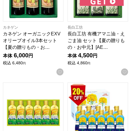
カネゲン
長白工坊
カネゲン オーガニックEXV
長白工坊 有機アマニ油・え
オリーブオイル3本セット
ごま油 セット【夏の贈りも
【夏の贈りもの・お…
の・お中元】[AE…
6,000
4,500
本体
円
本体
円
税込
6,480
税込
4,860
円
円
お気に入りに登録する
昭和産業 こめ油ギフトセット【夏の贈りもの・お中元】[HR-3
昭和産業 キャノーラオイル(10