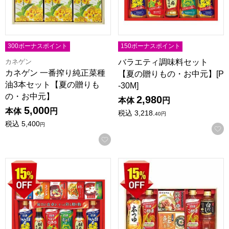
300ボーナスポイント
150ボーナスポイント
カネゲン
バラエティ調味料セット
カネゲン 一番搾り純正菜種
【夏の贈りもの・お中元】[P
油3本セット【夏の贈りも
-30M]
の・お中元】
2,980
本体
円
5,000
本体
円
税込
3,218.
40
円
税込
5,400
円
お気に入りに登録する
バラエティ調味料セット【夏の贈りもの・お中元】[P-40M]
にんべん＆日清オイルバラエティ