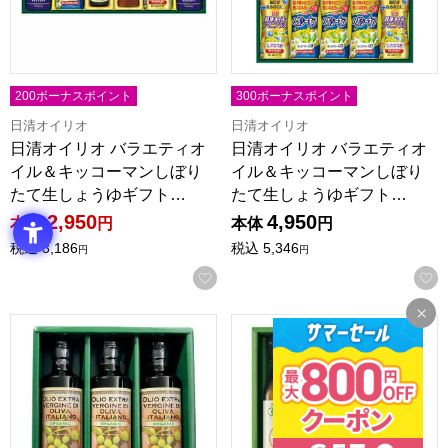
200ボーナスポイント
300ボーナスポイント
日清オイリオ
日清オイリオ
日清オイリオ バラエティオ
日清オイリオ バラエティオ
イル＆キッコーマンしぼり
イル＆キッコーマンしぼり
たて生しょうゆギフト…
たて生しょうゆギフト…
2,950
4,950
本体
円
本体
円
税込
3,186
税込
5,346
円
円
お気に入りに登録する
カネゲン オーガニックEXVオリーブオイル3本セット【夏の
長白工坊 有機アマニ油・えごま