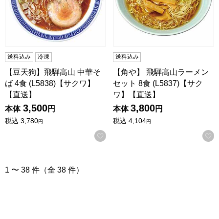
送料込み
冷凍
送料込み
【豆天狗】飛騨高山 中華そ
【角や】 飛騨高山ラーメン
ば 4食 (L5838)【サクワ】
セット 8食 (L5837)【サク
【直送】
ワ】【直送】
3,500
3,800
本体
円
本体
円
税込
3,780
税込
4,104
円
円
お気に入りに登録する
1 〜 38 件（全 38 件）