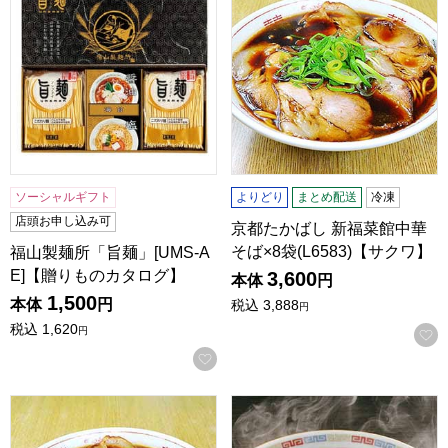
ソーシャルギフト
よりどり
まとめ配送
冷凍
店頭お申し込み可
京都たかばし 新福菜館中華
そば×8袋(L6583)【サクワ】
福山製麺所「旨麺」[UMS-A
E]【贈りものカタログ】
3,600
本体
円
1,500
本体
円
税込
3,888
円
税込
1,620
円
お気に入りに登録する
京都たかばし 新福菜館中華そば×4袋(L6582)【サクワ】
【キンレイ】具付き麺 醤油ラーメ