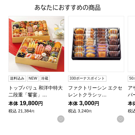
あなたにおすすめの商品
トップバリュ 和洋中特大二段重「饗宴」(きょうえん)【4
ファクトリーシン エクセレントク
ア
送料込み
NEW
冷蔵
330ボーナスポイント
5
トップバリュ 和洋中特大
ファクトリーシン エクセ
ア
二段重「饗宴」…
レントクラシッ…
パ
19,800
3,000
本体
円
本体
円
本
税込
21,384
税込
3,240
税
円
円
お気に入りに登録する
お気