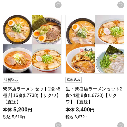
お気に入りに登録する
繁盛店ラーメンセット2食×8種 計16食(L7738)【サクワ】【
生・繁盛店ラーメンセット2食×4
送料込み
送料込み
繁盛店ラーメンセット2食×8
生・繁盛店ラーメンセット2
種 計16食(L7738)【サクワ】
食×4種 8食(L6720)【サク
【直送】
ワ】【直送】
5,200
3,400
本体
円
本体
円
税込
5,616
税込
3,672
円
円
お気に入りに登録する