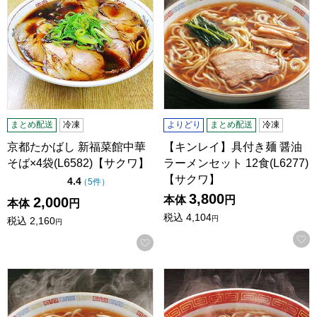
まとめ配送
冷凍
よりどり
まとめ配送
冷凍
京都たかばし 新福菜館中華
【キンレイ】具付き麺 醤油
そば×4袋(L6582)【サクワ】
ラーメンセット 12食(L6277)
【サクワ】
点（5点満点中）
4.4
の評価
（
5件
）
3,800
本体
円
2,000
本体
円
税込
4,104
円
税込
2,160
円
お気に入りに登録する
【キンレイ】具付き麺 醤油ラーメンセット 4食(L6259)【サ
【キンレイ】具付き醤油ラーメン 2