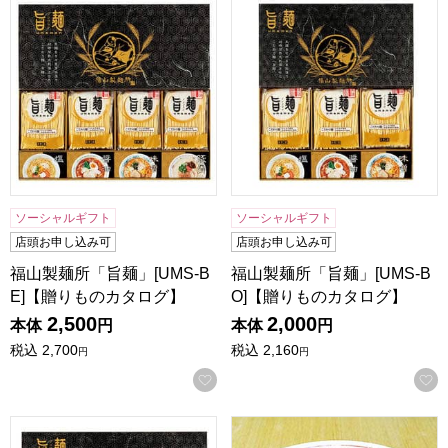
ソーシャルギフト
ソーシャルギフト
店頭お申し込み可
店頭お申し込み可
福山製麺所「旨麺」[UMS-B
福山製麺所「旨麺」[UMS-B
E]【贈りものカタログ】
O]【贈りものカタログ】
2,500
2,000
本体
円
本体
円
税込
2,700
税込
2,160
円
円
お気に入りに登録する
福山製麺所「旨麺」[UMS-AE]【贈りものカタログ】
京都たかばし 新福菜館中華そば×