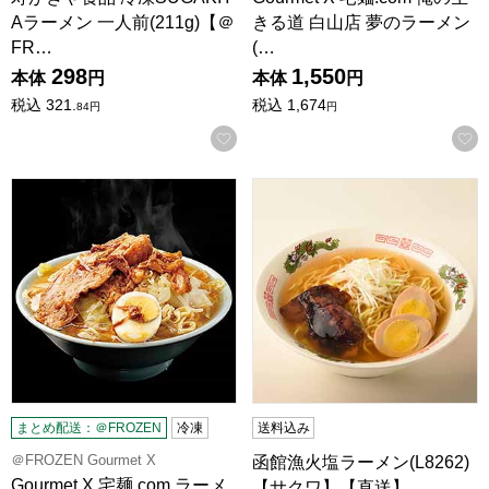
Aラーメン 一人前(211g)【＠
きる道 白山店 夢のラーメン
FR…
(…
298
1,550
本体
円
本体
円
税込
321.
税込
1,674
84
円
円
お気に入りに登録する
Gourmet X 宅麺.com ラーメン富士丸 元祖ブタカスアブラ富士
函館漁火塩ラーメン(L8262
まとめ配送：＠FROZEN
冷凍
送料込み
＠FROZEN Gourmet X
函館漁火塩ラーメン(L8262)
Gourmet X 宅麺.com ラーメ
【サクワ】【直送】