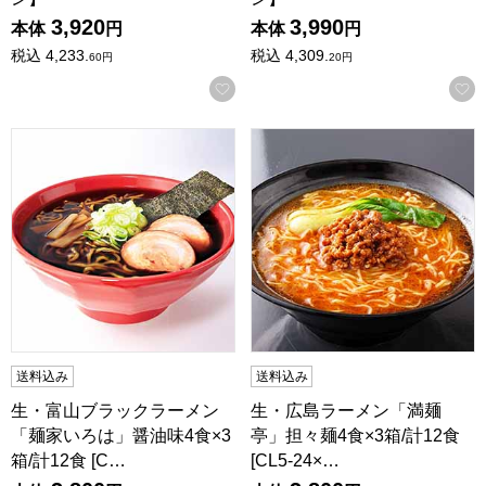
3,920
3,990
本体
円
本体
円
税込
4,233.
税込
4,309.
60
円
20
円
お気に入りに登録する
生・富山ブラックラーメン「麺家いろは」醤油味4食×3箱/計12食 [
生・広島ラーメン「満麺亭」担々麺4
送料込み
送料込み
生・富山ブラックラーメン
生・広島ラーメン「満麺
「麺家いろは」醤油味4食×3
亭」担々麺4食×3箱/計12食
箱/計12食 [C…
[CL5-24×…