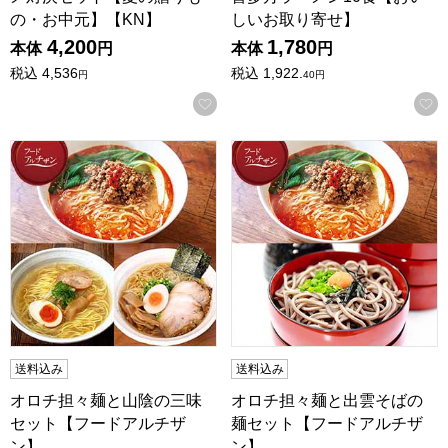
の・お中元】【KN】
しいお取り寄せ】
4,200
1,780
本体
円
本体
円
税込
4,536
税込
1,922.
円
40
円
お気に入りに登録する
オロチ担々麺と山陰の三味セット【フードアルチザン】
オロチ担々麺と出雲そばの麺
送料込み
送料込み
オロチ担々麺と山陰の三味
オロチ担々麺と出雲そばの
セット【フードアルチザ
麺セット【フードアルチザ
ン】
ン】