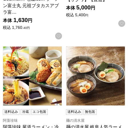
ン富士丸 元祖ブタカスアブ
5,000
本体
円
ラ富…
税込
5,400
円
1,630
本体
円
税込
1,760.
40
円
お気に入りに登録する
阿藻珍味 尾道ラーメン・冷麺・練りものセット【夏の贈りも
麺の清水屋 岐阜人気ラーメン
送料込み
冷蔵
エコ包装
送料込み
無包装
阿藻珍味
麺の清水屋
阿藻珍味 尾道ラーメン・冷
麺の清水屋 岐阜人気ラーメ