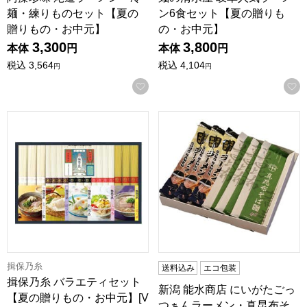
麺・練りものセット【夏の
ン6食セット【夏の贈りも
贈りもの・お中元】
の・お中元】
3,300
3,800
本体
円
本体
円
税込
3,564
税込
4,104
円
円
お気に入りに登録する
揖保乃糸 バラエティセット【夏の贈りもの・お中元】[VA30]
新潟 能水商店 にいがたごっつ
揖保乃糸
送料込み
エコ包装
揖保乃糸 バラエティセット
新潟 能水商店 にいがたごっ
【夏の贈りもの・お中元】[V
つぁんラーメン・真昆布そ