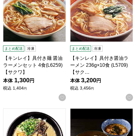
まとめ配送
冷凍
まとめ配送
冷凍
【キンレイ】具付き麺 醤油
【キンレイ】具付き醤油ラ
ラーメンセット 4食(L6259)
ーメン 236g×10食 (L5709)
【サクワ】
【サク…
1,300
3,200
本体
円
本体
円
税込
1,404
税込
3,456
円
円
お気に入りに登録する
博多【石田一龍】 ラーメン 9食 (L5872)【サクワ】【直送】
【豆天狗】飛騨高山 つけ麺 4食