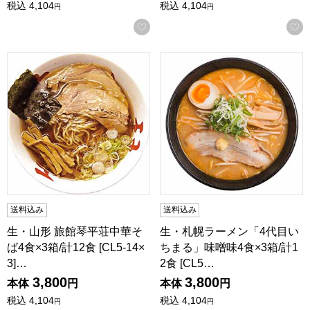
税込
4,104
税込
4,104
円
円
お気に入りに登録する
生・山形 旅館琴平荘中華そば4食×3箱/計12食 [CL5-14×3](
生・札幌ラーメン「4代目いちまる」
送料込み
送料込み
生・山形 旅館琴平荘中華そ
生・札幌ラーメン「4代目い
ば4食×3箱/計12食 [CL5-14×
ちまる」味噌味4食×3箱/計1
3]…
2食 [CL5…
3,800
3,800
本体
円
本体
円
税込
4,104
税込
4,104
円
円