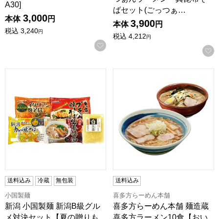
A30]
ばセット(ごっつぁ…
3,000
本体
円
3,900
本体
円
税込
3,240
円
税込
4,212
円
お気に入りに登録する
新潟 小国製麺 新潟B級グルメ対決セット【夏の贈りもの・お
喜多方らーめん本舗 麺造蔵喜
送料込み
冷蔵
無包装
送料込み
小国製麺
喜多方らーめん本舗
新潟 小国製麺 新潟B級グル
喜多方らーめん本舗 麺造蔵
メ対決セット【夏の贈りも
喜多方ラーメン10食【おい