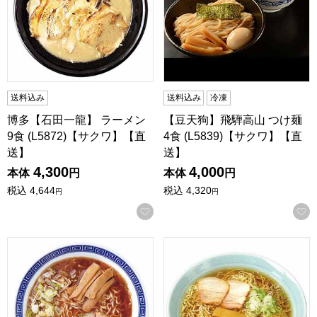
送料込み
送料込み
冷凍
博多【石田一龍】 ラーメン
【豆天狗】飛騨高山 つけ麺
9食 (L5872)【サクワ】【直
4食 (L5839)【サクワ】【直
送】
送】
4,300
4,000
本体
円
本体
円
税込
4,644
税込
4,320
円
円
お気に入りに登録する
【豆天狗】飛騨高山 中華そば 4食 (L5838)【サクワ】【直送
【角や】 飛騨高山ラーメンセット