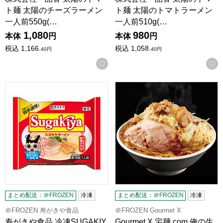
ト麺 太陽のチーズラーメン
ト麺 太陽のトマトラーメン
一人前550g(…
一人前510g(…
1,080
980
本体
円
本体
円
税込
1,166.
税込
1,058.
40
円
40
円
お気に入りに登録する
寿がきや食品 冷凍SUGAKIYAラーメン 一人前(211g)【＠FR
Gourmet X 宅麺.com 俺
まとめ配送：＠FROZEN
冷凍
まとめ配送：＠FROZEN
冷凍
＠FROZEN 寿がきや食品
＠FROZEN Gourmet X
寿がきや食品 冷凍SUGAKIY
Gourmet X 宅麺.com 俺の生