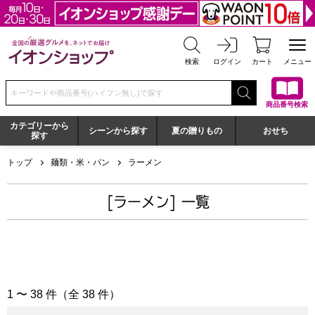
全国の厳選グルメを、ネットでお届け イオンショップ
検索
ログイン
カート
メニュー
検索キーワードまたは商品番号を入力してください
商品番号検索
カテゴリーから
シーンから探す
夏の贈りもの
おせち
探す
トップ
麺類・米・パン
ラーメン
[ラーメン] 一覧
1 〜 38 件（全 38 件）
「ラーメン」の商品一覧