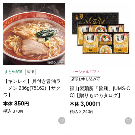
【キンレイ】具付き醤油ラーメン 236g(75162)【サクワ】
福山製麺所「旨麺」[UMS-C
まとめ配送
冷凍
ソーシャルギフト
店頭お申し込み可
【キンレイ】具付き醤油ラ
ーメン 236g(75162)【サク
福山製麺所「旨麺」[UMS-C
ワ】
O]【贈りものカタログ】
350
3,000
本体
円
本体
円
税込
378
税込
3,240
円
円
お気に入りに登録する
福山製麺所「旨麺」[UMS-BE]【贈りものカタログ】
福山製麺所「旨麺」[UMS-B