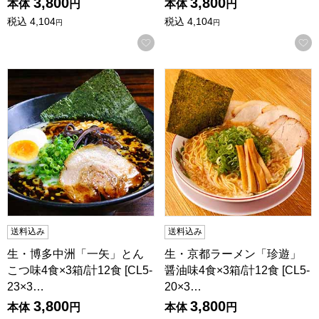
3,800
3,800
本体
円
本体
円
税込
4,104
税込
4,104
円
円
お気に入りに登録する
生・博多中洲「一矢」とんこつ味4食×3箱/計12食 [CL5-23×3]
生・京都ラーメン「珍遊」醤油味4食
送料込み
送料込み
生・博多中洲「一矢」とん
生・京都ラーメン「珍遊」
こつ味4食×3箱/計12食 [CL5-
醤油味4食×3箱/計12食 [CL5-
23×3…
20×3…
3,800
3,800
本体
円
本体
円