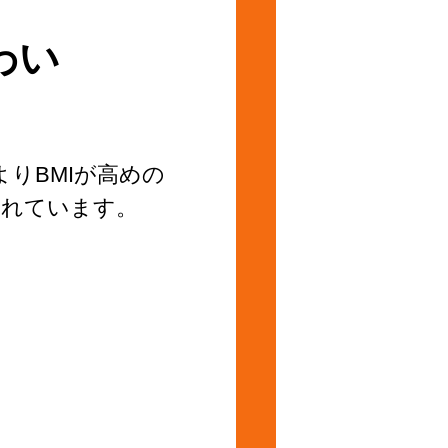
わい
りBMIが高めの
されています。