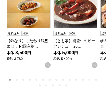
送料込み
冷凍
送料込み
冷凍
送
【鈴なり】こだわり鶏惣
【とも家】能登牛のビー
岐
菜セット(国産鶏…
フシチュー 20…
ロ
3,500
5,000
本体
円
本体
円
本
税込
3,780
税込
5,400
税
円
円
お気に入りに登録する
お気