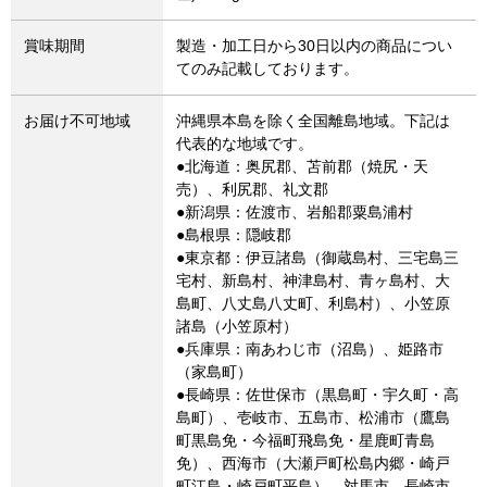
賞味期間
製造・加工日から30日以内の商品につい
てのみ記載しております。
お届け不可地域
沖縄県本島を除く全国離島地域。下記は
代表的な地域です。
●北海道：奥尻郡、苫前郡（焼尻・天
売）、利尻郡、礼文郡
●新潟県：佐渡市、岩船郡粟島浦村
●島根県：隠岐郡
●東京都：伊豆諸島（御蔵島村、三宅島三
宅村、新島村、神津島村、青ヶ島村、大
島町、八丈島八丈町、利島村）、小笠原
諸島（小笠原村）
●兵庫県：南あわじ市（沼島）、姫路市
（家島町）
●長崎県：佐世保市（黒島町・宇久町・高
島町）、壱岐市、五島市、松浦市（鷹島
町黒島免・今福町飛島免・星鹿町青島
免）、西海市（大瀬戸町松島内郷・崎戸
町江島・崎戸町平島）、対馬市、長崎市