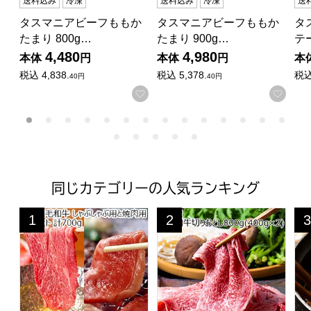
送料込み
冷凍
送料込み
冷凍
送
タスマニアビーフももか
タスマニアビーフももか
タ
たまり 800g…
たまり 900g…
テ
4,480
4,980
本体
円
本体
円
本
税込
4,838.
税込
5,378.
税
40円
40円
お気に入りに登録する
お気
同じカテゴリーの人気ランキング
国産黒毛和牛 しゃぶしゃぶ用と焼肉用ペアセット 計700g
九州産 黒毛和牛切りおとし800g
肉
1
2
3
位
位
位