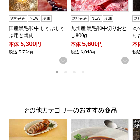
送料込み
NEW
冷凍
送料込み
NEW
冷凍
送
国産黒毛和牛 しゃぶしゃ
九州産 黒毛和牛切りおと
肉
ぶ用と焼肉…
し800g…
り
5,300
5,600
本体
円
本体
円
本
税込
5,724
税込
6,048
税
円
円
お気に入りに登録する
お気
その他カテゴリーのおすすめ商品
【鈴なり】こだわり鶏惣菜セット(国産鶏の八幡巻・鈴なり国
【とも家】能登牛のビーフシチュー 
岐