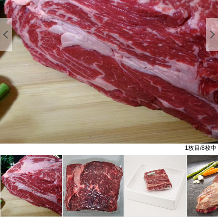
前の画像を表示する
1
枚目/
8
枚中