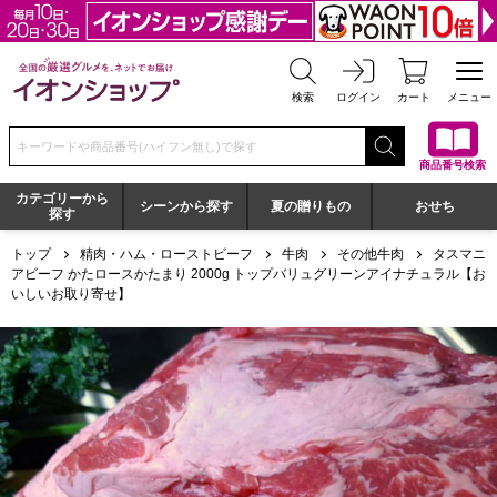
全国の厳選グルメを、ネットでお届け イオンショップ
検索
ログイン
カート
メニュー
検索キーワードまたは商品番号を入力してください
商品番号検索
カテゴリーから
シーンから探す
夏の贈りもの
おせち
探す
トップ
精肉・ハム・ローストビーフ
牛肉
その他牛肉
タスマニ
アビーフ かたロースかたまり 2000g トップバリュグリーンアイナチュラル【お
いしいお取り寄せ】
タスマニアビーフ かたロースかたまり 2000g トップバリ