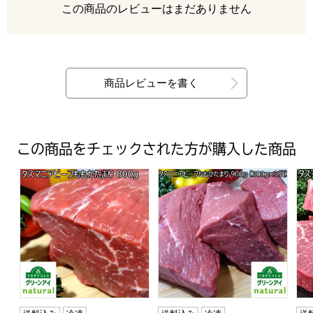
レビュー
この商品のレビューはまだありません
最新の商品レビュー
商品レビューを書く
この商品をチェックされた方が購入した商品
タスマニアビーフももかたまり 800g トップバリュグリ
タスマニアビーフももかたまり 
タ