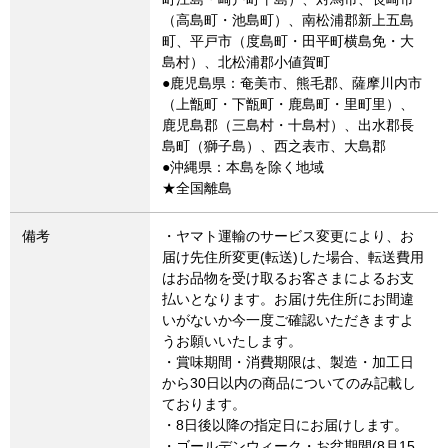
（高島町・池島町）、南松浦郡新上五島
町、平戸市（度島町・田平町横島免・大
島村）、北松浦郡小値賀町
●鹿児島県：奄美市、熊毛郡、薩摩川内市
（上甑町・下甑町・鹿島町・里町里）、
鹿児島郡（三島村・十島村）、出水郡長
島町（獅子島）、西之表市、大島郡
●沖縄県：本島を除く地域
★全国離島
備考
・ヤマト運輸のサービス変更により、お
届け先住所変更(転送)した場合、転送費用
はお品物を受け取るお客さまによるお支
払いとなります。お届け先住所にお間違
いがないか今一度ご確認いただきますよ
うお願いいたします。
・賞味期間・消費期限は、製造・加工日
から30日以内の商品についてのみ記載し
ております。
・8日後以降の指定日にお届けします。
・ゴールデンウィーク・お盆期間(8月15