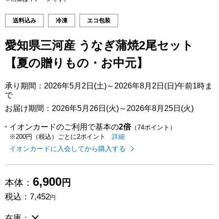
送料込み
冷凍
エコ包装
愛知県三河産 うなぎ蒲焼2尾セット
【夏の贈りもの・お中元】
承り期間：2026年5月2日(土)～2026年8月2日(日)午前1時ま
で
お届け期間：2026年5月26日(火)～2026年8月25日(火)
イオンカードのご利用で基本の
2倍
（74ポイント）
イオンカードのご利用でたまるポイ
はこちら
詳細
※200円（税込）ごとに2ポイント
イオンカードに入会してから購入する
6,900
本体：
円
税込：
7,452
円
完売御礼
在庫：