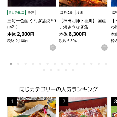
まとめ配送
冷凍
送料込み
冷凍
送
三河一色産 うなぎ蒲焼 50
【神田明神下喜川】 国産
【
g×2 (…
手焼きうなぎ蒲…
わ
2,000
6,300
本体
円
本体
円
本
税込
2,160
税込
6,804
税
円
円
お気に入りに登録する
お気
同じカテゴリーの人気ランキング
鰻楽 九州産うなぎ蒲焼 3尾計390g【限定100点】【サマ
三河一色産 うなぎ蒲焼 50g×4(
静
1
2
3
位
位
位