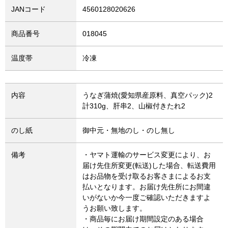
JANコード
4560128020626
商品番号
018045
温度帯
冷凍
内容
うなぎ蒲焼(愛知県産原料、真空パック)2
計310g、肝串2、山椒付きたれ2
のし紙
御中元・無地のし・のし無し
備考
・ヤマト運輸のサービス変更により、お
届け先住所変更(転送)した場合、転送費用
はお品物を受け取るお客さまによるお支
払いとなります。お届け先住所にお間違
いがないか今一度ご確認いただきますよ
うお願い致します。
・商品毎にお届け期間設定のある場合