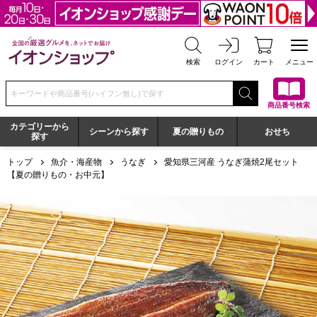
全国の厳選グルメを、ネットでお届け イオンショップ
検索
ログイン
カート
メニュー
検索キーワードまたは商品番号を入力してください
商品番号検索
カテゴリーから
シーンから探す
夏の贈りもの
おせち
探す
トップ
魚介・海産物
うなぎ
愛知県三河産 うなぎ蒲焼2尾セット
【夏の贈りもの・お中元】
愛知県三河産 うなぎ蒲焼2尾セット【夏の贈りもの・お中元】