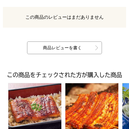
レビュー
この商品のレビューはまだありません
最新の商品レビュー
商品レビューを書く
この商品をチェックされた方が購入した商品
三河一色産 うなぎ蒲焼 50g×2 (L3785)【サクワ】
【神田明神下喜川】 国産手焼きうな
【う