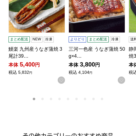
まとめ配送
NEW
冷凍
よりどり
まとめ配送
冷凍
送
鰻楽 九州産うなぎ蒲焼 3
三河一色産 うなぎ蒲焼 50
静
尾計39…
g×4…
焼
5,400
3,800
本体
円
本体
円
本
税込
5,832
税込
4,104
税
円
円
お気に入りに登録する
お気