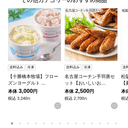
その他カテゴリーのおすすめ商品
【十勝橋本牧場】フローズンヨーグルト 2種 計7個 (L515
名古屋コーチン手羽唐セット
松
送料込み
冷凍
送料込み
冷凍
送
【十勝橋本牧場】フロー
名古屋コーチン手羽唐セ
松
ズンヨーグルト …
ット【おいしいお…
【
3,000
2,500
本体
円
本体
円
本
税込
3,240
税込
2,700
税
円
円
お気に入りに登録する
お気