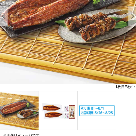
前の画像を表示する
1
枚目/
3
枚中
※画像はイメージです。