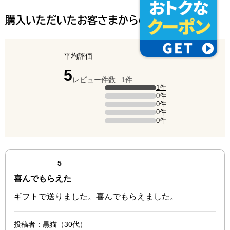
購入いただいたお客さまからの声
平均評価
点（5点満点中）
5
レビュー件数
1件
評価の内訳
1件
5点の評価は1件です（全体の100%）。
0件
4点の評価は0件です。
0件
3点の評価は0件です。
0件
2点の評価は0件です。
0件
1点の評価は0件です。
最新の商品レビュー
点（5点満点中）
5
喜んでもらえた
ギフトで送りました。喜んでもらえました。
投稿者
：黒猫（30代）