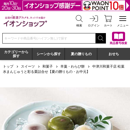
全国の厳選グルメを、ネットでお届け イオンショップ
検索
ログイン
カート
メニュー
検索キーワードまたは商品番号を入力してください
商品番号検索
カテゴリーから
シーンから探す
夏の贈りもの
おせち
探す
トップ
スイーツ
和菓子
羊羹・わらび餅
中津川和菓子店 松葉
水まんじゅうと彩る栗詰合せ【夏の贈りもの・お中元】
中津川和菓子店 松葉 水まんじゅうと彩る栗詰合せ【夏の贈り