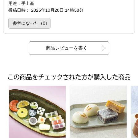
用途
：手土産
投稿日時
：
2025年10月20日 14時58分
参考になった（
0
）
商品レビューを書く
この商品をチェックされた方が購入した商品
竹新 夏のひとくち和菓子詰合せ【夏の贈りもの・お中元】[AH
金澤 福うさぎ 金の福うさぎと
六