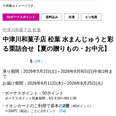
※画像はイメージです。
50ボーナスポイント
送料込み
冷凍
エコ包装
中津川和菓子店 松葉
中津川和菓子店 松葉 水まんじゅうと彩
る栗詰合せ【夏の贈りもの・お中元】
点（5点満点中）
の評価
5
（
1件
）
承り期間：2026年5月2日(土)～2026年8月9日(日)午前1時ま
で
お届け期間：2026年6月11日(木)～2026年8月25日(火)
ボーナスポイント：
50ポイント
ボーナスポイント対象期間：
5/2 9:00
〜
8/9 1:00
イオンカードのご利用で基本の
2倍
（40ポイント）
イオンカードのご利用でたまるポイ
はこちら
詳細
※200円（税込）ごとに2ポイント