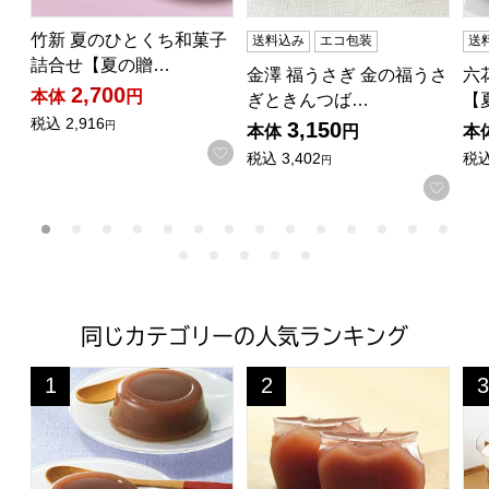
竹新 夏のひとくち和菓子
送料込み
エコ包装
送
詰合せ【夏の贈…
金澤 福うさぎ 金の福うさ
六
2,700
本体
円
ぎときんつば…
【
税込
2,916
3,150
円
本体
円
本
お気に入りに登録する
税込
3,402
税
円
お気
同じカテゴリーの人気ランキング
六花亭 水ごよみ18個入【夏の贈りもの・お中元】
吉野本葛 天極堂 葛水羊羹 1
祇
1
2
3
位
位
位