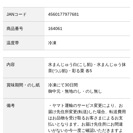
JANコード
4560177977681
商品番号
164061
温度帯
冷凍
内容
水まんじゅう白(こし餡)・水まんじゅう抹
茶(つぶ餡)・彩る栗 各5
賞味期間・のし紙
冷凍にて30日間
御中元・無地のし・のし無し
備考
・ヤマト運輸のサービス変更により、お
届け先住所変更(転送)した場合、転送費用
はお品物を受け取るお客さまによるお支
払いとなります。お届け先住所にお間違
いがないか今一度ご確認いただきますよ