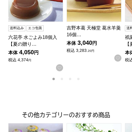
吉野本葛 天極堂 葛水羊羹
送料込み
エコ包装
送
16個…
六花亭 水ごよみ18個入
祇
3,040
本体
円
【夏の贈り…
【
税込
3,283.
4,050
20円
本体
円
本
お気
税込
4,374
税
円
お気に入りに登録する
その他カテゴリーのおすすめ商品
【料理屋こだま】 宇治抹茶スイーツセット(宇治抹茶と和栗
【京都・東山茶寮】 ぜんざい・
お