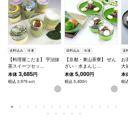
送料込み
冷凍
送料込み
冷凍
送
【料理屋こだま】 宇治抹
【京都・東山茶寮】 ぜん
お
茶スイーツセッ…
ざい・水まんじ…
大
3,685
5,000
本体
円
本体
円
本
税込
3,979.
税込
5,400
税
80円
円
お気に入りに登録する
お気