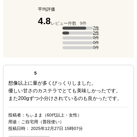
平均評価
点（5点満点中）
4.8
レビュー件数
9件
評価の内訳
7件
5点の評価は7件です（全体の77.8%）。
2件
4点の評価は2件です（全体の22.2%）。
0件
3点の評価は0件です。
0件
2点の評価は0件です。
0件
1点の評価は0件です。
最新の商品レビュー
点（5点満点中）
5
想像以上に量が多くびっくりしました。
優しい甘さのカステラでとても美味しかったです。
また200gずつ小分けされているのも良かったです。
投稿者
：ちぃまま（60代以上・女性）
用途
：ご自宅用（普段使い）
投稿日時
：
2025年12月27日 15時07分