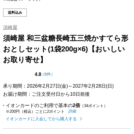
送料込み
須崎屋
須崎屋 和三盆糖長崎五三焼かすてら形
おとしセット(1袋200g×6)【おいしい
お取り寄せ】
点（5点満点中）
の評価
4.8
（
9件
）
承り期間：2026年2月27日(金)～2027年2月28日(日)
お届け期間：ご注文受付日から10日前後
イオンカードのご利用で基本の
2倍
（34ポイント）
イオンカードのご利用でたまるポイ
はこちら
詳細
※200円（税込）ごとに2ポイント
イオンカードに入会してから購入する