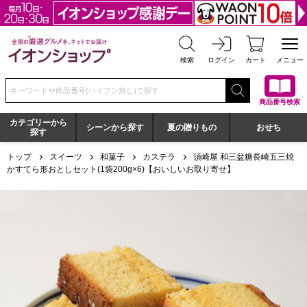
全国の厳選グルメを、ネットでお届け イオンショップ
検索
ログイン
カート
メニュー
検索キーワードまたは商品番号を入力してください
商品番号検索
カテゴリーから
シーンから探す
夏の贈りもの
おせち
探す
トップ
スイーツ
和菓子
カステラ
須崎屋 和三盆糖長崎五三焼
かすてら形おとしセット(1袋200g×6)【おいしいお取り寄せ】
須崎屋 和三盆糖長崎五三焼かすてら形おとしセット(1袋200g