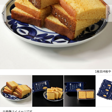
前の画像を表示する
1
枚目/
4
枚中
※画像はイメージです。