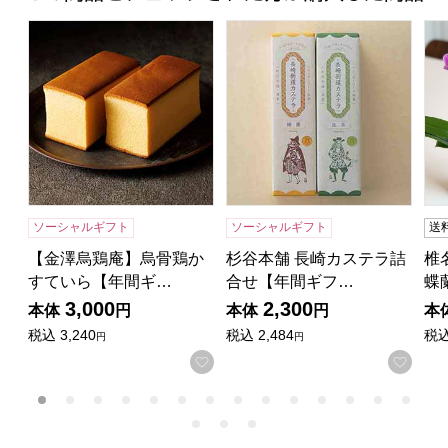
【金澤烏鶏庵】烏骨鶏かすていら【年間ギフト】
杉谷本舗 長崎カステラ詰合せ
椎
ソーシャルギフト
ソーシャルギフト
送
【金澤烏鶏庵】烏骨鶏か
杉谷本舗 長崎カステラ詰
椎
すていら【年間ギ…
合せ【年間ギフ…
蝶
3,000
2,300
本体
円
本体
円
本
税込
3,240
税込
2,484
税
円
円
お気に入りに登録する
お気