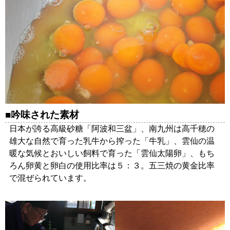
吟味された素材
日本が誇る高級砂糖「阿波和三盆」、南九州は高千穂の
雄大な自然で育った乳牛から搾った「牛乳」、雲仙の温
暖な気候とおいしい飼料で育った「雲仙太陽卵」、もち
ろん卵黄と卵白の使用比率は５：３。五三焼の黄金比率
で混ぜられています。