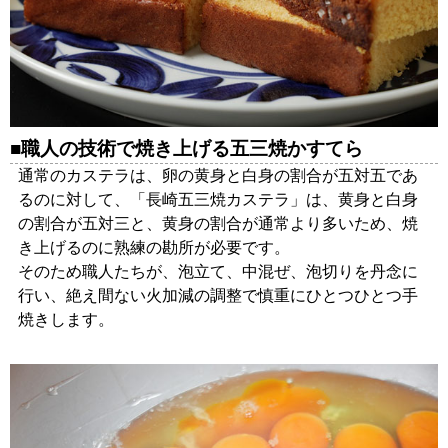
職人の技術で焼き上げる五三焼かすてら
通常のカステラは、卵の黄身と白身の割合が五対五であ
るのに対して、「長崎五三焼カステラ」は、黄身と白身
の割合が五対三と、黄身の割合が通常より多いため、焼
き上げるのに熟練の勘所が必要です。
そのため職人たちが、泡立て、中混ぜ、泡切りを丹念に
行い、絶え間ない火加減の調整で慎重にひとつひとつ手
焼きします。