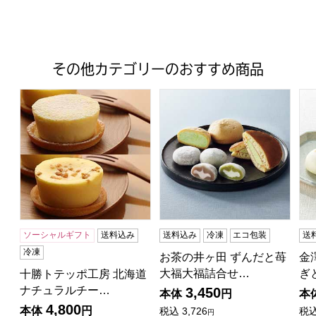
その他カテゴリーのおすすめ商品
十勝トテッポ工房 北海道ナチュラルチーズケーキセット
お茶の井ヶ田 ずんだと苺大福
金
ソーシャルギフト
送料込み
送料込み
冷凍
エコ包装
送
冷凍
お茶の井ヶ田 ずんだと苺
金
大福大福詰合せ…
ぎ
十勝トテッポ工房 北海道
ナチュラルチー…
3,450
本体
円
本
4,800
本体
円
税込
3,726
税
円