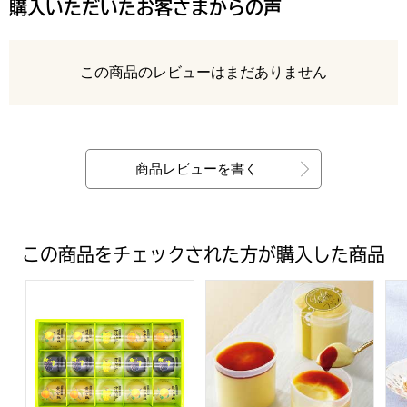
購入いただいたお客さまからの声
レビュー
この商品のレビューはまだありません
最新の商品レビュー
商品レビューを書く
この商品をチェックされた方が購入した商品
岡山県産 フルーツゼリー詰合せ【年間ギフト】
十勝ドルチェ 十勝橋本牧場プリ
銀