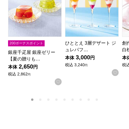
ひととえ 3層デザート ジ
創
200ボーナスポイント
ュレパフ…
白
銀座千疋屋 銀座ゼリー
3,000
本体
円
本
【夏の贈りも…
税込
3,240
税
2,650
円
本体
円
お気
税込
2,862
円
お気に入りに登録する