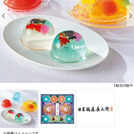
前の画像を表示する
1
枚目/
3
枚中
※画像はイメージです。