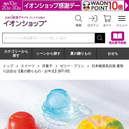
全国の厳選グルメを、ネットでお届け イオンショップ
検索
ログイン
カート
メニュー
検索キーワードまたは商品番号を入力してください
商品番号検索
カテゴリーから
シーンから探す
夏の贈りもの
おせち
探す
トップ
スイーツ
洋菓子
ゼリー・プリン
日本橋屋長兵衛 夏祭
り詰合せ【夏の贈りもの・お中元】[NT-30]
日本橋屋長兵衛 夏祭り詰合せ【夏の贈りもの・お中元】[NT-30