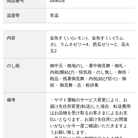
商品番号
049018
温度帯
常温
内容
金魚すくい(レモン)、金魚すくい(ラム
ネ)、ラムネゼリー4、西瓜ゼリー2、花火
玉2
のし紙
御中元・無地のし・暑中御見舞・御礼・
内祝(蝶結び)・快気祝・のし無し・御供・
粗品・残暑御見舞・内祝(結び切り)・御
祝・ 御見舞・志・粗供養
備考
・ヤマト運輸のサービス変更により、お
届け先住所変更(転送)した場合、転送費用
はお品物を受け取るお客さまによるお支
払いとなります。お届け先住所にお間違
いがないか今一度ご確認いただきますよ
うお願い致します。