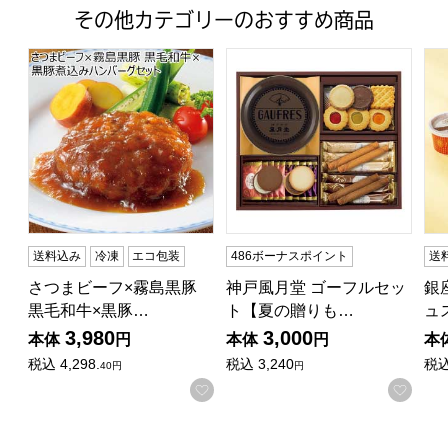
その他カテゴリーのおすすめ商品
さつまビーフ×霧島黒豚 黒毛和牛×黒豚煮込みハンバーグ
神戸風月堂 ゴーフルセット【夏
銀
送料込み
冷凍
エコ包装
486ボーナスポイント
送
さつまビーフ×霧島黒豚
神戸風月堂 ゴーフルセッ
銀
黒毛和牛×黒豚…
ト【夏の贈りも…
ュ
3,980
3,000
本体
円
本体
円
本
税込
4,298.
税込
3,240
税
40円
円
お気に入りに登録する
お気