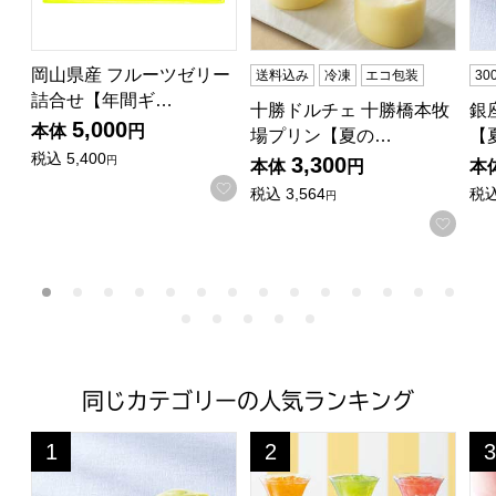
岡山県産 フルーツゼリー
送料込み
冷凍
エコ包装
3
詰合せ【年間ギ…
十勝ドルチェ 十勝橋本牧
銀
5,000
本体
円
場プリン【夏の…
【
税込
5,400
3,300
円
本体
円
本
お気に入りに登録する
税込
3,564
税
円
お気
同じカテゴリーの人気ランキング
銀座千疋屋 銀座ゼリー【夏の贈りもの・お中元】[PGS-062
ひととえ 3層デザート ジュレパ
創
1
2
3
位
位
位