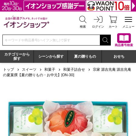
全国の厳選グルメを、ネットでお届け イオンショップ
検索
ログイン
カート
メニュー
検索キーワードまたは商品番号を入力してください
商品番号検索
カテゴリーから
シーンから探す
夏の贈りもの
おせち
探す
トップ
スイーツ
和菓子
和菓子詰合せ
宗家 源吉兆庵 源吉兆庵
の夏菓撰【夏の贈りもの・お中元】[ON-30]
宗家 源吉兆庵 源吉兆庵の夏菓撰【夏の贈りもの・お中元】[ON-