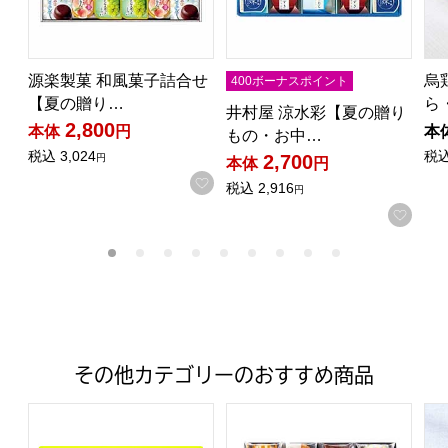
源楽製菓 和風菓子詰合せ
烏
400ボーナスポイント
【夏の贈り…
ら
井村屋 涼水彩【夏の贈り
2,800
本体
円
本
もの・お中…
税込
3,024
税
2,700
円
本体
円
お気に入りに登録する
税込
2,916
円
お気
その他カテゴリーのおすすめ商品
岡山県産 フルーツゼリー詰合せ【年間ギフト】
ファクトリーシン エクセレントク
銀