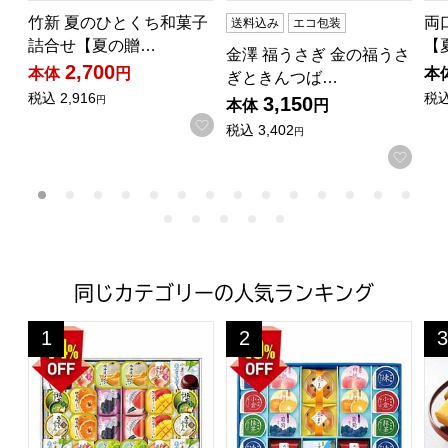
竹新 夏のひとくち和菓子
両
送料込み
エコ包装
詰合せ【夏の贈…
【
金澤 福うさぎ 金の福うさ
2,700
本体
円
本
ぎときんつば…
税込
2,916
税
3,150
円
本体
円
お気に入りに登録する
税込
3,402
円
お気
同じカテゴリーの人気ランキング
源楽製菓 和風菓子詰合せ【夏の贈りもの・お中元】[GT-50
井村屋 涼水彩【夏の贈りもの・お
烏
1
2
3
位
位
位