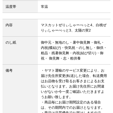
温度帯
常温
内容
マスカットぜりぃしゃーべっと4、白桃ぜ
りぃしゃーべっと3、太陽の実2
のし紙
御中元・無地のし・暑中御見舞・御礼・
内祝(蝶結び)・快気祝・のし無し・御供・
粗品・残暑御見舞・内祝(結び切り)・御
祝・ 御見舞・志・粗供養
備考
・ヤマト運輸のサービス変更により、お
届け先住所変更(転送)した場合、転送費用
はお品物を受け取るお客さまによるお支
払いとなります。お届け先住所にお間違
いがないか今一度ご確認いただきますよ
うお願い致します。
・商品毎にお届け期間設定のある場合
は、その期間内でのお届けとなります。
・商品は品質優先でお届けしますので、