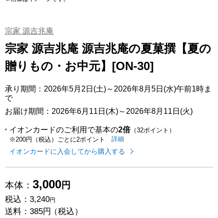
宗家 源吉兆庵
宗家 源吉兆庵 源吉兆庵の夏菓撰【夏の
贈りもの・お中元】[ON-30]
承り期間：2026年5月2日(土)～2026年8月5日(水)午前1時ま
で
お届け期間：2026年6月11日(木)～2026年8月11日(火)
イオンカードのご利用で基本の
2倍
（32ポイント）
イオンカードのご利用でたまるポイ
はこちら
詳細
※200円（税込）ごとに2ポイント
イオンカードに入会してから購入する
3,000
本体：
円
税込：
3,240
円
送料：
385円
（税込）