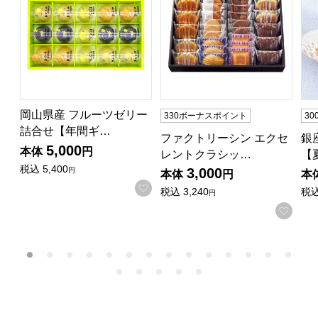
岡山県産 フルーツゼリー
330ボーナスポイント
3
詰合せ【年間ギ…
ファクトリーシン エクセ
銀
5,000
本体
円
レントクラシッ…
【
税込
5,400
3,000
円
本体
円
本
お気に入りに登録する
税込
3,240
税
円
お気