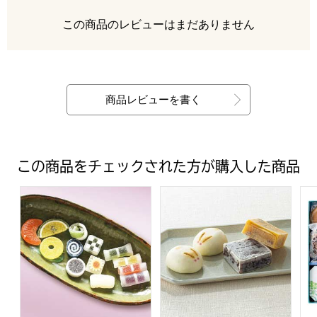
レビュー
この商品のレビューはまだありません
最新の商品レビュー
商品レビューを書く
この商品をチェックされた方が購入した商品
竹新 夏のひとくち和菓子詰合せ【夏の贈りもの・お中元】[AH
金澤 福うさぎ 金の福うさぎと
両