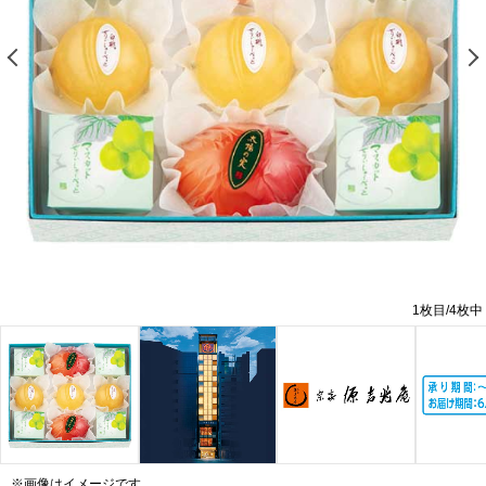
前の画像を表示する
1
枚目/
4
枚中
※画像はイメージです。