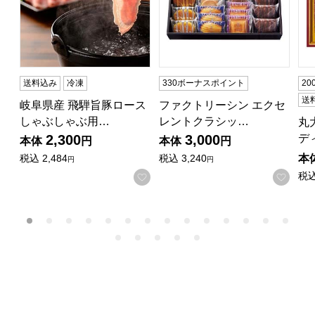
送料込み
冷凍
330ボーナスポイント
2
送
岐阜県産 飛騨旨豚ロース
ファクトリーシン エクセ
しゃぶしゃぶ用…
レントクラシッ…
丸
デ
2,300
3,000
本体
円
本体
円
本
税込
2,484
税込
3,240
円
円
税
お気に入りに登録する
お気