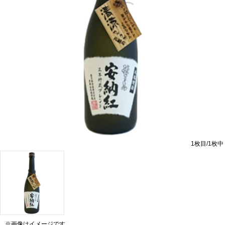
1
枚目/
1
枚中
※画像はイメージです。