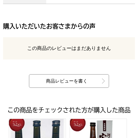
購入いただいたお客さまからの声
レビュー
この商品のレビューはまだありません
最新の商品レビュー
商品レビューを書く
この商品をチェックされた方が購入した商品
鹿児島酒造 鹿児島県 阿久根市産 安納紅焼酎3本セット（箱
鹿児島県 鹿児島酒造 種子島安納