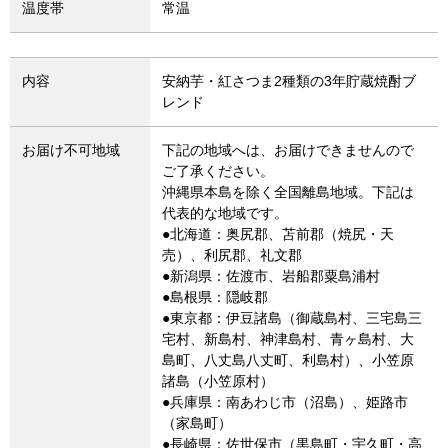
温度帯
常温
内容
安納芋・紅さつま2種類の3年貯蔵焼酎ブ
レンド
お届け不可地域
下記の地域へは、お届けできませんので
ご了承ください。
沖縄県本島を除く全国離島地域。下記は
代表的な地域です。
●北海道：奥尻郡、苫前郡（焼尻・天
売）、利尻郡、礼文郡
●新潟県：佐渡市、岩船郡粟島浦村
●島根県：隠岐郡
●東京都：伊豆諸島（御蔵島村、三宅島三
宅村、新島村、神津島村、青ヶ島村、大
島町、八丈島八丈町、利島村）、小笠原
諸島（小笠原村）
●兵庫県：南あわじ市（沼島）、姫路市
（家島町）
●長崎県：佐世保市（黒島町・宇久町・高