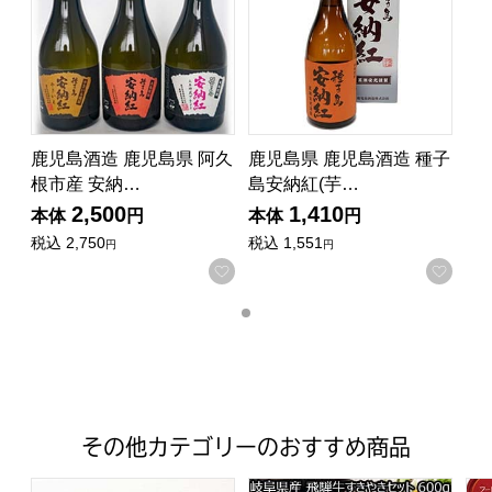
鹿児島酒造 鹿児島県 阿久
鹿児島県 鹿児島酒造 種子
根市産 安納…
島安納紅(芋…
2,500
1,410
本体
円
本体
円
税込
2,750
税込
1,551
円
円
お気に入りに登録する
お気
その他カテゴリーのおすすめ商品
富山柿山 しろえび紀行(36袋入り)【年間ギフト】[SKB3]
岐阜県産 飛騨牛すきやきセット
三