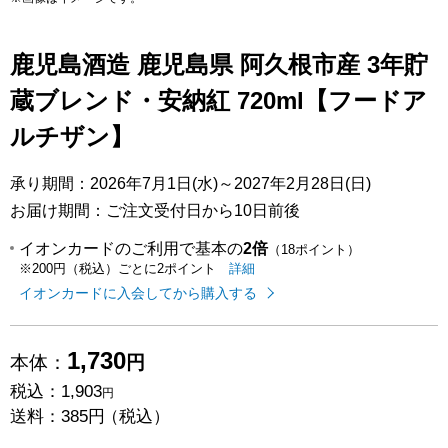
鹿児島酒造 鹿児島県 阿久根市産 3年貯
蔵ブレンド・安納紅 720ml【フードア
ルチザン】
承り期間：2026年7月1日(水)～2027年2月28日(日)
お届け期間：ご注文受付日から10日前後
イオンカードのご利用で基本の
2倍
（18ポイント）
イオンカードのご利用でたまるポイ
はこちら
詳細
※200円（税込）ごとに2ポイント
イオンカードに入会してから購入する
1,730
本体：
円
税込：
1,903
円
送料：
385円
（税込）