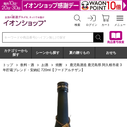
全国の厳選グルメを、ネットでお届け イオンショップ
検索
ログイン
カート
メニュー
検索キーワードまたは商品番号を入力してください
商品番号検索
カテゴリーから
シーンから探す
夏の贈りもの
おせち
探す
トップ
飲料・酒
お酒
焼酎
鹿児島酒造 鹿児島県 阿久根市産 3
年貯蔵ブレンド・安納紅 720ml【フードアルチザン】
鹿児島酒造 鹿児島県 阿久根市産 3年貯蔵ブレンド・安納紅 72