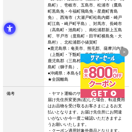
島町）、壱岐市、五島市、松浦市（鷹島
町黒島免・今福町飛島免・星鹿町青島
免）、西海市（大瀬戸町松島内郷・崎戸
町江島・崎戸町平島）、対馬市、長崎市
（高島町・池島町）、南松浦郡新上五島
町、平戸市（度島町・田平町横島免・大
島村）、北松浦郡小値賀町
●鹿児島県：奄美市、熊毛郡、薩摩川内市
（上甑町・下甑町・鹿島町・里町里）、
鹿児島郡（三島村・十島村）、出水郡長
島町（獅子島）、西之表市、大島郡
●沖縄県：本島を除く地域
★全国離島
備考
・ヤマト運輸のサービス変更により、お
届け先住所変更(転送)した場合、転送費用
はお品物を受け取るお客さまによるお支
払いとなります。お届け先住所にお間違
いがないか今一度ご確認いただきますよ
うお願いいたします。
・クーポン適用対象外商品となります。