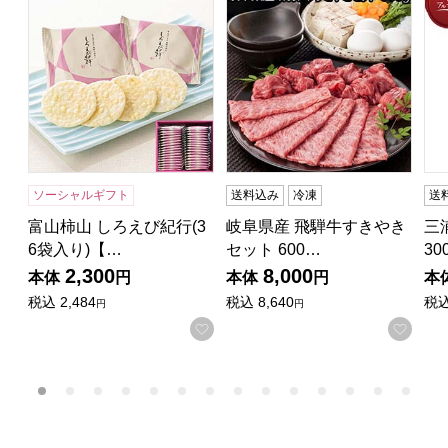
ソーシャルギフト
送料込み
冷凍
送
富山柿山 しろえび紀行(3
岐阜県産 飛騨牛すきやき
三
6袋入り)【…
セット 600…
30
2,300
8,000
本体
円
本体
円
本
税込
2,484
税込
8,640
税
円
円
お気に入りに登録する
お気