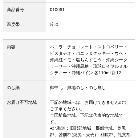
商品番号
010061
温度帯
冷凍
内容
バニラ・チョコレート・ストロベリー・
ピスタチオ・バニラ＆クッキー・ウベ・
沖縄紅イモ・塩ちんすこう・沖縄シーク
ヮーサー・沖縄黒糖・琉球ロイヤルミル
クティー・沖縄パイン 各110ml 計12
のし紙
御中元・無地のし・のし無し
お届け不可地域
下記の地域へは、お届けできませんので
ご了承ください。
全国離島地域。下記は代表的な地域で
す。
●北海道：旧郡部地域、郡部地域、奥尻
郡、苫前郡(焼尻・天売)、利尻郡、礼文郡