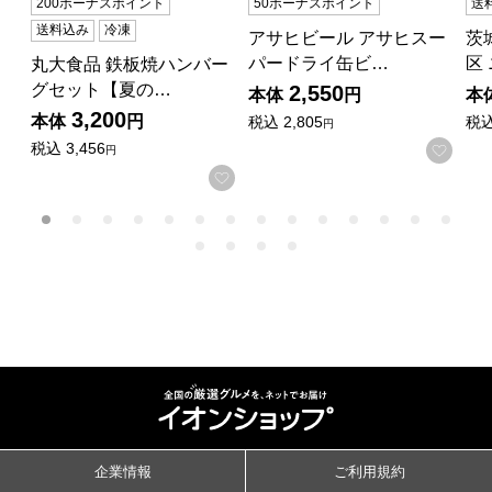
200ボーナスポイント
50ボーナスポイント
送
送料込み
冷凍
アサヒビール アサヒスー
茨
パードライ缶ビ…
区
丸大食品 鉄板焼ハンバー
グセット【夏の…
2,550
本体
円
本
3,200
本体
円
税込
2,805
税
円
税込
3,456
お気
円
お気に入りに登録する
企業情報
ご利用規約