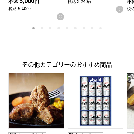
5,000
本体
円
本
税込
3,240
円
税込
5,400
税
お気
円
お気に入りに登録する
その他カテゴリーのおすすめ商品
丸大食品 鉄板焼ハンバーグセット【夏の贈りもの・お中元】[M
アサヒビール アサヒスーパード
茨