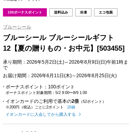
100ボーナスポイント
送料込み
冷凍
エコ包装
ブルーシール
ブルーシール ブルーシールギフト
12【夏の贈りもの・お中元】[503455]
承り期間：2026年5月2日(土)～2026年8月9日(日)午前1時ま
で
お届け期間：2026年6月11日(木)～2026年8月25日(火)
ボーナスポイント：
100ポイント
ボーナスポイント対象期間：
5/2 9:00
〜
8/9 1:00
イオンカードのご利用で基本の
2倍
（52ポイント）
イオンカードのご利用でたまるポイ
はこちら
詳細
※200円（税込）ごとに2ポイント
イオンカードに入会してから購入する