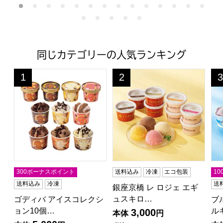
同じカテゴリーの人気ランキング
ゴディバ アイスコレクション10個入【夏の贈りもの・お中元】[
銀座京橋 レ ロジェ エギュスキ
ブ
1
2
3
位
位
位
300ボーナスポイント
送料込み
冷凍
エコ包装
1
送料込み
冷凍
送
銀座京橋 レ ロジェ エギ
ュスキロ…
ゴディバ アイスコレクシ
ブ
ョン10個…
ル
3,000
本体
円