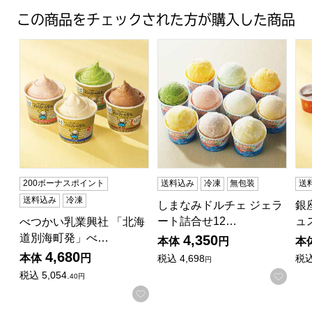
この商品をチェックされた方が購入した商品
べつかい乳業興社 「北海道別海町発」べつかいのアイスクリー
しまなみドルチェ ジェラート詰合
銀
200ボーナスポイント
送料込み
冷凍
無包装
送
送料込み
冷凍
しまなみドルチェ ジェラ
銀
ート詰合せ12…
ュ
べつかい乳業興社 「北海
道別海町発」べ…
4,350
本体
円
本
4,680
本体
円
税込
4,698
税
円
税込
5,054.
お気
40円
お気に入りに登録する