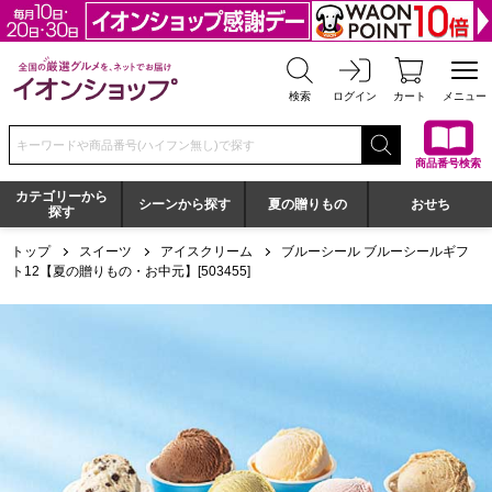
全国の厳選グルメを、ネットでお届け イオンショップ
検索
ログイン
カート
メニュー
検索キーワードまたは商品番号を入力してください
商品番号検索
カテゴリーから
シーンから探す
夏の贈りもの
おせち
探す
トップ
スイーツ
アイスクリーム
ブルーシール ブルーシールギフ
ト12【夏の贈りもの・お中元】[503455]
ブルーシール ブルーシールギフト12【夏の贈りもの・お中元】[50