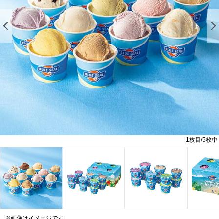
前の画像を表示する
1
枚目/
5
枚中
※画像はイメージです。