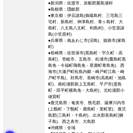
●新潟県：佐渡市、岩船郡粟島浦村
●島根県：隠岐郡
●東京都：伊豆諸島(御蔵島村、三宅島三
宅村、新島村、神津島村、青ヶ島村、大
島町、八丈島八丈町、利島村)、小笠原諸
島(小笠原村)
●兵庫県：南あわじ市(沼島)、姫路市(家島
町)
●長崎県：佐世保市(黒島町・宇久町・高
島町)、壱岐市、五島市、松浦市(鷹島町黒
島免・今福町飛島免・星鹿町青島免)、西
海市(大瀬戸町松島内郷・崎戸町江島・崎
戸町平島)、対馬市、長崎市(高島町・池島
町)、南松浦郡新上五島町、平戸市(度島
町・田平町横島免・大島村)、北松浦郡小
値賀町
●鹿児島県：奄美市、熊毛郡、薩摩川内市
(上甑町・下甑町・鹿島町・里町里)、鹿児
島郡(三島村・十島村)、出水郡長島町(獅
子島)、西之表市、大島郡
●沖縄県：全域