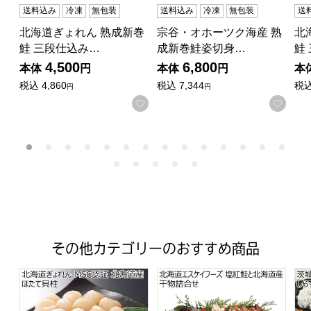
送料込み
冷凍
無包装
送料込み
冷凍
無包装
送
北海道ぎょれん 熟成新巻
宗谷・オホーツク海産 熟
北
鮭 三段仕込み…
成新巻鮭姿切身…
鮭
4,500
6,800
本体
円
本体
円
本
税込
4,860
税込
7,344
税
円
円
お気に入りに登録する
お気
その他カテゴリーのおすすめ商品
北海道ぎょれん MSC認証 北海道産ほたて貝柱【夏の贈り
北海道エスケイフーズ 塩紅鮭
茨