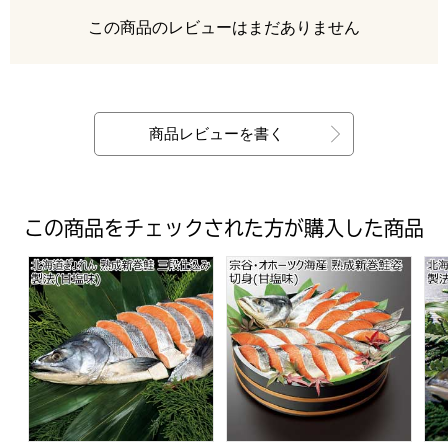
レビュー
この商品のレビューはまだありません
最新の商品レビュー
商品レビューを書く
この商品をチェックされた方が購入した商品
北海道ぎょれん 熟成新巻鮭 三段仕込み製法(甘塩味)【夏
宗谷・オホーツク海産 熟成新
北