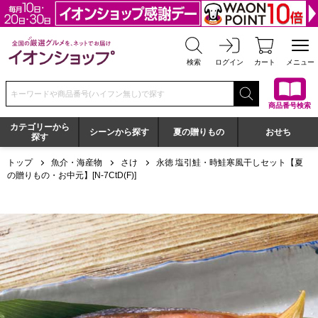
全国の厳選グルメを、ネットでお届け イオンショップ
検索
ログイン
カート
メニュー
検索キーワードまたは商品番号を入力してください
商品番号検索
カテゴリーから
シーンから探す
夏の贈りもの
おせち
探す
トップ
魚介・海産物
さけ
永徳 塩引鮭・時鮭寒風干しセット【夏
の贈りもの・お中元】[N-7CtD(F)]
永徳 塩引鮭・時鮭寒風干しセット【夏の贈りもの・お中元】[N-7C