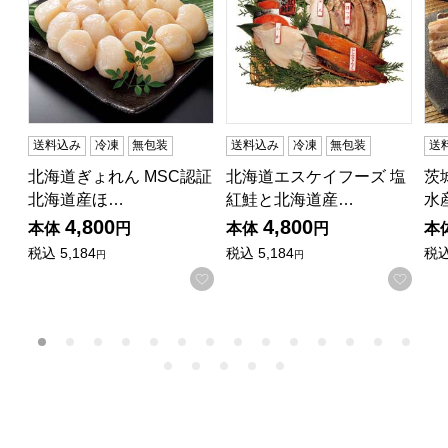
送料込み
冷凍
無包装
送料込み
冷凍
無包装
送
北海道ぎょれん MSC認証
北海道エスケイフーズ 塩
茨
北海道産ほ…
紅鮭と北海道産…
水
4,800
4,800
本体
円
本体
円
本
税込
5,184
税込
5,184
税
円
円
お気に入りに登録する
お気