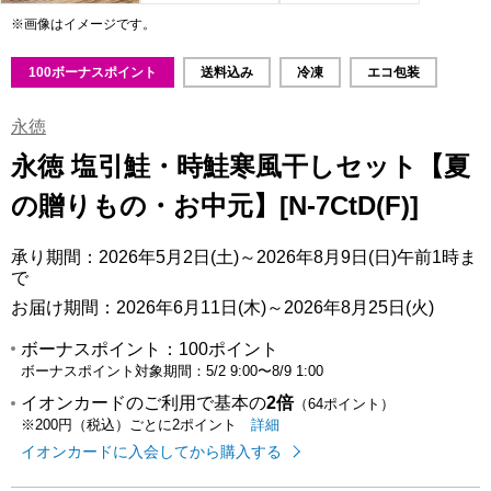
※画像はイメージです。
100ボーナスポイント
送料込み
冷凍
エコ包装
永徳
永徳 塩引鮭・時鮭寒風干しセット【夏
の贈りもの・お中元】[N-7CtD(F)]
承り期間：2026年5月2日(土)～2026年8月9日(日)午前1時ま
で
お届け期間：2026年6月11日(木)～2026年8月25日(火)
ボーナスポイント：
100ポイント
ボーナスポイント対象期間：
5/2 9:00
〜
8/9 1:00
イオンカードのご利用で基本の
2倍
（64ポイント）
イオンカードのご利用でたまるポイ
はこちら
詳細
※200円（税込）ごとに2ポイント
イオンカードに入会してから購入する