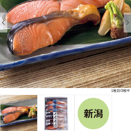
前の画像を表示する
1
枚目/
3
枚中