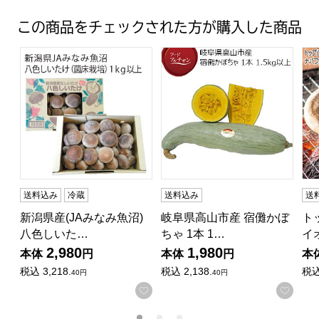
この商品をチェックされた方が購入した商品
新潟県産(JAみなみ魚沼) 八色しいたけ(菌床栽培)1kg以上【
岐阜県高山市産 宿儺かぼちゃ 1
ト
送料込み
冷蔵
送料込み
送
新潟県産(JAみなみ魚沼)
岐阜県高山市産 宿儺かぼ
ト
八色しいた…
ちゃ 1本 1…
イ
2,980
1,980
本体
円
本体
円
本
税込
3,218.
税込
2,138.
税
40円
40円
お気に入りに登録する
お気