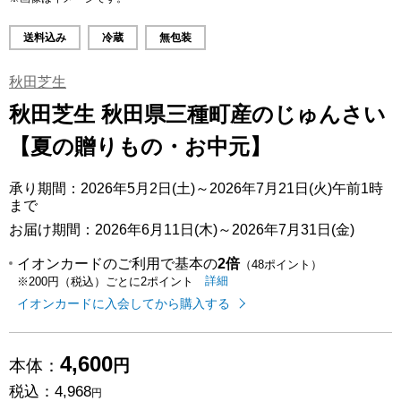
送料込み
冷蔵
無包装
秋田芝生
秋田芝生 秋田県三種町産のじゅんさい
【夏の贈りもの・お中元】
承り期間：2026年5月2日(土)～2026年7月21日(火)午前1時
まで
お届け期間：2026年6月11日(木)～2026年7月31日(金)
イオンカードのご利用で基本の
2倍
（48ポイント）
イオンカードのご利用でたまるポイ
はこちら
詳細
※200円（税込）ごとに2ポイント
イオンカードに入会してから購入する
4,600
本体：
円
税込：
4,968
円