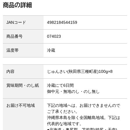
商品の詳細
JANコード
4982184544159
商品番号
074023
温度帯
冷蔵
内容
じゅんさい(秋田県三種町産)100g×8
賞味期間・のし紙
冷蔵にて6日間
御中元・無地のし・のし無し
お届け不可地域
下記の地域へは、お届けできませんので
ご了承ください。
沖縄県本島を除く全国離島地域。下記は
代表的な地域です。
●北海道：奥尻郡、苫前郡(焼尻・天売)、