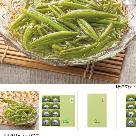
前の画像を表示する
1
枚目/
7
枚中
※画像はイメージです。