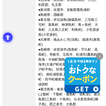
利尻郡、礼文郡
●新潟県：佐渡市、岩船郡粟島浦村
●島根県：隠岐郡
●東京都：伊豆諸島(御蔵島村、三宅島三
宅村、新島村、神津島村、青ヶ島村、大
島町、八丈島八丈町、利島村)、小笠原諸
島(小笠原村)
●兵庫県：南あわじ市(沼島)、姫路市(家島
町)
●長崎県：佐世保市(黒島町・宇久町・高
島町)、壱岐市、五島市、松浦市(鷹島町黒
島免・今福町飛島免・星鹿町青島免)、西
海市(大瀬戸町松島内郷・崎戸町江島・崎
戸町平島)、対馬市、長崎市(高島町・池島
町)、南松浦郡新上五島町、平戸市(度島
町・田平町横島免・大島村)、北松浦郡小
値賀町
●鹿児島県：奄美市、熊毛郡、薩摩川内市
(上甑町・下甑町・鹿島町・里町里)、鹿児
島郡(三島村・十島村)、出水郡長島町(獅
子島)、西之表市、大島郡