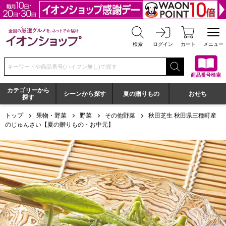
全国の厳選グルメを、ネットでお届け イオンショップ
検索
ログイン
カート
メニュー
検索キーワードまたは商品番号を入力してください
商品番号検索
カテゴリーから
シーンから探す
夏の贈りもの
おせち
探す
トップ
果物・野菜
野菜
その他野菜
秋田芝生 秋田県三種町産
のじゅんさい【夏の贈りもの・お中元】
秋田芝生 秋田県三種町産のじゅんさい【夏の贈りもの・お中