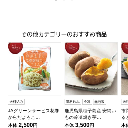
その他カテゴリーのおすすめ商品
JAグリーンサービス花巻 からだよろこぶ発芽玄米と9種雑穀
鹿児島県種子島産 安納いもの
市
送料込み
送料込み
冷凍
無包装
送
JAグリーンサービス花巻
鹿児島県種子島産 安納い
市
からだよろこ…
もの冷凍焼き芋…
る
2,500
3,500
本体
円
本体
円
本