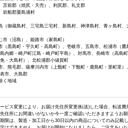
、苫前郡（焼尻・天売）、利尻郡、礼文郡
、岩船郡粟島浦村
島（御蔵島村、三宅島三宅村、新島村、神津島村、青ヶ島村、
じ市（沼島）、姫路市（家島町）
市（黒島町・宇久町・高島町）、壱岐市、五島市、松浦市（鷹
島内郷・崎戸町江島・崎戸町平島）、対馬市、長崎市（高島町
免・大島村）、北松浦郡小値賀町
市、熊毛郡、薩摩川内市（上甑町・下甑町・鹿島町・里町里）
表市、大島郡
除く地域
ービス変更により、お届け先住所変更(転送)した場合、転送
先住所にお間違いがないか今一度ご確認いただきますようお願
期限は、製造・加工日から30日以内の商品についてのみ記載
定はできません。お届けが開始になりましたら、ご注文をいた