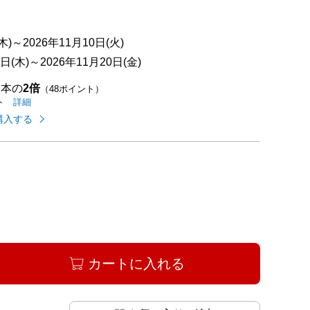
)～2026年11月10日(火)
(木)～2026年11月20日(金)
基本の
2倍
（48ポイント）
イオンカードのご利用でたまるポイントの
はこちら
詳細
ト
購入する
カートに入れる