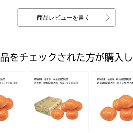
商品レビューを書く
品をチェックされた方が購入し
のおけさ柿(3.5kg3Lサイズ14玉)【お届け期間:10月15日〜1
JA佐渡羽茂地区 JA佐渡・羽茂のおけさ柿(3.5kgLサイズ18玉
新潟県産 佐渡市 JA佐渡羽茂地区 JA佐渡・羽茂の
新潟県産 佐渡市 J