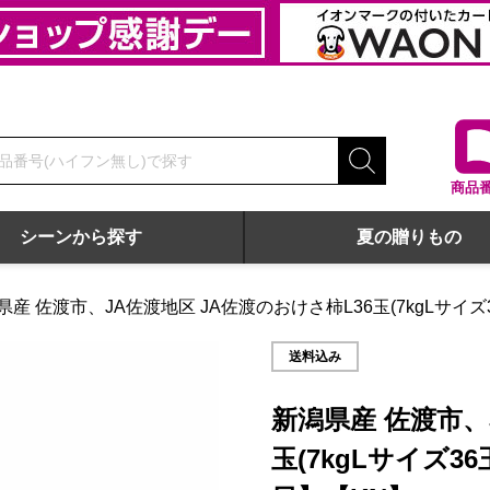
商品
シーンから探す
夏の贈りもの
県産 佐渡市、JA佐渡地区 JA佐渡のおけさ柿L36玉(7kgLサイズ
イズ36玉)【お届け期間:10月15日〜11月20日】【KN】
送料込み
新潟県産 佐渡市、
玉(7kgLサイズ36