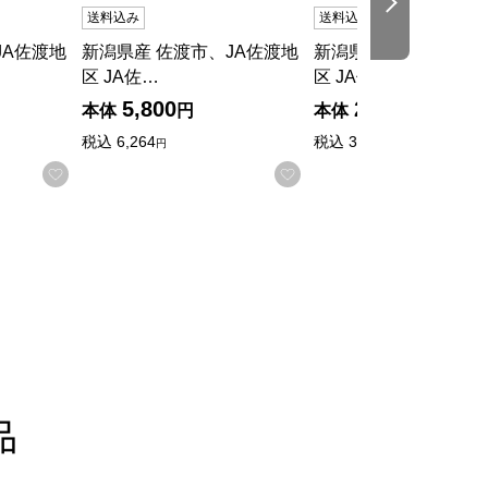
次の商品
送料込み
送料込み
JA佐渡地
新潟県産 佐渡市、JA佐渡地
新潟県産 佐渡市、JA
区 JA佐…
区 JA佐…
5,800
2,980
本体
円
本体
円
税込
6,264
税込
3,218.
円
40円
る
お気に入りに登録する
お気に入りに登録する
品