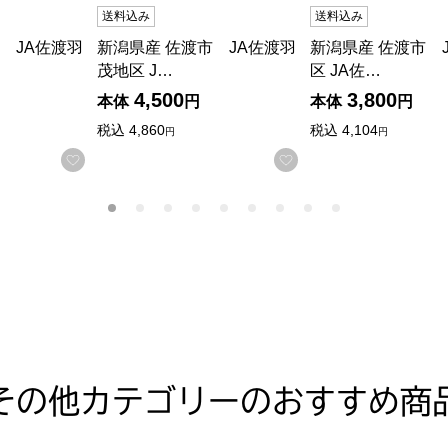
送料込み
送料込み
 JA佐渡羽
新潟県産 佐渡市 JA佐渡羽
新潟県産 佐渡市 
茂地区 J…
区 JA佐…
4,500
3,800
本体
円
本体
円
税込
4,860
税込
4,104
円
円
する
お気に入りに登録する
お気に入りに登録す
その他カテゴリーのおすすめ商