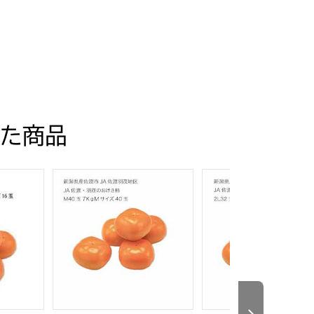
た商品
1月20日】【KN】
)【お届け期間:10月15日〜11月20日】【KN】
おけさ柿(7kgLサイズ36玉)【お届け期間:10月15日〜11月2
A佐渡地区 JA佐渡のおけさ柿(3.5kg2Lサイズ16玉)【お届け期間
新潟県産 佐渡市、JA佐渡地区 JA佐渡のおけさ柿2L32
新潟県産 佐渡市、JA佐