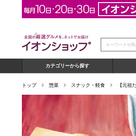
全国の厳選グルメを、ネットでお届け イオンショップ
カテゴリーから探す
トップ
惣菜
スナック・軽食
【元祖た
【元祖たこ昌】しょう油味たこ焼 14個×3箱 (L3654)【サクワ