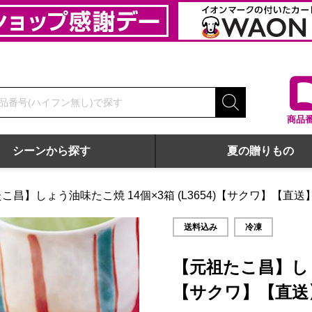
商品
シーンから探す
夏の贈りもの
こ昌】しょう油味たこ焼 14個×3箱 (L3654)【サクワ】【直送
】【直送】
送料込み
冷凍
【元祖たこ昌】しょう
【サクワ】【直送