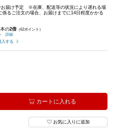
度でお届け予定 ※在庫、配送等の状況により遅れる場
に係るご注文の場合、お届けまでに14日程度かかる
基本の
2倍
（62ポイント）
イオンカードのご利用でたまるポイントの
はこちら
詳細
ト
購入する
カートに入れる
お気に入りに追加