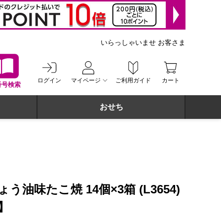
いらっしゃいませ お客さま
ログイン
マイページ
ご利用ガイド
カート
番号検索
おせち
】
油味たこ焼 14個×3箱 (L3654)
】