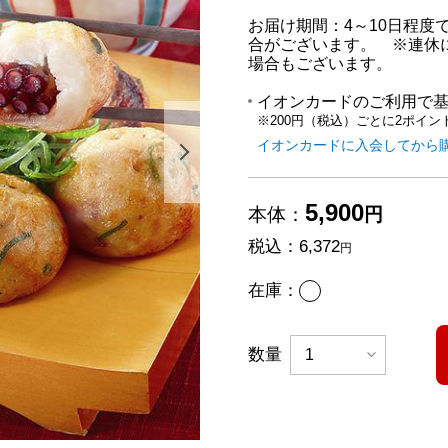
お届け期間：4～10日程
合がございます。 ※連休
場合もございます。
イオンカードのご利用で
※200円（税込）ごとに2ポイン
イオンカードに入会してから
次の画像を表示する
5,900
本体：
円
税込：
6,372
円
あり
在庫：
数量