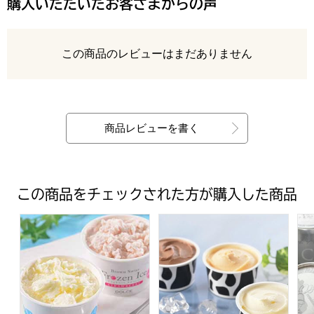
購入いただいたお客さまからの声
レビュー
この商品のレビューはまだありません
最新の商品レビュー
商品レビューを書く
この商品をチェックされた方が購入した商品
【十勝橋本牧場】フローズンヨーグルト 2種 計7個 (L515
十勝ドルチェ 十勝白い牧場アイスコ
十