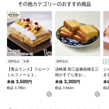
その他カテゴリーのおすすめ商品
【青山ランス】フルーツミルフィーユ 1箱 (L3229)【サ
須崎屋 和三盆糖長崎五三焼かす
ジ
送料込み
冷凍
送料込み
ま
【青山ランス】フルーツ
須崎屋 和三盆糖長崎五三
ジ
ミルフィーユ 1…
焼かすてら形お…
き1
3,500
3,300
本体
円
本体
円
本
税込
3,780
税込
3,564
税
円
円
お気に入りに登録する
お気