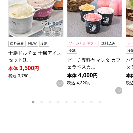
送料込み
NEW
冷凍
ソーシャルギフト
送料込み
ソ
冷凍
冷
十勝ドルチェ 十勝アイス
セット(1…
ピーチ専科ヤマシタ カフ
ハ
ェラペスカ…
ダ
3,500
本体
円
4,000
本体
円
本
税込
3,780
円
税込
4,320
税
お気に入りに登録する
円
お気