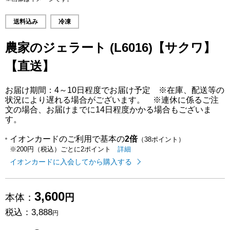
送料込み
冷凍
農家のジェラート (L6016)【サクワ】
【直送】
お届け期間：4～10日程度でお届け予定 ※在庫、配送等の
状況により遅れる場合がございます。 ※連休に係るご注
文の場合、お届けまでに14日程度かかる場合もございま
す。
イオンカードのご利用で基本の
2倍
（38ポイント）
イオンカードのご利用でたまるポイ
はこちら
詳細
※200円（税込）ごとに2ポイント
イオンカードに入会してから購入する
3,600
本体：
円
税込：
3,888
円