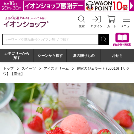
全国の厳選グルメを、ネットでお届け イオンショップ
検索
ログイン
カート
メニュー
検索キーワードまたは商品番号を入力してください
商品番号検索
カテゴリーから
シーンから探す
夏の贈りもの
おせち
探す
トップ
スイーツ
アイスクリーム
農家のジェラート (L6016)【サク
ワ】【直送】
農家のジェラート (L6016)【サクワ】【直送】