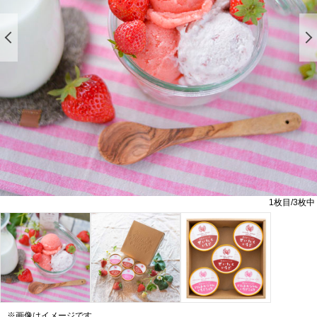
前の画像を表示する
1
枚目/
3
枚中
※画像はイメージです。