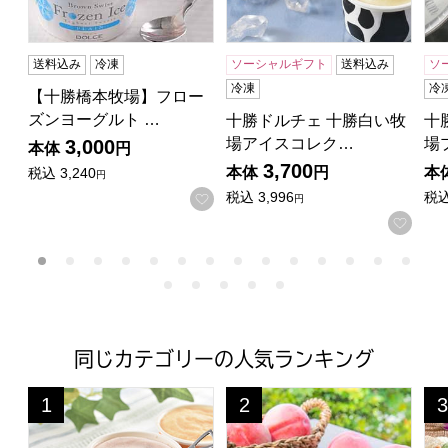
送料込み
冷凍
ソーシャルギフト
送料込み
ソ
冷凍
冷
【十勝橋本牧場】フロー
ズンヨーグルト …
十勝ドルチェ 十勝白い牧
十
場アイスコレク…
場
3,000
本体
円
3,700
本体
円
本
税込
3,240
円
税込
3,996
税
お気に入りに登録する
円
お気
同じカテゴリーの人気ランキング
十勝ドルチェ 十勝アイスセット(10個)プレミアムアイス
ピーチ専科ヤマシタ カフェラ
ハ
1
2
3
位
位
位