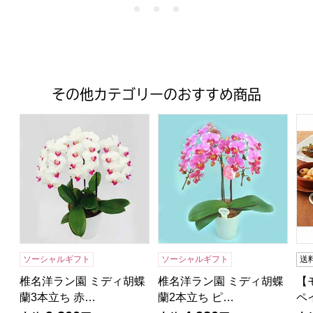
その他カテゴリーのおすすめ商品
椎名洋ラン園 ミディ胡蝶蘭3本立ち 赤リップ【花】【年間
椎名洋ラン園 ミディ胡蝶蘭2
【
ソーシャルギフト
ソーシャルギフト
送
椎名洋ラン園 ミディ胡蝶
椎名洋ラン園 ミディ胡蝶
【
蘭3本立ち 赤…
蘭2本立ち ピ…
ペ