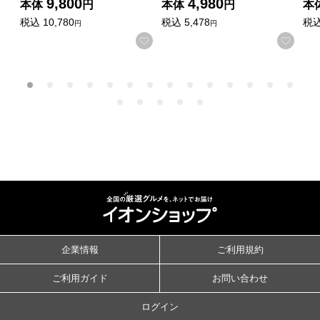
9,800
4,980
本体
円
本体
円
本
税込
10,780
税込
5,478
税
円
円
お気に入りに登録する
お気
企業情報
ご利用規約
ご利用ガイド
お問い合わせ
ログイン