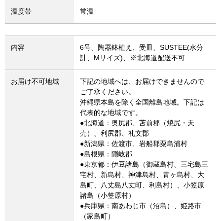
温度帯
常温
内容
6号、陶器鉢植え、受皿、SUSTEE(水分
計、Mサイズ)、※北海道配送不可
お届け不可地域
下記の地域へは、お届けできませんので
ご了承ください。
沖縄県本島を除く全国離島地域。下記は
代表的な地域です。
●北海道：奥尻郡、苫前郡（焼尻・天
売）、利尻郡、礼文郡
●新潟県：佐渡市、岩船郡粟島浦村
●島根県：隠岐郡
●東京都：伊豆諸島（御蔵島村、三宅島三
宅村、新島村、神津島村、青ヶ島村、大
島町、八丈島八丈町、利島村）、小笠原
諸島（小笠原村）
●兵庫県：南あわじ市（沼島）、姫路市
（家島町）