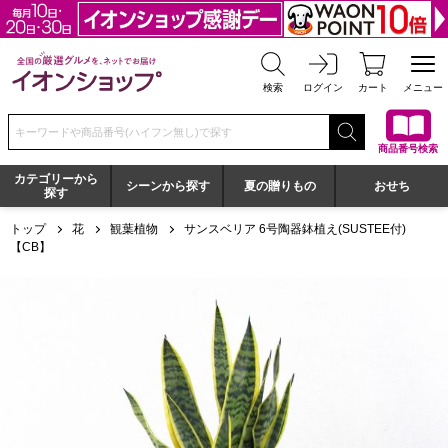
全国の厳選グルメを、ネットでお届け イオンショップ
検索
ログイン
カート
メニュー
検索キーワードまたは商品番号を入力してください
商品番号検索
カテゴリーから
シーンから探す
夏の贈りもの
おせち
探す
トップ
花
観葉植物
サンスベリア 6号陶器鉢植え(SUSTEE付)
【CB】
サンスベリア 6号陶器鉢植え(SUSTEE付)【CB】