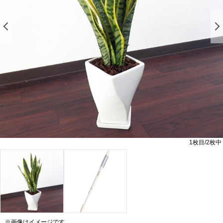
前の画像を表示する
1
枚目/
2
枚中
※画像はイメージです。