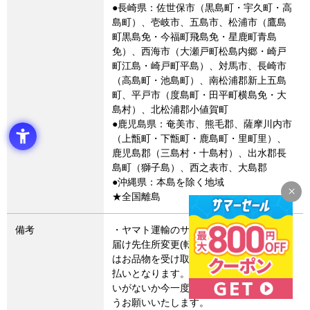
●長崎県：佐世保市（黒島町・宇久町・高
島町）、壱岐市、五島市、松浦市（鷹島
町黒島免・今福町飛島免・星鹿町青島
免）、西海市（大瀬戸町松島内郷・崎戸
町江島・崎戸町平島）、対馬市、長崎市
（高島町・池島町）、南松浦郡新上五島
町、平戸市（度島町・田平町横島免・大
島村）、北松浦郡小値賀町
●鹿児島県：奄美市、熊毛郡、薩摩川内市
（上甑町・下甑町・鹿島町・里町里）、
鹿児島郡（三島村・十島村）、出水郡長
島町（獅子島）、西之表市、大島郡
●沖縄県：本島を除く地域
★全国離島
備考
・ヤマト運輸のサービス変更により、お
届け先住所変更(転送)した場合、転送費用
はお品物を受け取るお客さまによるお支
払いとなります。お届け先住所にお間違
いがないか今一度ご確認いただきますよ
うお願いいたします。