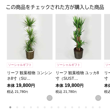
この商品をチェックされた方が購入した商品
リーフ 観葉植物 コンシンネ8寸（SUSTEE付き）【年間
リーフ 観葉植物 ユッカ8寸（
リ
ソーシャルギフト
ソーシャルギフト
ソ
リーフ 観葉植物 コンシン
リーフ 観葉植物 ユッカ8
リ
ネ8寸（SU…
寸（SUST…
寸
19,800
19,800
本体
円
本体
円
本
税込
21,780
税込
21,780
税
円
円
お気に入りに登録する
お気