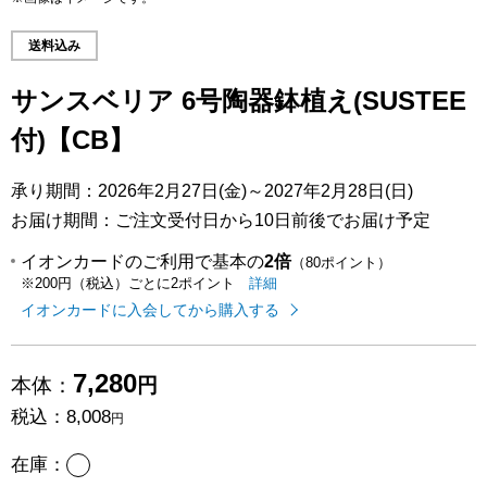
送料込み
サンスベリア 6号陶器鉢植え(SUSTEE
付)【CB】
承り期間：2026年2月27日(金)～2027年2月28日(日)
お届け期間：ご注文受付日から10日前後でお届け予定
イオンカードのご利用で基本の
2倍
（80ポイント）
イオンカードのご利用でたまるポイ
はこちら
詳細
※200円（税込）ごとに2ポイント
イオンカードに入会してから購入する
7,280
本体：
円
税込：
8,008
円
あり
在庫：