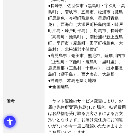
●長崎県：佐世保市（黒島町・宇久町・高
島町）、壱岐市、五島市、松浦市（鷹島
町黒島免・今福町飛島免・星鹿町青島
免）、西海市（大瀬戸町松島内郷・崎戸
町江島・崎戸町平島）、対馬市、長崎市
（高島町・池島町）、南松浦郡新上五島
町、平戸市（度島町・田平町横島免・大
島村）、北松浦郡小値賀町
●鹿児島県：奄美市、熊毛郡、薩摩川内市
（上甑町・下甑町・鹿島町・里町里）、
鹿児島郡（三島村・十島村）、出水郡長
島町（獅子島）、西之表市、大島郡
●沖縄県：本島を除く地域
★全国離島
備考
・ヤマト運輸のサービス変更により、お
届け先住所変更(転送)した場合、転送費用
はお品物を受け取るお客さまによるお支
払いとなります。お届け先住所にお間違
いがないか今一度ご確認いただきますよ
うお願いいたします。