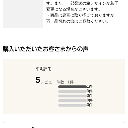
す。また、一部発送の箱デザインが若干
変更になる場合がございます。
・商品は豊富に取り揃えておりますが、
万一品切れの節はご容赦ください。
購入いただいたお客さまからの声
平均評価
点（5点満点中）
5
レビュー件数
1件
評価の内訳
1件
5点の評価は1件です（全体の100%）。
0件
4点の評価は0件です。
0件
3点の評価は0件です。
0件
2点の評価は0件です。
0件
1点の評価は0件です。
最新の商品レビュー