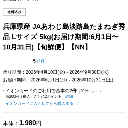
送料込み
兵庫県産 JAあわじ島淡路島たまねぎ秀
品 Lサイズ 5kg(お届け期間:6月1日〜
10月31日)【旬鮮便】【NN】
点（5点満点中）
の評価
5
（
1件
）
承り期間：2026年4月10日(金)～2026年9月30日(水)
お届け期間：2026年6月1日(月)～2026年10月31日(土)
イオンカードのご利用で基本の
2倍
（20ポイント）
イオンカードのご利用でたまるポイ
はこちら
詳細
※200円（税込）ごとに2ポイント
イオンカードに入会してから購入する
1,980
本体：
円