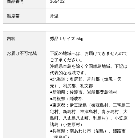
商品番号
365402
温度帯
常温
内容
秀品 Lサイズ 5kg
お届け不可地域
下記の地域へは、お届けできませんので
ご了承ください。
沖縄県本島を除く全国離島地域。下記は
代表的な地域です。
●北海道：奥尻郡、苫前郡（焼尻・天
売）、利尻郡、礼文郡
●新潟県：佐渡市、岩船郡粟島浦村
●島根県：隠岐郡
●東京都：伊豆諸島（御蔵島村、三宅島三
宅村、新島村、神津島村、青ヶ島村、大
島町、八丈島八丈町、利島村）、小笠原
諸島（小笠原村）
●兵庫県：南あわじ市（沼島）、姫路市
（家島町）