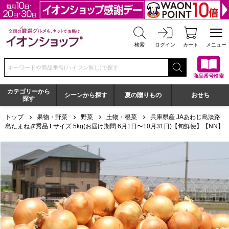
全国の厳選グルメを、ネットでお届け イオンショップ
検索
ログイン
カート
メニュー
検索キーワードまたは商品番号を入力してください
商品番号検索
カテゴリーから
シーンから探す
夏の贈りもの
おせち
探す
トップ
果物・野菜
野菜
土物・根菜
兵庫県産 JAあわじ島淡路
島たまねぎ秀品 Lサイズ 5kg(お届け期間:6月1日〜10月31日)【旬鮮便】【NN】
兵庫県産 JAあわじ島淡路島たまねぎ秀品 Lサイズ 5kg(お届け期