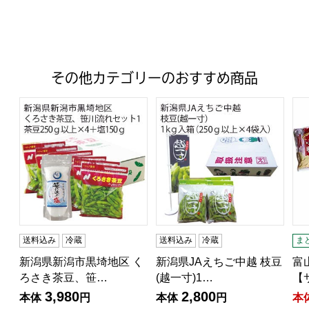
その他カテゴリーのおすすめ商品
新潟県新潟市黒埼地区 くろさき茶豆、笹川流れセット1 (茶豆2
新潟県JAえちご中越 枝豆(越一寸
富
送料込み
冷蔵
送料込み
冷蔵
ま
新潟県新潟市黒埼地区 く
新潟県JAえちご中越 枝豆
富
ろさき茶豆、笹…
(越一寸)1…
【
3,980
2,800
本体
円
本体
円
本