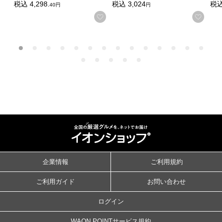
税込
4,298.
税込
3,024
税
40円
円
お気に入りに登録する
お気
企業情報
ご利用規約
ご利用ガイド
お問い合わせ
ログイン
WAON POINTサービス規約