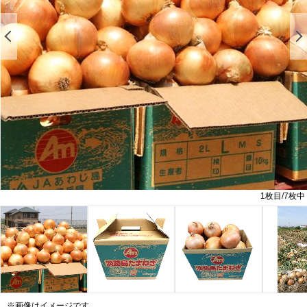
前の画像を表示する
1
枚目/
7
枚中
※画像はイメージです。