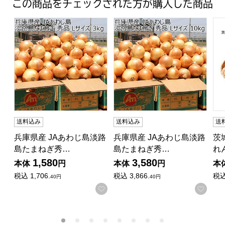
この商品をチェックされた方が購入した商品
兵庫県産 JAあわじ島淡路島たまねぎ秀品 Lサイズ 3kg(お
兵庫県産 JAあわじ島淡路島たまね
茨
送料込み
送料込み
送
兵庫県産 JAあわじ島淡路
兵庫県産 JAあわじ島淡路
茨
島たまねぎ秀…
島たまねぎ秀…
れ
1,580
3,580
本体
円
本体
円
本
税込
1,706.
税込
3,866.
税
40円
40円
お気に入りに登録する
お気