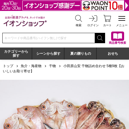
全国の厳選グルメを、ネットでお届け イオンショップ
検索
ログイン
カート
メニュー
検索キーワードまたは商品番号を入力してください
商品番号検索
カテゴリーから
シーンから探す
夏の贈りもの
おせち
探す
トップ
魚介・海産物
干物
小田原山安 干物詰め合わせ 5種9枚【お
いしいお取り寄せ】
小田原山安 干物詰め合わせ 5種9枚【おいしいお取り寄せ】