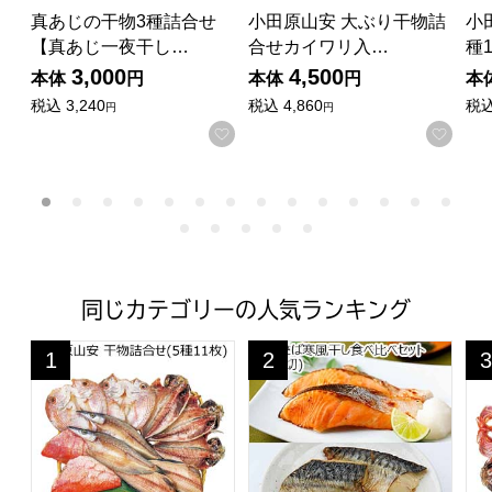
真あじの干物3種詰合せ
小田原山安 大ぶり干物詰
小
【真あじ一夜干し…
合せカイワリ入…
種
3,000
4,500
本体
円
本体
円
本
税込
3,240
税込
4,860
税
円
円
お気に入りに登録する
お気
同じカテゴリーの人気ランキング
小田原山安 干物詰合せ(5種11枚)【夏の贈りもの・お中元
銀鮭・さば寒風干し食べ比べセ
小
1
2
3
位
位
位