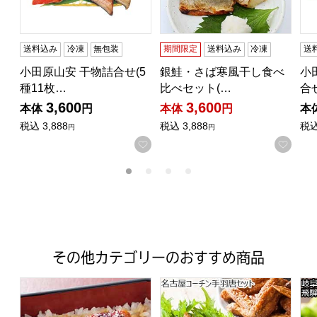
送料込み
冷凍
無包装
期間限定
送料込み
冷凍
送
小田原山安 干物詰合せ(5
銀鮭・さば寒風干し食べ
小
種11枚…
比べセット(…
合
3,600
3,600
本体
円
本体
円
本
税込
3,888
税込
3,888
税
円
円
お気に入りに登録する
お気
その他カテゴリーのおすすめ商品
三河一色産 うなぎ蒲焼 50g×2 (L3785)【サクワ】
名古屋コーチン手羽唐セット
岐