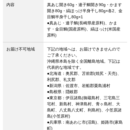
内容
真あじ開き60g・連子鯛開き90g・かます
開き80g・縞ほっけ半身干し80g×各2、金
目鯛半身干し80g×1
●真あじ・連子鯛(長崎県産原料)、かま
す・金目鯛(国産原料)、縞ほっけ(米国産
原料)
お届け不可地域
下記の地域へは、お届けできませんので
ご了承ください。
沖縄県本島を除く全国離島地域。下記は
代表的な地域です。
●北海道：奥尻郡、苫前郡(焼尻・天売)、
利尻郡、礼文郡
●新潟県：佐渡市、岩船郡粟島浦村
●島根県：隠岐郡
●東京都：伊豆諸島(御蔵島村、三宅島三
宅村、新島村、神津島村、青ヶ島村、大
島町、八丈島八丈町、利島村)、小笠原諸
島(小笠原村)
●兵庫県：南あわじ市(沼島)、姫路市(家島
町)