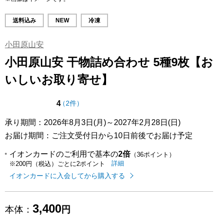
送料込み
NEW
冷凍
小田原山安
小田原山安 干物詰め合わせ 5種9枚【お
いしいお取り寄せ】
点（5点満点中）
の評価
4
（
2件
）
承り期間：2026年8月3日(月)～2027年2月28日(日)
お届け期間：ご注文受付日から10日前後でお届け予定
イオンカードのご利用で基本の
2倍
（36ポイント）
イオンカードのご利用でたまるポイ
はこちら
詳細
※200円（税込）ごとに2ポイント
イオンカードに入会してから購入する
3,400
本体：
円