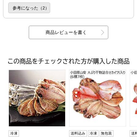
参考になった（
2
）
商品レビューを書く
この商品をチェックされた方が購入した商品
真あじの干物3種詰合せ【真あじ一夜干し・真あじ丸干し×
小田原山安 大ぶり干物詰合せカ
小
冷凍
送料込み
冷凍
無包装
送