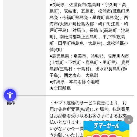
●長崎県：佐世保市(黒島町・宇久町・高
島町)、壱岐市、五島市、松浦市(鷹島町黒
島免・今福町飛島免・星鹿町青島免)、西
海市(大瀬戸町松島内郷・崎戸町江島・崎
戸町平島)、対馬市、長崎市(高島町・池島
町)、南松浦郡新上五島町、平戸市(度島
町・田平町横島免・大島村)、北松浦郡小
値賀町
●鹿児島県：奄美市、熊毛郡、薩摩川内市
(上甑町・下甑町・鹿島町・里町里)、鹿児
島郡(三島村・十島村)、出水郡長島町(獅
子島)、西之表市、大島郡
●沖縄県：本島を除く地域
★全国離島
備考
・ヤマト運輸のサービス変更により、お
届け先住所変更(転送)した場合、転送費用
はお品物を受け取るお客さまによるお支
払いとなります。お届け先住所にお間違
いがないか今一度ご確認いただきますよ
うお願いいたします。