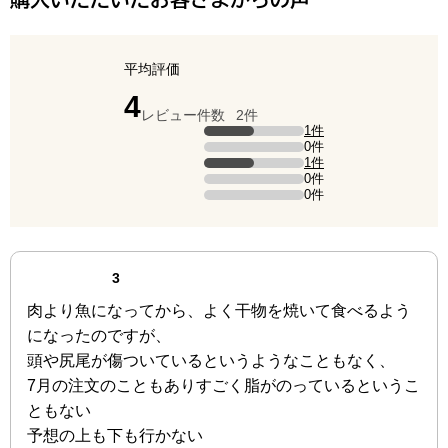
平均評価
点（5点満点中）
4
レビュー件数
2件
評価の内訳
1件
5点の評価は1件です（全体の50%）。
0件
4点の評価は0件です。
1件
3点の評価は1件です（全体の50%）。
0件
2点の評価は0件です。
0件
1点の評価は0件です。
最新の商品レビュー
点（3点満点中）
3
肉より魚になってから、よく干物を焼いて食べるよう
になったのですが、
頭や尻尾が傷ついているというようなこともなく、
7月の注文のこともありすごく脂がのっているというこ
ともない
予想の上も下も行かない