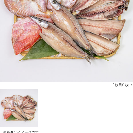
1
枚目/
1
枚中
※画像はイメージです。