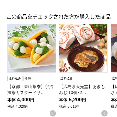
この商品をチェックされた方が購入した商品
【京都・東山茶寮】宇治抹茶カスタードサンドどら焼き 6個 
【広島県天光堂】あきもみじ 10個
【
送料込み
冷凍
送料込み
送
【京都・東山茶寮】宇治
【広島県天光堂】あきも
【
抹茶カスタードサ…
みじ 10個×2…
さ
4,000
5,200
本体
円
本体
円
本
税込
4,320
税込
5,616
税
円
円
お気に入りに登録する
お気