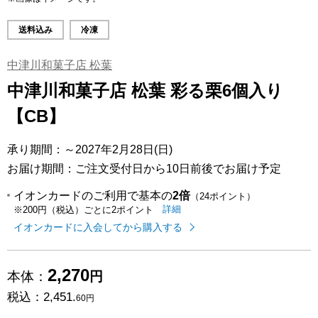
送料込み
冷凍
中津川和菓子店 松葉
中津川和菓子店 松葉 彩る栗6個入り
【CB】
承り期間：～2027年2月28日(日)
お届け期間：ご注文受付日から10日前後でお届け予定
イオンカードのご利用で基本の
2倍
（24ポイント）
イオンカードのご利用でたまるポイ
はこちら
詳細
※200円（税込）ごとに2ポイント
イオンカードに入会してから購入する
2,270
本体：
円
税込：
2,451.
60円