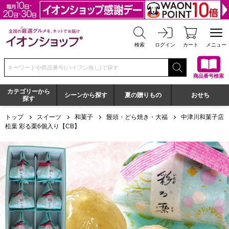
全国の厳選グルメを、ネットでお届け イオンショップ
検索
ログイン
カート
メニュー
検索キーワードまたは商品番号を入力してください
商品番号検索
カテゴリーから
シーンから探す
夏の贈りもの
おせち
探す
トップ
スイーツ
和菓子
饅頭・どら焼き・大福
中津川和菓子店
松葉 彩る栗6個入り【CB】
中津川和菓子店 松葉 彩る栗6個入り【CB】