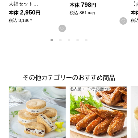
大福セット…
【
798
本体
円
2,950
本体
円
本
税込
861.
84円
税込
3,186
税
お気
円
お気に入りに登録する
その他カテゴリーのおすすめ商品
レクラン・ドゥ・ルコルテ レーズンサンドグラン 10個入
名古屋コーチン手羽唐セット
森