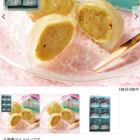
前の画像を表示する
1
枚目/
3
枚中
※画像はイメージです。