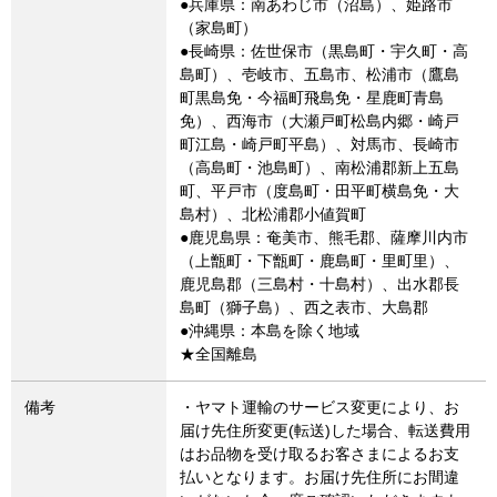
●兵庫県：南あわじ市（沼島）、姫路市
（家島町）
●長崎県：佐世保市（黒島町・宇久町・高
島町）、壱岐市、五島市、松浦市（鷹島
町黒島免・今福町飛島免・星鹿町青島
免）、西海市（大瀬戸町松島内郷・崎戸
町江島・崎戸町平島）、対馬市、長崎市
（高島町・池島町）、南松浦郡新上五島
町、平戸市（度島町・田平町横島免・大
島村）、北松浦郡小値賀町
●鹿児島県：奄美市、熊毛郡、薩摩川内市
（上甑町・下甑町・鹿島町・里町里）、
鹿児島郡（三島村・十島村）、出水郡長
島町（獅子島）、西之表市、大島郡
●沖縄県：本島を除く地域
★全国離島
備考
・ヤマト運輸のサービス変更により、お
届け先住所変更(転送)した場合、転送費用
はお品物を受け取るお客さまによるお支
払いとなります。お届け先住所にお間違