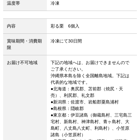
温度帯
冷凍
内容
彩る栗 6個入
賞味期間・消費期
冷凍にて30日間
限
お届け不可地域
下記の地域へは、お届けできませんので
ご了承ください。
沖縄県本島を除く全国離島地域。下記は
代表的な地域です。
●北海道：奥尻郡、苫前郡（焼尻・天
売）、利尻郡、礼文郡
●新潟県：佐渡市、岩船郡粟島浦村
●島根県：隠岐郡
●東京都：伊豆諸島（御蔵島村、三宅島三
宅村、新島村、神津島村、青ヶ島村、大
島町、八丈島八丈町、利島村）、小笠原
諸島（小笠原村）