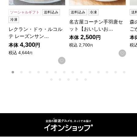
ソーシャルギフト
送料込み
送料込み
冷凍
送
冷凍
名古屋コーチン手羽唐セ
森
ット【おいしいお…
ご
レクラン・ドゥ・ルコル
テ レーズンサン…
2,500
本体
円
本
4,300
本体
円
税込
2,700
税
円
税込
4,644
お気
円
お気に入りに登録する