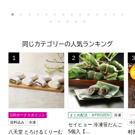
同じカテゴリーの人気ランキング
八天堂 とろけるくりーむ大福セット【夏の贈りもの・お中元】
セイヒョー 冷凍笹だんご 5個入
村
1
2
3
位
位
位
100ボーナスポイント
まとめ配送：＠FROZEN
冷凍
ソ
送料込み
冷凍
冷
セイヒョー 冷凍笹だんご
5個入【…
八天堂 とろけるくりーむ
村