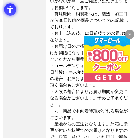
いがないか今一度ご確認いただきますよ
うお願いいたします。
・賞味期間・消費期限は、製造・加工日
から30日以内の商品についてのみ記載し
ております。
・お申し込み後、10日前後でのお届けに
なります。
・お届け日のご指定はできません。お届
けが開始になりましたら、ご注文をいた
だいた方から順番に配送いたします。
・ゴールデンウィーク・お盆期間(8月15
日前後)・年末年始など連休に係るご注文
の場合、お届けまでに通常よりお時間を
頂く場合もございます。
・天候の都合によりお届け期間が変更に
なる場合がございます。予めご了承くだ
さい。
・同一商品でも到着時期がずれる場合が
ございます。
・産地からの直送となります。外箱に伝
票が付いた状態でのお届けとなりますの
で「包装」及び「のし」の対応はご容赦