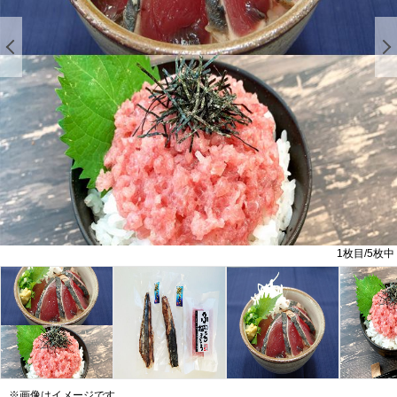
前の画像を表示する
1
枚目/
5
枚中
※画像はイメージです。