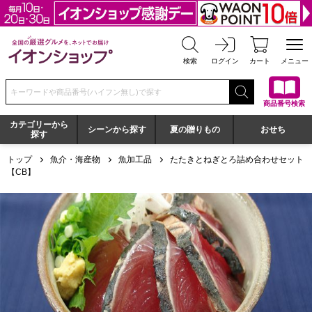
全国の厳選グルメを、ネットでお届け イオンショップ
検索
ログイン
カート
メニュー
検索キーワードまたは商品番号を入力してください
商品番号検索
カテゴリーから
シーンから探す
夏の贈りもの
おせち
探す
トップ
魚介・海産物
魚加工品
たたきとねぎとろ詰め合わせセット
【CB】
たたきとねぎとろ詰め合わせセット【CB】