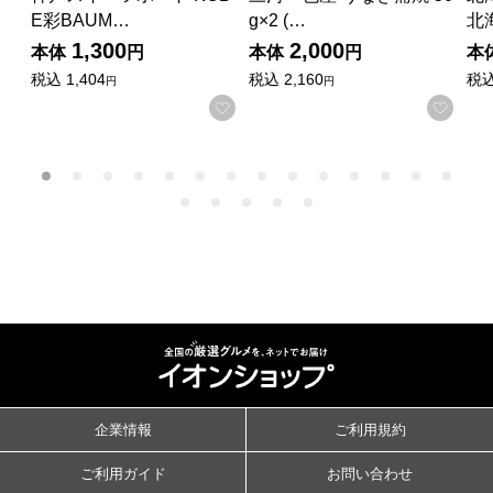
E彩BAUM…
g×2 (…
北
1,300
2,000
本体
円
本体
円
本
税込
1,404
税込
2,160
税
円
円
お気に入りに登録する
お気
企業情報
ご利用規約
ご利用ガイド
お問い合わせ