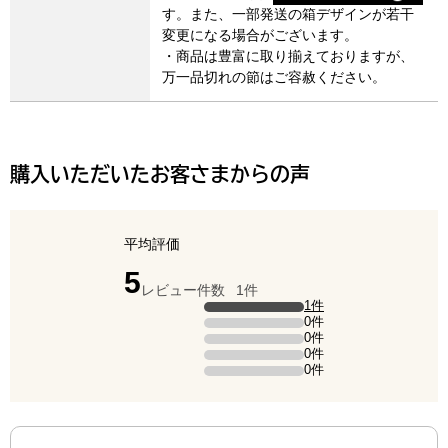
す。また、一部発送の箱デザインが若干
変更になる場合がございます。
・商品は豊富に取り揃えておりますが、
万一品切れの節はご容赦ください。
購入いただいたお客さまからの声
平均評価
点（5点満点中）
5
レビュー件数
1件
評価の内訳
1件
5点の評価は1件です（全体の100%）。
0件
4点の評価は0件です。
0件
3点の評価は0件です。
0件
2点の評価は0件です。
0件
1点の評価は0件です。
最新の商品レビュー