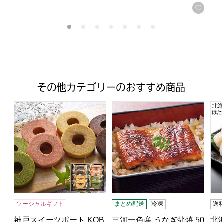
お気
その他カテゴリーのおすすめ商品
神戸スイーツポート KOBE彩BAUM【年間ギフト】[BKI-12
三河一色産 うなぎ蒲焼 50g×2 (
北
ソーシャルギフト
まとめ配送
冷凍
送
神戸スイーツポート KOB
三河一色産 うなぎ蒲焼 50
北