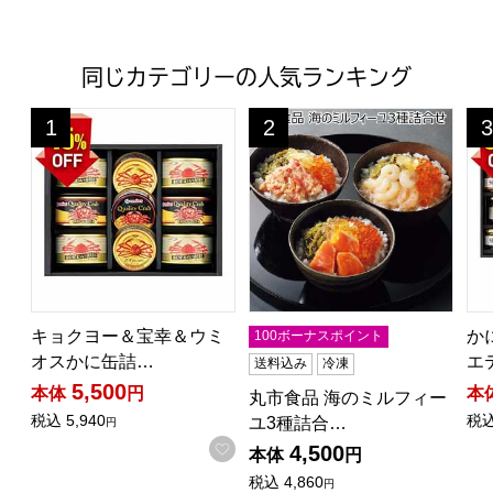
同じカテゴリーの人気ランキング
キョクヨー＆宝幸＆ウミオスかに缶詰ギフト【夏の贈りもの・お
丸市食品 海のミルフィーユ3種詰
か
1
2
3
位
位
位
キョクヨー＆宝幸＆ウミ
か
100ボーナスポイント
オスかに缶詰…
エ
送料込み
冷凍
5,500
本体
円
本
丸市食品 海のミルフィー
税込
5,940
税
ユ3種詰合…
円
お気に入りに登録する
4,500
本体
円
税込
4,860
円