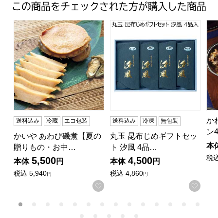
この商品をチェックされた方が購入した商品
かいや あわび磯煮【夏の贈りもの・お中元】[KR-50]
丸玉 昆布じめギフトセット 汐
か
か
送料込み
冷蔵
エコ包装
送料込み
冷凍
無包装
ン
かいや あわび磯煮【夏の
丸玉 昆布じめギフトセッ
本
贈りもの・お中…
ト 汐風 4品…
税
5,500
4,500
本体
円
本体
円
税込
5,940
税込
4,860
円
円
お気に入りに登録する
お気