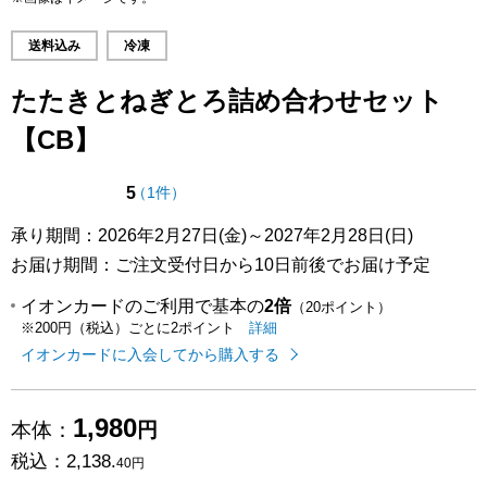
送料込み
冷凍
たたきとねぎとろ詰め合わせセット
【CB】
点（5点満点中）
の評価
5
（
1件
）
承り期間：2026年2月27日(金)～2027年2月28日(日)
お届け期間：ご注文受付日から10日前後でお届け予定
イオンカードのご利用で基本の
2倍
（20ポイント）
イオンカードのご利用でたまるポイ
はこちら
詳細
※200円（税込）ごとに2ポイント
イオンカードに入会してから購入する
1,980
本体：
円
税込：
2,138.
40円