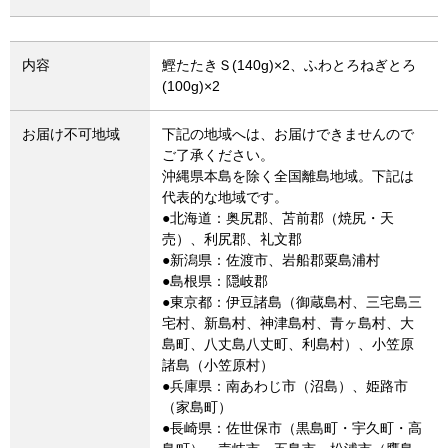
内容
鰹たたきＳ(140g)×2、ふわとろねぎとろ
(100g)×2
お届け不可地域
下記の地域へは、お届けできませんので
ご了承ください。
沖縄県本島を除く全国離島地域。下記は
代表的な地域です。
●北海道：奥尻郡、苫前郡（焼尻・天
売）、利尻郡、礼文郡
●新潟県：佐渡市、岩船郡粟島浦村
●島根県：隠岐郡
●東京都：伊豆諸島（御蔵島村、三宅島三
宅村、新島村、神津島村、青ヶ島村、大
島町、八丈島八丈町、利島村）、小笠原
諸島（小笠原村）
●兵庫県：南あわじ市（沼島）、姫路市
（家島町）
●長崎県：佐世保市（黒島町・宇久町・高