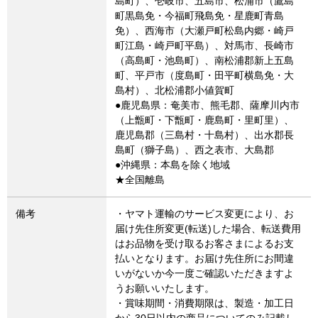
島町）、壱岐市、五島市、松浦市（鷹島
町黒島免・今福町飛島免・星鹿町青島
免）、西海市（大瀬戸町松島内郷・崎戸
町江島・崎戸町平島）、対馬市、長崎市
（高島町・池島町）、南松浦郡新上五島
町、平戸市（度島町・田平町横島免・大
島村）、北松浦郡小値賀町
●鹿児島県：奄美市、熊毛郡、薩摩川内市
（上甑町・下甑町・鹿島町・里町里）、
鹿児島郡（三島村・十島村）、出水郡長
島町（獅子島）、西之表市、大島郡
●沖縄県：本島を除く地域
★全国離島
備考
・ヤマト運輸のサービス変更により、お
届け先住所変更(転送)した場合、転送費用
はお品物を受け取るお客さまによるお支
払いとなります。お届け先住所にお間違
いがないか今一度ご確認いただきますよ
うお願いいたします。
・賞味期間・消費期限は、製造・加工日