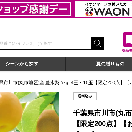
商品
シーンから探す
夏の贈りもの
県市川市(丸市地区)産 豊水梨 5kg14玉・16玉【限定200点】【お届け
お届け期間:8/22(土)〜9/20(日)】【MK】
送料込み
千葉県市川市(丸市地
【限定200点】【お届