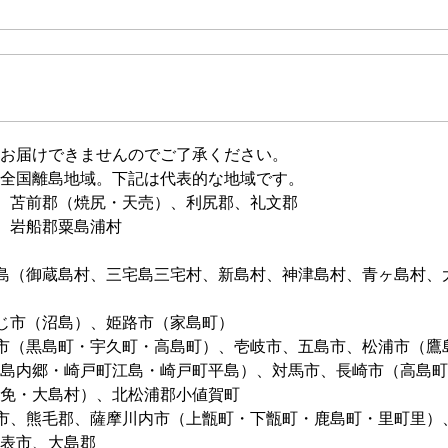
お届けできませんのでご了承ください。
全国離島地域。下記は代表的な地域です。
、苫前郡（焼尻・天売）、利尻郡、礼文郡
、岩船郡粟島浦村
島（御蔵島村、三宅島三宅村、新島村、神津島村、青ヶ島村、
じ市（沼島）、姫路市（家島町）
市（黒島町・宇久町・高島町）、壱岐市、五島市、松浦市（鷹
島内郷・崎戸町江島・崎戸町平島）、対馬市、長崎市（高島町
免・大島村）、北松浦郡小値賀町
市、熊毛郡、薩摩川内市（上甑町・下甑町・鹿島町・里町里）
表市、大島郡