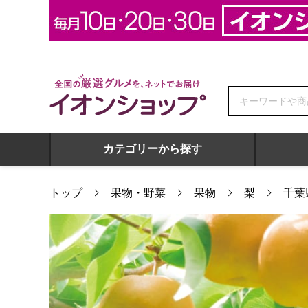
全国の厳選グルメを、ネットでお届け イオンショップ
カテゴリーから探す
トップ
果物・野菜
果物
梨
千葉
千葉県市川市(丸市地区)産 豊水梨 5kg14玉・16玉【限定200点】【