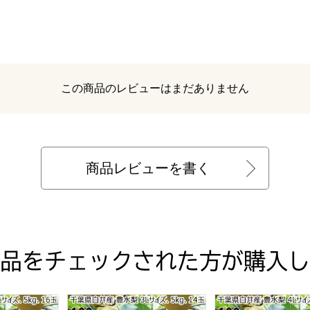
レビュー
この商品のレビューはまだありません
商品レビューを書く
品をチェックされた方が購入し
【限定200点】【お届け期間:8/22(土)〜9/18(金)】【MK】
梨 2Lサイズ5kg16玉【お届け期間:8/22(土)〜9/20(日)】【M
千葉県白井産 豊水梨 3Lサイズ5kg14玉【お届け期間:
千葉県白井産 豊水梨 