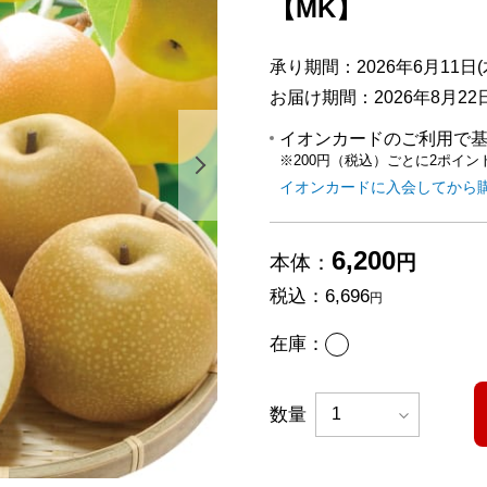
【MK】
承り期間：2026年6月11日(木
お届け期間：2026年8月22日(
イオンカードのご利用で
※200円（税込）ごとに2ポイン
次の画像を表示する
イオンカードに入会してから
6,200
本体：
円
税込：
6,696
円
あり
在庫：
数量