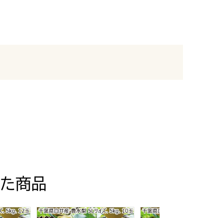
た商品
K】
8/22(土)〜9/20(日)】【MK】
4Lサイズ5kg12玉【お届け期間:8/22(土)〜9/20(日)】【MK】
千葉県白井産 豊水梨 5Lサイズ5kg10玉【お届け期間:8/
千葉県白井産 あきづき梨 