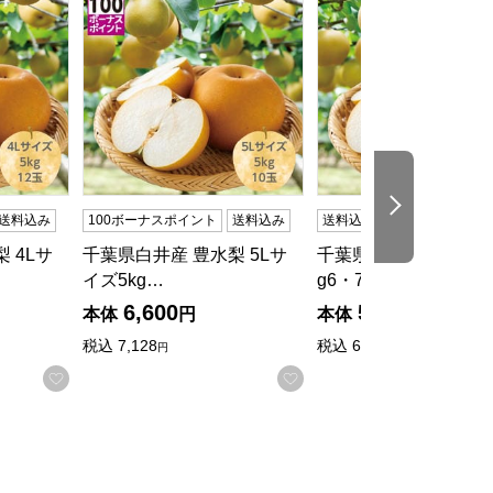
次の商品
送料込み
100ボーナスポイント
送料込み
送料込み
 4Lサ
千葉県白井産 豊水梨 5Lサ
千葉県白井産 あきづき
イズ5kg…
g6・7…
6,600
5,600
本体
円
本体
円
税込
7,128
税込
6,048
円
円
る
お気に入りに登録する
お気に入りに登録する