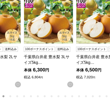
ト
送料込み
100ボーナスポイント
送料込み
100ボーナスポイント
水梨 2Lサ
千葉県白井産 豊水梨 3Lサ
千葉県白井産 豊水梨
イズ5kg…
イズ5kg…
6,300
6,500
本体
円
本体
円
税込
6,804
税込
7,020
円
円
する
お気に入りに登録する
お気に入りに登録す