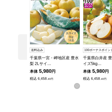
前の商品
送料込み
100ボーナスポイン
千葉県一宮・岬地区産 豊水
千葉県白井産 豊
梨 2Lサイ…
イズ5kg…
5,980
5,980
本体
円
本体
円
税込
6,458.
税込
6,458.
40円
40円
お気に入りに登録