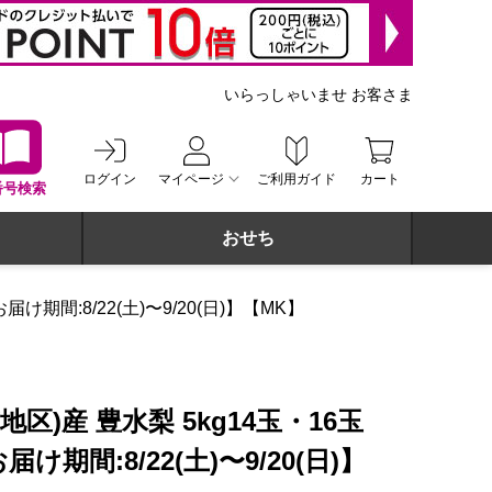
いらっしゃいませ お客さま
ログイン
マイページ
ご利用ガイド
カート
番号検索
おせち
期間:8/22(土)〜9/20(日)】【MK】
区)産 豊水梨 5kg14玉・16玉
け期間:8/22(土)〜9/20(日)】