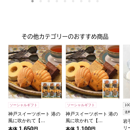
その他カテゴリーのおすすめ商品
神戸スイーツポート 港の風に吹かれて【年間ギフト】[KM1
神戸スイーツポート 港の風に吹
岩
ソーシャルギフト
ソーシャルギフト
1
送
神戸スイーツポート 港の
神戸スイーツポート 港の
風に吹かれて【…
風に吹かれて【…
岩
リ
1,650
1,100
本体
円
本体
円