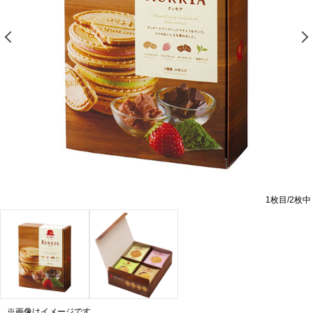
前の画像を表示する
1
枚目/
2
枚中
※画像はイメージです。