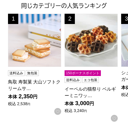
同じカテゴリーの人気ランキング
鳥取 寿製菓 大山ソフトクリームサンドクッキー18個入DS
イーペルの猫祭り ベルギーミニ
シ
1
2
3
位
位
位
シ
送料込み
無包装
150ボーナスポイント
ガ
送料込み
エコ包装
鳥取 寿製菓 大山ソフトク
本
リームサ…
イーペルの猫祭り ベルギ
税
ーミニワッ…
2,350
本体
円
3,000
本体
円
税込
2,538
円
税込
3,240
お気に入りに登録する
円
お気