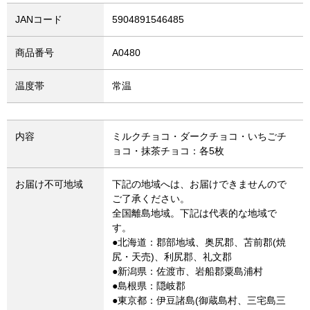
JANコード
5904891546485
商品番号
A0480
温度帯
常温
内容
ミルクチョコ・ダークチョコ・いちごチ
ョコ・抹茶チョコ：各5枚
お届け不可地域
下記の地域へは、お届けできませんので
ご了承ください。
全国離島地域。下記は代表的な地域で
す。
●北海道：郡部地域、奥尻郡、苫前郡(焼
尻・天売)、利尻郡、礼文郡
●新潟県：佐渡市、岩船郡粟島浦村
●島根県：隠岐郡
●東京都：伊豆諸島(御蔵島村、三宅島三