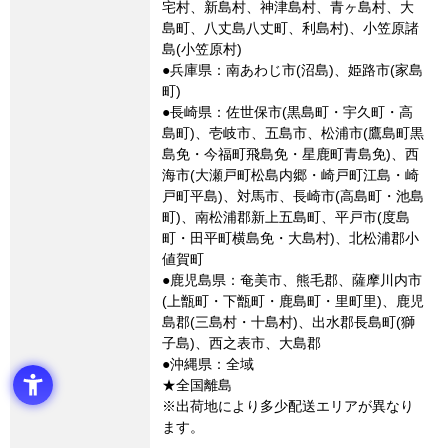
宅村、新島村、神津島村、青ヶ島村、大
島町、八丈島八丈町、利島村)、小笠原諸
島(小笠原村)
●兵庫県：南あわじ市(沼島)、姫路市(家島
町)
●長崎県：佐世保市(黒島町・宇久町・高
島町)、壱岐市、五島市、松浦市(鷹島町黒
島免・今福町飛島免・星鹿町青島免)、西
海市(大瀬戸町松島内郷・崎戸町江島・崎
戸町平島)、対馬市、長崎市(高島町・池島
町)、南松浦郡新上五島町、平戸市(度島
町・田平町横島免・大島村)、北松浦郡小
値賀町
●鹿児島県：奄美市、熊毛郡、薩摩川内市
(上甑町・下甑町・鹿島町・里町里)、鹿児
島郡(三島村・十島村)、出水郡長島町(獅
子島)、西之表市、大島郡
●沖縄県：全域
★全国離島
※出荷地により多少配送エリアが異なり
ます。