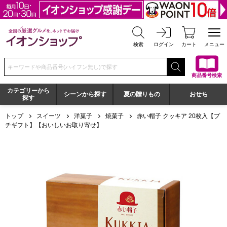
全国の厳選グルメを、ネットでお届け イオンショップ
検索
ログイン
カート
メニュー
検索キーワードまたは商品番号を入力してください
商品番号検索
カテゴリーから
シーンから探す
夏の贈りもの
おせち
探す
トップ
スイーツ
洋菓子
焼菓子
赤い帽子 クッキア 20枚入【プ
チギフト】【おいしいお取り寄せ】
赤い帽子 クッキア 20枚入【プチギフト】【おいしいお取り寄