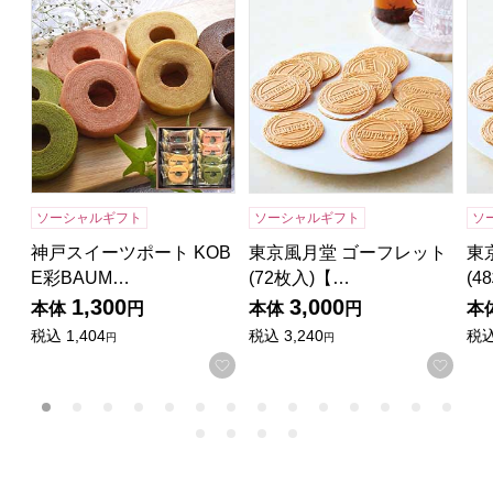
神戸スイーツポート KOBE彩BAUM【年間ギフト】[BKI-12
東京風月堂 ゴーフレット(72
東
ソーシャルギフト
ソーシャルギフト
ソ
神戸スイーツポート KOB
東京風月堂 ゴーフレット
東
E彩BAUM…
(72枚入)【…
(4
1,300
3,000
本体
円
本体
円
本
税込
1,404
税込
3,240
税
円
円
お気に入りに登録する
お気