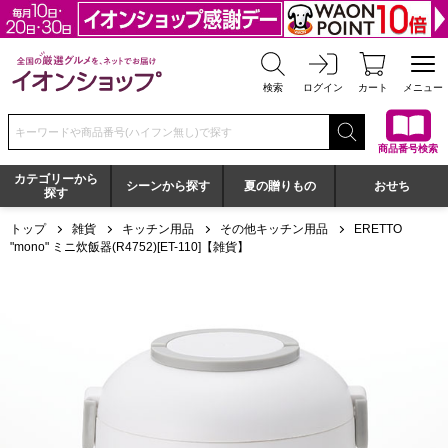
全国の厳選グルメを、ネットでお届け イオンショップ
検索
ログイン
カート
メニュー
検索キーワードまたは商品番号を入力してください
商品番号検索
カテゴリーから
シーンから探す
夏の贈りもの
おせち
探す
トップ
雑貨
キッチン用品
その他キッチン用品
ERETTO
"mono" ミニ炊飯器(R4752)[ET-110]【雑貨】
ERETTO "mono" ミニ炊飯器(R4752)[ET-110]【雑貨】