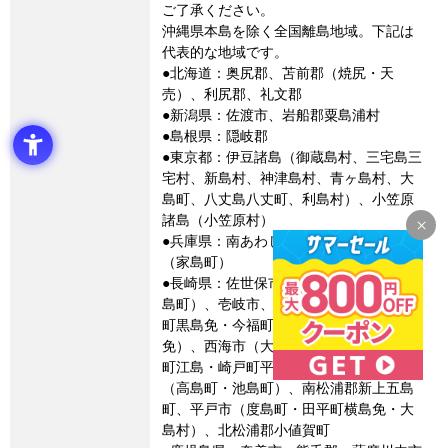
ご了承ください。
沖縄県本島を除く全国離島地域。下記は
代表的な地域です。
●北海道：奥尻郡、苫前郡（焼尻・天
売）、利尻郡、礼文郡
●新潟県：佐渡市、岩船郡粟島浦村
●島根県：隠岐郡
●東京都：伊豆諸島（御蔵島村、三宅島三
宅村、新島村、神津島村、青ヶ島村、大
島町、八丈島八丈町、利島村）、小笠原
諸島（小笠原村）
●兵庫県：南あわじ市（沼島）、姫路市
（家島町）
●長崎県：佐世保市（黒島町・宇久町・高
島町）、壱岐市、五島市、松浦市（鷹島
町黒島免・今福町飛島免・星鹿町青島
免）、西海市（大瀬戸町松島内郷・崎戸
町江島・崎戸町平島）、対馬市、長崎市
（高島町・池島町）、南松浦郡新上五島
町、平戸市（度島町・田平町横島免・大
島村）、北松浦郡小値賀町