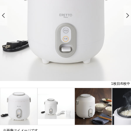
前の画像を表示する
1
枚目/
6
枚中
※画像はイメージです。