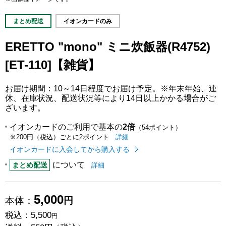
まとめ配送
イオンカードのみ
ERETTO "mono" ミニ炊飯器(R4752)
[ET-110]【雑貨】
お届け期間：10～14日程度でお届け予定。※年末年始、連
休、在庫状況、配送状況等により14日以上かかる場合がご
ざいます。
イオンカードのご利用で基本の
2倍
（54ポイント）
イオンカードのご利用でたまるポイ
はこちら
詳細
※200円（税込）ごとに2ポイント
イオンカードに入会してから購入する
について
まとめ配送についての
はこちら
まとめ配送
詳細
5,000
本体：
円
税込：
5,500
円