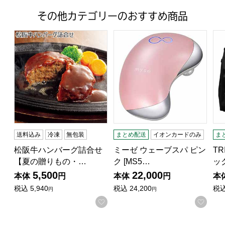
その他カテゴリーのおすすめ商品
松阪牛ハンバーグ詰合せ【夏の贈りもの・お中元】
ミーゼ ウェーブスパ ピンク [MS
TR
送料込み
冷凍
無包装
まとめ配送
イオンカードのみ
ま
松阪牛ハンバーグ詰合せ
ミーゼ ウェーブスパ ピン
TR
【夏の贈りもの・…
ク [MS5…
ッ
5,500
22,000
本体
円
本体
円
本
税込
5,940
税込
24,200
税
円
円
お気に入りに登録する
お気