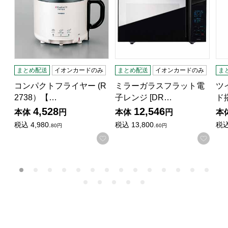
まとめ配送
イオンカードのみ
まとめ配送
イオンカードのみ
ま
コンパクトフライヤー (R
ミラーガラスフラット電
ツ
2738）【…
子レンジ [DR…
ド
4,528
12,546
本体
円
本体
円
本
税込
4,980.
税込
13,800.
税
80円
60円
お気に入りに登録する
お気