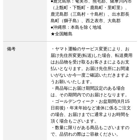
●鹿児島県：奄美市、熊毛郡、薩摩川内市
（上甑町・下甑町・鹿島町・里町里）、
鹿児島郡（三島村・十島村）、出水郡長
島町（獅子島）、西之表市、大島郡
●沖縄県：本島を除く地域
★全国離島
備考
・ヤマト運輸のサービス変更により、お
届け先住所変更(転送)した場合、転送費用
はお品物を受け取るお客さまによるお支
払いとなります。お届け先住所にお間違
いがないか今一度ご確認いただきますよ
うお願いいたします。
・商品毎にお届け期間設定のある場合
は、その期間内でのお届けとなります。
・ゴールデンウィーク・お盆期間(8月15
日前後)・年末年始など連休に係るご注文
の場合、お届けまでに通常よりお時間を
頂く場合もございます。
・数量に限りがある商品もございますの
で、品切れの際はご容赦ください。