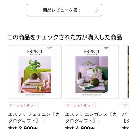
商品レビューを書く
この商品をチェックされた方が購入した商品
エスプリ フェミニン【カタログギフト】【年間ギフト】
エスプリ エレガンス【カタロ
バ
ソーシャルギフト
ソーシャルギフト
ソ
エスプリ フェミニン【カ
エスプリ エレガンス【カ
バ
タログギフト】…
タログギフト】…
ま
2,900
4,900
本体
円
本体
円
本