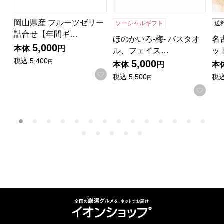
岡山県産 フルーツゼリー
ソーシャルギフト
送
詰合せ【年間ギ…
ほのかいろ-梅- バスタオ
名
5,000
本体
円
ル、フェイス…
ッ
税込
5,400
5,000
円
本体
円
本
お気に入りに登録する
税込
5,500
税
円
お気