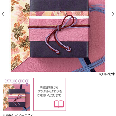
前の画像を表示する
1
枚目/
2
枚中
※画像はイメージです。