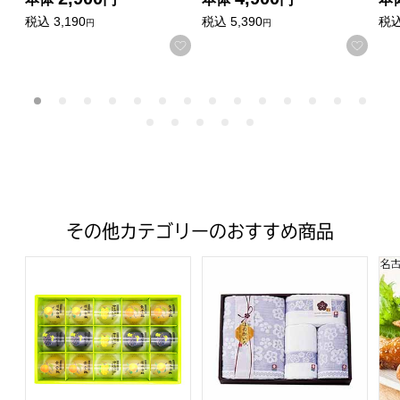
税込
3,190
税込
5,390
税
円
円
お気に入りに登録する
お気
その他カテゴリーのおすすめ商品
岡山県産 フルーツゼリー詰合せ【年間ギフト】
ほのかいろ-梅- バスタオル、フ
名