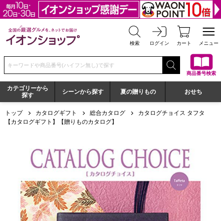
全国の厳選グルメを、ネットでお届け イオンショップ
検索
ログイン
カート
メニュー
検索キーワードまたは商品番号を入力してください
商品番号検索
カテゴリーから
シーンから探す
夏の贈りもの
おせち
探す
トップ
カタログギフト
総合カタログ
カタログチョイス タフタ
【カタログギフト】【贈りものカタログ】
カタログチョイス タフタ【カタログギフト】【贈りものカタ