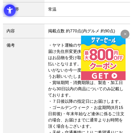
温度帯
常温
内容
掲載点数 約770点(内グルメ 約90点)
備考
・ヤマト運輸のサービス変更により、お
届け先住所変更(転送)した場合、転送費用
はお品物を受け取るお客さまによるお支
払いとなります。お届け先住所にお間違
いがないか今一度ご確認いただきますよ
うお願いいたします。
・賞味期間・消費期限は、製造・加工日
から30日以内の商品についてのみ記載し
ております。
・７日後以降の指定日にお届けします。
・ゴールデンウィーク・お盆期間(8月15
日前後)・年末年始など連休に係るご注文
の場合、お届けまでに通常よりお時間を
頂く場合もございます。
・天候・交通事情によりご希望通りにお