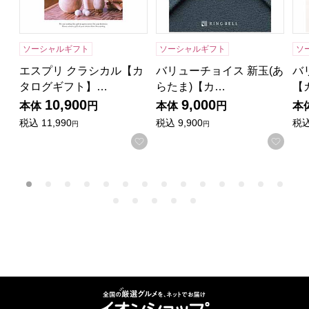
ソーシャルギフト
ソーシャルギフト
ソ
エスプリ クラシカル【カ
バリューチョイス 新玉(あ
バ
タログギフト】…
らたま)【カ…
【
10,900
9,000
本体
円
本体
円
本
税込
11,990
税込
9,900
税
円
円
お気に入りに登録する
お気