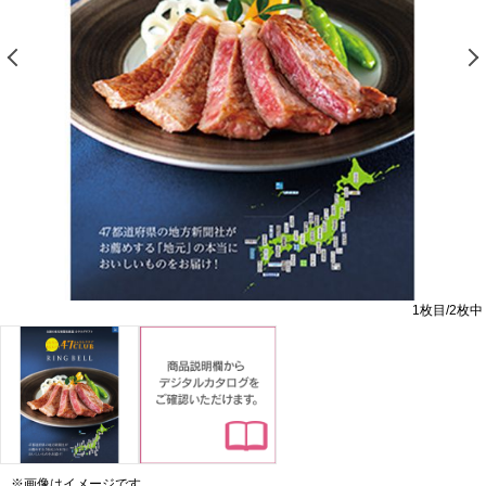
前の画像を表示する
1
枚目/
2
枚中
※画像はイメージです。