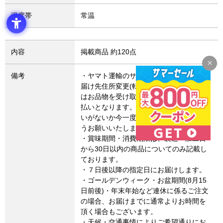
温度帯
常温
内容
掲載商品 約120点
備考
・ヤマト運輸のサービス変更により、お
届け先住所変更(転送)した場合、転送費用
はお品物を受け取るお客さまによるお支
払いとなります。お届け先住所にお間違
いがないか今一度ご確認いただきますよ
うお願いいたします。
・賞味期間・消費期限は、製造・加工日
から30日以内の商品についてのみ記載し
ております。
・７日後以降の指定日にお届けします。
・ゴールデンウィーク・お盆期間(8月15
日前後)・年末年始など連休に係るご注文
の場合、お届けまでに通常よりお時間を
頂く場合もございます。
・天候・交通事情によりご希望通りにお