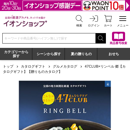
全国の厳選グルメを、ネットでお届け イオンショップ
検索
ログイン
カート
メニュー
検索キーワードまたは商品番号を入力してください
商品番号検索
カテゴリーから
シーンから探す
夏の贈りもの
おせち
探す
トップ
カタログギフト
グルメカタログ
47CLUB×リンベル 郷【カ
タログギフト】【贈りものカタログ】
47CLUB×リンベル 郷【カタログギフト】【贈りものカタログ