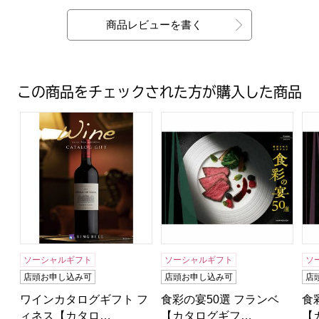
商品レビューを書く
この商品をチェックされた方が購入した商品
ワインカタログギフト フィネス【カタログギフト】【贈
食彩の宴50選 フランベ【カ
食
ソーシャルギフト
ソーシャルギフト
ソ
店頭お申し込み可
店頭お申し込み可
店
ワインカタログギフト フ
食彩の宴50選 フランベ
食
ィネス【カタロ…
【カタログギフ…
【