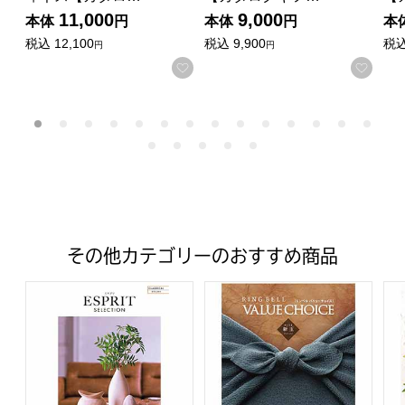
11,000
9,000
本体
円
本体
円
本
税込
12,100
税込
9,900
税
円
円
お気に入りに登録する
お気
その他カテゴリーのおすすめ商品
エスプリ クラシカル【カタログギフト】【年間ギフト】
バリューチョイス 新玉(あら
バ